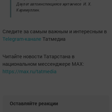
Дәүләт автоинспекциясе җитәкчесе И. Х.
Кәримуллин.
Следите за самым важным и интересным в
Telegram-канале
Татмедиа
Читайте новости Татарстана в
национальном мессенджере MАХ:
https://max.ru/tatmedia
Оставляйте реакции