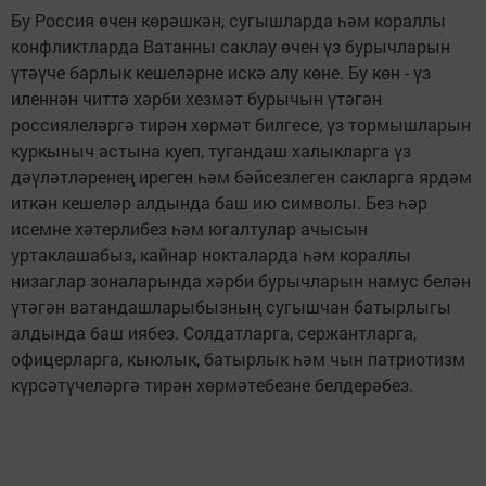
Бу Россия өчен көрәшкән, сугышларда һәм кораллы
конфликтларда Ватанны саклау өчен үз бурычларын
үтәүче барлык кешеләрне искә алу көне. Бу көн - үз
иленнән читтә хәрби хезмәт бурычын үтәгән
россиялеләргә тирән хөрмәт билгесе, үз тормышларын
куркыныч астына куеп, тугандаш халыкларга үз
дәүләтләренең иреген һәм бәйсезлеген сакларга ярдәм
иткән кешеләр алдында баш ию символы. Без һәр
исемне хәтерлибез һәм югалтулар ачысын
уртаклашабыз, кайнар нокталарда һәм кораллы
низаглар зоналарында хәрби бурычларын намус белән
үтәгән ватандашларыбызның сугышчан батырлыгы
алдында баш иябез. Солдатларга, сержантларга,
офицерларга, кыюлык, батырлык һәм чын патриотизм
күрсәтүчеләргә тирән хөрмәтебезне белдерәбез.