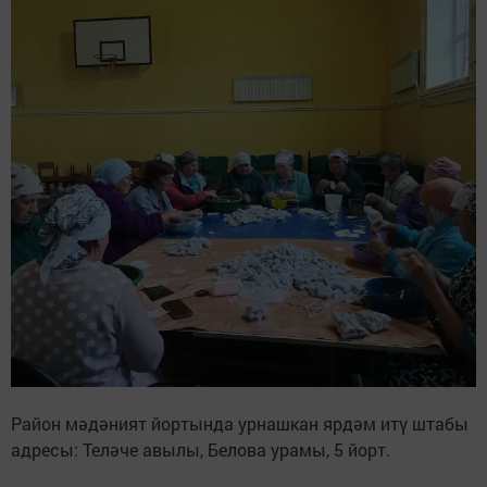
Район мәдәният йортында урнашкан ярдәм итү штабы
адресы: Теләче авылы, Белова урамы, 5 йорт.