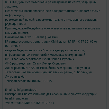
© ТАТМЕДИА. Все материалы, размещенные на сайте, защищены
законом.
Перепечатка, воспроизведение и распространение в любом объеме
информации,
размещенной на сайте, возможна только с письменного согласия
редакций СМИ.
При поддержке Республиканского агентства по печати и массовым
коммуникациям.
Наименование СМИ: Теләче (Тюлячи)
№ свидетельства о регистрации СМИ, дата: ЭЛ № ФС 77-90169 от
07.10.2025
выдано Федеральной службой по надзору в сфере связи,
информационных технологий и массовых коммуникаций
ФИО главного редактора: Хузин Ленар Юсупович
ФИО руководителя: Хузин Ленар Юсупович
Адрес редакции: 422080, Российская Федерация, Республика
Татарстан, Тюлячинский муниципальный район, с. Тюлячи, ул.
Луговая, д. 6а
Телефон редакции: (84360)2-⁠13-⁠27
Email: tulinf@rambler.ru
Электронная почта филиала для сообщений о фактах коррупции:
tulinf@rambler.ru
Учредитель СМИ: АО «ТАТМЕДИА»