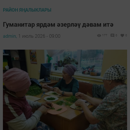
РАЙОН ЯҢАЛЫКЛАРЫ
Гуманитар ярдәм әзерләү дәвам итә
admin,
1 июль 2026 - 09:00
177
0
0