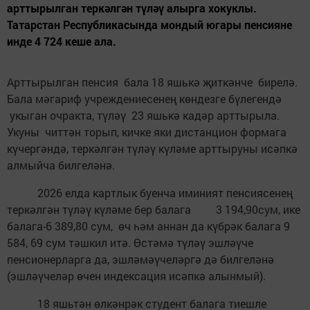
арттырылган теркәлгән түләү алырга хокуклы.
Татарстан Республикасында мондый югары пенсияне
инде 4 724 кеше ала.
Арттырылган пенсия бала 18 яшькә җиткәнче бирелә.
Бала мәгариф учреждениесенең көндезге бүлегендә
укыган очракта, түләү 23 яшькә кадәр арттырыла.
Укуны читтән торып, кичке яки дистанцион формага
күчергәндә, теркәлгән түләү күләме арттыруны исәпкә
алмыйча билгеләнә.
2026 елда картлык буенча иминият пенсиясенең
теркәлгән түләү күләме бер балага 3 194,90сум, ике
балага-6 389,80 сум, өч һәм аннан да күбрәк балага 9
584, 69 сум тәшкил итә. Өстәмә түләү эшләүче
пенсионерларга да, эшләмәүчеләргә дә билгеләнә
(эшләүчеләр өчен индексация исәпкә алынмый).
18 яшьтән өлкәнрәк студент балага тиешле