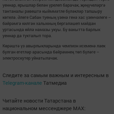
уеннар, ярышлар белән үрелеп барачак, җиңүчеләргә
тантаналы рәвештә кыйммәтле бүләкләр тапшыру
көтелә. Әлеге Сабан туеның үзенә генә хас үзенчәлеге –
бәйрәмгә килгән халыкның бергәләшеп мәйдан
уртасында өйлә намазы укуы. Бу вакытта барлык
уеннар да тукталып тора.
Көрәштә үз авырлыкларында чемпион исеменә лаек
булган егетләр арасында бәйрәмнең төп бүләге –
электроскутер уйнатылачак.
Следите за самым важным и интересным в
Telegram-канале
Татмедиа
Читайте новости Татарстана в
национальном мессенджере MАХ: