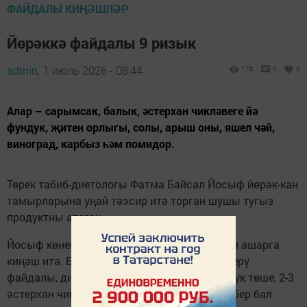
ФАЙДАЛЫ КИҢӘШЛӘР
Йөрәккә файдалы 9 ризык
admin,
1 июль 2026 - 08:44
178
0
0
Алар – сарымсак, балык, әстерхан чикләвеге йә
фундук, җитен орлыгы, солы, арыш оны, яшел чәй,
виноград, карбыз һәм помидор.
Төрек табиб-диетологы Фатма Байсал Йосыф йөрәк-кан
тамырларына уңай тәэсир итә торган шушы тугыз
продуктны атаган.
Йосыф көненә бер тырнак сарымсак сытып ашарга
киңәш итә. Балыкны грильдә йә парда пешерү
файдалы, ди. Атнасына өч тапкыр 6-7 фундук төше, 2-3
әстерхан чикләвеге ашарга куша. Көн саен бер бал