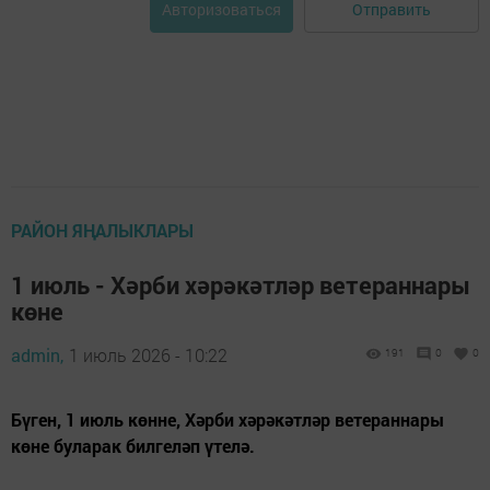
Отправить
Авторизоваться
РАЙОН ЯҢАЛЫКЛАРЫ
1 июль - Хәрби хәрәкәтләр ветераннары
көне
admin,
1 июль 2026 - 10:22
191
0
0
Бүген, 1 июль көнне, Хәрби хәрәкәтләр ветераннары
көне буларак билгеләп үтелә.