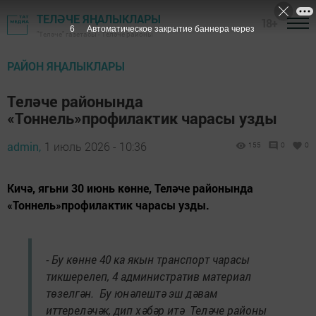
ТЕЛӘЧЕ ЯҢАЛЫКЛАРЫ
18+
5
Автоматическое закрытие баннера через
"Теләче" газетасы - Теләче районы
РАЙОН ЯҢАЛЫКЛАРЫ
Теләче районында
«Тоннель»профилактик чарасы узды
admin,
1 июль 2026 - 10:36
155
0
0
Кичә, ягьни 30 июнь көнне, Теләче районында
«Тоннель»профилактик чарасы узды.
- Бу көнне 40 ка якын транспорт чарасы
тикшерелеп, 4 административ материал
төзелгән. Бу юнәлештә эш дәвам
иттереләчәк, дип хәбәр итә Теләче районы