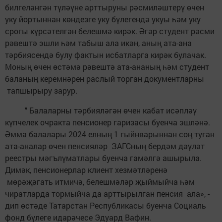
билгеләнгән түләүне арттыруны рәсмиләштерү өчен
уку йортыннан көндезге уку бүлегендә укуы һәм уку
срогы күрсәтелгән белешмә кирәк. Әгәр студент рәсми
рәвештә эшли һәм табыш ала икән, аның ата-ана
тәрбиясендә булу фактын исбатларга кирәк булачак.
Моның өчен өстәмә рәвештә ата-ананың һәм студент
баланың керемнәрен раслый торган документларны
тапшырыру зарур.
" Балаларны тәрбияләгән өчен кабат исәпләү
күпчелек очракта пенсионер гаризасы буенча эшләнә.
Әмма балалары 2024 елның 1 гыйнварыннан соң туган
ата-аналар өчен пенсияләр ЗАГСның бердәм дәүләт
реестры мәгълүматлары буенча гамәлгә ашырыла.
Димәк, пенсионерлар клиент хезмәтләренә
мөрәҗәгать итмичә, белешмәләр җыймыйча һәм
чиратларда тормыйча да арттырылган пенсия ала», -
дип өстәде Татарстан Республикасы буенча Социаль
фонд бүлеге идарәчесе Эдуард Вафин.