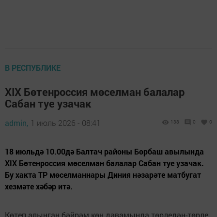
В РЕСПУБЛИКЕ
XIX Бөтенроссия мөселман балалар
Сабан туе узачак
admin,
1 июль 2026 - 08:41
138
0
0
18 июльдә 10.00дә Балтач районы Бөрбаш авылында
XIX Бөтенроссия мөселман балалар Сабан туе узачак.
Бу хакта ТР мөселманнары Диния нәзарәте матбугат
хезмәте хәбәр итә.
Көтеп алынган бәйрәм көн дәвамында төрледән-төрле