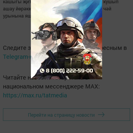
кашыгы җитен орлыгын йогуртка һәм ашка кушып
ашау йөрәккә яхшы тәэсир итә. Кәһва, кара чәй
урынына яшел чәй сайлагыз, – ди табиб.
Следите за самым важным и интересным в
Telegram-канале
Татмедиа
Читайте новости Татарстана в
национальном мессенджере MАХ:
https://max.ru/tatmedia
Перейти на страницу новости