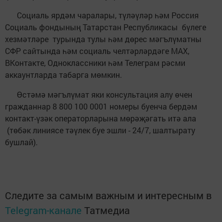
Социаль ярдәм чаралары, түләүләр һәм Россия
Социаль фондының Татарстан Республикасы бүлеге
хезмәтләре турында тулы һәм дөрес мәгълүматны
СФР сайтында һәм социаль челтәрләрдәге MAX,
ВКонтакте, Одноклассники һәм Телеграм рәсми
аккаунтларда табарга мөмкин.
Өстәмә мәгълүмат яки консультация алу өчен
гражданнар 8 800 100 0001 номеры буенча бердәм
контакт-үзәк операторларына мөрәҗәгать итә ала
(төбәк линиясе тәүлек буе эшли - 24/7, шалтырату
бушлай).
Следите за самым важным и интересным в
Telegram-канале
Татмедиа