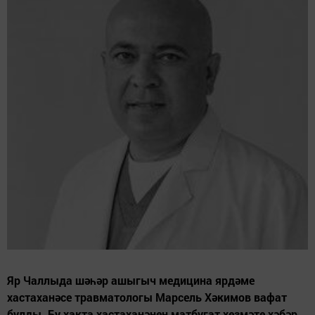
Яр Чаллыда шәһәр ашыгыч медицина ярдәме
хастаханәсе травматологы Марсель Хәкимов вафат
булды. Бу хакта хастаханәнең матбугат хезмәте хәбәр