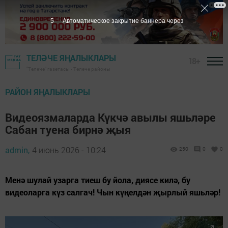
3
Автоматическое закрытие баннера через
ТЕЛӘЧЕ ЯҢАЛЫКЛАРЫ
18+
"Теләче" газетасы - Теләче районы
РАЙОН ЯҢАЛЫКЛАРЫ
Видеоязмаларда Күкчә авылы яшьләре
Сабан туена бирнә җыя
admin,
4 июнь 2026 - 10:24
250
0
0
Менә шулай узарга тиеш бу йола, диясе килә, бу
видеоларга күз салгач! Чын күңелдән җырлый яшьләр!