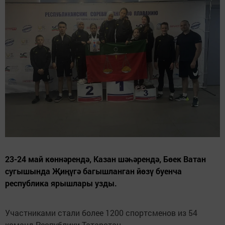
23-24 май көннәрендә, Казан шәһәрендә, Бөек Ватан
сугышында Җиңүгә багышланган йөзү буенча
республика ярышлары узды.
Участниками стали более 1200 спортсменов из 54
команд Республики Татарстан.