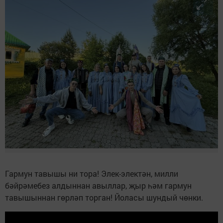
Гармун тавышы ни тора! Элек-электән, милли
бәйрәмебез алдыннан авыллар, җыр һәм гармун
тавышыннан гөрләп торган! Йоласы шундый чөнки.