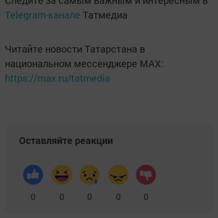
Следите за самым важным и интересным в
Telegram-канале
Татмедиа
Читайте новости Татарстана в
национальном мессенджере MАХ:
https://max.ru/tatmedia
Оставляйте реакции
0
0
0
0
0