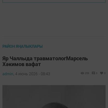
РАЙОН ЯҢАЛЫКЛАРЫ
Яр Чаллыда травматологМарсель
Хәкимов вафат
admin,
4 июнь 2026 - 08:43
256
0
0