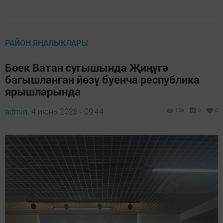
РАЙОН ЯҢАЛЫКЛАРЫ
Бөек Ватан сугышында Җиңүгә
багышланган йөзү буенча республика
ярышларында
admin,
4 июнь 2026 - 09:44
159
0
0