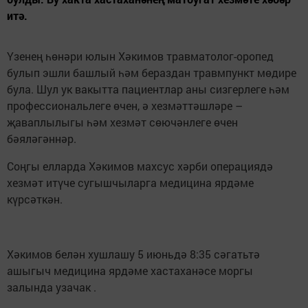
итә.
Үзенең һөнәри юлын Хәкимов травматолог-оропед
булып эшли башлый һәм бераздан травмпункт мөдире
була. Шул ук вакытта пациентлар аны сизгерлеге һәм
профессиональлеге өчен, ә хезмәттәшләре –
җаваплылыгы һәм хезмәт сөючәнлеге өчен
бәяләгәннәр.
Соңгы елларда Хәкимов махсус хәрби операциядә
хезмәт итүче сугышчыларга медицина ярдәме
күрсәткән.
Хәкимов белән хушлашу 5 июньдә 8:35 сәгатьтә
ашыгыч медицина ярдәме хастаханәсе моргы
залында узачак .