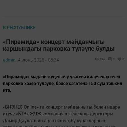
В РЕСПУБЛИКЕ
«Пирамида» концерт мәйданчыгы
каршындагы парковка түләүле булды
admin,
4 июнь 2026 - 08:34
194
0
0
«Пирамида» мәдәни-күңел ачу үзәгенә килүчеләр өчен
парковка хәзер түләүле, бәясе сәгатенә 150 сум тәшкил
итә.
«БИЗНЕС Online» га концерт мәйданчыгы белән идарә
итүче «БТВ» ҖЧҖ компаниясе генераль директоры
Дамир Дәүләтшин аңлатканча, бу кунакларның