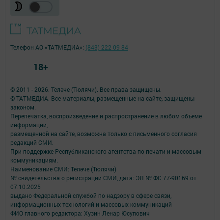
Телефон АО «ТАТМЕДИА»:
(843) 222 09 84
18+
© 2011 - 2026. Теләче (Тюлячи). Все права защищены.
© ТАТМЕДИА. Все материалы, размещенные на сайте, защищены
законом.
Перепечатка, воспроизведение и распространение в любом объеме
информации,
размещенной на сайте, возможна только с письменного согласия
редакций СМИ.
При поддержке Республиканского агентства по печати и массовым
коммуникациям.
Наименование СМИ: Теләче (Тюлячи)
№ свидетельства о регистрации СМИ, дата: ЭЛ № ФС 77-90169 от
07.10.2025
выдано Федеральной службой по надзору в сфере связи,
информационных технологий и массовых коммуникаций
ФИО главного редактора: Хузин Ленар Юсупович