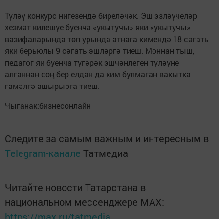
Түләү конкурс нигезендә биреләчәк. Эш эзләүчеләр
хезмәт килешүе буенча «укытучы» яки «укытучы»
вазифаларында төп урында атнага кимендә 18 сәгать
яки берьюлы 9 сәгать эшләргә тиеш. Моннан тыш,
педагог яи буенча түгәрәк эшчәнлеген түләүне
алганнан соң бер елдан да ким булмаган вакытка
гамәлгә ашырырга тиеш.
Чыганак:бизнесонлайн
Следите за самым важным и интересным в
Telegram-канале
Татмедиа
Читайте новости Татарстана в
национальном мессенджере MАХ:
https://max.ru/tatmedia