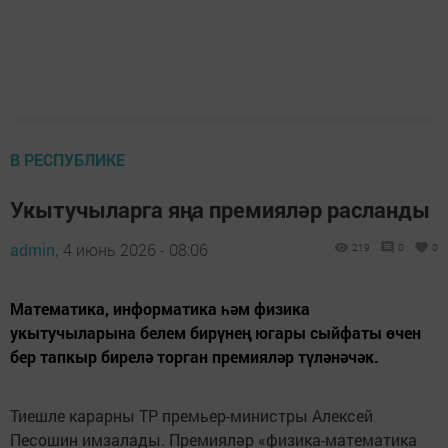
В РЕСПУБЛИКЕ
Укытучыларга яңа премияләр расланды
admin,
4 июнь 2026 - 08:06
219
0
0
Математика, информатика һәм физика
укытучыларына белем бирүнең югары сыйфаты өчен
бер тапкыр бирелә торган премияләр түләнәчәк.
Тиешле карарны ТР премьер-министры Алексей
Песошин имзалады. Премияләр «физика-математика