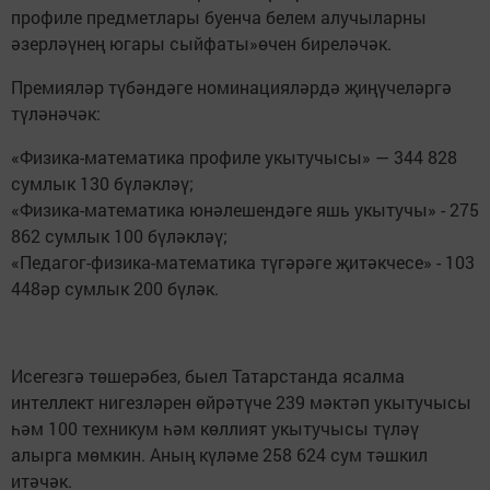
профиле предметлары буенча белем алучыларны
әзерләүнең югары сыйфаты»өчен биреләчәк.
Премияләр түбәндәге номинацияләрдә җиңүчеләргә
түләнәчәк:
«Физика-математика профиле укытучысы» — 344 828
сумлык 130 бүләкләү;
«Физика-математика юнәлешендәге яшь укытучы» - 275
862 сумлык 100 бүләкләү;
«Педагог-физика-математика түгәрәге җитәкчесе» - 103
448әр сумлык 200 бүләк.
Исегезгә төшерәбез, быел Татарстанда ясалма
интеллект нигезләрен өйрәтүче 239 мәктәп укытучысы
һәм 100 техникум һәм көллият укытучысы түләү
алырга мөмкин. Аның күләме 258 624 сум тәшкил
итәчәк.