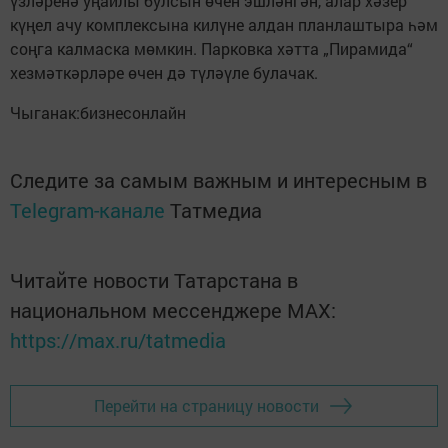
үзләренә уңайлы булсын өчен эшләнгән, алар хәзер
күңел ачу комплексына килүне алдан планлаштыра һәм
соңга калмаска мөмкин. Парковка хәтта „Пирамида“
хезмәткәрләре өчен дә түләүле булачак.
Чыганак:бизнесонлайн
Следите за самым важным и интересным в
Telegram-канале
Татмедиа
Читайте новости Татарстана в
национальном мессенджере MАХ:
https://max.ru/tatmedia
Перейти на страницу новости