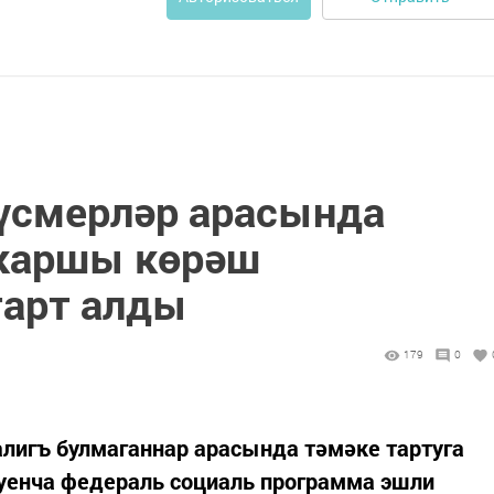
үсмерләр арасында
 каршы көрәш
тарт алды
179
0
лигъ булмаганнар арасында тәмәке тартуга
уенча федераль социаль программа эшли