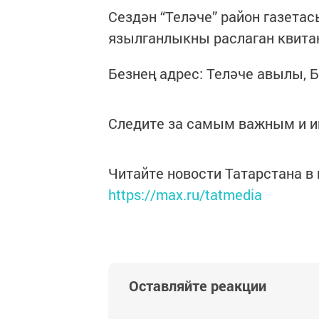
Сездән “Теләче” район газета
язылганлыкны раслаган квита
Безнең адрес: Теләче авылы, 
Следите за самым важным и 
Читайте новости Татарстана 
https://max.ru/tatmedia
Оставляйте реакции