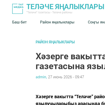
ТЕЛӘЧЕ ЯҢАЛЫКЛАРЫ
"Теләче" газетасы - Теләче районы
Баш бит
Район яңалыклары
Соңгы ян
РАЙОН ЯҢАЛЫКЛАРЫ
Хәзерге вакытта
газетасына язы
admin,
27 июнь 2026 - 09:47
Хәзерге вакытта “Теләче” рай
язылучыларыбыз арасында бүл