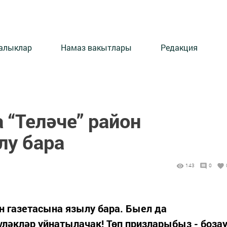
алыклар
Намаз вакытлары
Редакция
 “Теләче” район
лу бара
143
0
он газетасына язылу бара. Быел да
әкләр уйнатылачак! Төп призларыбыз - боза