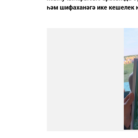
һәм шифаханәгә ике кешелек 