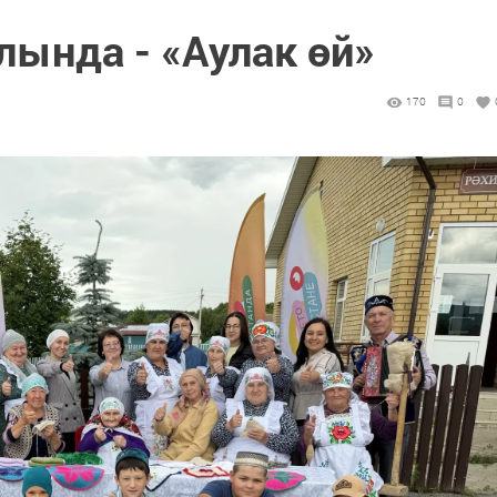
ында - «Аулак өй»
170
0