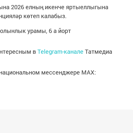
сына 2026 елның икенче яртыеллыгына
нцияләр көтеп калабыз.
Болынлык урамы, 6 а йорт
интересным в
Telegram-канале
Татмедиа
в национальном мессенджере MАХ: