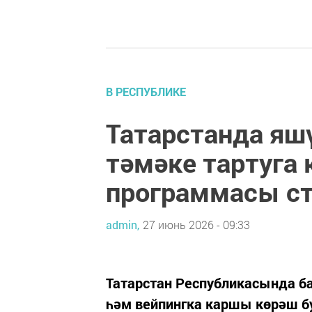
В РЕСПУБЛИКЕ
Татарстанда яш
тәмәке тартуга
программасы с
admin,
27 июнь 2026 - 09:33
Татарстан Республикасында ба
һәм вейпингка каршы көрәш б