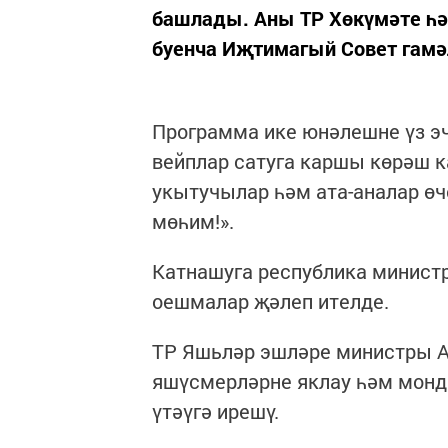
башлады. Аны ТР Хөкүмәте һә
буенча Иҗтимагый Совет гамә
Программа ике юнәлешне үз эч
вейплар сатуга каршы көрәш к
укытучылар һәм ата-аналар ө
мөһим!».
Катнашуга республика минист
оешмалар җәлеп ителде.
ТР Яшьләр эшләре министры А
яшүсмерләрне яклау һәм монд
үтәүгә ирешү.