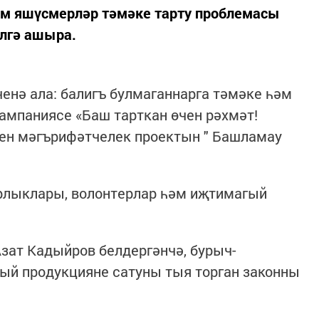
м яшүсмерләр тәмәке тарту проблемасы
лгә ашыра.
енә ала: балигъ булмаганнарга тәмәке һәм
ампаниясе «Баш тарткан өчен рәхмәт!
чен мәгърифәтчелек проектын " Башламау
рлыклары, волонтерлар һәм иҗтимагый
зат Кадыйров белдергәнчә, бурыч-
ый продукцияне сатуны тыя торган законны