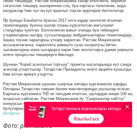
төбен тикшерде. Рөстәм Миңнехановка хәбәр ителгәнчә, берничә
сәгатьлек тикшерү эшләреннән соң, буа картасы төзеләчәк, анда
калдыклар һәм чүп иң күп җыелып торган җирләрне билгелиләр.
Яр буенда Бишбалта буасын 2017 елга кадәр экология ягыннан
төзекләндерү буенча эшләр планы күрсәтелгән мәгълүмат
стендлары куелган. Билгеләнгән вакыт эчендә буа төбендәге
утырмаларны чыгару, сусызландыру мәйданчыкларын төзекләндерү,
башка техник чараларны үткәрү каралган. Рөстәм Миңнеханов
ассызыклаганча, параллель рәвештә суны пычратучы бөтен
чыганакларны юкка чыгарырга кирәк һәм экологларга даими рәвештә
әлеге процессны тикшерергә йөкләде.
Шуннан "Кораб агачлыгын торгызу" проекты кысаларында күп санда
агачлар утырттылар. Татарстан Президенты әлеге акциягә кушылды
һәм алтын өрәңге утыртты.
Рөстәм Миңнеханов шуннан сыерчык оялары күргәзмәсен карады.
Ояларны Татарстан гомуми белем мәктәпләрендә укучылар ясаган.
Барлыгы күргәзмәгә 700 оя тәкъдим ителгән, шулардан жюри 100 иң
яхшысын сайлаган. Рөстәм Миңнеханов бу "Сыерчыклар кайтты"
конкурсын уңай бәяләде һәм кайбер ояларның үзенчәлекле
Татарстанның яңалыклары монда
булуларын билгеләде, дип җиткерә Президентның матбугат хезмәте.
Интертат
Язылыгыз
Фото: prav.tatar.ru