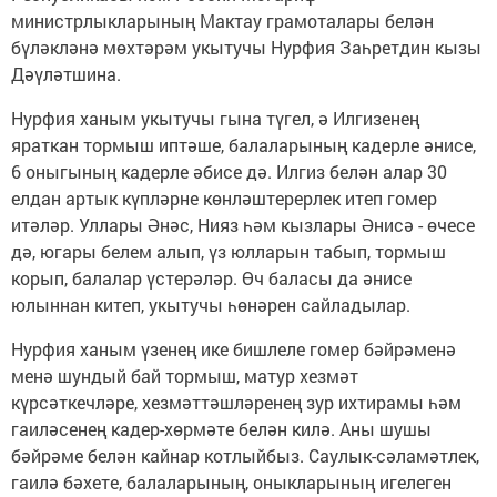
министрлыкларының Мактау грамоталары белән
бүләкләнә мөхтәрәм укытучы Нурфия Заһретдин кызы
Дәүләтшина.
Нурфия ханым укытучы гына түгел, ә Илгизенең
яраткан тормыш иптәше, балаларының кадерле әнисе,
6 оныгының кадерле әбисе дә. Илгиз белән алар 30
елдан артык күпләрне көнләштерерлек итеп гомер
итәләр. Уллары Әнәс, Нияз һәм кызлары Әнисә - өчесе
дә, югары белем алып, үз юлларын табып, тормыш
корып, балалар үстерәләр. Өч баласы да әнисе
юлыннан китеп, укытучы һөнәрен сайладылар.
Нурфия ханым үзенең ике бишлеле гомер бәйрәменә
менә шундый бай тормыш, матур хезмәт
күрсәткечләре, хезмәттәшләренең зур ихтирамы һәм
гаиләсенең кадер-хөрмәте белән килә. Аны шушы
бәйрәме белән кайнар котлыйбыз. Саулык-сәламәтлек,
гаилә бәхете, балаларының, оныкларының игелеген