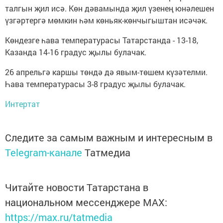
талгын җил исә. Көн дәвамында җил үзенең юнәлешен
үзгәртергә мөмкин һәм көньяк-көнчыгыштан исәчәк.
Көндезге һава температурасы Татарстанда - 13-18,
Казанда 14-16 градус җылы булачак.
26 апрельгә каршы төндә дә явым-төшем күзәтелми.
Һава температурасы 3-8 градус җылы булачак.
Интертат
Следите за самым важным и интересным в
Telegram-канале
Татмедиа
Читайте новости Татарстана в
национальном мессенджере MАХ:
https://max.ru/tatmedia