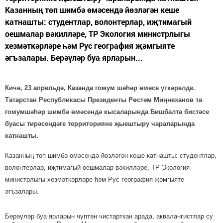
Казанның төп шимбә өмәсендә йөзләгән кеше
катнашты: студентлар, волонтерлар, иҗтимагый
оешмалар вәкилләре, ТР Экология министрлыгы
хезмәткәрләре һәм Рус география җәмгыяте
әгъзалары. Берәүләр буа ярларын...
Кичә, 23 апрельдә, Казанда гомум шәһәр өмәсе үткәрелде.
Татарстан Республикасы Президенты Рөстәм Миңнеханов та
гомумшәһәр шимбә өмәсендә кысаларында Бишбалта бистәсе
буасы тирәсендәге территорияне җыештыру чараларында
катнашты.
Казанның төп шимбә өмәсендә йөзләгән кеше катнашты: студентлар,
волонтерлар, иҗтимагый оешмалар вәкилләре, ТР Экология
министрлыгы хезмәткәрләре һәм Рус география җәмгыяте
әгъзалары.
Берәүләр буа ярларын чүптән чистарткан арада, аквалангистлар су