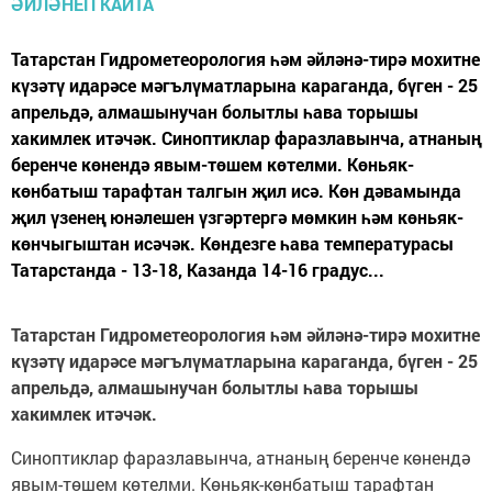
Татарстан Гидрометеорология һәм әйләнә-тирә мохитне
күзәтү идарәсе мәгълүматларына караганда, бүген - 25
апрельдә, алмашынучан болытлы һава торышы
хакимлек итәчәк. Синоптиклар фаразлавынча, атнаның
беренче көнендә явым-төшем көтелми. Көньяк-
көнбатыш тарафтан талгын җил исә. Көн дәвамында
җил үзенең юнәлешен үзгәртергә мөмкин һәм көньяк-
көнчыгыштан исәчәк. Көндезге һава температурасы
Татарстанда - 13-18, Казанда 14-16 градус...
Татарстан Гидрометеорология һәм әйләнә-тирә мохитне
күзәтү идарәсе мәгълүматларына караганда, бүген - 25
апрельдә, алмашынучан болытлы һава торышы
хакимлек итәчәк.
Синоптиклар фаразлавынча, атнаның беренче көнендә
явым-төшем көтелми. Көньяк-көнбатыш тарафтан