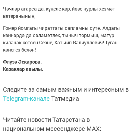
Чәчләр агарса да, күңеле көр, йөзе нурлы хезмәт
ветеранының.
Гомер йомгагы чираттагы сапламны сүтә. Алдагы
көннәрдә дә сәламәтлек, тыныч тормыш, матур
киләчәк көтсен Сезне, Хатыйп Вәлиуллович! Туган
көнегез белән!
Флүзә Әскарова.
Казаклар авылы.
Следите за самым важным и интересным в
Telegram-канале
Татмедиа
Читайте новости Татарстана в
национальном мессенджере MАХ: