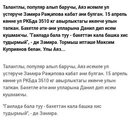
Талантлы, популяр алып баручы, Аяз исемле ул
үстерүче Зәмирә Рәҗәпова кабат әни булган. 15 апрель
көнне ул РКБда 3510 кг авырлыктагы икенче улын
тапкан. Бәхетле әти-әни улларына Данил дип исем
кушмакчы. "Гаиләдә бала туу - бәхеттән кала башка хис
тудырмый", - ди Зәмирә. Тормыш иптәше Максим
Куприянов белән. Улы Аяз...
Талантлы, популяр алып баручы, Аяз исемле ул
үстерүче Зәмирә Рәҗәпова кабат әни булган. 15 апрель
көнне ул РКБда 3510 кг авырлыктагы икенче улын
тапкан. Бәхетле әти-әни улларына Данил дип исем
кушмакчы.
"Гаиләдә бала туу - бәхеттән кала башка хис
тудырмый", - ди Зәмирә.