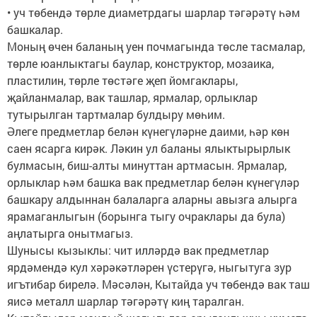
• уч төбендә төрле диаметрдагы шарлар тәгәрәтү һәм
башкалар.
Моның өчен баланың уен почмагында төсле тасмалар,
төрле юанлыктагы баулар, конструктор, мозаика,
пластилин, төрле төстәге җеп йомгаклары,
җайланмалар, вак ташлар, ярмалар, орлыклар
тутырылган тарт­малар булдыру мөһим.
Әлеге предметлар белән күнегүләрне даими, һәр көн
саен ясарга кирәк. Ләкин ул баланы ялыктырырлык
булмасын, биш-алты минуттан артмасын. Ярмалар,
орлыклар һәм башка вак предметлар белән күнегүләр
башкару алдыннан балаларга аларны авызга алырга
ярамаганлыгын (борынга тыгу очраклары да була)
аңлатырга онытмагыз.
Шунысы кызыклы: чит илләрдә вак предметлар
ярдәмендә кул хәрәкәтләрен үстерүгә, ныгытуга зур
игътибар бирелә. Мәсәлән, Кытайда уч төбендә вак таш
яисә металл шарлар тәгәрәтү киң таралган.