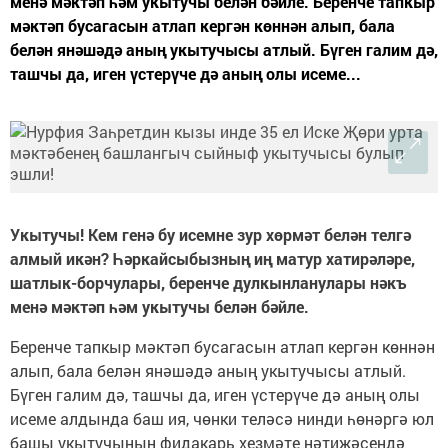
менә мәктәп һәм укытучы белән бәйле. Беренче тапкыр
мәктәп бусагасын атлап кергән көннән алып, бала
белән янәшәдә аның укытучысы атлый. Бүген галим дә,
ташчы да, иген үстерүче дә аның олы исеме...
Укытучы! Кем генә бу исемне зур хөрмәт белән телгә
алмый икән? Һәркайсыбызның иң матур хатирәләре,
шатлык-борчулары, беренче дулкынланулары нәкъ
менә мәктәп һәм укытучы белән бәйле.
Беренче тапкыр мәктәп бусагасын атлап кергән көннән
алып, бала белән янәшәдә аның укытучысы атлый.
Бүген галим дә, ташчы да, иген үстерүче дә аның олы
исеме алдында баш ия, чөнки теләсә нинди һөнәргә юл
башы укытучының фидакарь хезмәте нәтиҗәсендә