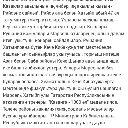
Казаклар авылының иң чибәр, иң акыллы кызын -
Рәйсәне сайлый. Рәйсә апа белән Хатыйп абый 47 ел
тату-матур гомер иттеләр. Үзләренә лаеклы алмаш -
бер кыз, ике ул тәрбияләп үстерделәр. Кызлары
Рушания һәм уллары Марсель әтиләренең юлын дәвам
итеп, укытучы һөнәрен сайладылар. Рушания
Хатыйповна бүген Кече Кибәхуҗа төп мәктәбендә
башлангыч сыйныфлар укытучысы, тормыш иптәше
Азат белән Саба районы Кече Шыңар авылында яши,
ике бала тәрбияләп үстерә. Уллары Марсельне без
хезмәт юлында шактый зур уңышларга ирешкән кеше
буларак беләбез. Хезмәт юлын Кече Кибәхуҗа урта
мәктәбендә физкультура укытучысы булып башлаган
Марсель Хатыйп улы Татарстан Республикасының
атказанган тренеры, "Казанга - 1000 ел" медале иясе.
Теләче районы хакимиятенең социаль мәсьәләләр
буенча урынбасары, ТР Министрлар Кабинетының
Республика мәктәптән тыш эшләр үзәге дәүләт