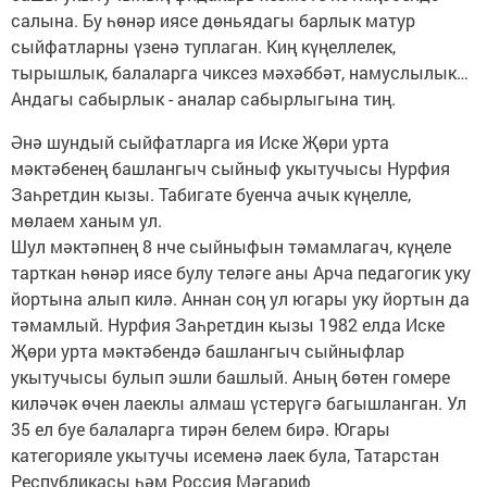
салына. Бу һөнәр иясе дөньядагы барлык матур
сыйфатларны үзенә туплаган. Киң күңеллелек,
тырышлык, балаларга чиксез мәхәббәт, намуслылык…
Андагы сабырлык - аналар сабырлыгына тиң.
Әнә шундый сыйфатларга ия Иске Җөри урта
мәктәбенең башлангыч сыйныф укытучысы Нурфия
Заһретдин кызы. Табигате буенча ачык күңелле,
мөлаем ханым ул.
Шул мәктәпнең 8 нче сыйныфын тәмамлагач, күңеле
тарткан һөнәр иясе булу теләге аны Арча педагогик уку
йортына алып килә. Аннан соң ул югары уку йортын да
тәмамлый. Нурфия Заһретдин кызы 1982 елда Иске
Җөри урта мәктәбендә башлангыч сыйныфлар
укытучысы булып эшли башлый. Аның бөтен гомере
киләчәк өчен лаеклы алмаш үстерүгә багышланган. Ул
35 ел буе балаларга тирән белем бирә. Югары
категорияле укытучы исеменә лаек була, Татарстан
Республикасы һәм Россия Мәгариф