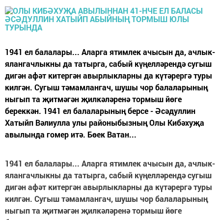
1941 ел балалары... Аларга ятимлек ачысын да, ачлык-
ялангачлыкны да татырга, сабый күңелләрендә сугыш
дигән афәт китергән авырлыкларны да күтәрергә туры
килгән. Сугыш тәмамлангач, шушы чор балаларының
ныгып та җитмәгән җилкәләренә тормыш йөге
береккән. 1941 ел балаларының берсе - Әсәдуллин
Хатыйп Вәлиулла улы районыбызның Олы Кибәхуҗа
авылында гомер итә. Бөек Ватан...
1941 ел балалары... Аларга ятимлек ачысын да, ачлык-
ялангачлыкны да татырга, сабый күңелләрендә сугыш
дигән афәт китергән авырлыкларны да күтәрергә туры
килгән. Сугыш тәмамлангач, шушы чор балаларының
ныгып та җитмәгән җилкәләренә тормыш йөге