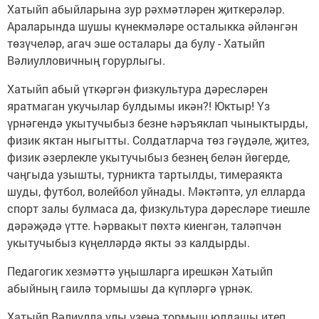
Хатыйп абыйларына зур рәхмәтләрен җиткерәләр.
Араларында шушы күнекмәләре осталыкка әйләнгән
төзүчеләр, агач эше осталары да булу - Хатыйп
Вәлиулловичның горурлыгы.
Хатыйп абый үткәргән физкультура дәресләрен
яратмаган укучылар булдымы икән?! Юктыр! Үз
үрнәгендә укытучыбыз безне һәръяклап чыныктырды,
физик яктан ныгытты. Солдатларча төз гәүдәле, җитез,
физик әзерлекле укытучыбыз безнең белән йөгерде,
чаңгыда узышты, турникта тартылды, тимераякта
шуды, футбол, волейбол уйнады. Мәктәптә, ул елларда
спорт залы булмаса да, физкультура дәресләре тиешле
дәрәҗәдә үтте. Һәрвакыт пөхтә киенгән, таләпчән
укытучыбыз күңелләрдә якты эз калдырды.
Педагогик хезмәттә уңышларга ирешкән Хатыйп
абыйның гаилә тормышы да күпләргә үрнәк.
Хатыйп Вәлиулла улы үзенә тормыш юлдашы итеп,