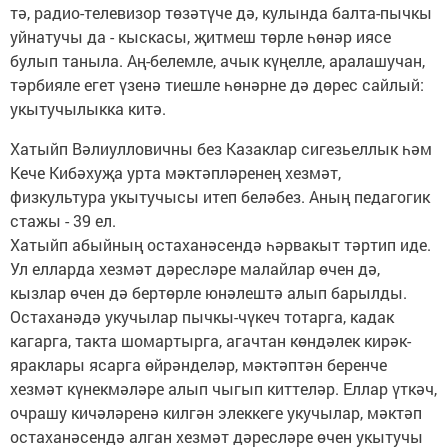
тә, радио-телевизор төзәтүче дә, кулында балта-пычкы
уйнатучы да - кыскасы, җитмеш төрле һөнәр иясе
булып таныла. Аң-белемле, ачык күңелле, аралашучан,
тәрбияле егет үзенә тиешле һөнәрне дә дөрес сайлый:
укытучылыкка китә.
Хатыйп Вәлиулловичны без Казаклар сигезьеллык һәм
Кече Кибәхуҗа урта мәктәпләренең хезмәт,
физкультура укытучысы итеп беләбез. Аның педагогик
стажы - 39 ел.
Хатыйп абыйның остаханәсендә һәрвакыт тәртип иде.
Ул елларда хезмәт дәресләре малайлар өчен дә,
кызлар өчен дә бертөрле юнәлештә алып барылды.
Остаханәдә укучылар пычкы-чүкеч тотарга, кадак
кагарга, такта шомартырга, агачтан көндәлек кирәк-
яраклары ясарга өйрәнделәр, мәктәптән беренче
хезмәт күнекмәләре алып чыгып киттеләр. Еллар үткәч,
очрашу кичәләренә килгән элеккеге укучылар, мәктәп
остаханәсендә алган хезмәт дәресләре өчен укытучы