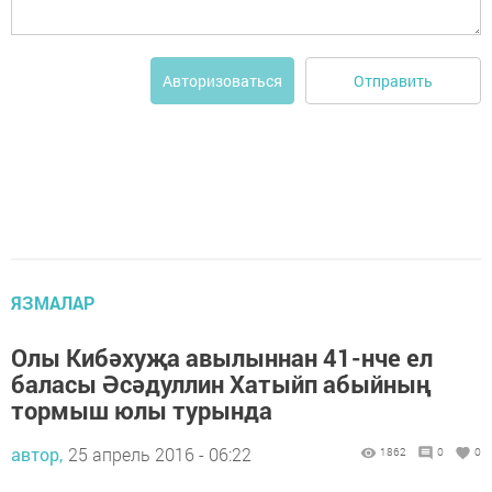
Отправить
Авторизоваться
ЯЗМАЛАР
Олы Кибәхуҗа авылыннан 41-нче ел
баласы Әсәдуллин Хатыйп абыйның
тормыш юлы турында
автор,
25 апрель 2016 - 06:22
1862
0
0