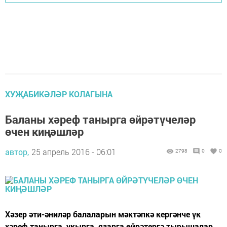
ХУҖАБИКӘЛӘР КОЛАГЫНА
Баланы хәреф танырга өйрәтүчеләр
өчен киңәшләр
автор,
25 апрель 2016 - 06:01
2798
0
0
Хәзер әти-әниләр балаларын мәктәпкә кергәнче үк
хәреф танырга, укырга, язарга өйрәтергә тырышалар.