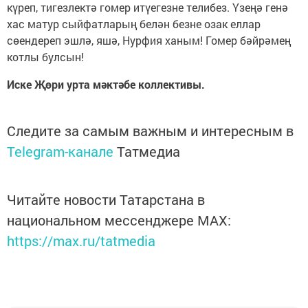
күреп, тигезлектә гомер итүегезне телибез. Үзеңә генә
хас матур сыйфатларың белән безне озак еллар
сөендереп эшлә, яшә, Нурфия ханым! Гомер бәйрәмең
котлы булсын!
Иске Җөри урта мәктәбе коллективы.
Следите за самым важным и интересным в
Telegram-канале
Татмедиа
Читайте новости Татарстана в
национальном мессенджере MАХ:
https://max.ru/tatmedia