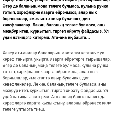
Әгәр дә баланың моңа теләге булмаса, кулына ручка
тотып, хәрефләрне язарга өйрәнмәсә, алар нык
борчылалар, «мәктәптә авыр булачак», дип
хәвефләнәләр. Ләкин, баланың теләге булмаса, аны
мәҗбүр итеп, куркытып, тиргәп өйрәтү файдасыз. Ул
уңай нәтиҗәгә китерми. Ата-ана иң башта...
Хәзер әти-әниләр балаларын мәктәпкә кергәнче үк
хәреф танырга, укырга, язарга өйрәтергә тырышалар.
Әгәр дә баланың моңа теләге булмаса, кулына ручка
тотып, хәрефләрне язарга өйрәнмәсә, алар нык
борчылалар, «мәктәптә авыр булачак», дип
хәвефләнәләр. Ләкин, баланың теләге булмаса, аны
мәҗбүр итеп, куркытып, тиргәп өйрәтү файдасыз. Ул
уңай нәтиҗәгә китерми. Ата-ана иң башта нәниендә
хәрефләргә карата кызыксыну, аларны өйрәнәсе килү
теләге уятырга тиеш.