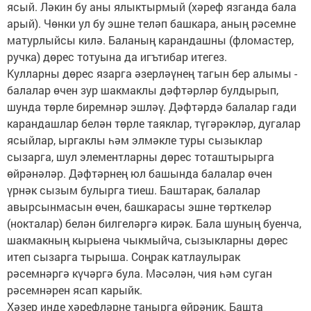
ясый. Ләкин бу аны ялыктырмый (хәреф язганда бала
арый). Чөнки ул бу эшне теләп башкара, аның рәсемне
матурлыйсы килә. Баланың карандашны (фломастер,
ручка) дөрес тотуына да игътибар итегез.
Кулларны дөрес язарга әзерләүнең тагын бер алымы -
балалар өчен зур шакмаклы дәфтәрләр булдырып,
шунда төрле биремнәр эшләү. Дәфтәрдә балалар гади
карандашлар белән төрле таяклар, түгәрәкләр, дугалар
ясыйлар, ыргаклы һәм эл­мәкле туры сызыклар
сызарга, шул элементларны дөрес тоташтырырга
өйрәнәләр. Дәфтәрнең юл башында балалар өчен
үрнәк сызым булырга тиеш. Баштарак, балалар
авырсынмасын өчен, башкарасы эшне төрткеләр
(нокталар) белән билгеләргә кирәк. Бала шуның буенча,
шакмакның кырыена чыкмыйча, сызыкларны дөрес
итеп сызарга тырыша. Соңрак катлаулырак
рәсемнәргә күчәргә була. Мәсәлән, чия һәм суган
рәсемнәрен ясап карыйк.
Хәзер инде хәрефләрне танырга өйрәник. Башта