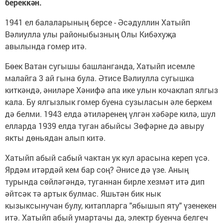
береккән.
1941 ел балаларының берсе - Әсәдуллин Хатыйп
Вәлиулла улы районыбызның Олы Кибәхуҗа
авылында гомер итә.
Бөек Ватан сугышы башланганда, Хатыйп исемле
малайга 3 ай гына була. Әтисе Вәлиулла сугышка
киткәндә, әниләре Хәнифә апа ике улын кочаклап ялгыз
кала. Бу ялгызлык гомер буена сузыласын әле беркем
дә белми. 1943 елда әтиләренең үлгән хәбәре килә, шул
елларда 1939 елда туган абыйсы Зөфәрне дә авыру
якты дөньядан алып китә.
Хатыйп абый сабый чактан ук кул арасына кереп үсә.
Ярдәм итәрдәй кем бар соң? Әнисе дә үзе. Аның
турында сөйләгәндә, туганнан бирле хезмәт итә дип
әйтсәк тә артык булмас. Яшьтән бик нык
кызыксынучан булу, китапларга "ябышып яту" үзенекен
итә. Хатыйп абый умартачы да, электр буенча белгеч