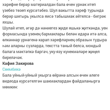
хәрефне берәр материалдан бала өчен үрнәк итеп
үзебез төзеп күрсәтәбез. Шул вакытта хәреф турында
берәр шигырь укылса яисә табышмак әйтелсә - бигрәк
яхшы.
Шулай итеп, әгәр дә нәниегез җиде яшькә җиткәндә, уен
формасында үзенең бармаклары белән идарә итә алса,
өлкәннәр үрнәгенә карап хәрефләрнең образын тудыра
һәм аларны сүзләрдә, текстта таный белсә, мондый
балага мәктәпкә баргач, уку-язу күнекмәләре җиңел
биреләчәк.
Кафия Закирова
Сөембикә
Бала уйный-уйный укырга өйрәнә алсын өчен әлеге
видеода күрсәтелгән шакмаклардан файдаланырга
мөмкин: