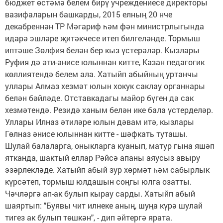
бюджет өстәмә белем бирү учреждениесе директоры
вазифаларын башкарды, 2015 елның 20 нче
декабреннән ТР Мәгариф һәм фән министрлыгында
идарә эшләре җитәкчесе итеп билгеләнде. Тормыш
иптәше Зөлфия белән бер кыз үстерәләр. Кызлары
Руфия дә әти-әнисе юлыннан китте, Казан педагогик
көллиятендә белем ала. Хатыйп абыйның уртанчы
уллары Алмаз хезмәт юлын хокук саклау органнары
белән бәйләде. Отставкадагы майор бүген дә сак
хезмәтендә. Резидә ханым белән ике бала үстерделәр.
Уллары Илназ әтиләре юлын дәвам итә, кызлары
Гөлназ әнисе юлыннан китте - шәфкать туташы.
Шулай балаларга, оныкларга куанып, матур гына яшәп
ятканда, шактый еллар Рәйсә апаны аяусыз авыру
эзәрлекләде. Хатыйп абый зур хөрмәт һәм сабырлык
күрсәтеп, тормыш юлдашын соңгы юлга озатты.
Чәчләргә ап-ак булып кырау сарды. Хатыйп абый
шаяртып: "Буявы чит илнеке аның, шуңа күрә шулай
тигез ак булып төшкән", - дип әйтергә ярата.