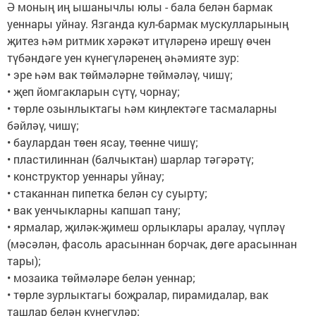
Ә моның иң ышанычлы юлы - бала белән бармак
уеннары уйнау. Язганда кул-бармак мускулларының
җитез һәм ритмик хәрәкәт итүләренә ирешү өчен
түбәндәге уен күнегүләренең әһәмияте зур:
• эре һәм вак төймәләрне төймәләү, чишү;
• җеп йомгакларын сүтү, чорнау;
• төрле озынлыктагы һәм киңлектәге тасмаларны
бәйләү, чишү;
• баулардан төен ясау, төенне чишү;
• пластилиннан (балчыктан) шарлар тәгәрәтү;
• конструктор уеннары уйнау;
• стаканнан пипетка белән су ­суырту;
• вак уенчыкларны капшап тану;
• ярмалар, җиләк-җимеш орлыклары аралау, чүпләү
(мәсәлән, фасоль арасыннан борчак, дөге арасыннан
тары);
• мозаика төймәләре белән уеннар;
• төрле зурлыктагы боҗралар, пирамидалар, вак
ташлар белән күнегүләр;