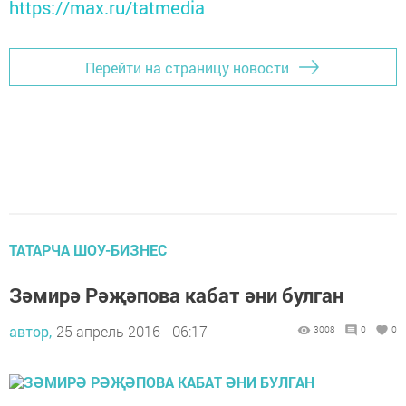
https://max.ru/tatmedia
Перейти на страницу новости
ТАТАРЧА ШОУ-БИЗНЕС
Зәмирә Рәҗәпова кабат әни булган
автор,
25 апрель 2016 - 06:17
3008
0
0