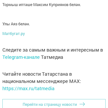
Тормыш иптәше Максим Куприянов белән.
Улы Аяз белән.
Матбугат.ру
Следите за самым важным и интересным в
Telegram-канале
Татмедиа
Читайте новости Татарстана в
национальном мессенджере MАХ:
https://max.ru/tatmedia
Перейти на страницу новости