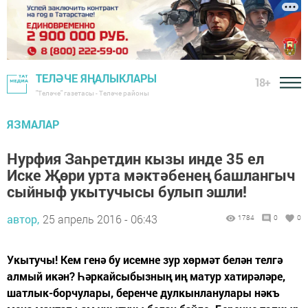
ТЕЛӘЧЕ ЯҢАЛЫКЛАРЫ
18+
"Теләче" газетасы - Теләче районы
ЯЗМАЛАР
Нурфия Заһретдин кызы инде 35 ел
Иске Җөри урта мәктәбенең башлангыч
сыйныф укытучысы булып эшли!
автор,
25 апрель 2016 - 06:43
1784
0
0
Укытучы! Кем генә бу исемне зур хөрмәт белән телгә
алмый икән? Һәркайсыбызның иң матур хатирәләре,
шатлык-борчулары, беренче дулкынланулары нәкъ