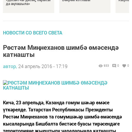
да аңлашыла»
НОВОСТИ СО ВСЕГО СВЕТА
Рөстәм Миңнеханов шимбә өмәсендә
катнашты
автор,
24 апрель 2016 - 17:19
933
0
0
Кичә, 23 апрельдә, Казанда гомум шәһәр өмәсе
үткәрелде. Татарстан Республикасы Президенты
Рөстәм Миңнеханов та гомумшәһәр шимбә өмәсендә
кысаларында Бишбалта бистәсе буасы тирәсендәге
территорияне җыештыру чараларында катнашты.