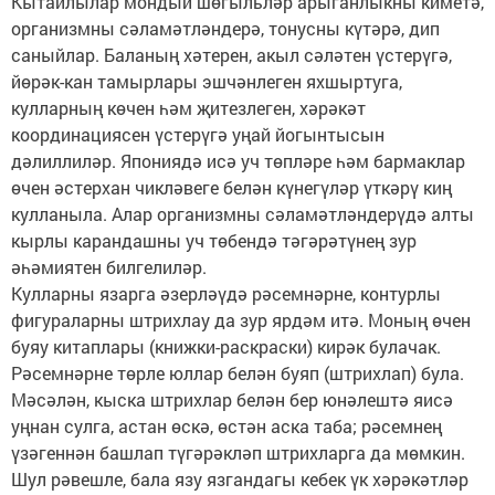
Кытайлылар мондый шөгыльләр арыганлыкны киметә,
организмны сәламәтләндерә, тонусны күтәрә, дип
саныйлар. Баланың хәтерен, акыл сәләтен үстерүгә,
йөрәк-кан тамырлары эшчәнлеген яхшыртуга,
кулларның көчен һәм җитезлеген, хәрәкәт
координациясен үстерүгә уңай йогынтысын
дәлиллиләр. Япониядә исә уч төпләре һәм бармаклар
өчен әстерхан чикләвеге белән күнегүләр үткәрү киң
кулланыла. Алар организмны сәламәтләндерүдә алты
кырлы карандашны уч төбендә тәгәрәтүнең зур
әһәмиятен билгелиләр.
Кулларны язарга әзерләүдә рәсемнәрне, контурлы
фигураларны штрихлау да зур ярдәм итә. Моның өчен
буяу китаплары (книжки-раскраски) кирәк булачак.
Рәсемнәрне төрле юллар белән буяп (штрихлап) була.
Мәсәлән, кыска штрихлар белән бер юнәлештә яисә
уңнан сулга, астан өскә, өстән аска таба; рәсемнең
үзәгеннән башлап түгәрәкләп штрихларга да мөмкин.
Шул рәвешле, бала язу язгандагы кебек үк хәрәкәтләр