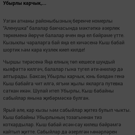
Убырлы карчык,...
Узган атнаны районыбызның беренче номерлы
"Аленушка" балалар бакчасында мәктәпкә әзерлек
төркеменә йөрүче балалар өчен яңа ел бәйрәме үтте.
Кызыклы чараларга бай яңа ел кичәсенә Кыш бабай
шортик һәм кара күзлек киеп килде!
Чыршы тирәсенә Яңа елның төп кешесе шундый
кыяфәттә килгәч, балалар гына түгел әти-әниләр дә
аптырады. Баксаң Убырлы карчык, юнь бәядән генә
Кыш бабайга чит илгә, ягъни җылы якларга путевка
саткан икән. Шулай итеп Убырлы, Кыш бабайны
сабыйлар янына җибәрмәскә булган.
Ярый әле, кар кызы һәм сабыйлар җитез булып чыкты.
Кыш бабайны Убырлының тозагыннан тиз
коткардылар. Кыш бабай исән-сау килеш бәйрәмгә
кайтып җитте. Сабыйлар да әзерлгән һөнәрләрен