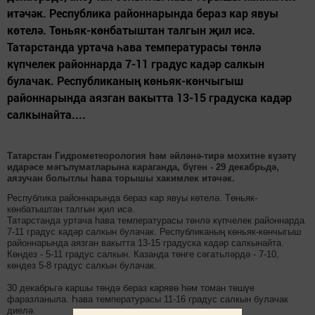
итәчәк. Республика районнарында бераз кар явуы
көтелә. Төньяк-көнбатыштан талгын җил исә.
Татарстанда уртача һава температурасы төнлә
күпчелек районнарда 7-11 градус кадәр салкын
булачак. Республиканың көньяк-көнчыгыш
районнарында аязган вакытта 13-15 градуска кадәр
салкынайта....
Татарстан Гидрометеорология һәм әйләнә-тирә мохитне күзәтү
идарәсе мәгълүматларына караганда, бүген - 29 декабрьдә,
аязучан болытлы һава торышы хакимлек итәчәк.
Республика районнарында бераз кар явуы көтелә. Төньяк-
көнбатыштан талгын җил исә.
Татарстанда уртача һава температурасы төнлә күпчелек районнарда
7-11 градус кадәр салкын булачак. Республиканың көньяк-көнчыгыш
районнарында аязган вакытта 13-15 градуска кадәр салкынайта.
Көндез - 5-11 градус салкын. Казанда төнге сәгатьләрдә - 7-10,
көндез 5-8 градус салкын булачак.
30 декабрьгә каршы төндә бераз карявө һәм томан төшүе
фаразланыла. Һава температурасы 11-16 градус салкын булачак
диелә.