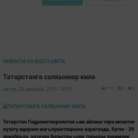
НОВОСТИ СО ВСЕГО СВЕТА
Татарстанга салкыннар килә
автор,
29 декабрь 2015 - 05:31
1177
0
0
Татарстан Гидрометеорология һәм әйләнә-тирә мохитне
күзәтү идарәсе мәгълүматларына караганда, бүген - 29
декабрьдә, аязучан болытлы һава торышы хакимлек