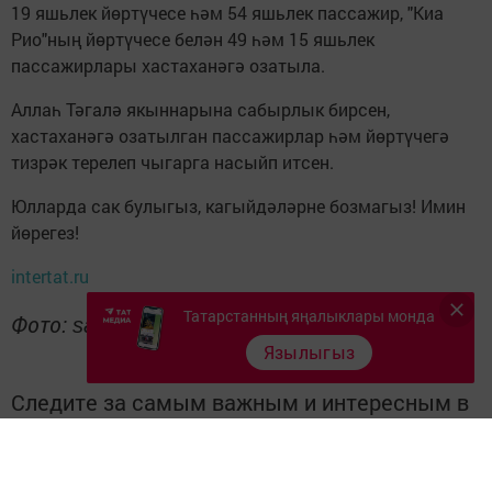
19 яшьлек йөртүчесе һәм 54 яшьлек пассажир, "Киа
Рио"ның йөртүчесе белән 49 һәм 15 яшьлек
пассажирлары хастаханәгә озатыла.
Аллаһ Тәгалә якыннарына сабырлык бирсен,
хастаханәгә озатылган пассажирлар һәм йөртүчегә
тизрәк терелеп чыгарга насыйп итсен.
Юлларда сак булыгыз, кагыйдәләрне бозмагыз! Имин
йөрегез!
intertat.ru
Татарстанның яңалыклары монда
Фото:
s
aby-rt.ru
Язылыгыз
Следите за самым важным и интересным в
Telegram-канале
Татмедиа