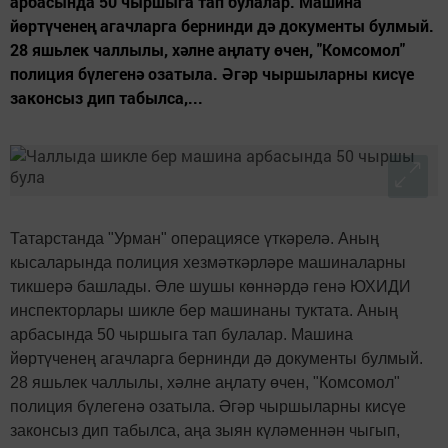
арбасында 50 чыршыга тап булалар. Машина
йөртүченең агачларга бернинди дә документы булмый.
28 яшьлек чаллылы, хәлне аңлату өчен, "Комсомол"
полиция бүлегенә озатыла. Әгәр чыршыларны кисүе
законсыз дип табылса,...
Татарстанда "Урман" операциясе үткәрелә. Аның
кысаларында полиция хезмәткәрләре машиналарны
тикшерә башлады. Әле шушы көннәрдә генә ЮХИДИ
инспекторлары шикле бер машинаны туктата. Аның
арбасында 50 чыршыга тап булалар. Машина
йөртүченең агачларга бернинди дә документы булмый.
28 яшьлек чаллылы, хәлне аңлату өчен, "Комсомол"
полиция бүлегенә озатыла. Әгәр чыршыларны кисүе
законсыз дип табылса, аңа зыян күләменнән чыгып,