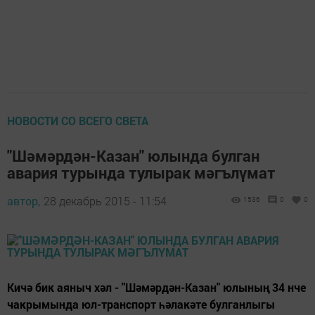
НОВОСТИ СО ВСЕГО СВЕТА
"Шәмәрдән-Казан" юлында булган
авария турында тулырак мәгълүмат
автор,
28 декабрь 2015 - 11:54
1536
0
0
Кичә бик аяныч хәл - "Шәмәрдән-Казан" юлының 34 нче
чакрымында юл-транспорт һәлакәте булганлыгы