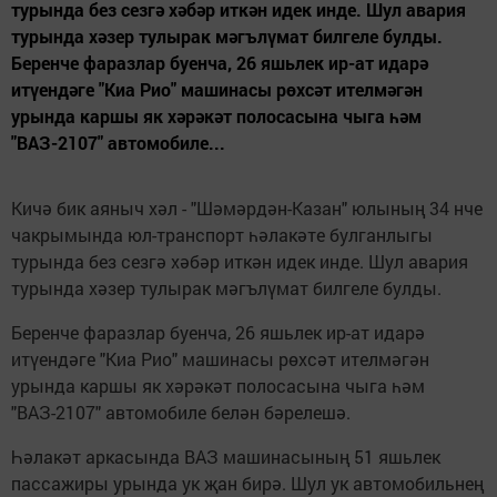
турында без сезгә хәбәр иткән идек инде. Шул авария
турында хәзер тулырак мәгълүмат билгеле булды.
Беренче фаразлар буенча, 26 яшьлек ир-ат идарә
итүендәге "Киа Рио" машинасы рөхсәт ителмәгән
урында каршы як хәрәкәт полосасына чыга һәм
"ВАЗ-2107" автомобиле...
Кичә бик аяныч хәл - "Шәмәрдән-Казан" юлының 34 нче
чакрымында юл-транспорт һәлакәте булганлыгы
турында без сезгә хәбәр иткән идек инде. Шул авария
турында хәзер тулырак мәгълүмат билгеле булды.
Беренче фаразлар буенча, 26 яшьлек ир-ат идарә
итүендәге "Киа Рио" машинасы рөхсәт ителмәгән
урында каршы як хәрәкәт полосасына чыга һәм
"ВАЗ-2107" автомобиле белән бәрелешә.
Һәлакәт аркасында ВАЗ машинасының 51 яшьлек
пассажиры урында ук җан бирә. Шул ук автомобильнең