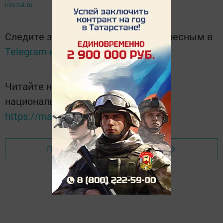
intertat.ru
Следите за самым важным и интересным в
Telegram-канале
Татмедиа
Читайте новости Татарстана в
национальном мессенджере MАХ:
https://max.ru/tatmedia
Перейти на страницу новости