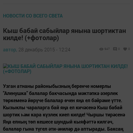
НОВОСТИ СО ВСЕГО СВЕТА
Кыш бабай сабыйлар янына шортиктан
килде! (+фотолар)
автор,
28 декабрь 2015 - 12:24
947
0
0
Узган атнаны районыбызның беренче номерлы
"Аленушка" балалар бакчасында мәктәпкә әзерлек
төркеменә йөрүче балалар өчен яңа ел бәйрәме үтте.
Кызыклы чараларга бай яңа ел кичәсенә Кыш бабай
шортик һәм кара күзлек киеп килде! Чыршы тирәсенә
Яңа елның төп кешесе шундый кыяфәттә килгәч,
балалар гына түгел әти-әниләр дә аптырады. Баксаң