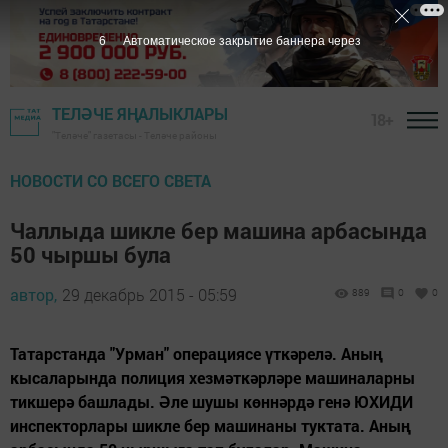
5
Автоматическое закрытие баннера через
ТЕЛӘЧЕ ЯҢАЛЫКЛАРЫ
18+
"Теләче" газетасы - Теләче районы
НОВОСТИ СО ВСЕГО СВЕТА
Чаллыда шикле бер машина арбасында
50 чыршы була
автор,
29 декабрь 2015 - 05:59
889
0
0
Татарстанда "Урман" операциясе үткәрелә. Аның
кысаларында полиция хезмәткәрләре машиналарны
тикшерә башлады. Әле шушы көннәрдә генә ЮХИДИ
инспекторлары шикле бер машинаны туктата. Аның