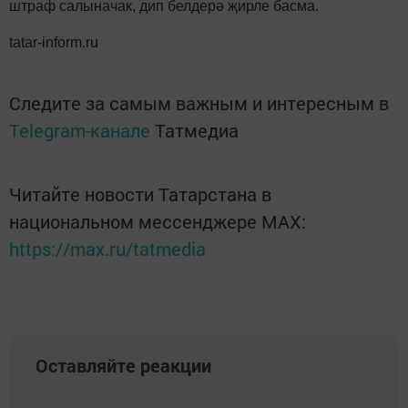
штраф салыначак, дип белдерә җирле басма.
tatar-inform.ru
Следите за самым важным и интересным в
Telegram-канале
Татмедиа
Читайте новости Татарстана в
национальном мессенджере MАХ:
https://max.ru/tatmedia
Оставляйте реакции