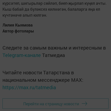
күрсәтеп, шигырьләр сөйләп, биеп-җырлап күңел ачты.
Кыш бабай да бүләксез килмәгән, балаларга яңа ел
күчтәнәче алып килгән.
Лилия Кыямова
Автор фотолары
Следите за самым важным и интересным в
Telegram-канале
Татмедиа
Читайте новости Татарстана в
национальном мессенджере MАХ:
https://max.ru/tatmedia
Перейти на страницу новости