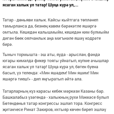
ясаган халык ул татар! Шуңа күрә ул,...
Татар - дөньяви халык. Кайсы кыйтгага төпләнеп
тамырланса да, безнең кавем бәрәкәтле яшәргә
омтыла. Кешедән калышмыйм, кешедән ким булмыйм
дигән бөек оялчанлык аңа мәгънәле яшәү кодрәте
бирә.
Тыныч тормышта - эш аты, яуда - арыслан, фәндә
югары кимәлдә фикер тоягы уйнатып, күпме ачышлар
ясаган халык ул татар! Шуңа күрә ул, бөтен буена
басып, үз телендә: «Мин яшәдем! Мин яшим! Мин
яшәргә тиеш!» - дип яңгыратып әйтә ала.
Татарларның күз карасы кебек мәркәзи Казаны бар.
Башкалабыз үзәгендә - халыкның рухи Мәккәсе булып
Бөтендөнья татар конгрессы эшләп тора. Конгресс
җитәкчесе Ринат Закиров, ихтыяр көчен биреп эшләү