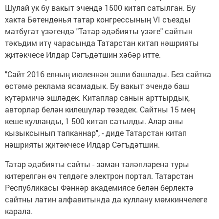
Шулай ук бу вакыт эчендә 1500 китап сатылган. Бу
хакта Бөтендөнья татар конгрессының VI съезды
матбугат үзәгендә "Татар әдәбияты үзәге" сайтын
тәкъдим итү чарасында Татарстан китап нәшрияты
җитәкчесе Илдар Сәгъдәтшин хәбәр итте.
"Сайт 2016 елның июленнән эшли башлады. Без сайтка
өстәмә реклама ясамадык. Бу вакыт эчендә баш
күтәрмичә эшләдек. Китаплар санын арттырдык,
авторлар белән килешүләр төзедек. Сайтны 15 мең
кеше кулланды, 1 500 китап сатылды. Алар аны
кызыксынып тапканнар", - диде Татарстан китап
нәшрияты җитәкчесе Илдар Сәгъдәтшин.
Татар әдәбияты сайты - заман таләпләренә туры
китерелгән өч телдәге электрон портал. Татарстан
Республикасы Фәннәр академиясе белән берлектә
сайтны латин алфавитында да куллану мөмкинчелеге
карала.