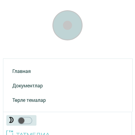
Главная
Документлар
Төрле темалар