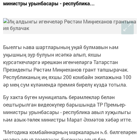
министры урынбасары - республика...
Быелгы һава шартларының уңай булмавын һәм
уңышның зур булуын исәпкә алып, яхшы
күрсәткечләргә ирешкән игенчеләргә Татарстан
Президенты Рөстәм Миңнеханов грант тапшырачак.
Республиканың иң яхшы 200 комбайн экипажына 100
әр мең сум күләмендә премия бирелү күздә тотыла.
Бу хакта бүген муниципаль берәмлекләр белән
оештырылган видеокүпер барышында ТР Премьер-
министры урынбасары - республика авыл хуҗылыгы
һәм азык-төлек министры Марат Әхмәтов хәбәр итте.
"Методика комбайннарның маркаларын һ.б. билгеләрен
исәпкә алып төзеләчәк. Бүгеннән алып без