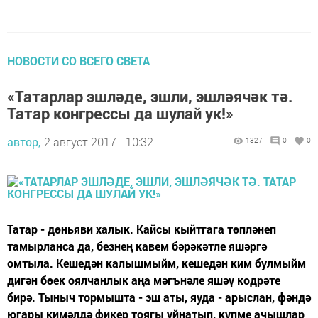
НОВОСТИ СО ВСЕГО СВЕТА
«Татарлар эшләде, эшли, эшләячәк тә.
Татар конгрессы да шулай ук!»
автор,
2 август 2017 - 10:32
1327
0
0
Татар - дөньяви халык. Кайсы кыйтгага төпләнеп
тамырланса да, безнең кавем бәрәкәтле яшәргә
омтыла. Кешедән калышмыйм, кешедән ким булмыйм
дигән бөек оялчанлык аңа мәгънәле яшәү кодрәте
бирә. Тыныч тормышта - эш аты, яуда - арыслан, фәндә
югары кимәлдә фикер тоягы уйнатып, күпме ачышлар