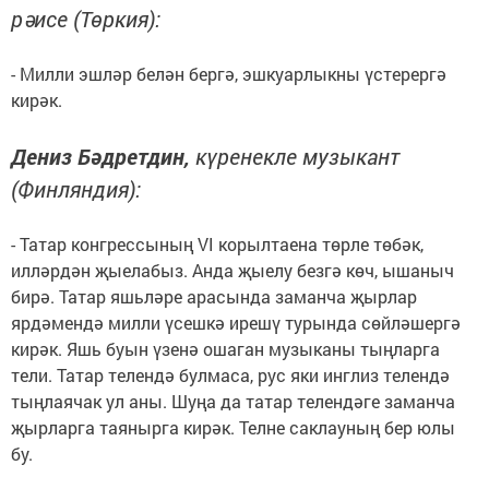
рәисе (Төркия):
- Милли эшләр белән бергә, эшкуарлыкны үстерергә
кирәк.
Дениз Бәдретдин,
күренекле музыкант
(Финляндия):
- Татар конгрессының VI корылтаена төрле төбәк,
илләрдән җыелабыз. Анда җыелу безгә көч, ышаныч
бирә. Татар яшьләре арасында заманча җырлар
ярдәмендә милли үсешкә ирешү турында сөйләшергә
кирәк. Яшь буын үзенә ошаган музыканы тыңларга
тели. Татар телендә булмаса, рус яки инглиз телендә
тыңлаячак ул аны. Шуңа да татар телендәге заманча
җырларга таянырга кирәк. Телне саклауның бер юлы
бу.