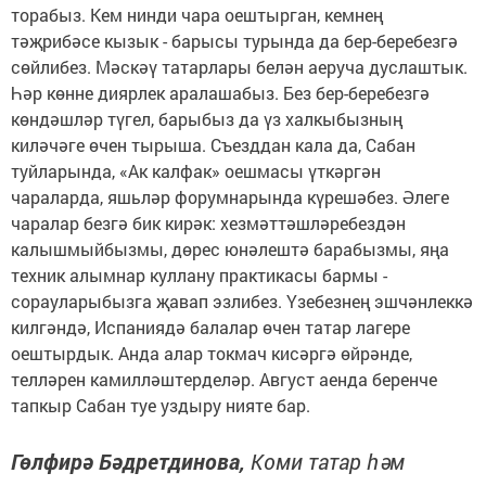
торабыз. Кем нинди чара оештырган, кемнең
тәҗрибәсе кызык - барысы турында да бер-беребезгә
сөйлибез. Мәскәү татарлары белән аеруча дуслаштык.
Һәр көнне диярлек аралашабыз. Без бер-беребезгә
көндәшләр түгел, барыбыз да үз халкыбызның
киләчәге өчен тырыша. Съезддан кала да, Сабан
туйларында, «Ак калфак» оешмасы үткәргән
чараларда, яшьләр форумнарында күрешәбез. Әлеге
чаралар безгә бик кирәк: хезмәттәшләребездән
калышмыйбызмы, дөрес юнәлештә барабызмы, яңа
техник алымнар куллану практикасы бармы -
сорауларыбызга җавап эзлибез. Үзебезнең эшчәнлеккә
килгәндә, Испаниядә балалар өчен татар лагере
оештырдык. Анда алар токмач кисәргә өйрәнде,
телләрен камилләштерделәр. Август аенда беренче
тапкыр Сабан туе уздыру нияте бар.
Гөлфирә Бәдретдинова,
Коми татар һәм