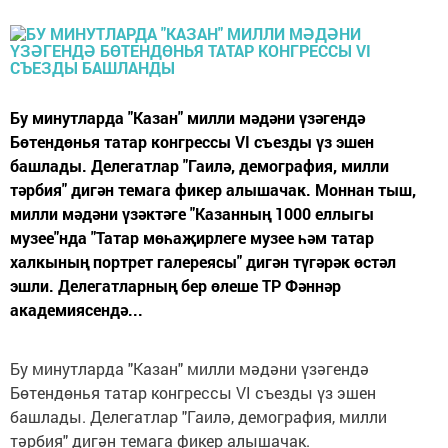
Бу минутларда "Казан" милли мәдәни үзәгендә
Бөтендөнья татар конгрессы VI съезды үз эшен
башлады. Делегатлар "Гаилә, демография, милли
тәрбия" дигән темага фикер алышачак. Моннан тыш,
милли мәдәни үзәктәге "Казанның 1000 еллыгы
музее"нда "Татар мөһаҗирлеге музее һәм татар
халкының портрет галереясы" дигән түгәрәк өстәл
эшли. Делегатларның бер өлеше ТР Фәннәр
академиясендә...
Бу минутларда "Казан" милли мәдәни үзәгендә
Бөтендөнья татар конгрессы VI съезды үз эшен
башлады. Делегатлар "Гаилә, демография, милли
тәрбия" дигән темага фикер алышачак.