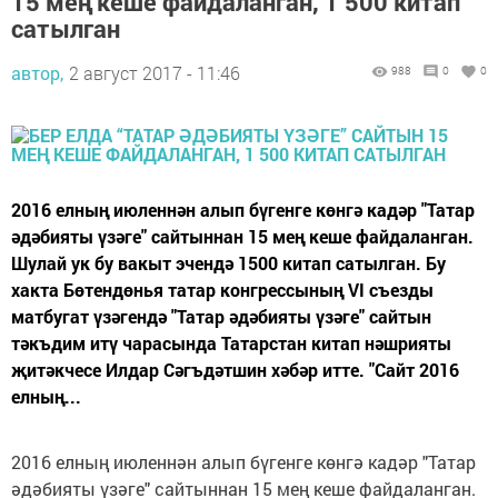
15 мең кеше файдаланган, 1 500 китап
сатылган
автор,
2 август 2017 - 11:46
988
0
0
2016 елның июленнән алып бүгенге көнгә кадәр "Татар
әдәбияты үзәге" сайтыннан 15 мең кеше файдаланган.
Шулай ук бу вакыт эчендә 1500 китап сатылган. Бу
хакта Бөтендөнья татар конгрессының VI съезды
матбугат үзәгендә "Татар әдәбияты үзәге" сайтын
тәкъдим итү чарасында Татарстан китап нәшрияты
җитәкчесе Илдар Сәгъдәтшин хәбәр итте. "Сайт 2016
елның...
2016 елның июленнән алып бүгенге көнгә кадәр "Татар
әдәбияты үзәге" сайтыннан 15 мең кеше файдаланган.