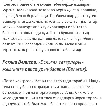
Конгресс эшчәнлеге күрше төбәкләрдә яхшырак
күренә. Төбәкләрдә татарлар бергә җыела, аралаша,
шуның белән берләшә дә. Проблемалар да юк түгел.
Башкортстанда халык исәбен алу вакытында, татар
халкын башкорт дип язу очраклары бар. Татар
башкортка әйләнә дә куя. Татар булмагач, аның
мәктәбе дә, авылы да, теле дә юк дигән сүз. Әлеге
сәясәт 1955 еллардан бирле килә. Менә шушы
күренешкә каршы тору чарасын табасы иде.
Регина Вәлиева,
«Бельгия татарлары»
җәмгыяте рәисе урынбасары (Бельгия):
- Татар конгрессы белән гел элемтәдә торабыз. Нинди
генә сорау белән мөрәҗәгать итсәң дә, ял көнеме,
бәйрәмме - ярдәм итәргә әзерләр. Анда бик көчле
команда эшли. Биш ел саен съездларга йөреп торабыз,
яңа дуслар табабыз. Алар белән еш кына аралашып