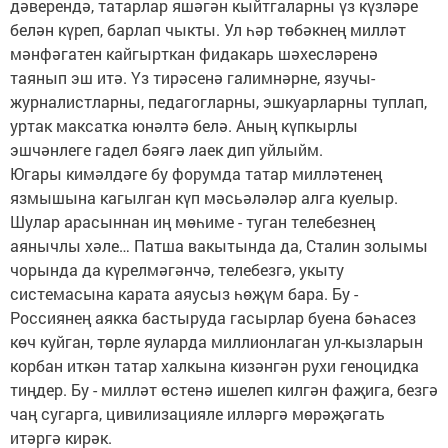
дәверендә, татарлар яшәгән кыйтгаларны үз күзләре
белән күреп, барлап чыкты. Ул һәр төбәкнең милләт
мәнфәгатен кайгырткан фидакарь шәхесләренә
таянып эш итә. Үз тирәсенә галимнәрне, язучы-
журналистларны, педагогларны, эшкуарларны туплап,
уртак максатка юнәлтә белә. Аның күпкырлы
эшчәнлеге гадел бәягә лаек дип уйлыйм.
Югары кимәлдәге бу форумда татар милләтенең
язмышына кагылган күп мәсьәләләр алга куелыр.
Шулар арасыннан иң мөһиме - туган телебезнең
аянычлы хәле… Патша вакытында да, Сталин золымы
чорында да күрелмәгәнчә, телебезгә, укыту
системасына карата аяусыз һөҗүм бара. Бу -
Россиянең аякка бастыруда гасырлар буена бәһасез
көч куйган, төрле яуларда миллионлаган ул-кызларын
корбан иткән татар халкына кизәнгән рухи геноцидка
тиңдер. Бу - милләт өстенә ишелеп килгән фаҗига, безгә
чаң сугарга, цивилизацияле илләргә мөрәҗәгать
итәргә кирәк.