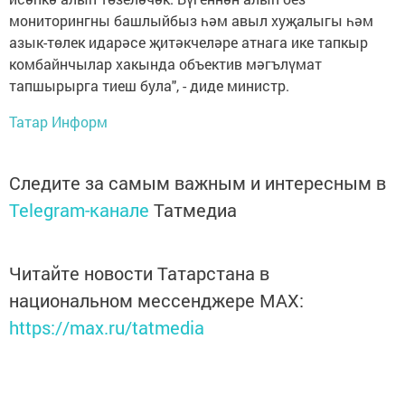
мониторингны башлыйбыз һәм авыл хуҗалыгы һәм
азык-төлек идарәсе җитәкчеләре атнага ике тапкыр
комбайнчылар хакында объектив мәгълүмат
тапшырырга тиеш була", - диде министр.
Татар Информ
Следите за самым важным и интересным в
Telegram-канале
Татмедиа
Читайте новости Татарстана в
национальном мессенджере MАХ:
https://max.ru/tatmedia