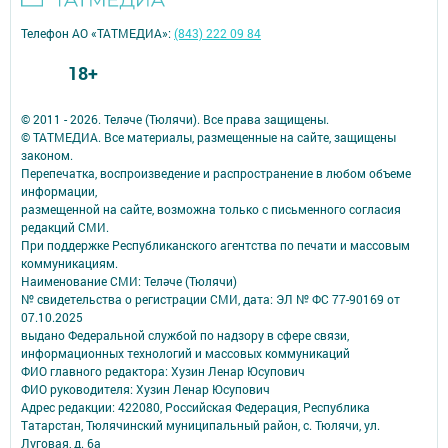
Телефон АО «ТАТМЕДИА»:
(843) 222 09 84
18+
© 2011 - 2026. Теләче (Тюлячи). Все права защищены.
© ТАТМЕДИА. Все материалы, размещенные на сайте, защищены
законом.
Перепечатка, воспроизведение и распространение в любом объеме
информации,
размещенной на сайте, возможна только с письменного согласия
редакций СМИ.
При поддержке Республиканского агентства по печати и массовым
коммуникациям.
Наименование СМИ: Теләче (Тюлячи)
№ свидетельства о регистрации СМИ, дата: ЭЛ № ФС 77-90169 от
07.10.2025
выдано Федеральной службой по надзору в сфере связи,
информационных технологий и массовых коммуникаций
ФИО главного редактора: Хузин Ленар Юсупович
ФИО руководителя: Хузин Ленар Юсупович
Адрес редакции: 422080, Российская Федерация, Республика
Татарстан, Тюлячинский муниципальный район, с. Тюлячи, ул.
Луговая, д. 6а