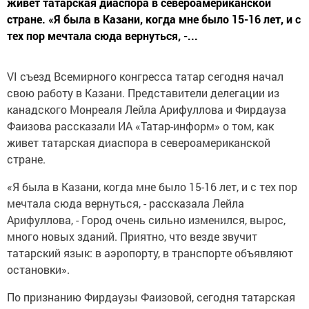
живет татарская диаспора в североамериканской
стране. «Я была в Казани, когда мне было 15-16 лет, и с
тех пор мечтала сюда вернуться, -...
VI съезд Всемирного конгресса татар сегодня начал
свою работу в Казани. Представители делегации из
канадского Монреаля Лейла Арифуллова и Фирдауза
Фаизова рассказали ИА «Татар-информ» о том, как
живет татарская диаспора в североамериканской
стране.
«Я была в Казани, когда мне было 15-16 лет, и с тех пор
мечтала сюда вернуться, - рассказала Лейла
Арифуллова, - Город очень сильно изменился, вырос,
много новых зданий. Приятно, что везде звучит
татарский язык: в аэропорту, в транспорте объявляют
остановки».
По признанию Фирдаузы Фаизовой, сегодня татарская