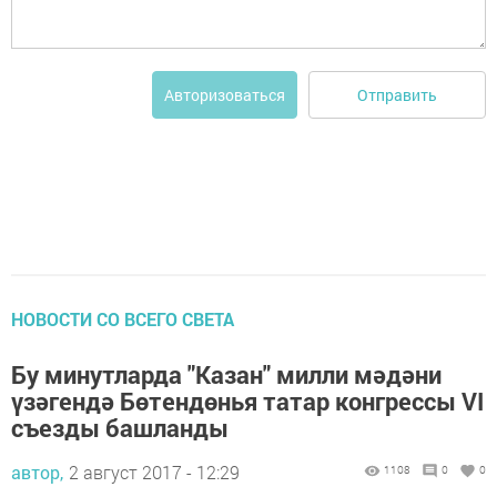
Отправить
Авторизоваться
НОВОСТИ СО ВСЕГО СВЕТА
Бу минутларда "Казан" милли мәдәни
үзәгендә Бөтендөнья татар конгрессы VI
съезды башланды
автор,
2 август 2017 - 12:29
1108
0
0