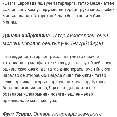
- Безгә, Европада яшәүче татарларга, татар мәдәниятен
саклап калу һәм үстерү, милли тәрбия, рухи мирас кебек
мәсьәләләрдә Татарстан белән бергә эш итү бик
мөһим.
Динара Хәйруллина,
Татар диаспорасы өчен
мәдәни чаралар оештыручы (Әзәрбайҗан):
- Бөтендөнья татар конгрессының читтә яшәүче
татарларның мәнфәгатен яклауда роле зур. Үзебезнең
эшчәнлеккә килгәндә, татар диаспорасы өчен бик күп
чаралар оештырабыз. Бакуда яшәп танылган татар
кешеләре яшәгән урыннар буйлап квестлар, Тукайга
багышланган чаралар, Яңа ел алдыннан татар
осталары кулларыннан ясалган эшләнмәләр
ярминкәләре кызыклы уза.
Фуат Тениш,
Әнкара татарлары җәмгыяте