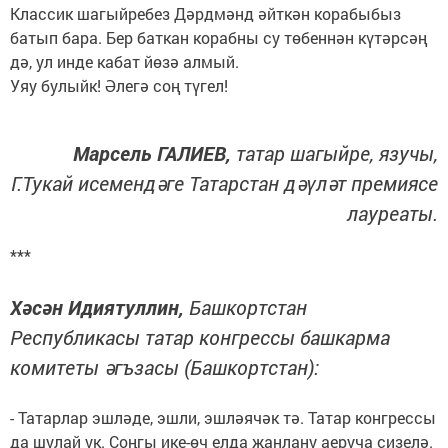
Классик шагыйребез Дәрдмәнд әйткән корабыбыз
батып бара. Бер баткан корабны су төбеннән күтәрсәң
дә, ул инде кабат йөзә алмый.
Уяу булыйк! Әлегә соң түгел!
Марсель ГАЛИЕВ,
татар шагыйре, язучы,
Г.Тукай исемендәге Татарстан дәүләт премиясе
лауреаты.
***
Хәсән Идиятуллин,
Башкортстан
Республикасы татар конгрессы башкарма
комитеты әгъзасы (Башкортстан):
- Татарлар эшләде, эшли, эшләячәк тә. Татар конгрессы
да шулай ук. Соңгы ике-өч елда җанлану аеруча сизелә.