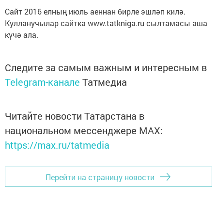
Сайт 2016 елның июль аеннан бирле эшләп килә.
Кулланучылар сайтка www.tatkniga.ru сылтамасы аша
күчә ала.
Следите за самым важным и интересным в
Telegram-канале
Татмедиа
Читайте новости Татарстана в
национальном мессенджере MАХ:
https://max.ru/tatmedia
Перейти на страницу новости