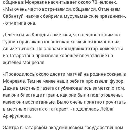
община в Монреале насчитывает около 70 человек.
«Мы очень часто встречаемся, общаемся. Отмечаем
Сабантуй, чак-чак бэйрэме, мусульманские праздники»,
- отметила она.
Делегаты из Канады заметили, что недавно к ним на
турнир приезжала юношеская хоккейная команда из
Альметьевска. По словам канадских татар, хоккеисты
из Татарстана произвели хорошее впечатление на
жителей Монреаля.
«Проводилось около десяти матчей на родине хоккея, в
Монреале. Тем не менее наши ребята произвели фурор.
Даже в местных газетах публиковались заметки о том,
как они блестяще играли, как они были подготовлены,
какие они воспитанные. Было очень приятно прочитать
в местных газетах о татарах», - поделилась Лейла
Арифуллова.
Завтра в Татарском академическом государственном