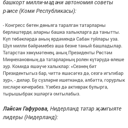
башкорт милли-мәдәни автономия советы
рәисе (Коми Республикасы):
- Конгресс бөтен дөньяга таралган татарларны
берләштерде, аларны башка халыкларга да танытты.
Күп төбәкләрдә аның ярдәмендә Сабан туйлары уза.
Шул милли бәйрәмебез аша безне таный башладылар.
Татарстан хөкүмәтенең, аның Президенты Рөстәм
Миңнехановның да татарларның ролен күтәрүдә өлеше
зур. Комида яшәүче халыклар: «Сезнең бит
Президентыгыз бар, читтә яшәсәгез дә, сезгә игътибар
зур», - диләр. Бу сүзләрне ишеткәндә, әлбәттә, горурлык
хисләре кичерәбез. Үзебез дә активрак булырга,
тырышыбрак эшләргә омтылабыз.
Ләйсән Гафурова,
Нидерланд татар җәмгыяте
лидеры (Нидерланд):