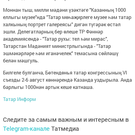
Моннан тыш, милли мәдәни үзәктәге "Казанның 1000
еллыгы музее"нда "Татар мөһаҗирлеге музее һәм татар
халкының портрет галереясы" дигән түгәрәк өстәл
эшли. Делегатларның бер өлеше ТР Фәннәр
академиясендә - "Татар рухы: тел һәм мирас",
Татарстан Мәдәният министрлыгында - "Татар
эшмәкәрләре һәм иганәчелек" темасына сөйләшү
белән мәшгуль.
Билгеле булганча, Бөтендөнья татар конгрессының VI
съезды 2-6 август көннәрендә Казанда уздырыла. Анда
барлыгы 1000нән артык кеше катнаша.
Татар Информ
Следите за самым важным и интересным в
Telegram-канале
Татмедиа