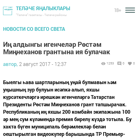
ТЕЛӘЧЕ ЯҢАЛЫКЛАРЫ
18+
"Теләче" газетасы - Теләче районы
НОВОСТИ СО ВСЕГО СВЕТА
Иң алдынгы игенчеләр Рөстәм
Миңнеханов грантына ия булачак
автор,
2 август 2017 - 12:37
1253
0
0
Быелгы һава шартларының уңай булмавын һәм
уңышның зур булуын исәпкә алып, яхшы
күрсәткечләргә ирешкән игенчеләргә Татарстан
Президенты Рөстәм Миңнеханов грант тапшырачак.
Республиканың иң яхшы 200 комбайн экипажына 100
әр мең сум күләмендә премия бирелү күздә тотыла. Бу
хакта бүген муниципаль берәмлекләр белән
оештырылган видеокүпер барышында ТР Премьер-