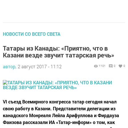
НОВОСТИ СО ВСЕГО СВЕТА
Татары из Канады: «Приятно, что в
Казани везде звучит татарская речь»
автор,
2 август 2017 - 11:12
1101
0
0
VI съезд Всемирного конгресса татар сегодня начал
свою работу в Казани. Представители делегации из
канадского Монреаля Лейла Арифуллова и Фирдауза
Фаизова рассказали ИА «Татар-информ» о том, как