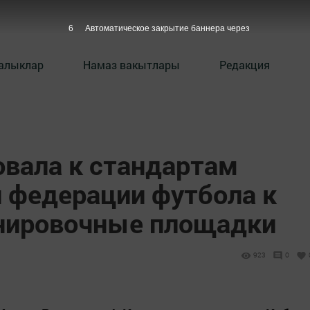
5
Автоматическое закрытие баннера через
алыклар
Намаз вакытлары
Редакция
овала к стандартам
федерации футбола к
енировочные площадки
923
0