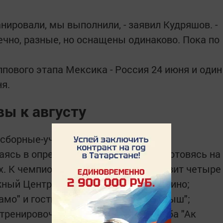
нировали, мы выполнили, - заявил Кудряшов. -
ечно, разные, но оснащены одинаково. Пока по
пового этапа Мексика - Россия 24 июня и один
я.
вы к августу
 сборные-участницы не используют
аясь в определенных гостиницах и готовясь на
. К чемпионату мира город подготовит четыре
ный Центр Волга в Боровом Матюшино;
амо" и гостиничный комплекс "Балкыш";
тренировочная база хоккейного клуба "Ак