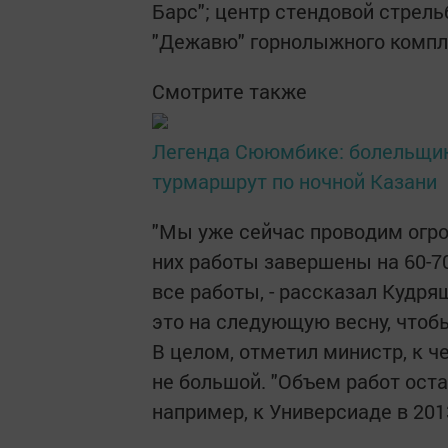
Барс"; центр стендовой стрель
"Дежавю" горнолыжного компле
Смотрите также
Легенда Сююмбике: болельщик
турмаршрут по ночной Казани
"Мы уже сейчас проводим огро
них работы завершены на 60-70
все работы, - рассказал Кудряш
это на следующую весну, чтоб
В целом, отметил министр, к ч
не большой. "Объем работ остае
например, к Универсиаде в 2013 