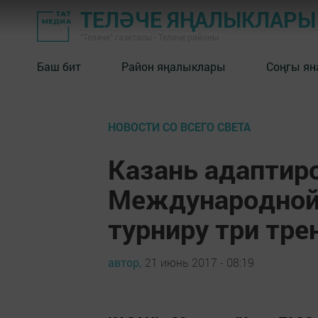
ТЕЛӘЧЕ ЯҢАЛЫКЛАРЫ
"Теләче" газетасы - Теләче районы
Баш бит
Район яңалыклары
Соңгы ян
НОВОСТИ СО ВСЕГО СВЕТА
Казань адаптир
Международной 
турниру три тр
автор,
21 июнь 2017 - 08:19