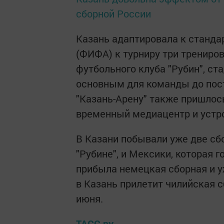
сборной России
Казань адаптировала к станд
(ФИФА) к турниру три трениро
футбольного клуба "Рубин", ст
основным для команды до пост
"Казань-Арену" также пришлось
временный медиацентр и устро
В Казани побывали уже две сбо
"Рубине", и Мексики, которая г
прибыла немецкая сборная и уж
в Казань прилетит чилийская с
июня.
ТАСС ру.