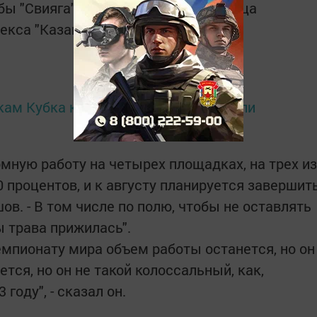
бы "Свияга" в Медведкове и гостиница
кса "Казань" в Савине.
ам Кубка конфедераций представили
мную работу на четырех площадках, на трех из
 процентов, и к августу планируется завершит
ов. - В том числе по полю, чтобы не оставлять
ы трава прижилась".
емпионату мира объем работы останется, но он
тся, но он не такой колоссальный, как,
году", - сказал он.