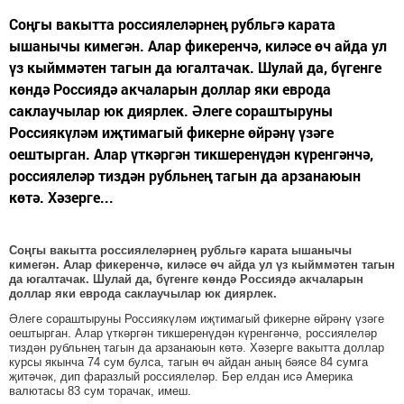
Соңгы вакытта россиялеләрнең рубльгә карата
ышанычы кимегән. Алар фикеренчә, киләсе өч айда ул
үз кыйммәтен тагын да югалтачак. Шулай да, бүгенге
көндә Россиядә акчаларын доллар яки еврода
саклаучылар юк диярлек. Әлеге сораштыруны
Россиякүләм иҗтимагый фикерне өйрәнү үзәге
оештырган. Алар үткәргән тикшеренүдән күренгәнчә,
россиялеләр тиздән рубльнең тагын да арзанаюын
көтә. Хәзерге...
Соңгы вакытта россиялеләрнең рубльгә карата ышанычы
кимегән. Алар фикеренчә, киләсе өч айда ул үз кыйммәтен тагын
да югалтачак. Шулай да, бүгенге көндә Россиядә акчаларын
доллар яки еврода саклаучылар юк диярлек.
Әлеге сораштыруны Россиякүләм иҗтимагый фикерне өйрәнү үзәге
оештырган. Алар үткәргән тикшеренүдән күренгәнчә, россиялеләр
тиздән рубльнең тагын да арзанаюын көтә. Хәзерге вакытта доллар
курсы якынча 74 сум булса, тагын өч айдан аның бәясе 84 сумга
җитәчәк, дип фаразлый россиялеләр. Бер елдан исә Америка
валютасы 83 сум торачак, имеш.