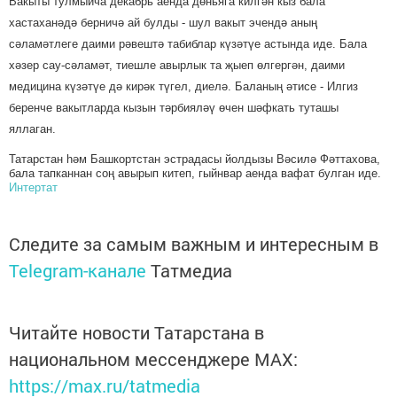
Вакыты тулмыйча декабрь аенда дөньяга килгән кыз бала
хастаханәдә берничә ай булды - шул вакыт эчендә аның
сәламәтлеге даими рәвештә табиблар күзәтүе астында иде. Бала
хәзер сау-сәламәт, тиешле авырлык та җыеп өлгергән, даими
медицина күзәтүе дә кирәк түгел, диелә. Баланың әтисе - Илгиз
беренче вакытларда кызын тәрбияләү өчен шәфкать туташы
яллаган.
Татарстан һәм Башкортстан эстрадасы йолдызы Вәсилә Фәттахова,
бала тапканнан соң авырып китеп, гыйнвар аенда вафат булган иде.
Интертат
Следите за самым важным и интересным в
Telegram-канале
Татмедиа
Читайте новости Татарстана в
национальном мессенджере MАХ:
https://max.ru/tatmedia