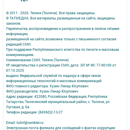
© 2011 - 2026. Теләче (Тюлячи). Все права защищены.
© ТАТМЕДИА. Все материалы, размещенные на сайте, защищены
законом.
Перепечатка, воспроизведение и распространение в любом объеме
информации,
размещенной на сайте, возможна только с письменного согласия
редакций СМИ.
При поддержке Республиканского агентства по печати и массовым
коммуникациям.
Наименование СМИ: Теләче (Тюлячи)
№ свидетельства о регистрации СМИ, дата: ЭЛ № ФС 77-90169 от
07.10.2025
выдано Федеральной службой по надзору в сфере связи,
информационных технологий и массовых коммуникаций
ФИО главного редактора: Хузин Ленар Юсупович
ФИО руководителя: Хузин Ленар Юсупович
Адрес редакции: 422080, Российская Федерация, Республика
Татарстан, Тюлячинский муниципальный район, с. Тюлячи, ул.
Луговая, д. 6а
Телефон редакции: (84360)2-⁠13-⁠27
Email: tulinf@rambler.ru
Электронная почта филиала для сообщений о фактах коррупции: