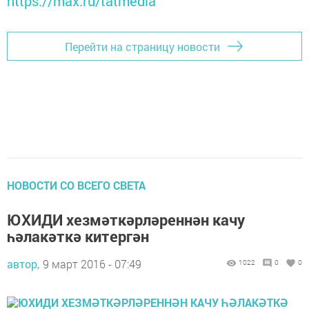
https://max.ru/tatmedia
Перейти на страницу новости
НОВОСТИ СО ВСЕГО СВЕТА
ЮХИДИ хезмәткәрләреннән качу
һәлакәткә китергән
автор,
9 март 2016 - 07:49
1022
0
0