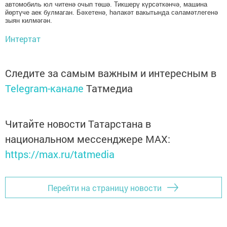
автомобиль юл читенә очып төшә. Тикшерү күрсәткәнчә, машина
йөртүче аек булмаган. Бәхетенә, һәлакәт вакытында сәламәтлегенә
зыян килмәгән.
Интертат
Следите за самым важным и интересным в
Telegram-канале
Татмедиа
Читайте новости Татарстана в
национальном мессенджере MАХ:
https://max.ru/tatmedia
Перейти на страницу новости