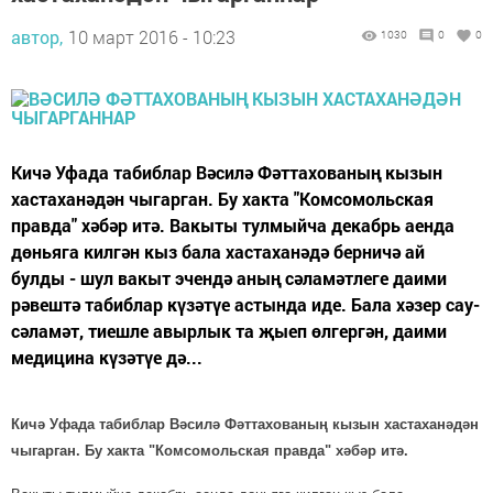
автор,
10 март 2016 - 10:23
1030
0
0
Кичә Уфада табиблар Вәсилә Фәттахованың кызын
хастаханәдән чыгарган. Бу хакта "Комсомольская
правда" хәбәр итә. Вакыты тулмыйча декабрь аенда
дөньяга килгән кыз бала хастаханәдә берничә ай
булды - шул вакыт эчендә аның сәламәтлеге даими
рәвештә табиблар күзәтүе астында иде. Бала хәзер сау-
сәламәт, тиешле авырлык та җыеп өлгергән, даими
медицина күзәтүе дә...
Кичә Уфада табиблар Вәсилә Фәттахованың кызын хастаханәдән
чыгарган. Бу хакта "Комсомольская правда" хәбәр итә.