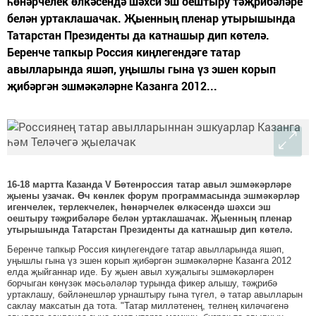
һөнәрчелек өлкәсендә шәхси эш оештыру тәҗрибәләре
белән уртаклашачак. Җыенның пленар утырышында
Татарстан Президенты да катнашыр дип көтелә.
Беренче тапкыр Россия киңлегендәге татар
авылларында яшәп, уңышлы гына үз эшен корып
җибәргән эшмәкәләрне Казанга 2012...
16-18 мартта Казанда V Бөтенроссия татар авыл эшмәкәрләре
җыены узачак. Өч көнлек форум программасында эшмәкәрләр
игенчелек, терлекчелек, һөнәрчелек өлкәсендә шәхси эш
оештыру тәҗрибәләре белән уртаклашачак. Җыенның пленар
утырышында Татарстан Президенты да катнашыр дип көтелә.
Беренче тапкыр Россия киңлегендәге татар авылларында яшәп,
уңышлы гына үз эшен корып җибәргән эшмәкәләрне Казанга 2012
елда җыйганнар иде. Бу җыен авыл хуҗалыгы эшмәкәрләрен
борчыган көнүзәк мәсьәләләр турында фикер алышу, тәҗрибә
уртаклашу, бәйләнешләр урнаштыру гына түгел, ә татар авылларын
саклау максатын да тота. "Татар милләтенең, телнең киләчәгенә