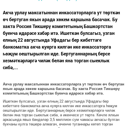
Акча урлау максатыннан инкассаторларга ут төрткән
өч бертуган якын арада хөкем каршына басачак. Бу
хакта Россия Тикшерү комитетының Башкортстан
буенча идарәсе хәбәр итә. Ишеткән булсагыз, узган
елның 22 августында Уфадагы бер кибеттәге
банкоматка акча куярга килгән ике инкассаторга
һөҗүм оештырылган иде. Бертуганнарның берсе
хезмәткәрләргә чиләк белән яна торган сыеклык
сибә,...
Акча урлау максатыннан инкассаторларга ут төрткән өч бертуган
якын арада хөкем каршына басачак. Бу хакта Россия Тикшерү
комитетының Башкортстан буенча идарәсе хәбәр итә.
Ишеткән булсагыз, узган елның 22 августында Уфадагы бер
кибеттәге банкоматка акча куярга килгән ике инкассаторга һөҗүм
оештырылган иде. Бертуганнарның берсе хезмәткәрләргә чиләк
белән яна торган сыеклык сибә, ә икенчесе ут төртә. Көчле ялкын
аркасында явыз бәндәләр 3,5 миллион сум чамасы акчасы булган
букчаны кулга төшерә алмагач, өченче туганнары көтеп торган