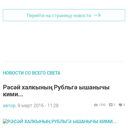
Перейти на страницу новости
НОВОСТИ СО ВСЕГО СВЕТА
Рәсәй халкының Рубльгә ышанычы
кими...
автор,
9 март 2016 - 11:28
1030
0
0