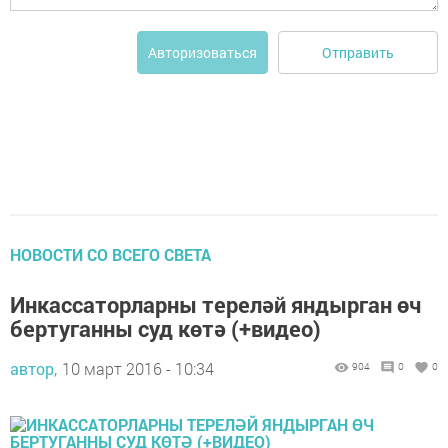
Отправить
Авторизоваться
НОВОСТИ СО ВСЕГО СВЕТА
Инкассаторларны тереләй яндырган өч
бертуганны суд көтә (+видео)
автор,
10 март 2016 - 10:34
904
0
0