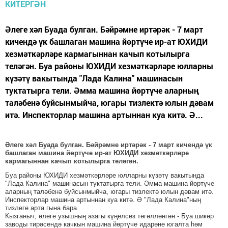
Әлеге хәл Буада булган. Бәйрәмне иртәрәк - 7 март
кичендә үк башлаган машина йөртүче ир-ат ЮХИДИ
хезмәткәрләре кармагыннан качып котылырга
теләгән. Буа районы ЮХИДИ хезмәткәрләре юлларны
күзәтү вакытында "Лада Калина" машинасын
туктатырга тели. Әмма машина йөртүче аларның
таләбенә буйсынмыйча, югары тизлектә юлын дәвам
итә. Инспекторлар машина артыннан куа китә. Ә...
Әлеге хәл Буада булган. Бәйрәмне иртәрәк - 7 март кичендә үк
башлаган машина йөртүче ир-ат ЮХИДИ хезмәткәрләре
кармагыннан качып котылырга теләгән.
Буа районы ЮХИДИ хезмәткәрләре юлларны күзәтү вакытында
"Лада Калина" машинасын туктатырга тели. Әмма машина йөртүче
аларның таләбенә буйсынмыйча, югары тизлектә юлын дәвам итә.
Инспекторлар машина артыннан куа китә. Ә "Лада Калина"ның
тизлеге арта гына бара.
Кызганыч, әлеге узышның азагы күңелсез төгәлләнгән - Буа шикәр
заводы тирәсендә качкын машина йөртүче идарәне югалта һәм