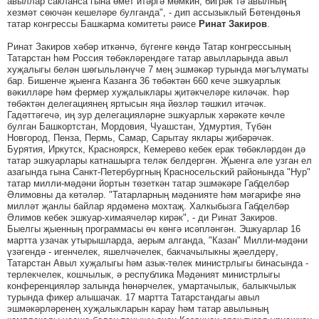
авыллар сакланса гына өмет итәргә мөмкин, бигрәк тә авылның
хезмәт сөючән кешеләре булганда", - дип ассызыклый Бөтендөнья
татар конгрессы Башкарма комитеты рәисе
Ринат Закиров
.
Ринат Закиров хәбәр иткәнчә, бүгенге көндә Татар конгрессының
Татарстан һәм Россия төбәкләрендәге татар авылларында авыл
хуҗалыгы белән шөгыльләнүче 7 мең эшмәкәр турында мәгълүматы
бар. Бишенче җыенга Казанга 36 төбәктән 660 кече эшкуарлык
вәкилләре һәм фермер хуҗалыклары җитәкчеләре киләчәк. Һәр
төбәктән делегациянең яртысын яңа йөзләр тәшкил итәчәк.
Гадәттәгечә, иң зур делегацияләрне эшкуарлык хәрәкәте көчле
булган Башкортстан, Мордовия, Чуашстан, Удмуртия, Түбән
Новгород, Пенза, Пермь, Самар, Сарытау яклары җибәрәчәк.
Бурятия, Иркутск, Красноярск, Кемерево кебек ерак төбәкләрдән дә
татар эшкуарлары катнашырга теләк белдергән. Җыенга әле узган ел
азагында гына Санкт-Петербургның Красносельский районында "Нур"
татар милли-мәдәни йортын төзеткән татар эшмәкәре Габделбәр
Әлимовны да көтәләр. "Татарларның мәдәнияте һәм мәгарифе янә
милләт җанлы байлар ярдәменә мохтаҗ. Халкыбызга Габделбәр
Әлимов кебек эшкуар-химаячеләр кирәк", - ди Ринат Закиров.
Быелгы җыенның программасы өч көнгә исәпләнгән. Эшкуарлар 16
мартта узачак утырышларда, аерым алганда, "Казан" Милли-мәдәни
үзәгендә - игенчелек, яшелчәчелек, бакчачылыкны җәелдерү,
Татарстан Авыл хуҗалыгы һәм азык-төлек министрлыгы бинасында -
терлекчелек, кошчылык, ә республика Мәдәният министрлыгы
конференцияләр залында һөнәрчелек, умартачылык, балыкчылык
турында фикер алышачак. 17 мартта Татарстандагы авыл
эшмәкәрләренең хуҗалыкларын карау һәм татар авылының