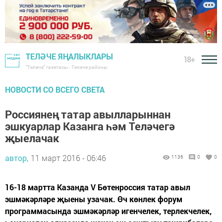
ТЕЛӘЧЕ ЯҢАЛЫКЛАРЫ
18+
"Теләче" газетасы - Теләче районы
НОВОСТИ СО ВСЕГО СВЕТА
Россиянең татар авылларыннан
эшкуарлар Казанга һәм Теләчегә
җыелачак
автор,
11 март 2016 - 06:46
1136
0
0
16-18 мартта Казанда V Бөтенроссия татар авыл
эшмәкәрләре җыены узачак. Өч көнлек форум
программасында эшмәкәрләр игенчелек, терлекчелек,