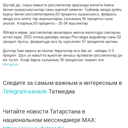
Шулай да, соңгы вакытта россиялеләр арасында валюта бәясе
белән кызыксынучылар саны шактый кимегән. Гыйнвар аенда рубль
курсы белән россиялеләрнең 63 проценты кызыксынса, февраль
аенда исә әлеге төр яңалыкларны халыкның 56 проценты гына
укыган. Аларның 63 проценты - 25-34 яшьлекләр.
Әйтергә кирәк, россиялеләр акчаларын милли валютада саклауны
өстен күрә. 2015 елның декабрь аенда Россиядә андыйлар саны 52
процент булса, февральдә исә бу күрсәткеч 57 процентка җиткән.
Доллар һәм еврога өстенлек бирүчеләр исә бик аз - нибары 2-3
процент. Шул ук вакытта җыелган акчасы булмаган россиялеләр дә
юк түгел. Алар барча халыкның 39 процентын тәшкил итә.
Интертат
Следите за самым важным и интересным в
Telegram-канале
Татмедиа
Читайте новости Татарстана в
национальном мессенджере MАХ: