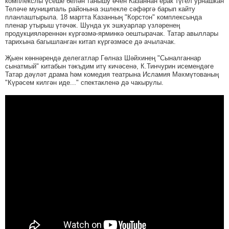
комплекслы үсеше белән танышу өчен Казаннан ерак түгел урнашкан
Теләче муниципаль районына эшлекле сәфәргә барып кайту
планлаштырыла. 18 мартта Казанның "Корстон" комплексында
пленар утырыш үтәчәк. Шунда ук эшкуарлар үзләренең
продукцияләреннән күргәзмә-ярминкә оештырачак. Татар авыллары
тарихына багышланган китап күргәзмәсе дә ачылачак.
Җыен көннәрендә делегатлар Гөлназ Шәйхинең "Сыналганнар
сынатмый" китабын тәкъдим итү кичәсенә, К.Тинчурин исемендәге
Татар дәүләт драма һәм комедия театрына Исламия Мәхмүтованың
"Күрәсем килгән иде..." спектакленә дә чакырулы.