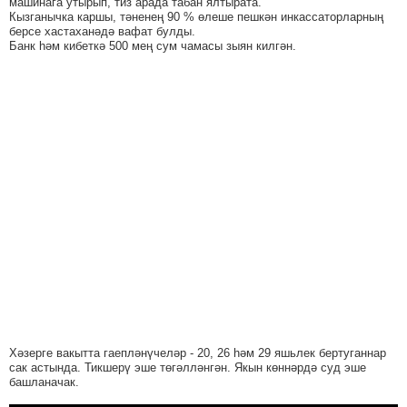
машинага утырып, тиз арада табан ялтырата.
Кызганычка каршы, тәненең 90 % өлеше пешкән инкассаторларның
берсе хастаханәдә вафат булды.
Банк һәм кибеткә 500 мең сум чамасы зыян килгән.
Хәзерге вакытта гаепләнүчеләр - 20, 26 һәм 29 яшьлек бертуганнар
сак астында. Тикшерү эше төгәлләнгән. Якын көннәрдә суд эше
башланачак.