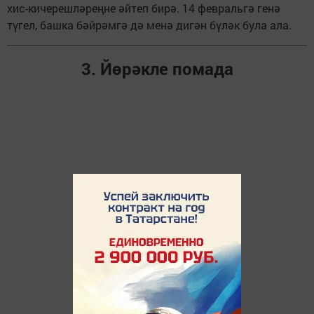
хис-кичерешләреңне әйтеп бирә. 14 февральгә генә
түгел, башка бәйрәмгә дә менә дигән бүләк була ала.
3. Йөрәкле помада