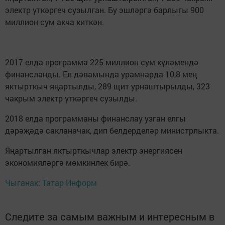
электр үткәргеч сузылган. Бу эшләргә барлыгы 900
миллион сум акча киткән.
2017 елда программа 225 миллион сум күләмендә
финансланды. Ел дәвамында урамнарда 10,8 мең
яктырткыч яңартылды, 289 щит урнаштырылды, 323
чакрым электр үткәргеч сузылды.
2018 елда программаны финанслау узган елгы
дәрәҗәдә сакланачак, дип белдерделәр министрлыкта.
Яңартылган яктырткычлар электр энергиясен
экономияләргә мөмкинлек бирә.
Чыганак: Татар Информ
Следите за самым важным и интересным в