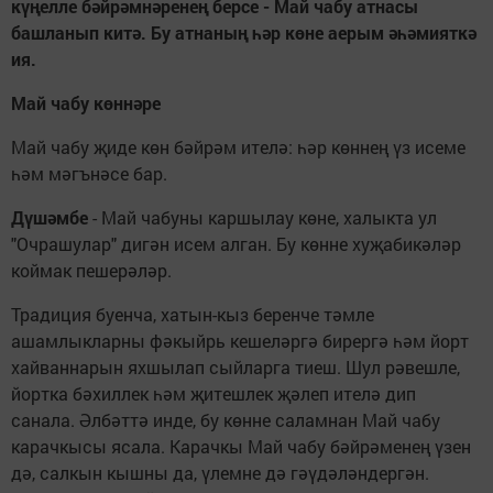
күңелле бәйрәмнәренең берсе - Май чабу атнасы
башланып китә. Бу атнаның һәр көне аерым әһәмияткә
ия.
Май чабу көннәре
Май чабу җиде көн бәйрәм ителә: һәр көннең үз исеме
һәм мәгънәсе бар.
Дүшәмбе
- Май чабуны каршылау көне, халыкта ул
"Очрашулар" дигән исем алган. Бу көнне хуҗабикәләр
коймак пешерәләр.
Традиция буенча, хатын-кыз беренче тәмле
ашамлыкларны фәкыйрь кешеләргә бирергә һәм йорт
хайваннарын яхшылап сыйларга тиеш. Шул рәвешле,
йортка бәхиллек һәм җитешлек җәлеп ителә дип
санала. Әлбәттә инде, бу көнне саламнан Май чабу
карачкысы ясала. Карачкы Май чабу бәйрәменең үзен
дә, салкын кышны да, үлемне дә гәүдәләндергән.