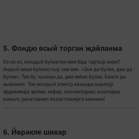
5. Фондю ясый торган җайланма
Ох-ох-ох, мондый бүләктән кем баш тартыр икән?
Андый кеше булмастыр, мөгаен. «Энә дә бүләк, дөя дә
бүләк». Тик бу, чыннан да, дөя кебек бүләк. Бәясе дә
кыйммәт. Тик мондый электр казанда шампур
ярдәмендә җиләк, зефир, пончикларны шокладка
манып, рәхәтләнеп ләззәтләнергә мөмкин!
6. Йөрәкле шикәр