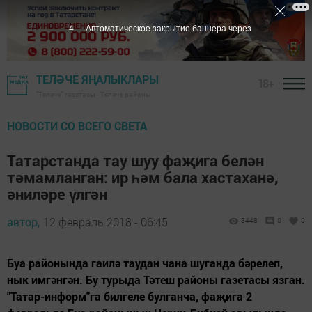
3
Автоматическое закрытие баннера через
ТЕЛӘЧЕ ЯҢАЛЫКЛАРЫ
18+
"Теләче" газетасы - Теләче районы
НОВОСТИ СО ВСЕГО СВЕТА
Татарстанда тау шуу фаҗига белән
тәмамланган: ир һәм бала хастаханә,
әниләре үлгән
автор,
12 февраль 2018 - 06:45
3448
0
0
Буа районында гаилә таудан чана шуганда бәрелеп,
нык имгәнгән. Бу турыда Тәтеш районы газетасы язган.
"Татар-информ"га билгеле булганча, фаҗига 2