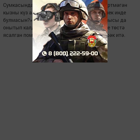
Сумкасында иннек, иреннәр өчен бәлзәм йөртмәгән
кызны күз алдына китереп булмый. «Ну, ничек инде
булмасын?», диярсең син! Ярар, була, тик анысы да
онытып калдырган очракта гына:) Ике төрле төстә
ясалган помада иреннәрне тагын да нәфисрәк итә.