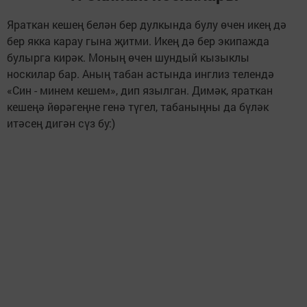
Яраткан кешең белән бер дулкында булу өчен икең дә
бер якка карау гына җитми. Икең дә бер экипажда
булырга кирәк. Моның өчен шундый кызыклы
носкилар бар. Аның табан астында инглиз телендә
«Син - минем кешем», дип язылган. Димәк, яраткан
кешеңә йөрәгеңне генә түгел, табаныңны да бүләк
итәсең дигән сүз бу:)