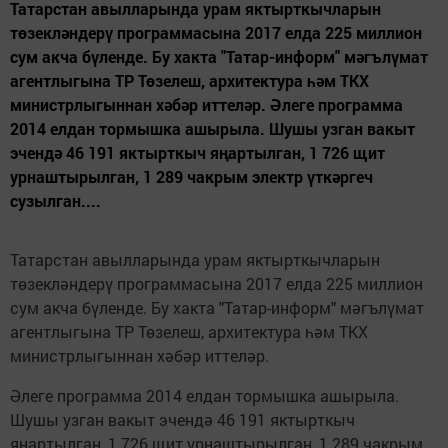
Татарстан авылларында урам яктырткычларын
төзекләндерү программасына 2017 елда 225 миллион
сум акча бүленде. Бу хакта "Татар-информ" мәгълүмат
агентлыгына ТР Төзелеш, архитектура һәм ТКХ
министрлыгыннан хәбәр иттеләр. Әлеге программа
2014 елдан тормышка ашырыла. Шушы узган вакыт
эчендә 46 191 яктырткыч яңартылган, 1 726 щит
урнаштырылган, 1 289 чакрым электр үткәргеч
сузылган....
Татарстан авылларында урам яктырткычларын
төзекләндерү программасына 2017 елда 225 миллион
сум акча бүленде. Бу хакта "Татар-информ" мәгълүмат
агентлыгына ТР Төзелеш, архитектура һәм ТКХ
министрлыгыннан хәбәр иттеләр.
Әлеге программа 2014 елдан тормышка ашырыла.
Шушы узган вакыт эчендә 46 191 яктырткыч
яңартылган, 1 726 щит урнаштырылган, 1 289 чакрым