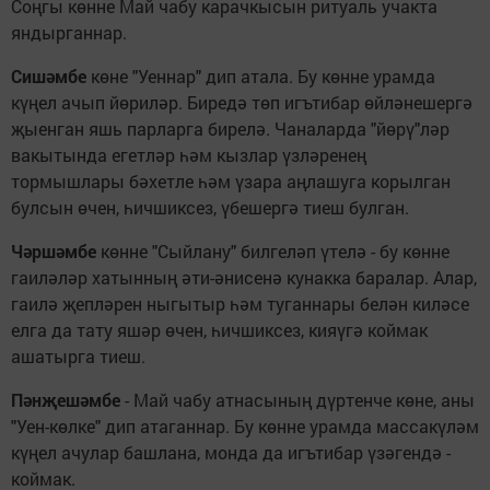
Соңгы көнне Май чабу карачкысын ритуаль учакта
яндырганнар.
Сишәмбе
көне "Уеннар" дип атала. Бу көнне урамда
күңел ачып йөриләр. Биредә төп игътибар өйләнешергә
җыенган яшь парларга бирелә. Чаналарда "йөрү"ләр
вакытында егетләр һәм кызлар үзләренең
тормышлары бәхетле һәм үзара аңлашуга корылган
булсын өчен, һичшиксез, үбешергә тиеш булган.
Чәршәмбе
көнне "Сыйлану" билгеләп үтелә - бу көнне
гаиләләр хатынның әти-әнисенә кунакка баралар. Алар,
гаилә җепләрен ныгытыр һәм туганнары белән киләсе
елга да тату яшәр өчен, һичшиксез, кияүгә коймак
ашатырга тиеш.
Пәнҗешәмбе
- Май чабу атнасының дүртенче көне, аны
"Уен-көлке" дип атаганнар. Бу көнне урамда массакүләм
күңел ачулар башлана, монда да игътибар үзәгендә -
коймак.