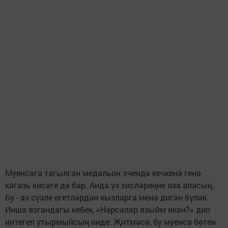
Муенсага тагылган медальон эчендә кечкенә генә
кәгазь кисәге дә бар. Анда үз хисләреңне яза аласың.
Бу - аз сүзле егетләрдән кызларга менә дигән бүләк.
Инша язгандагы кебек, «Нәрсәләр языйм икән?» дип
интегеп утырмыйсың инде. Җитмәсә, бу муенса бөтен