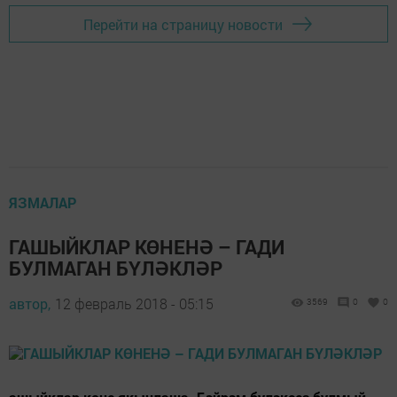
Перейти на страницу новости
ЯЗМАЛАР
ГАШЫЙКЛАР КӨНЕНӘ – ГАДИ
БУЛМАГАН БҮЛӘКЛӘР
автор,
12 февраль 2018 - 05:15
3569
0
0