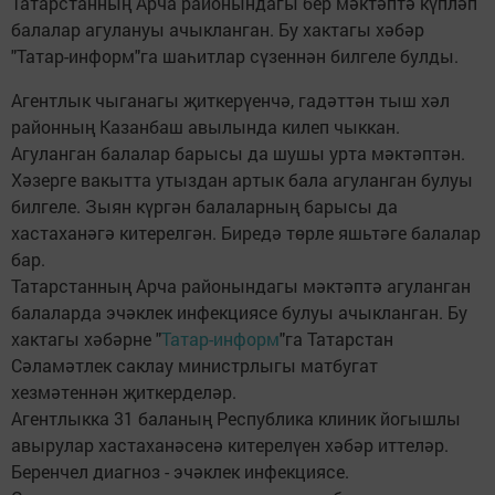
Татарстанның Арча районындагы бер мәктәптә күпләп
балалар агулануы ачыкланган. Бу хактагы хәбәр
"Татар-информ"га шаһитлар сүзеннән билгеле булды.
Агентлык чыганагы җиткерүенчә, гадәттән тыш хәл
районның Казанбаш авылында килеп чыккан.
Агуланган балалар барысы да шушы урта мәктәптән.
Хәзерге вакытта утыздан артык бала агуланган булуы
билгеле. Зыян күргән балаларның барысы да
хастаханәгә китерелгән. Биредә төрле яшьтәге балалар
бар.
Татарстанның Арча районындагы мәктәптә агуланган
балаларда эчәклек инфекциясе булуы ачыкланган. Бу
хактагы хәбәрне "
Татар-информ
"га Татарстан
Сәламәтлек саклау министрлыгы матбугат
хезмәтеннән җиткерделәр.
Агентлыкка 31 баланың Республика клиник йогышлы
авырулар хастаханәсенә китерелүен хәбәр иттеләр.
Беренчел диагноз - эчәклек инфекциясе.