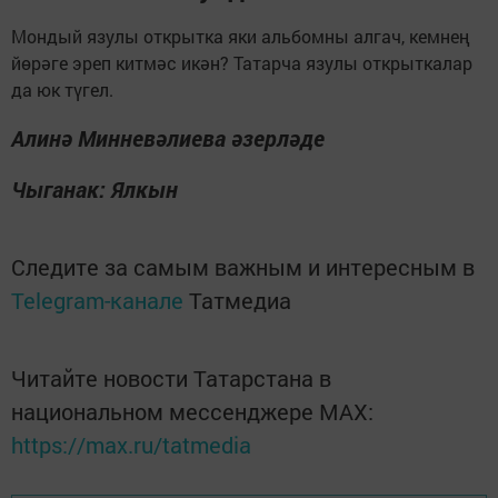
Мондый язулы открытка яки альбомны алгач, кемнең
йөрәге эреп китмәс икән? Татарча язулы открыткалар
да юк түгел.
Алинә Минневәлиева әзерләде
Чыганак: Ялкын
Следите за самым важным и интересным в
Telegram-канале
Татмедиа
Читайте новости Татарстана в
национальном мессенджере MАХ:
https://max.ru/tatmedia