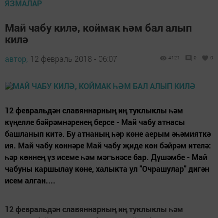
ЯЗМАЛАР
Май чабу килә, коймак һәм бал алып
килә
автор,
12 февраль 2018 - 06:07
4121
0
0
12 февральдән славяннарның иң туклыклы һәм
күңелле бәйрәмнәренең берсе - Май чабу атнасы
башланып китә. Бу атнаның һәр көне аерым әһәмияткә
ия. Май чабу көннәре Май чабу җиде көн бәйрәм ителә:
һәр көннең үз исеме һәм мәгънәсе бар. Дүшәмбе - Май
чабуны каршылау көне, халыкта ул "Очрашулар" дигән
исем алган....
12 февральдән славяннарның иң туклыклы һәм