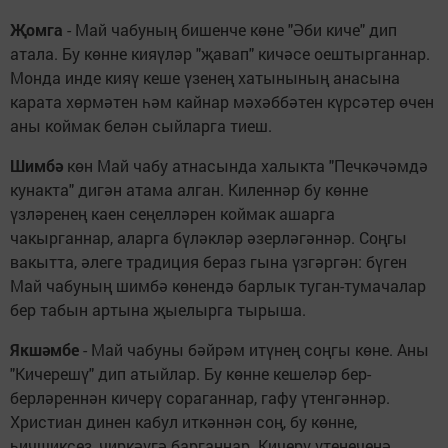
Җомга
- Май чабуның бишенче көне "Әби киче" дип
атала. Бу көнне кияүләр "җавап" кичәсе оештырганнар.
Монда инде кияү кеше үзенең хатынының анасына
карата хөрмәтен һәм кайнар мәхәббәтен күрсәтер өчен
аны коймак белән сыйларга тиеш.
Шимбә
көн Май чабу атнасында халыкта "Печкәчәмдә
кунакта" дигән атама алган. Киленнәр бу көнне
үзләренең каен сеңелләрен коймак ашарга
чакырганнар, аларга бүләкләр әзерләгәннәр. Соңгы
вакытта, әлеге традиция бераз гына үзгәргән: бүген
Май чабуның шимбә көнендә барлык туган-тумачалар
бер табын артына җыелырга тырыша.
Якшәмбе
- Май чабуны бәйрәм итүнең соңгы көне. Аны
"Кичерешү" дип атыйлар. Бу көнне кешеләр бер-
берләреннән кичерү сораганнар, гафу үтенгәннәр.
Христиан динен кабул иткәннән соң, бу көнне,
һичшиксез, чиркәүгә барганнар. Кичерү үтенеченә