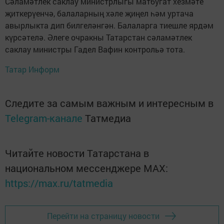
Сәламәтлек саклау министрлыгы матбугат хезмәте
җиткерүенчә, балаларның хәле җиңел һәм уртача
авырлыкта дип билгеләнгән. Балаларга тиешле ярдәм
күрсәтелә. Әлеге очракны Татарстан сәламәтлек
саклау министры Гадел Вафин контрольә тота.
Татар Информ
Следите за самым важным и интересным в
Telegram-канале
Татмедиа
Читайте новости Татарстана в
национальном мессенджере MАХ:
https://max.ru/tatmedia
Перейти на страницу новости