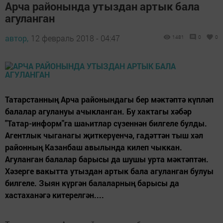
Арча районында утыздан артык бала
агуланган
автор,
12 февраль 2018 - 04:47
1481
0
0
Татарстанның Арча районындагы бер мәктәптә күпләп
балалар агулануы ачыкланган. Бу хактагы хәбәр
"Татар-информ"га шаһитлар сүзеннән билгеле булды.
Агентлык чыганагы җиткерүенчә, гадәттән тыш хәл
районның Казанбаш авылында килеп чыккан.
Агуланган балалар барысы да шушы урта мәктәптән.
Хәзерге вакытта утыздан артык бала агуланган булуы
билгеле. Зыян күргән балаларның барысы да
хастаханәгә китерелгән....