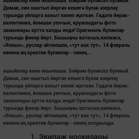
ашыйклар көне якынлаша. Бәйрәм бүләксез булмый.
Димәк, син ошатып йөргән кешегә бүләк әзерләү
турында уйларга вакыт килеп җиткән. Гадәти йөрәк-
валентинка, йомшак уенчык, кружкадагы фото
заманнары артта калды инде! Оригиналь бүләкләр
турында фикер йөрт. Башыңны ватасың килмәсә,
«Ялкын», руслар әйтмешли, «тут как тут». 14 февраль
көненә иң креатив бүләкләр - синең...
ашыйклар көне якынлаша. Бәйрәм бүләксез булмый.
Димәк, син ошатып йөргән кешегә бүләк әзерләү
турында уйларга вакыт килеп җиткән. Гадәти йөрәк-
валентинка, йомшак уенчык, кружкадагы фото
заманнары артта калды инде! Оригиналь бүләкләр
турында фикер йөрт. Башыңны ватасың килмәсә,
«Ялкын», руслар әйтмешли, «тут как тут». 14 февраль
көненә иң креатив бүләкләр - синең хозурыңда.
1. Экипаж носкилары