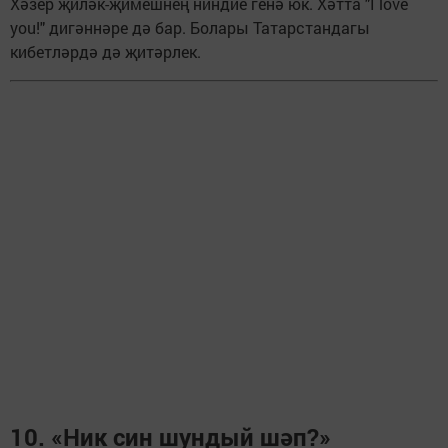
Хәзер җиләк-җимешнең ниндие генә юк. Хәтта "I love
you!" дигәннәре дә бар. Болары Татарстандагы
кибетләрдә дә җитәрлек.
10. «Ник син шундый шәп?»