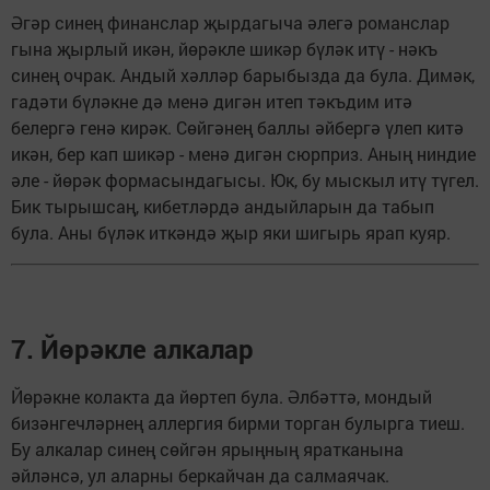
Әгәр синең финанслар җырдагыча әлегә романслар
гына җырлый икән, йөрәкле шикәр бүләк итү - нәкъ
синең очрак. Андый хәлләр барыбызда да була. Димәк,
гадәти бүләкне дә менә дигән итеп тәкъдим итә
белергә генә кирәк. Сөйгәнең баллы әйбергә үлеп китә
икән, бер кап шикәр - менә дигән сюрприз. Аның ниндие
әле - йөрәк формасындагысы. Юк, бу мыскыл итү түгел.
Бик тырышсаң, кибетләрдә андыйларын да табып
була. Аны бүләк иткәндә җыр яки шигырь ярап куяр.
7. Йөрәкле алкалар
Йөрәкне колакта да йөртеп була. Әлбәттә, мондый
бизәнгечләрнең аллергия бирми торган булырга тиеш.
Бу алкалар синең сөйгән ярыңның яратканына
әйләнсә, ул аларны беркайчан да салмаячак.