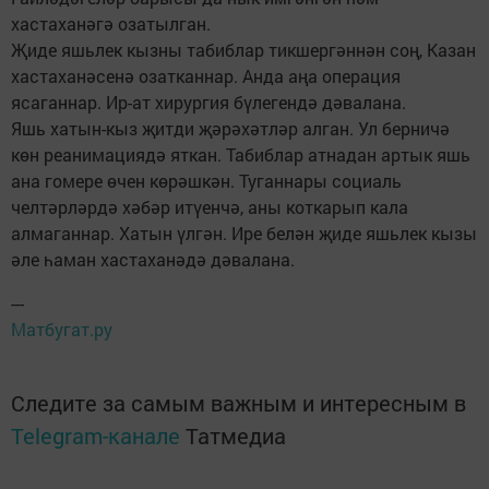
хастаханәгә озатылган.
Җиде яшьлек кызны табиблар тикшергәннән соң, Казан
хастаханәсенә озатканнар. Анда аңа операция
ясаганнар. Ир-ат хирургия бүлегендә дәвалана.
Яшь хатын-кыз җитди җәрәхәтләр алган. Ул берничә
көн реанимациядә яткан. Табиблар атнадан артык яшь
ана гомере өчен көрәшкән. Туганнары социаль
челтәрләрдә хәбәр итүенчә, аны коткарып кала
алмаганнар. Хатын үлгән. Ире белән җиде яшьлек кызы
әле һаман хастаханәдә дәвалана.
---
Матбугат.ру
Следите за самым важным и интересным в
Telegram-канале
Татмедиа