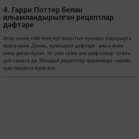
4. Гарри Поттер белән
илһамландырылган рецептлар
дәфтәре
Әгәр синең сөйгәнең күп вакытын кухняда уздырырга
ярата икән. Димәк, кулинария дәфтәре - аның өчен
менә дигән бүләк. Ул үзен «Мин әле шеф-повар түгел»,
дип санаса да. Мондый рецептлар ярдәмендә һәркем
шәп пешекче була ала.