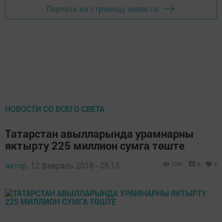
Перейти на страницу новости
НОВОСТИ СО ВСЕГО СВЕТА
Татарстан авылларында урамнарны
яктырту 225 миллион сумга төште
автор,
12 февраль 2018 - 05:13
2787
0
0