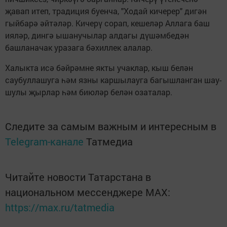
җавап итеп, традиция буенча, "Ходай кичерер" дигән
гыйбарә әйтәләр. Кичерү сорап, кешеләр Аллага баш
ияләр, дингә ышанучылар алдагы дүшәмбедән
башланачак уразага бәхиллек алалар.
Халыкта исә бәйрәмне якты учаклар, кыш белән
саубуллашуга һәм язны каршылауга багышланган шау-
шулы җырлар һәм биюләр белән озаталар.
Следите за самым важным и интересным в
Telegram-канале
Татмедиа
Читайте новости Татарстана в
национальном мессенджере MАХ:
https://max.ru/tatmedia