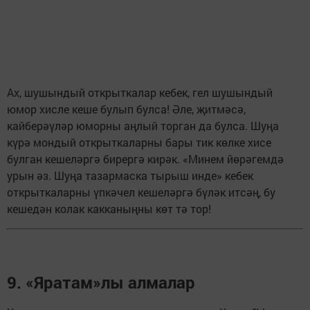
Ах, шушындый открыткалар кебек, гел шушындый
юмор хисле кеше булып булса! Әле, җитмәсә,
кайберәүләр юморны аңлый торган да булса. Шуңа
күрә мондый открыткаларны бары тик көлке хисе
булган кешеләргә бирергә кирәк. «Минем йөрәгемдә
урын әз. Шуңа тазармаска тырыш инде» кебек
открыткаларны үпкәчел кешеләргә бүләк итсәң, бу
кешедән колак какканыңны көт тә тор!
9. «Яратам»лы алмалар