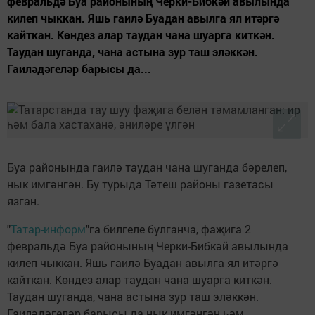
февральдә Буа районының Черки-Бибкәй авылында
килеп чыккан. Яшь гаилә Буадан авылга ял итәргә
кайткан. Көндез алар таудан чана шуарга киткән.
Таудан шуганда, чана астына зур таш эләккән.
Гаиләдәгеләр барысы да...
Буа районында гаилә таудан чана шуганда бәрелеп,
нык имгәнгән. Бу турыда Тәтеш районы газетасы
язган.
"
Татар-информ
"га билгеле булганча, фаҗига 2
февральдә Буа районының Черки-Бибкәй авылында
килеп чыккан. Яшь гаилә Буадан авылга ял итәргә
кайткан. Көндез алар таудан чана шуарга киткән.
Таудан шуганда, чана астына зур таш эләккән.
Гаиләдәгеләр барысы да нык имгәнгән һәм