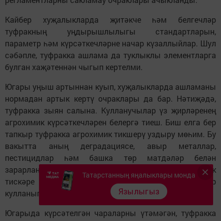
Кайбер хуҗалыкларда җитәкче һәм белгечләр
туфракның уңдырышлылыгы стандартларын,
параметр һәм күрсәткечләрне начар күзаллыйлар. Шул
сәбәпле, туфракка ашлама да туклыклы элементларга
булган хаҗәтеннән чыгып кертелми.
Югары уңыш артыннан куып, хуҗалыкларда ашламаны
нормадан артык кертү очраклары да бар. Нәтиҗәдә,
туфракка зыян салына. Кулланучылар үз җирләренең
агрохимик күрсәткечләрен белергә тиеш. Биш елга бер
тапкыр туфракка агрохимик тикшерү уздыру мөһим. Бу
вакытта аның деградациясе, авыр металлар,
пестицидлар һәм башка төр матдәләр белән
зарарлануые ачыклана. Тикшерү вакытында туфрак
Татарстанның яңалыклары монда
тискәре нәтиҗәләр күрсәтсә, агрохимик чаралар
Язылыгыз
кулланыгыз.
Югарыда күрсәтелгән чараларны үтәмәгән, туфракка