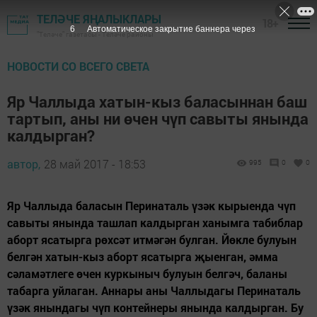
ТЕЛӘЧЕ ЯҢАЛЫКЛАРЫ
18+
4
Автоматическое закрытие баннера через
"Теләче" газетасы - Теләче районы
НОВОСТИ СО ВСЕГО СВЕТА
Яр Чаллыда хатын-кыз баласыннан баш
тартып, аны ни өчен чүп савыты янында
калдырган?
автор,
28 май 2017 - 18:53
995
0
0
Яр Чаллыда баласын Перинаталь үзәк кырыенда чүп
савыты янында ташлап калдырган ханымга табиблар
аборт ясатырга рөхсәт итмәгән булган. Йөкле булуын
белгән хатын-кыз аборт ясатырга җыенган, әмма
сәламәтлеге өчен куркыныч булуын белгәч, баланы
табарга уйлаган. Аннары аны Чаллыдагы Перинаталь
үзәк янындагы чүп контейнеры янында калдырган. Бу