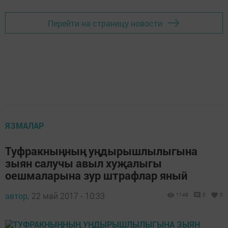
Перейти на страницу новости
ЯЗМАЛАР
Туфракныңның уңдырышлылыгына
зыян салучы авыл хуҗалыгы
оешмаларына зур штрафлар яный
автор,
22 май 2017 - 10:33
1149
0
0