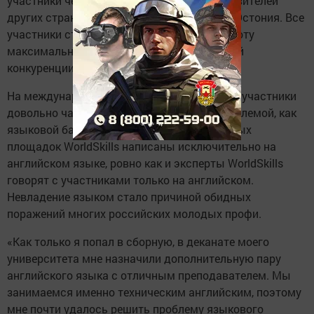
участники чемпионата - финны, из представителей
других стран кроме меня приехала только Эстония. Все
участники стараются выполнять свою работу
максимально качественно и быстро, особой
конкуренции на площадке не чувствуется».
На международных площадках российские участники
довольно часто сталкиваются с такой проблемой, как
языковой барьер. Все задания национальных
площадок WorldSkills написаны исключительно на
английском языке, ровно как и эксперты WorldSkills
говорят с участниками только на английском.
Невладение языком стало причиной обидных
поражений многих российских молодых профи.
«Как только я попал в сборную, в деканате моего
университета мне назначили дополнительную пару
английского языка с отличным преподавателем. Мы
занимаемся именно техническим английским, поэтому
мне почти удалось решить проблему языкового