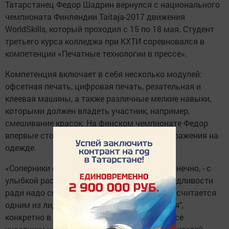
Татарстанец Федор Шадрин вернулся с национального
чемпионата Финляндии Taitaja-2017 движения
WorldSkills, который проходил с 15 по 18 мая. Студент
третьего курса колледжа при КХТИ соревновался в
компетенции «Печатные технологии в прессе».
Компетенция включает в себя несколько модулей:
офсетная печать, цифровая печать, резательная и
клеевая машины, а также различные мелкие навыки,
которыми должен владеть участник, например,
смешивание красок. На финском чемпионате Федор
впервые столкнулся с задачей печати изображения на
одежде.
«Соперники сильные, но не сильнее меня, конечно, - с
улыбкой рассказал Федор Шадрин. - Справедливости
ради надо сказать, что сборная Финляндии считается
одним из лидеров направления "Полиграфия",
конкретно в печатной сфере. Практически все