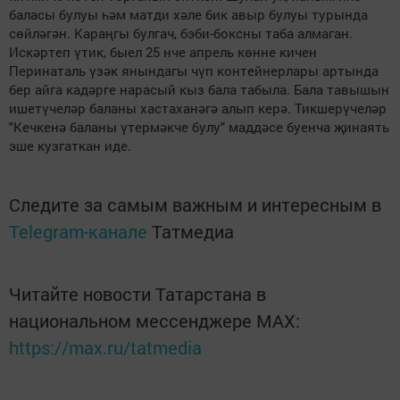
баласы булуы һәм матди хәле бик авыр булуы турында
сөйләгән. Караңгы булгач, бэби-боксны таба алмаган.
Искәртеп үтик, быел 25 нче апрель көнне кичен
Перинаталь үзәк янындагы чүп контейнерлары артында
бер айга кадәрге нарасый кыз бала табыла. Бала тавышын
ишетүчеләр баланы хастаханәгә алып керә. Тикшерүчеләр
"Кечкенә баланы үтермәкче булу" маддәсе буенча җинаять
эше кузгаткан иде.
Следите за самым важным и интересным в
Telegram-канале
Татмедиа
Читайте новости Татарстана в
национальном мессенджере MАХ:
https://max.ru/tatmedia