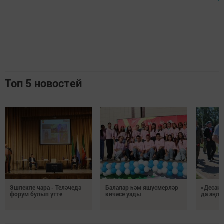
Топ 5 новостей
Эшлекле чара - Теләчедә
Балалар һәм яшүсмерләр
«Десан
форум булып үтте
кичәсе узды
да аңл