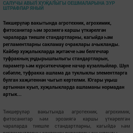
Тикшерүләр вакытында агротехник, агрохимик,
фитосанитар һәм эрозиягә каршы үткәрелгән
чараларда тиешле стандартларны, кагыйдә һәм
регламентларны сакламау очраклары ачыкланды.
Кайбер хуҗалыкларда җитәкче һәм белгечләр
туфракның уңдырышлылыгы стандартларын,
параметр һәм күрсәткечләрне начар күзаллыйлар. Шул
сәбәпле, туфракка ашлама да туклыклы элементларга
булган хаҗәтеннән чыгып кертелми. Югары уңыш
артыннан куып, хуҗалыкларда ашламаны нормадан
артык...
Тикшерүләр вакытында агротехник, агрохимик,
фитосанитар һәм эрозиягә каршы үткәрелгән
чараларда тиешле стандартларны, кагыйдә һәм
регламентларны сакламау очраклары ачыкланды.