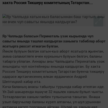
хакта Россия Тикшерү комитетының Татарстан...
Яр Чаллыда баласын Перинаталь үзәк кырыенда чүп
савыты янында ташлап калдырган ханымга табиблар аборт
ясатырга рөхсәт итмәгән булган.
Йөкле булуын белгән хатын-кыз аборт ясатырга җыенган,
әмма сәламәтлеге өчен куркыныч булуын белгәч, баланы
табарга уйлаган. Аннары аны Чаллыдагы Перинаталь үзәк
янындагы чүп контейнеры янында калдырган. Бу хакта
Россия Тикшерү комитетының Татарстан буенча тикшерү
идарәсе җитәкчесенең өлкән ярдәмчесе Андрей
Шептицкий хәбәр итә.
Кичә баланың анасы табылуы турында хәбәр ителгән иде.
Ул Зәй шәһәрендә яшәүче 32 яшьлек ханым булып чыкты.
Тоткарланган ханым гаебен тулысынча таныган. Янәшә
узып баручылар баланы күреп алганчы, ул шул урыннан
китмичә көтеп торганын әйткән. Шулай ук, ханым ике