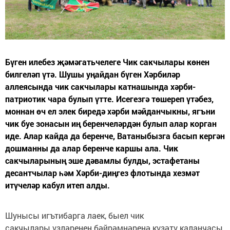
Бүген илебез җәмәгатьчелеге Чик сакчылары көнен
билгеләп үтә. Шушы уңайдан бүген Хәрбиләр
аллеясында чик сакчылары катнашында хәрби-
патриотик чара булып үтте. Исегезгә төшереп үтәбез,
моннан өч ел элек биредә хәрби мәйданчыкны, ягъни
чик буе зонасын иң беренчеләрдән булып алар корган
иде. Алар кайда да беренче, Ватаныбызга басып кергән
дошманны да алар беренче каршы ала. Чик
сакчыларының эше дәвамлы булды, эстафетаны
десантчылар һәм Хәрби-диңгез флотында хезмәт
итүчеләр кабул итеп алды.
Шунысы игътибарга лаек, быел чик
сакчылары үзләренең бәйрәмнәренә күзәтү каланчасы