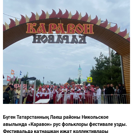
Бүген Татарстанның Лаеш районы Никольское
авылында «Каравон» рус фольклоры фестивале узды.
Фестивальдә катнашкан иҗат коллективлары