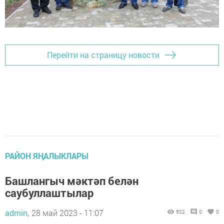
Перейти на страницу новости
РАЙОН ЯҢАЛЫКЛАРЫ
Башлангыч мәктәп белән
саубуллаштылар
admin,
28 май 2023 - 11:07
502
0
0