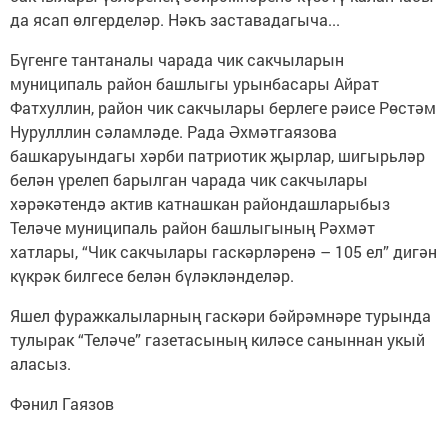
да ясап өлгерделәр. Нәкъ заставадагыча...
Бүгенге тантаналы чарада чик сакчыларын
муниципаль район башлыгы урынбасары Айрат
Фатхуллин, район чик сакчылары берлеге рәисе Рөстәм
Нурулллин сәламләде. Рада Әхмәтгаязова
башкаруындагы хәрби патриотик җырлар, шигырьләр
белән үрелеп барылган чарада чик сакчылары
хәрәкәтендә актив катнашкан райондашларыбыз
Теләче муниципаль район башлыгының Рәхмәт
хатлары, “Чик сакчылары гаскәрләренә – 105 ел” дигән
күкрәк билгесе белән бүләкләнделәр.
Яшел фуражкалыларның гаскәри бәйрәмнәре турында
тулырак “Теләче” газетасының киләсе саныннан укый
аласыз.
Фәнил Гаязов