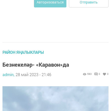
Отправить
Авторизоваться
РАЙОН ЯҢАЛЫКЛАРЫ
Безнекеләр- «Каравон»да
admin,
28 май 2023 - 21:46
583
0
0