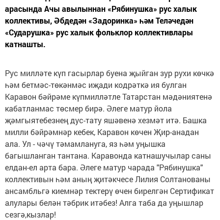
арасында Ачы авылыннан «Рябинушка» рус халык
коллективы, Әбдедән «Задоринка» һәм Теләчедән
«Сударушка» рус халык фольклор коллективлары
катнашты.
Рус милләте күп гасырлар буена җыйган зур рухи көчкә
һәм бетмәс-төкәнмәс иҗади кодрәткә ия булган
Каравон бәйрәме күпмилләтле Татарстан мәдәниятенә
кабатланмас төсмер бирә. Әлеге матур йола
җәмгыятебезнең дус-тату яшәвенә хезмәт итә. Башка
милли бәйрәмнәр кебек, Каравон көчен Җир-анадан
ала. Ул - чәчү тәмамлануга, яз һәм уңышка
багышланган тантана. Каравонда катнашучылар саны
елдан-ел арта бара. Әлеге матур чарада "Рябинушка"
коллективын һәм аның җитәкчесе Лилия Солтанованы
ансамбльгә киемнәр тектерү өчен бирелгән Сертификат
алулары белән тәбрик итәбез! Алга таба да уңышлар
сезгә,кызлар!