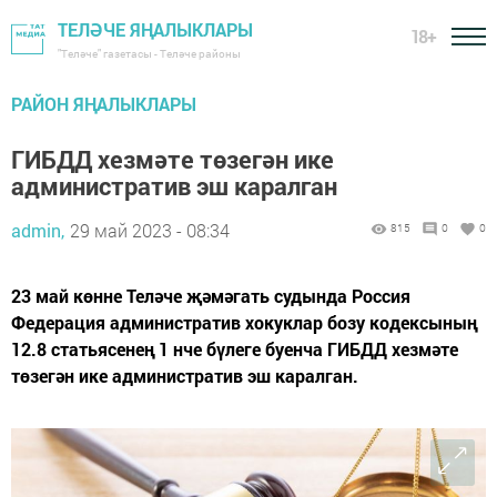
ТЕЛӘЧЕ ЯҢАЛЫКЛАРЫ
18+
"Теләче" газетасы - Теләче районы
РАЙОН ЯҢАЛЫКЛАРЫ
ГИБДД хезмәте төзегән ике
административ эш каралган
admin,
29 май 2023 - 08:34
815
0
0
23 май көнне Теләче җәмәгать судында Россия
Федерация административ хокуклар бозу кодексының
12.8 статьясенең 1 нче бүлеге буенча ГИБДД хезмәте
төзегән ике административ эш каралган.