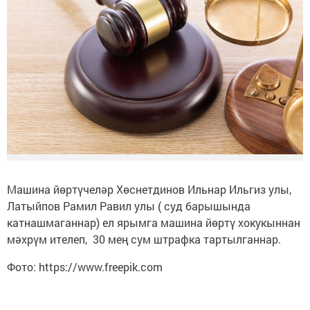
Машина йөртүчеләр Хөснетдинов Ильнар Ильгиз улы,
Латыйпов Рамил Равил улы ( суд барышында
катнашмаганнар) ел ярымга машина йөртү хокукыннан
мәхрүм ителеп, 30 мең сум штрафка тартылганнар.
Фото: https://www.freepik.com