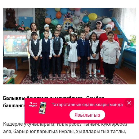
Балыклы башлангыч мәктәбендә «Сау бул,
Татарстанның яңалыклары монда
башлангычым - гүзәл мизгелем! » бәйрәме уздырылды.
Язылыгыз
Кадерле укучыларым! Илләребез тыныч, күкләребез
аяз, барыр юлларыгыз нурлы, хыялларыгыз татлы,
башлангыч мәктәптә алган белемнәрегез киләчәктә дә