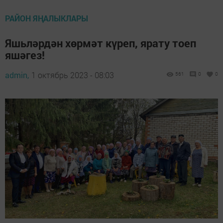
РАЙОН ЯҢАЛЫКЛАРЫ
Яшьләрдән хөрмәт күреп, ярату тоеп
яшәгез!
admin,
1 октябрь 2023 - 08:03
561
0
0