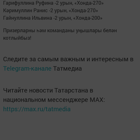
Гарифуллина Руфина -2 урын, «Хонда-270»
Кәримуллин Ранис -2 урын, «Хонда-270»
Гайнуллина Ильвина -2 урын, «Хонда-200»
Призерларны һәм команданы уңышлары белән
котлыйбыз!
Следите за самым важным и интересным в
Telegram-канале
Татмедиа
Читайте новости Татарстана в
национальном мессенджере MАХ:
https://max.ru/tatmedia