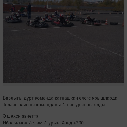
Барлыгы дүрт команда катнашкан әлеге ярышларда
Теләче районы командасы 2 нче урынны алды.
Ә шәхси зачетта:
Ибраһимов Ислам -1 урын, Хонда-200