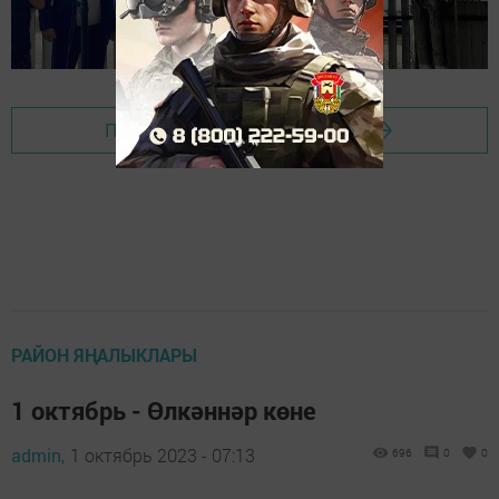
Перейти на страницу новости
РАЙОН ЯҢАЛЫКЛАРЫ
1 октябрь - Өлкәннәр көне
admin,
1 октябрь 2023 - 07:13
696
0
0