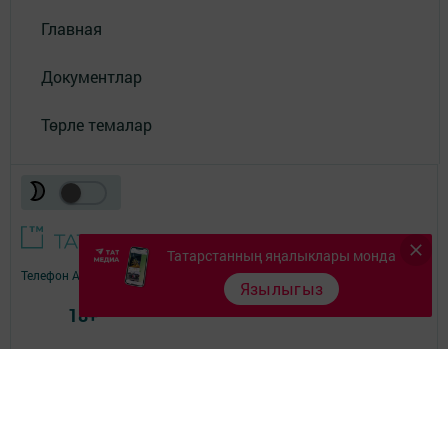
Главная
Документлар
Төрле темалар
Татарстанның яңалыклары монда
Телефон АО «ТАТМЕДИА»:
(843) 222 09 84
Язылыгыз
18+
© 2011 - 2026. Теләче (Тюлячи). Все права защищены.
© ТАТМЕДИА. Все материалы, размещенные на сайте, защищены
законом.
Перепечатка, воспроизведение и распространение в любом объеме
информации,