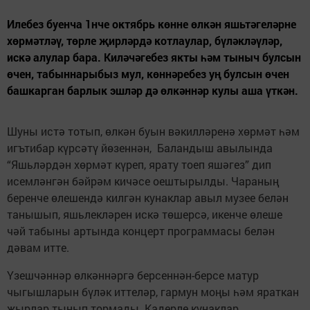
Илебез буенча 1нче октябрь көнне өлкән яшьтәгеләрне
хөрмәтләү, төрле җирләрдә котлаулар, бүләкләүләр,
искә алулар бара. Киләчәгебез якты һәм тыныч булсын
өчен, табыннарыбыз мул, көннәребез уң булсын өчен
башкарган барлык эшләр дә өлкәннәр кулы аша үткән.
Шуны истә тотып, өлкән буын вәкилләренә хөрмәт һәм
игътибар күрсәтү йөзеннән, Баландыш авылында
“Яшьләрдән хөрмәт күреп, ярату тоеп яшәгез” дип
исемләнгән бәйрәм кичәсе оештырылды. Чараның
беренче өлешендә килгән кунаклар авыл музее белән
танышып, яшьлекләрен искә төшерсә, икенче өлеше
чәй табыны артында концерт программасы белән
дәвам итте.
Үзешчәннәр өлкәннәргә берсеннән-берсе матур
чыгышларын бүләк иттеләр, гармун моңы һәм яраткан
җырлар тынып тормады. Кадерле кунаклар