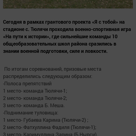
Сегодня в рамках грантового проекта «Я с тобой» на
стадионе с. Тюлячи проходила военно-спортивная игра
«На пути к истории», где сильнейшие команды 10
общеобразовательных школ района сразились в
знании военной подготовки, силе и ловкости.
По итогам соревнований, призовые места
распределились следующим образом:
-Полоса препятствий
1 место- команда Тюлячи-1;
2 место- команда Тюлячи-2;
3 место- команда Б. Меша.
-Поднимание туловища:
1 место- Губаева Карима (Тюлячи-2) ;
2 место- Фатхуллина Фадиля (Тюлячи-1);
3 место- Каримуллина Зарина (Б.Нырси).