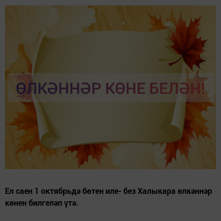
Ел саен 1 октябрьдә бөтен иле- без Халыкара өлкәннәр
көнен билгеләп үтә.