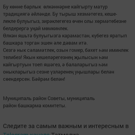
Бу көнне барлык өлкәннәрне кайгырту матур
традициягә әйләнде. Бу тырыш хезмәтегез, кеше-
лекле булуыгыз, зирәклегегез өчен олы хөрмәтебезне
белдерергә уңай мөмкинлек.
Өлкән яшьтә булуыгызга карамастан, күбегез яратып
башкара торган эшен әле дәвам итә.
Сезгә нык сәламәтлек, озын гомер, бәхет һәм иминлек
телибез! Якын кешеләрегезнең җылысын һәм
кайгыртуын тоеп яшәгез, ә балаларыгыз һәм
оныкларыгыз сезне үзләренең уңышлары белән
сөендерсен. Бәйрәм белән!
Муниципаль район Советы, муниципаль
район башкарма комитеты.
Следите за самым важным и интересным в
Telegram-канале
Татмедиа