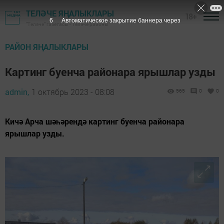
ТЕЛӘЧЕ ЯҢАЛЫКЛАРЫ
18+
4
Автоматическое закрытие баннера через
"Теләче" газетасы - Теләче районы
РАЙОН ЯҢАЛЫКЛАРЫ
Картинг буенча районара ярышлар узды
admin,
1 октябрь 2023 - 08:08
565
0
0
Кичә Арча шәһәрендә картинг буенча районара
ярышлар узды.