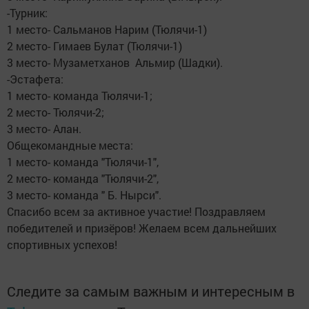
-Турник:
1 место- Сальманов Нарим (Тюлячи-1)
2 место- Гимаев Булат (Тюлячи-1)
3 место- Музаметханов Альмир (Шадки).
-Эстафета:
1 место- команда Тюлячи-1;
2 место- Тюлячи-2;
3 место- Алан.
Общекомандные места:
1 место- команда "Тюлячи-1",
2 место- команда "Тюлячи-2",
3 место- команда " Б. Нырси".
Спасибо всем за активное участие! Поздравляем
победителей и призёров! Желаем всем дальнейших
спортивных успехов!
Следите за самым важным и интересным в