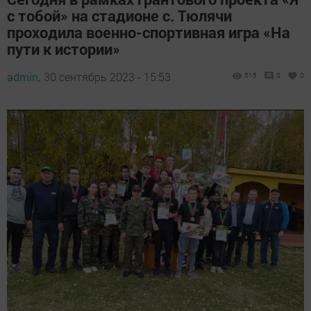
с тобой» на стадионе с. Тюлячи
проходила военно-спортивная игра «На
пути к истории»
admin,
30 сентябрь 2023 - 15:53
515
0
0