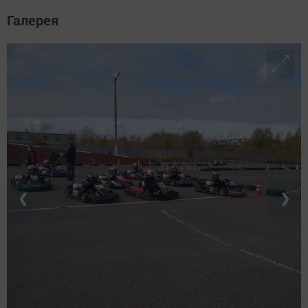
Галерея
❮
❯