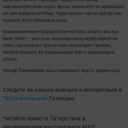
яшьлекләрен искә алып, җылы мөнәсәбәттә аралашып,
ял һәм бәйрәм иттеләр. Чара оешкан төстә, матур һәм
күңелле, истә калырлык узды.
Өлкәннәребезне бәйрәм белән котлап, аларга аяз күк
йөзе, бәхет – шатлык, якыннарының кадер-хөрмәтен
тоеп, сау-сәламәт булып озак яшәүләрен телибез.
Киләсе елларга да бәйрәмнәрне бергә каршыларга
язсын.
Илсаф Тимербайев, авыл мәдәният йорты директоры.
Следите за самым важным и интересным в
Telegram-канале
Татмедиа
Читайте новости Татарстана в
национальном мессенджере MАХ: