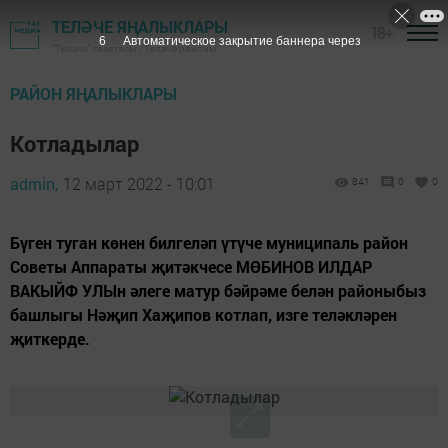
ТЕЛӘЧЕ ЯҢАЛЫКЛАРЫ
18+
5
Автоматическое закрытие баннера через
"Теләче" газетасы - Теләче районы
РАЙОН ЯҢАЛЫКЛАРЫ
Котладылар
admin,
12 март 2022 - 10:01
841
0
0
Бүген туган көнен билгеләп үтүче муниципаль район
Советы Аппараты җитәкчесе МӨБИНОВ ИЛДАР
ВАКЫЙФ УЛЫн әлеге матур бәйрәме белән районыбыз
башлыгы Нәҗип Хаҗипов котлап, изге теләкләрен
җиткерде.