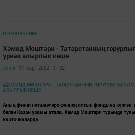
В РЕСПУБЛИКЕ
Хәмид Мөштәри - Татарстанның горурлы
үрнәк алырлык кеше
admin,
11 март 2022 - 17:32
Аның фәнни нәтиҗәләре фәннең алтын фондына кергән, 
белән Казан урамы атала. Хәмид Мөштәри турында тулы
карточкаларда.