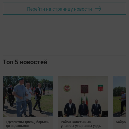
Перейти на страницу новости
Топ 5 новостей
«Десантчы дисәң, барысы
Район Советының
Бәйрәм
да аңлашыла»
унынчы утырышы узды