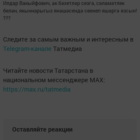
Илдар Вакыйфович, ак бәхетләр сезгә, сәламәтлек
белән, якыннарыгыз янәшәсендә сөенеп яшәргә язсын!
???
Следите за самым важным и интересным в
Telegram-канале
Татмедиа
Читайте новости Татарстана в
национальном мессенджере MАХ:
https://max.ru/tatmedia
Оставляйте реакции