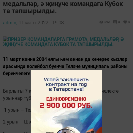
медальләр, ә җиңүче командага Кубок
та тапшырылды.
admin,
11 март 2022 - 19:08
892
0
0
11 март көнне 2004 елгы һәм аннан да кечерәк кызлар
арасында волейбол буенча Теләче муниципаль районы
беренчелеге узды.
Барлыгы 7 команда катнашкан әлеге беренчелектә
урыннар түбәндәгечә билгеләнде:
1 урын – Теләче 1
2 урын – Шәтке 1