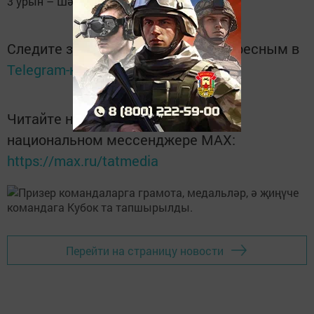
3 урын – Шәтке 2 командалары.
Следите за самым важным и интересным в
Telegram-канале
Татмедиа
Читайте новости Татарстана в
национальном мессенджере MАХ:
https://max.ru/tatmedia
Перейти на страницу новости