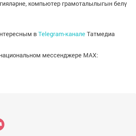
огияләрне, компьютер грамоталылыгын белү
интересным в
Telegram-канале
Татмедиа
в национальном мессенджере MАХ: