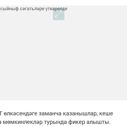
Т өлкәсендәге заманча казанышлар, кеше
а мөмкинлекләр турында фикер алышты.