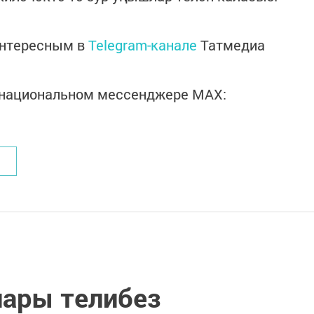
интересным в
Telegram-канале
Татмедиа
в национальном мессенджере MАХ:
ары телибез