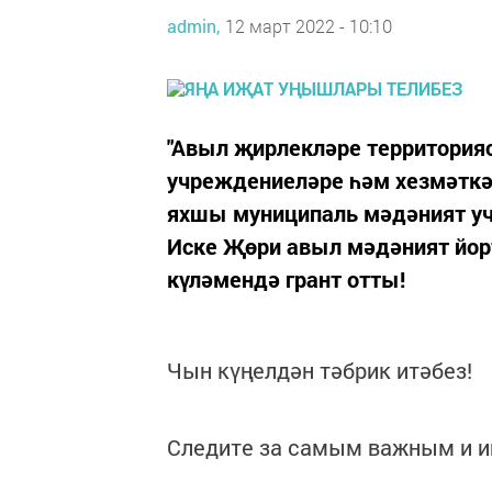
admin,
12 март 2022 - 10:10
"Авыл җирлекләре территория
учреждениеләре һәм хезмәткә
яхшы муниципаль мәдәният у
Иске Җөри авыл мәдәният йор
күләмендә грант отты!
Чын күңелдән тәбрик итәбез!
Следите за самым важным и 