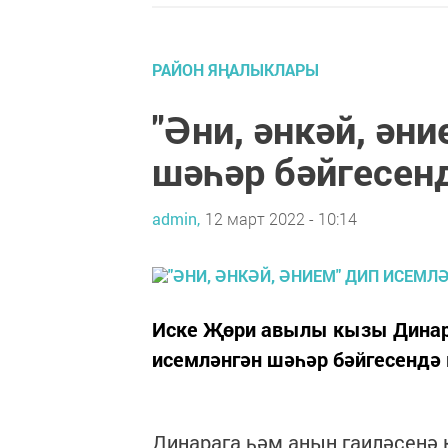
РАЙОН ЯҢАЛЫКЛАРЫ
"Әни, әнкәй, ән
шәһәр бәйгесен
admin,
12 март 2022 - 10:14
Иске Җөри авылы кызы Динара
исемләнгән шәһәр бәйгесендә
Динарага һәм аның гаиләсенә 