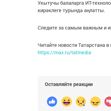
Укытучы балаларга ИТ-технол
кирәклеге турында аңлатты.
Следите за самым важным и 
Читайте новости Татарстана 
https://max.ru/tatmedia
Оставляйте реакции