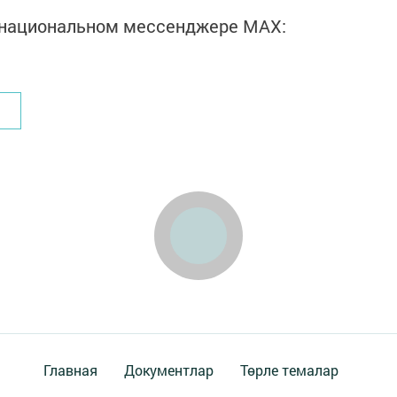
в национальном мессенджере MАХ:
Главная
Документлар
Төрле темалар