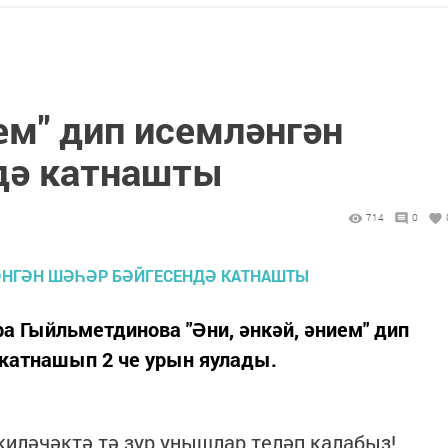
ием" дип исемләнгән
дә катнашты
714
0
 Гыйльметдинова "Әни, әнкәй, әнием" дип
 катнашып 2 че урын яулады.
киләчәктә тә зур уңышлар теләп калабыз!