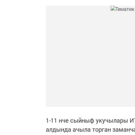
1-11 нче сыйныф укучылары И
алдында ачыла торган заманч