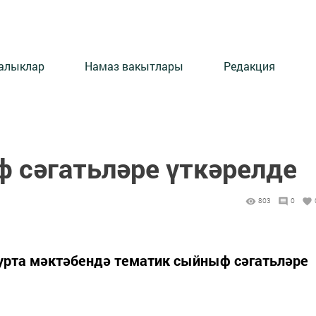
алыклар
Намаз вакытлары
Редакция
 сәгатьләре үткәрелде
803
0
урта мәктәбендә тематик сыйныф сәгатьләре