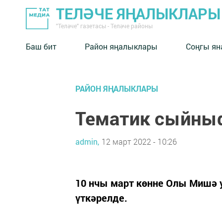
ТЕЛӘЧЕ ЯҢАЛЫКЛАРЫ
"Теләче" газетасы - Теләче районы
Баш бит
Район яңалыклары
Соңгы ян
РАЙОН ЯҢАЛЫКЛАРЫ
Тематик сыйныф
admin,
12 март 2022 - 10:26
10 нчы март көнне Олы Мишә 
үткәрелде.