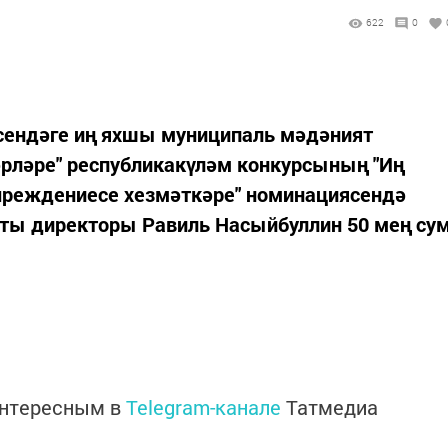
622
0
сендәге иң яхшы муниципаль мәдәният
рләре" республикакүләм конкурсының "Иң
чреждениесе хезмәткәре" номинациясендә
ты директоры Равиль Насыйбуллин 50 мең су
интересным в
Telegram-канале
Татмедиа