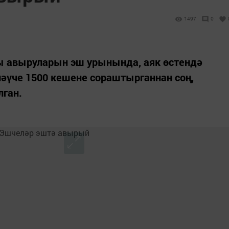
1497
0
ы авыруларын эш урынында, аяк өстендә
әүче 1500 кешене сораштырганнан соң,
лган.