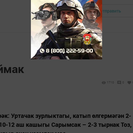
Отправить
Авторизоваться
ймак
1710
0
рәк: Уртачак зурлыктагы, катып өлгермәгән 2-
10-12 аш кашыгы Сарымсак – 2-3 тырнак Тоз,