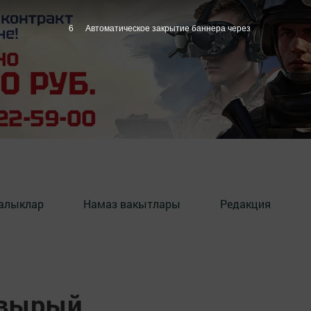
5
Автоматическое закрытие баннера через
алыклар
Намаз вакытлары
Редакция
авырый