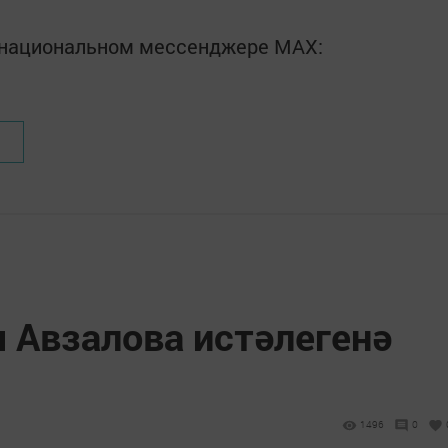
в национальном мессенджере MАХ:
 Авзалова истәлегенә
1496
0