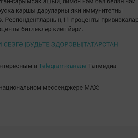
ган-сарымсак ашый, лимон һәм бал белән чәй
ируска каршы даруларны яки иммунитетны
ә. Респондентларның 11 проценты прививкала
оценты битлекләр киеп йөри.
 СЕЗГӘ |БУДЬТЕ ЗДОРОВЫ|ТАТАРСТАН
интересным в
Telegram-канале
Татмедиа
в национальном мессенджере MАХ: