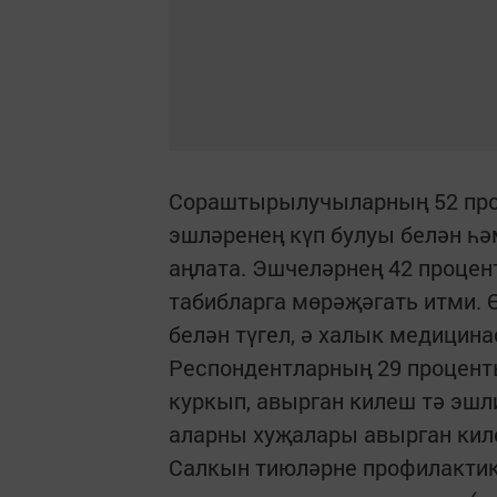
Сораштырылучыларның 52 про
эшләренең күп булуы белән һ
аңлата. Эшчеләрнең 42 процен
табибларга мөрәҗәгать итми.
белән түгел, ә халык медицин
Респондентларның 29 процент
куркып, авырган килеш тә эш
аларны хуҗалары авырган кил
Салкын тиюләрне профилакти