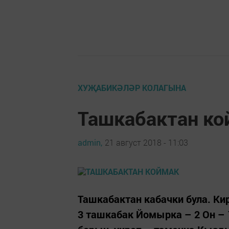
ХУҖАБИКӘЛӘР КОЛАГЫНА
Ташкабактан ко
admin,
21 август 2018 - 11:03
Ташкабактан кабачки була. Ки
3 ташкабак Йомырка – 2 Он – 