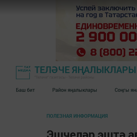
ТЕЛӘЧЕ ЯҢАЛЫКЛАРЫ
"Теләче" газетасы - Теләче районы
Баш бит
Район яңалыклары
Соңгы ян
ПОЛЕЗНАЯ ИНФОРМАЦИЯ
Эшчеләр эштә 