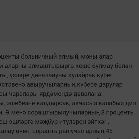
центы больничный алмый, моны алар
әм аларны алмаштырырга кеше булмау белән
ты, үзләре дәвалануны кулайрак күреп,
 Өстәвенә авыручыларның күбесе дарулар
асы чаралары ярдәмендә дәвалана.
ы, эшебезне калдырсак, акчасыз калабыз дип
ли. Ә менә сораштырылучыларның 8 проценты
еш эшләргә мәҗбүр итүләрен әйткән.
калау өчен, сораштырылучыларның 45