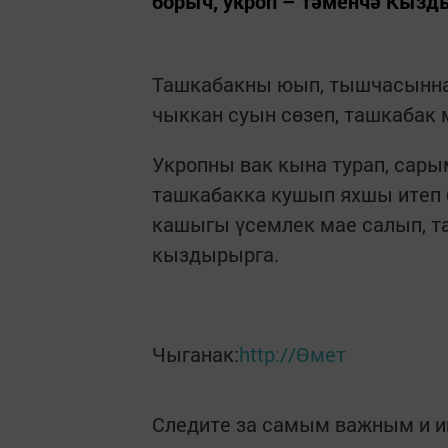
борыч, укроп – тәменчә Кызд
Ташкабакны юып, тышчасыннан
чыккан суын сөзеп, ташкабак 
Укропны вак кына турап, сары
ташкабакка кушып яхшы итеп 
кашыгы үсемлек мае салып, 
кыздырырга.
Чыганак:
http://Өмет
Следите за самым важным и 