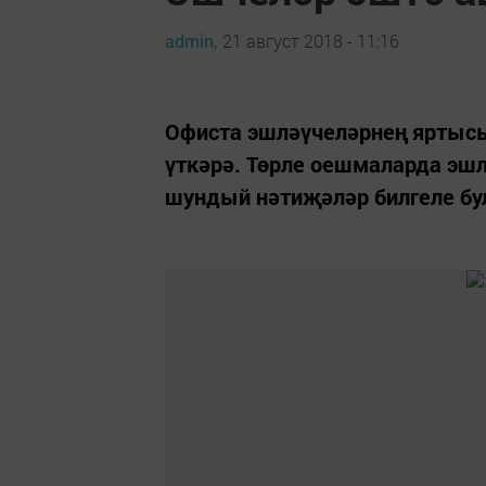
admin,
21 август 2018 - 11:16
Офиста эшләүчеләрнең яртыс
үткәрә. Төрле оешмаларда эшл
шундый нәтиҗәләр билгеле бу