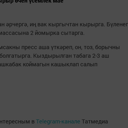
ырыр өчен үсемлек мае
 әрчергә, иң вак кыргычтан кырырга. Бүлене
массасына 2 йомырка сытарга.
мсакны пресс аша үткәреп, он, тоз, борычны
болгатырга. Кыздырылган табага 2-3 аш
ташкабак коймагын кашыклап салып
интересным в
Telegram-канале
Татмедиа