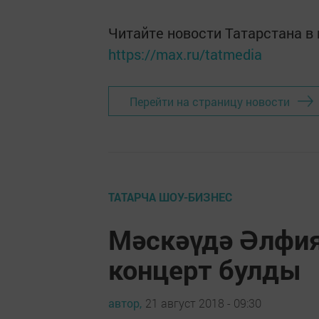
Читайте новости Татарстана 
https://max.ru/tatmedia
Перейти на страницу новости
ТАТАРЧА ШОУ-БИЗНЕС
Мәскәүдә Әлфия
концерт булды
автор,
21 август 2018 - 09:30