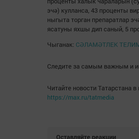
проценты халык чараларын (су
эчә) кулланса, 43 проценты в
ныгыта торган препаратлар эч
ясатуны яхшы дип саный, 5 пр
Чыганак:
СӘЛАМӘТЛЕК ТЕЛИМ
Следите за самым важным и 
Читайте новости Татарстана 
https://max.ru/tatmedia
Оставляйте реакции