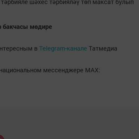
, тәрбияле шәхес тәрбияләү төп максат булып
р бакчасы мөдире
интересным в
Telegram-канале
Татмедиа
в национальном мессенджере MАХ: