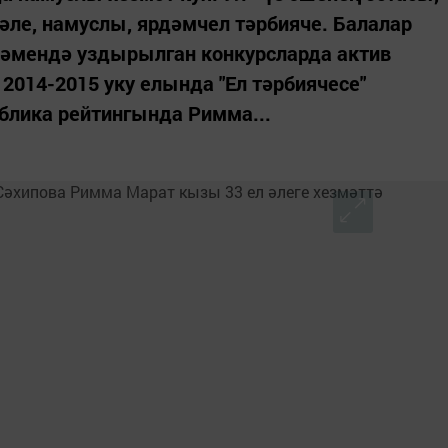
әле, намуслы, ярдәмчел тәрбияче. Балалар
ләмендә уздырылган конкурсларда актив
2014-2015 уку елында "Ел тәрбиячесе"
блика рейтингында Римма...