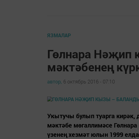
ЯЗМАЛАР
Гөлнара Нәҗип
мәктәбенең күр
автор,
6 октябрь 2016 - 07:10
Укытучы булып туарга кирәк, 
мәктәбе мөгаллимәсе Гөлнара
үзенең хезмәт юлын 1999 елда