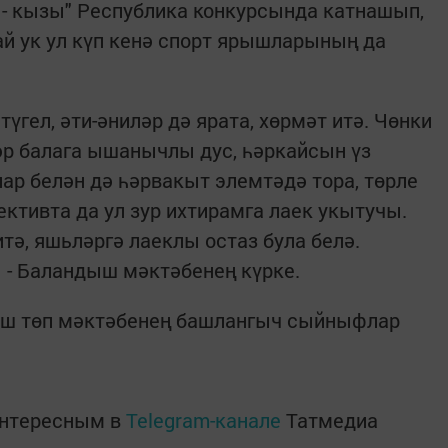
н - кызы" Республика конкурсында катнашып,
ай ук ул күп кенә спорт ярышларының да
гел, әти-әниләр дә ярата, хөрмәт итә. Чөнки
әр балага ышанычлы дус, һәркайсын үз
ар белән дә һәрвакыт элемтәдә тора, төрле
ективта да ул зур ихтирамга лаек укытучы.
тә, яшьләргә лаеклы остаз була белә.
 - Баландыш мәктәбенең күрке.
ш төп мәктәбенең башлангыч сыйныфлар
интересным в
Telegram-канале
Татмедиа