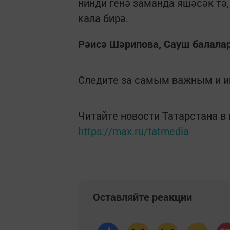
нинди генә заманда яшәсәк тә
кала бирә.
Рәисә Шәрипова,
Сауш балала
Следите за самым важным и 
Читайте новости Татарстана 
https://max.ru/tatmedia
Оставляйте реакции