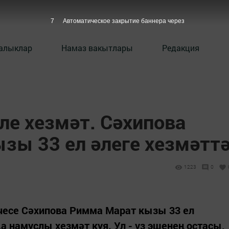
6
Автоматическое закрытие баннера через
алыклар
Намаз вакытлары
Редакция
ле хезмәт. Сәхипова
зы 33 ел әлеге хезмәтт
1223
0
чесе Сәхипова Римма Марат кызы 33 ел
а намуслы хезмәт куя. Ул - үз эшенең остасы,