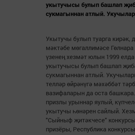
укытучысы булып башлап җибәр
сукмагыннан атлый. Укучыларг
Укытучы булып туарга кирәк, 
мәктәбе мөгаллимәсе Гөлнара 
үзенең хезмәт юлын 1999 елда
укытучысы булып башлап җибәр
сукмагыннан атлый. Укучыларг
телләр өйрәнүгә мәхәббәт тәр
вазифаларын да оста башкара
призлы урыннар яулый, күпчел
укытучы һөнәрен сайлый. Хезмә
"Сыйныф җитәкчесе" конкурсы
призёры, Республика конкурс