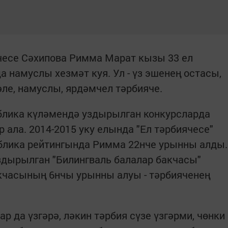
чесе Сәхипова Римма Марат кызы 33 ел
 намуслы хезмәт куя. Ул - үз эшенең остасы,
әле, намуслы, ярдәмчел тәрбияче.
ублика күләмендә уздырылган конкурсларда
 ала. 2014-2015 уку елында "Ел тәрбиячесе"
блика рейтингында Римма 22нче урынны алды.
здырылган "Билингваль балалар бакчасы"
кчасының 6нчы урынны алуы - тәрбияченең
р да үзгәрә, ләкин тәрбия сүзе үзгәрми, чөнки