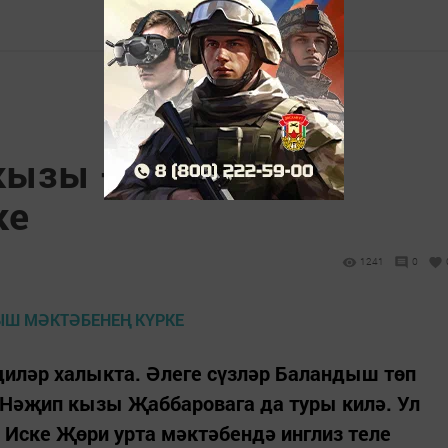
 кызы – Баландыш
ке
1241
0
диләр халыкта. Әлеге сүзләр Баландыш төп
 Нәҗип кызы Җаббаровага да туры килә. Ул
 Иске Җөри урта мәктәбендә инглиз теле