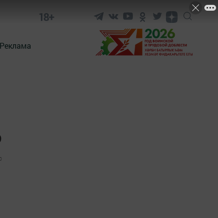
18+
Реклама
ә
0