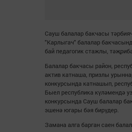
Сауш балалар бакчасы тәрбия
"Карлыгач" балалар бакчасында
бай педагогик стажлы, тәҗриб
Балалар бакчасы район, респ
актив катнаша, призлы урыннар
конкурсында катнашып, респу
Быел республика күләмендә у
конкурсында Сауш балалар ба
эшенә югары бәя бирүдер.
Замана алга барган саен балала