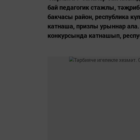
бай педагогик стажлы, тәҗриб
бакчасы район, республика кү
катнаша, призлы урыннар ала. 
конкурсында катнашып, респу