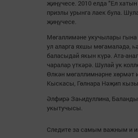
җиңүчесе. 2010 елда "Ел хаты
призлы урынга лаек була. Шул
җиңүчесе.
Мөгаллимәне укучылары гына тү
ул аларга яхшы мөгамаләдә, һ
баласыдай якын күрә. Ата-анал
чаралар үткәрә. Шулай ук колл
Өлкән мөгаллимнәрне хөрмәт и
Кыскасы, Гөлнара Нәҗип кызы
Әлфирә Заһидуллина,
Баланды
укытучысы.
Следите за самым важным и 