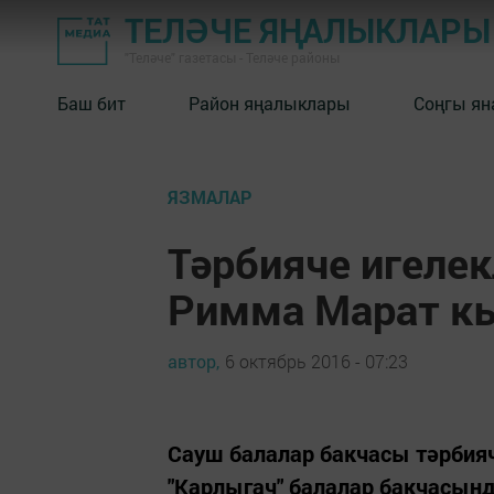
ТЕЛӘЧЕ ЯҢАЛЫКЛАРЫ
"Теләче" газетасы - Теләче районы
Баш бит
Район яңалыклары
Соңгы ян
ЯЗМАЛАР
Тәрбияче игелек
Римма Марат кы
автор,
6 октябрь 2016 - 07:23
Сауш балалар бакчасы тәрбия
"Карлыгач" балалар бакчасынд