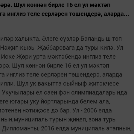
ә. Шул көннән бирле 16 ел ул мәктәп
а инглиз теле серләрен төшендерә, аларда...
диләр халыкта. Әлеге сүзләр Баландыш төп
Нәҗип кызы Җаббаровага да туры килә. Ул
 Иске Җөри урта мәктәбендә инглиз теле
ә. Шул көннән бирле 16 ел ул мәктәп
а инглиз теле серләрен төшендерә, аларда
бияли. Шул ук вакытта сыйныф җитәкчесе
. Укучылары ел саен фән олимпиадаларында
еге югары уку йортларында белем ала,
тенең нәтиҗәсе дә бар. Ул - 2006 елда
ның муниципаль турын җиңеп, зона туры
ы Дипломанты, 2016 елда муниципаль этапның