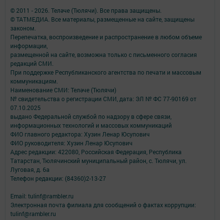
© 2011 - 2026. Теләче (Тюлячи). Все права защищены.
© ТАТМЕДИА. Все материалы, размещенные на сайте, защищены
законом.
Перепечатка, воспроизведение и распространение в любом объеме
информации,
размещенной на сайте, возможна только с письменного согласия
редакций СМИ.
При поддержке Республиканского агентства по печати и массовым
коммуникациям.
Наименование СМИ: Теләче (Тюлячи)
№ свидетельства о регистрации СМИ, дата: ЭЛ № ФС 77-90169 от
07.10.2025
выдано Федеральной службой по надзору в сфере связи,
информационных технологий и массовых коммуникаций
ФИО главного редактора: Хузин Ленар Юсупович
ФИО руководителя: Хузин Ленар Юсупович
Адрес редакции: 422080, Российская Федерация, Республика
Татарстан, Тюлячинский муниципальный район, с. Тюлячи, ул.
Луговая, д. 6а
Телефон редакции: (84360)2-⁠13-⁠27
Email: tulinf@rambler.ru
Электронная почта филиала для сообщений о фактах коррупции:
tulinf@rambler.ru