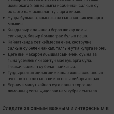
йомыркага 2 аш кашыгы исәбеннән салкын су
өстәргә һәм яхшылап тугларга кирәк.
Чүпрә булмаса, камырга аз гына коньяк кушарга
мөмкин.
Кыздырыр алдыннан бераз шикәр комы
сипкәндә, бавыр йомшаграк булып пешә.
Кайнатканда сөт көймәсен өчен, кәстрүлне
салкын су белән чайкап, талгын утка куярга кирәк.
Дөге яки макарон ябышмасын өчен, суына аз
гына үсемлек яки зәйтүн мае кушарга була.
Пешкәч салкын су белән чайкагыз.
Туңдырылган җиләк-җимешләр яхшы саклансын
өчен өстенә аз гына лимон согы сибәргә кирәк.
Берничә минут кайнар суга салып торганда
лимонның согы җиңелрәк һәм күбрәк сыгыла.
Следите за самым важным и интересным в