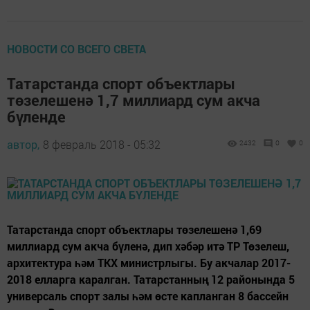
НОВОСТИ СО ВСЕГО СВЕТА
Татарстанда спорт объектлары
төзелешенә 1,7 миллиард сум акча
бүленде
автор,
8 февраль 2018 - 05:32
2432
0
0
Татарстанда спорт объектлары төзелешенә 1,69
миллиард сум акча бүленә, дип хәбәр итә ТР Төзелеш,
архитектура һәм ТКХ министрлыгы. Бу акчалар 2017-
2018 елларга каралган. Татарстанның 12 районында 5
универсаль спорт залы һәм өсте капланган 8 бассейн