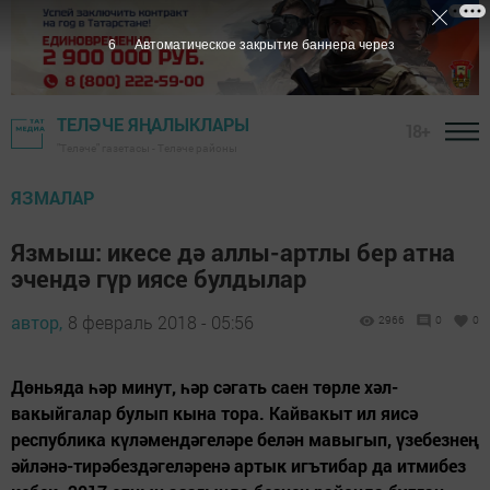
5
Автоматическое закрытие баннера через
ТЕЛӘЧЕ ЯҢАЛЫКЛАРЫ
18+
"Теләче" газетасы - Теләче районы
ЯЗМАЛАР
Язмыш: икесе дә аллы-артлы бер атна
эчендә гүр иясе булдылар
автор,
8 февраль 2018 - 05:56
2966
0
0
Дөньяда һәр минут, һәр сәгать саен төрле хәл-
вакыйгалар булып кына тора. Кайвакыт ил яисә
республика күләмендәгеләре белән мавыгып, үзебезнең
әйләнә-тирәбездәгеләренә артык игътибар да итмибез