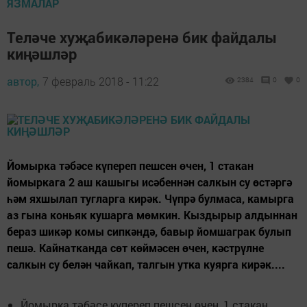
ЯЗМАЛАР
Теләче хуҗабикәләренә бик файдалы
киңәшләр
автор,
7 февраль 2018 - 11:22
2384
0
0
Йомырка тәбәсе күпереп пешсен өчен, 1 стакан
йомыркага 2 аш кашыгы исәбеннән салкын су өстәргә
һәм яхшылап тугларга кирәк. Чүпрә булмаса, камырга
аз гына коньяк кушарга мөмкин. Кыздырыр алдыннан
бераз шикәр комы сипкәндә, бавыр йомшаграк булып
пешә. Кайнатканда сөт көймәсен өчен, кәстрүлне
салкын су белән чайкап, талгын утка куярга кирәк....
Йомырка тәбәсе күпереп пешсен өчен, 1 стакан