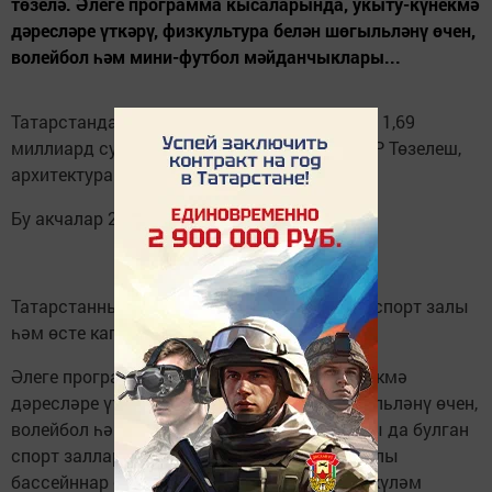
төзелә. Әлеге программа кысаларында, укыту-күнекмә
дәресләре үткәрү, физкультура белән шөгыльләнү өчен,
волейбол һәм мини-футбол мәйданчыклары...
Татарстанда спорт объектлары төзелешенә 1,69
миллиард сум акча бүленә, дип хәбәр итә ТР Төзелеш,
архитектура һәм ТКХ министрлыгы.
Бу акчалар 2017-2018 елларга каралган.
Татарстанның 12 районында 5 универсаль спорт залы
һәм өсте капланган 8 бассейн төзелә.
Әлеге программа кысаларында, укыту-күнекмә
дәресләре үткәрү, физкультура белән шөгыльләнү өчен,
волейбол һәм мини-футбол мәйданчыклары да булган
спорт заллары сафка бастырыла. Өсте ябулы
бассейннар су спорт төрләре буенча районкүләм