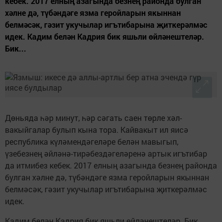
кебек. 2017 елның азагында безнең районда булган
хәлне дә, түбәндәге язма геройларын якыннан
белмәсәк, гәзит укучылар игътибарына җиткерәлмәс
идек. Кадим белән Кадрия бик яшьли өйләнештеләр.
Бик...
Дөньяда һәр минут, һәр сәгать саен төрле хәл-
вакыйгалар булып кына тора. Кайвакыт ил яисә
республика күләмендәгеләре белән мавыгып,
үзебезнең әйләнә-тирәбездәгеләренә артык игътибар
да итмибез кебек. 2017 елның азагында безнең районда
булган хәлне дә, түбәндәге язма геройларын якыннан
белмәсәк, гәзит укучылар игътибарына җиткерәлмәс
идек.
Кадим белән Кадрия бик яшьли өйләнештеләр. Бик