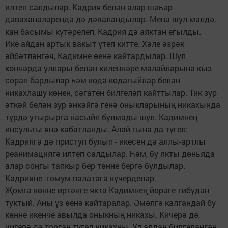
илтеп салдылар. Кадрия белән алар шәһәр
дәваханәләрендә дә дәваландылар. Менә шул мәлдә,
кан басымы күтәрелеп, Кадрия дә аяктан егылды.
Ике айдан артык вакыт үтеп китте. Хәле әзрәк
әйбәтләнгәч, Кадимне өенә кайтардылар. Шул
көннәрдә уллары белән киленнәре малайларына кыз
сорап бардылар һәм кода-кодагыйлар белән
никахлашу көнен, сәгатен билгеләп кайттылар. Тик зур
әткәй белән зур әнкәйгә генә оныкларының никахында
түрдә утырырга насыйп булмады шул. Кадимнең
инсульты янә кабатланды. Алай гына да түгел:
Кадриягә дә приступ булып - икесен дә аллы-артлы
реанимациягә илтеп салдылар. Һәм, бу якты дөньяда
алар соңгы тапкыр бер төнне бергә булдылар.
Кадрияне -гомум палатага күчерделәр.
Җомга көнне иртәнге якта Кадимнең йөрәге тибүдән
туктый. Аны үз өенә кайтаралар. Әмәлгә калгандай бу
көнне икенче авылда оныкның никахы. Кичерә дә,
чигерә дә торган түгел никахны. Ул алдан билгеләнгән.