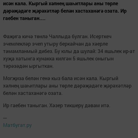
исән кала. Кыргый хәлнең шаһитлары аны төрле
дәрәҗәдәге җәрәхәтләр белән хастаханәгә озата. Ир
гаебен таныган....
Фаҗига кичә төнлә Чаллыда булган. Исерткеч
эчемлекләр эчеп утыру беркайчан да хәерле
тәмамланмый дибез. Бу юлы да шулай: 34 яшьлек ир-ат
хуҗа хатынга кунакка килгән 5 яшьлек оныгын
тәрәзәдән ыргыткан.
Могҗиза белән генә кыз бала исән кала. Кыргый
хәлнең шаһитлары аны төрле дәрәҗәдәге җәрәхәтләр
белән хастаханәгә озата.
Ир гаебен таныган. Хәзер тикшерү дәвам итә.
---
Матбугат.ру