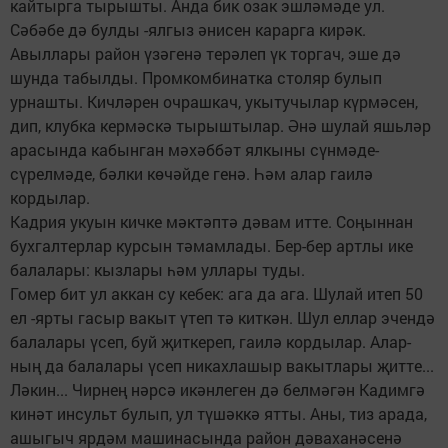
кайтырга тырышты. Анда бик озак эшләмәде ул.
Сәбәбе дә булды -ялгыз әнисен карарга кирәк.
Авыллары район үзәгенә терәлеп үк торгач, эше дә
шунда табылды. Промкомбинатка столяр булып
урнашты. Кичләрен очрашкач, укытучылар күрмәсен,
дип, клубка кермәскә тырыштылар. Әнә шулай яшьләр
арасында кабынган мәхәббәт ялкыны сүнмәде-
сүрелмәде, бәлки көчәйде генә. Һәм алар гаилә
кордылар.
Кадрия укуын кичке мәктәптә дәвам итте. Соңыннан
бухгалтерлар курсын тәмамлады. Бер-бер артлы ике
балалары: кызлары һәм уллары туды.
Гомер бит ул аккан су кебек: ага да ага. Шулай итеп 50
ел -ярты гасыр вакыт үтеп тә киткән. Шул еллар эчендә
балалары үсеп, буй җиткереп, гаилә кордылар. Алар-
ның да балалары үсеп никахлашыр вакытлары җитте...
Ләкин... Чирнең нәрсә икәнлеген дә белмәгән Кадимгә
кинәт инсульт булып, ул түшәккә ятты. Аны, тиз арада,
ашыгыч ярдәм машинасында район дәваханәсенә