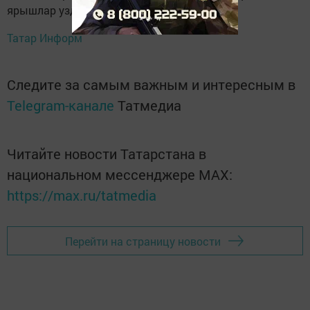
ярышлар уздыру мөмкинлеге бирәчәк.
Татар Информ
Следите за самым важным и интересным в
Telegram-канале
Татмедиа
Читайте новости Татарстана в
национальном мессенджере MАХ:
https://max.ru/tatmedia
Перейти на страницу новости