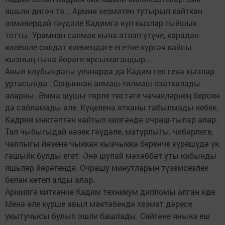
яшьли дигәч тә... Армия хезмәтен тутырып кайткан
әзмәвердәй гәүдәле Кадимгә күп кызлар гыйшык
тотты. Урамнан салмак кына атлап үтүче, карадан
килешле солдат киемендәге егетне күргәч кайсы
кызның гына йөрәге ярсымагандыр...
Авыл клубындагы уеннарда да Кадим гел генә кызлар
уртасында . Соңыннан алмаш-тилмәш озаткалады
аларны. Әмма шушы төрле төстәге чәчәкләрнең берсен
дә сайламады әле. Күңеленә ятканы табылмады кебек.
Кадрия мәктәптән кайтып килгәндә очраш-тылар алар.
Тал чыбыгыдай нәзек гәүдәле, матурлыгы, чибәрлеге,
чаялыгы йөзенә чыккан кызчыкка беренче күрешүдә үк
гашыйк булды егет. Әнә шулай мәхәббәт уты кабынды
яшьләр йөрәгендә. Очрашу минутларын түземсезлек
белән көтеп алды алар.
Армиягә киткәнче Кадим техникум дипломы алган иде.
Менә әле күрше авыл мәктәбендә хезмәт дәресе
укытучысы булып эшли башлады. Сөйгәне янына еш