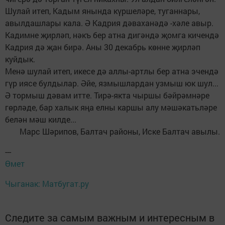
Шулай итеп, Кадым янында күршеләре, туганнары,
авылдашлары кала. Ә Кадрия дәваханәдә -хәле авыр.
Кадимне җирләп, нәкъ бер атна дигәндә җомга кичендә
Кадрия дә җан бирә. Аны 30 декабрь көнне җирләп
куйдык.
Менә шулай итеп, икесе дә аллы-артлы бер атна эчендә
гүр иясе булдылар. Әйе, язмышлардан узмыш юк шул...
Ә тормыш дәвам итте. Тирә-якта чыршы бәйрәмнәре
гөрләде, бар халык яңа елны каршы алу мәшәкатьләре
белән мәш килде...
Марс Шәрипов, Балтач районы, Иске Балтач авылы.
---
Өмет
Чыганак: Матбугат.ру
Следите за самым важным и интересным в