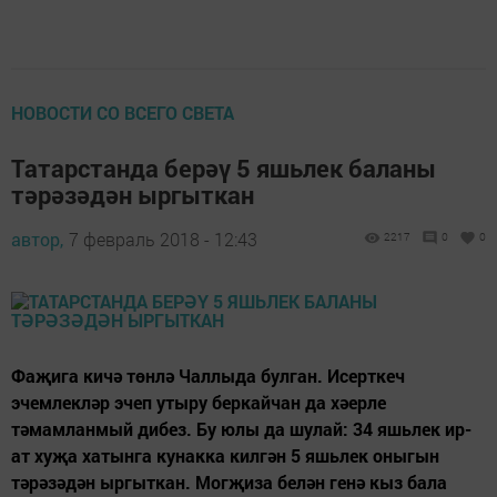
НОВОСТИ СО ВСЕГО СВЕТА
Татарстанда берәү 5 яшьлек баланы
тәрәзәдән ыргыткан
автор,
7 февраль 2018 - 12:43
2217
0
0
Фаҗига кичә төнлә Чаллыда булган. Исерткеч
эчемлекләр эчеп утыру беркайчан да хәерле
тәмамланмый дибез. Бу юлы да шулай: 34 яшьлек ир-
ат хуҗа хатынга кунакка килгән 5 яшьлек оныгын
тәрәзәдән ыргыткан. Могҗиза белән генә кыз бала