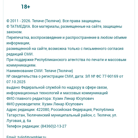
18+
© 2011 - 2026. Теләче (Тюлячи). Все права защищены.
© ТАТМЕДИА. Все материалы, размещенные на сайте, защищены
законом.
Перепечатка, воспроизведение и распространение в любом объеме
информации,
размещенной на сайте, возможна только с письменного согласия
редакций СМИ.
При поддержке Республиканского агентства по печати и массовым
коммуникациям.
Наименование СМИ: Теләче (Тюлячи)
№ свидетельства о регистрации СМИ, дата: ЭЛ № ФС 77-90169 от
07.10.2025
выдано Федеральной службой по надзору в сфере связи,
информационных технологий и массовых коммуникаций
ФИО главного редактора: Хузин Ленар Юсупович
ФИО руководителя: Хузин Ленар Юсупович
Адрес редакции: 422080, Российская Федерация, Республика
Татарстан, Тюлячинский муниципальный район, с. Тюлячи, ул.
Луговая, д. 6а
Телефон редакции: (84360)2-⁠13-⁠27
Email: tulinf@rambler.ru