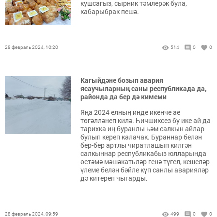
кушсагыз, сырник тәмлерәк була,
кабарыбрак пешә.
28 февраль 2024, 10:20
514
0
0
Кагыйдәне бозып авария
ясаучыларның саны республикада да,
районда да бер дә кимеми
Яңа 2024 елның инде икенче ае
төгәлләнеп килә. Һичшиксез бу ике ай да
тарихка иң буранлы һәм салкын айлар
булып кереп калачак. Бураннар белән
бер-бер артлы чиратлашып килгән
салкыннар республикабыз юлларында
өстәмә мәшәкатьләр генә түгел, кешеләр
үлеме белән бәйле күп санлы аварияләр
дә китереп чыгарды.
28 февраль 2024, 09:59
499
0
0