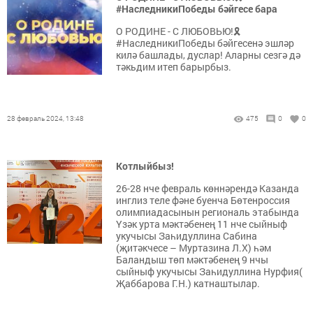
#НаследникиПобеды бәйгесе бара
О РОДИНЕ - С ЛЮБОВЬЮ!🎗
#НаследникиПобеды бәйгесенә эшләр
килә башлады, дуслар! Аларны сезгә дә
тәкьдим итеп барырбыз.
28 февраль 2024, 13:48
475
0
0
Котлыйбыз!
26-28 нче февраль көннәрендә Казанда
инглиз теле фәне буенча Бөтенроссия
олимпиадасынын региональ этабында
Үзәк урта мәктәбенең 11 нче сыйныф
укучысы Заһидуллина Сабина
(җитәкчесе – Муртазина Л.Х) һәм
Баландыш төп мәктәбенең 9 нчы
сыйныф укучысы Заһидуллина Нурфия(
Җаббарова Г.Н.) катнаштылар.