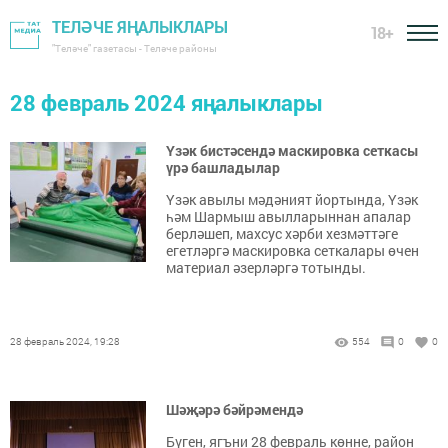
ТЕЛӘЧЕ ЯҢАЛЫКЛАРЫ
18+
"Теләче" газетасы - Теләче районы
28 февраль 2024 яңалыклары
Үзәк бистәсендә маскировка сеткасы
үрә башладылар
Үзәк авылы мәдәният йортында, Үзәк
һәм Шармыш авылларыннан апалар
берләшеп, махсус хәрби хезмәттәге
егетләргә маскировка сеткалары өчен
материал әзерләргә тотынды.
28 февраль 2024, 19:28
554
0
0
Шәҗәрә бәйрәмендә
Бүген, ягъни 28 февраль көнне, район