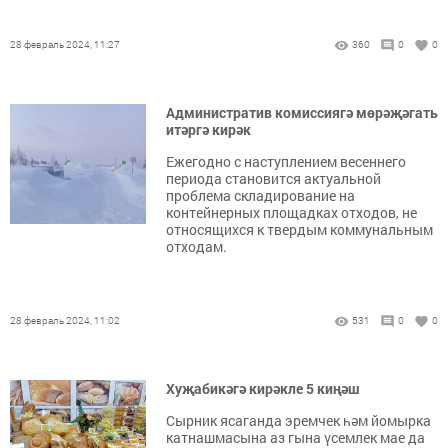
28 февраль 2024, 11:27
360
0
0
Административ комиссиягә мөрәҗәгать
итәргә кирәк
Ежегодно с наступлением весеннего
периода становится актуальной
проблема складирование на
контейнерных площадках отходов, не
относящихся к твердым коммунальным
отходам.
28 февраль 2024, 11:02
531
0
0
Хуҗабикәгә кирәкле 5 киңәш
Сырник ясаганда эремчек һәм йомырка
катнашмасына аз гына үсемлек мае да