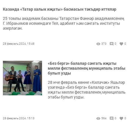
Казанда «Татар халык иҗаты» басмасын тәкъдир иттеләр
25 томлы академик басманы Татарстан Фәннәр академиясенең
Г. Ибраһимов исемендәге Тел, әдәбият һәм сәнгать институты
әзерләгән.
28 февраль 2024, 15:48
373
0
0
«Без бергә» балалар сәнгать иҗаты
милли фестиваленең муниципаль этабы
булып узды
28 нче февраль көнне «Киләчәк» Яшьләр
үзәгендә «Без бергә» балалар сәнгать
иҗаты милли фестиваленең муниципаль
этабы булып узды.
28 февраль 2024, 15:13
564
0
0