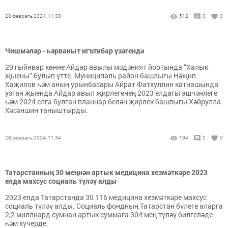
28 февраль 2024, 11:38
512
0
0
Чишмәләр - һәрвакыт игътибар үзәгендә
29 гыйнвар көнне Айдар авылы мәдәният йортында “Халык
җыены” булып үтте. Муниципаль район башлыгы Нәҗип
Хаҗипов һәм аның урынбасары Айрат Фатхуллин катнашында
узган җыенда Айдар авыл җирлегенең 2023 елдагы эшчәнлеге
һәм 2024 елга булган планнар белән җирлек башлыгы Хәйрулла
Хәсәншин таныштырды.
28 февраль 2024, 11:34
194
0
0
Татарстанның 30 меңнән артык медицина хезмәткәре 2023
елда махсус социаль түләү алды
2023 елда Татарстанда 30 116 медицина хезмәткәре махсус
социаль түләү алды. Социаль фондның Татарстан бүлеге аларга
2,2 миллиард сумнан артык суммага 304 мең түләү билгеләде
һәм күчерде.