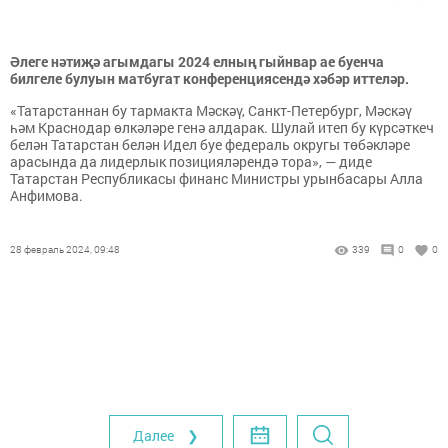
Әлеге нәтиҗә агымдагы 2024 елның гыйнвар ае буенча
билгеле булуын матбугат конференциясендә хәбәр иттеләр.
«Татарстаннан бу тармакта Мәскәү, Санкт-Петербург, Мәскәү
һәм Краснодар өлкәләре генә алдарак. Шулай итеп бу күрсәткеч
белән Татарстан белән Идел буе федераль округы төбәкләре
арасында да лидерлык позицияләрендә тора», — диде
Татарстан Республикасы финанс Министры урынбасары Алла
Анфимова.
28 февраль 2024, 09:48
339
0
0
Далее ❯