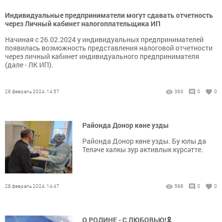
Индивидуальные предприниматели могут сдавать отчетность
через Личный кабинет налогоплательщика ИП
Начиная с 26.02.2024 у индивидуальных предпринимателей
появилась возможность представления налоговой отчетности
через личный кабинет индивидуального предпринимателя
(дале - ЛК ИП).
28 февраль 2024, 14:57
393
0
0
Районда Донор көне узды
Районда Донор көне узды. Бу юлы да
Теләче халкы зур активлык күрсәтте.
28 февраль 2024, 14:47
598
0
0
О РОДИНЕ - С ЛЮБОВЬЮ!🎗