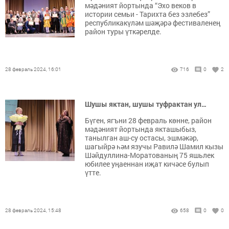
мәдәният йортында “Эхо веков в
истории семьи - Тарихта без эзлебез”
республикакүләм шәҗәрә фестиваленең
район туры үткәрелде.
28 февраль 2024, 16:01
716
0
2
Шушы яктан, шушы туфрактан ул…
Бүген, ягъни 28 февраль көнне, район
мәдәният йортында якташыбыз,
танылган аш-су остасы, эшмәкәр,
шагыйрә һәм язучы Равилә Шамил кызы
Шәйдуллина-Моратованың 75 яшьлек
юбилее уңаеннан иҗат кичәсе булып
үтте.
28 февраль 2024, 15:48
658
0
0