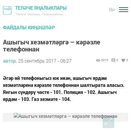
ТЕЛӘЧЕ ЯҢАЛЫКЛАРЫ
18+
"Теләче" газетасы - Теләче районы
ФАЙДАЛЫ КИҢӘШЛӘР
Ашыгыч хезмәтләргә – кәрәзле
телефоннан
автор,
25 сентябрь 2017 - 06:27
3016
0
0
Әгәр өй телефоныгыз юк икән, ашыгыч ярдәм
хезмәтләренә кәрәзле телефоннан шалтырата аласыз.
Янгын сүндерү часте - 101. Полиция - 102. Ашыгыч
ярдәм - 103. Газ хезмәте - 104.