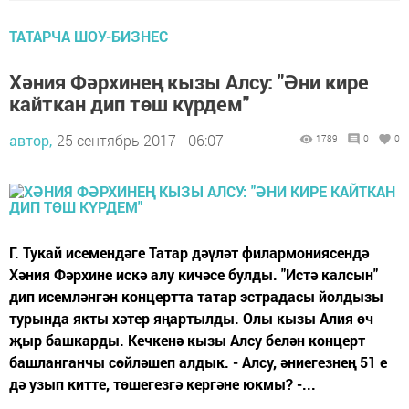
ТАТАРЧА ШОУ-БИЗНЕС
Хәния Фәрхинең кызы Алсу: "Әни кире
кайткан дип төш күрдем"
автор,
25 сентябрь 2017 - 06:07
1789
0
0
Г. Тукай исемендәге Татар дәүләт филармониясендә
Хәния Фәрхине искә алу кичәсе булды. "Истә калсын"
дип исемләнгән концертта татар эстрадасы йолдызы
турында якты хәтер яңартылды. Олы кызы Алия өч
җыр башкарды. Кечкенә кызы Алсу белән концерт
башланганчы сөйләшеп алдык. - Алсу, әниегезнең 51 е
дә узып китте, төшегезгә кергәне юкмы? -...