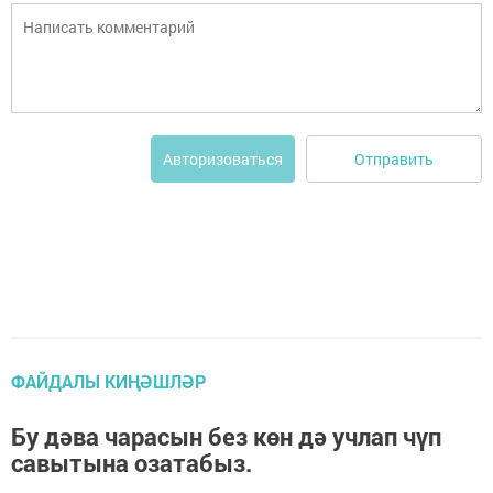
Отправить
Авторизоваться
ФАЙДАЛЫ КИҢӘШЛӘР
Бу дәва чарасын без көн дә учлап чүп
савытына озатабыз.