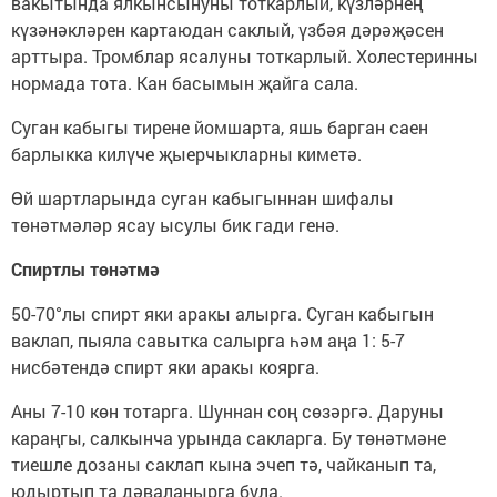
вакытында ялкынсынуны тоткарлый, күзләрнең
күзәнәкләрен картаюдан саклый, үзбәя дәрәҗәсен
арттыра. Тромблар ясалуны тоткарлый. Холестеринны
нормада тота. Кан басымын җайга сала.
Суган кабыгы тирене йомшарта, яшь барган саен
барлыкка килүче җыерчыкларны киметә.
Өй шартларында суган кабыгыннан шифалы
төнәтмәләр ясау ысулы бик гади генә.
Спиртлы төнәтмә
50-70°лы спирт яки аракы алырга. Суган кабыгын
ваклап, пыяла савытка салырга һәм аңа 1: 5-7
нисбәтендә спирт яки аракы коярга.
Аны 7-10 көн тотарга. Шуннан соң сөзәргә. Даруны
караңгы, салкынча урында сакларга. Бу төнәтмәне
тиешле дозаны саклап кына эчеп тә, чайканып та,
юдыртып та дәваланырга була.