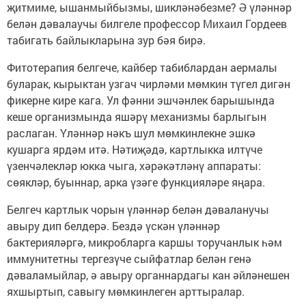
җитмиме, ышанмыйбызмы, шикләнәбезме? Ә үләннәр
белән дәвалаучы билгеле профессор Михаил Гордеев
табигать байлыкларына зур бәя бирә.
Фитотерапия белгече, кайбер табиблардан аермалы
буларак, кырыктан узгач чирләми мөмкин түгел дигән
фикерне кире кага. Ул фәнни эшчәнлек барышында
кеше организмында яшәрү механизмы барлыгын
раслаган. Үләннәр нәкъ шул мөмкинлекне эшкә
кушарга ярдәм итә. Нәтиҗәдә, картлыкка илтүче
үзенчәлекләр юкка чыга, хәрәкәтләнү аппараты:
сөякләр, буыннар, арка үзәге функцияләре яңара.
Белгеч картлык чорын үләннәр белән дәваланучы
авыру дип белдерә. Бездә үскән үләннәр
бактерияләргә, микробларга каршы торучанлык һәм
иммунитетны тергезүче сыйфатлар белән генә
дәваламыйлар, ә авыру органнардагы кан әйләнешен
яхшыртып, савыгу мөмкинлеген арттыралар.