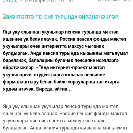
автор,
24 сентябрь 2017 - 07:46
Яңа уку елыннан укучылар пенсия турында мәктәп
яшеннән үк белә алачак. Россия пенсия фонды мәктәп
укучылары өчен интернетта махсус чыганак
булдырган. Анда пенсия турында кызыклы мәгълүмат
биреләчәк, балаларны булачак пенсияне исәпләргә
өйрәтәчәкләр. - "Яңа интернет-проект мәктәп
укучыларын, студентларга киләчәк пенсияне
формалаштыру белән бәйле сорауларны хәл итәргә
ярдәм итәчәк. Биредә, әйтик...
Яңа уку елыннан укучылар пенсия турында мәктәп
яшеннән үк белә алачак. Россия пенсия фонды мәктәп
укучылары өчен интернетта махсус чыганак
булдырган. Анда пенсия турында кызыклы мәгълүмат