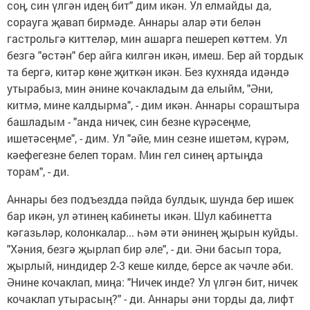
соң, син үлгән идең бит" дим икән. Ул елмайды да,
сорауга җавап бирмәде. Аннары алар әти белән
гастрольгә киттеләр, мин ашарга пешереп көттем. Ул
безгә "өстән" бер айга килгән икән, имеш. Бер ай тордык
та бергә, китәр көне җиткән икән. Без кухняда идәндә
утырабыз, мин әнине кочакладым да елыйм, "Әни,
китмә, мине калдырма", - дим икән. Аннары сораштыра
башладым - "анда ничек, син безне күрәсеңме,
ишетәсеңме", - дим. Ул "әйе, мин сезне ишетәм, күрәм,
кәефегезне белеп торам. Мин гел синең артыңда
торам", - ди.
Аннары без подъездда пәйда булдык, шунда бер ишек
бар икән, ул әтинең кабинеты икән. Шул кабинетта
кәгазьләр, колонкалар... һәм әти әнинең җырын куйды.
"Хәния, безгә җырлап бир әле", - ди. Әни басып тора,
җырлый, ниндидер 2-3 кеше килде, берсе ак чәчле әби.
Әнине кочаклап, миңа: "Ничек инде? Ул үлгән бит, ничек
кочаклап утырасың?" - ди. Аннары әни торды да, лифт