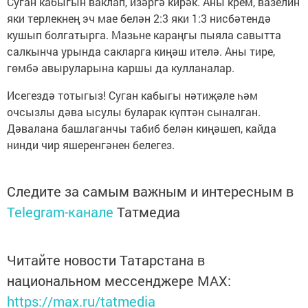
Суган кабыгын ваклап, изәргә кирәк. Аны крем, вазелин
яки терлекнең эч мае белән 2:3 яки 1:3 нисбәтендә
кушып болгатырга. Мазьне караңгы пыяла савытта
салкынча урында сакларга киңәш ителә. Аны тире,
гөмбә авыруларына каршы да кулланалар.
Исегездә тотыгыз! Суган кабыгы нәтиҗәле һәм
очсызлы дәва ысулы буларак күптән сыналган.
Дәвалана башлаганчы табиб белән киңәшеп, кайда
нинди чир яшеренгәнен белегез.
Следите за самым важным и интересным в
Telegram-канале
Татмедиа
Читайте новости Татарстана в
национальном мессенджере MАХ:
https://max.ru/tatmedia