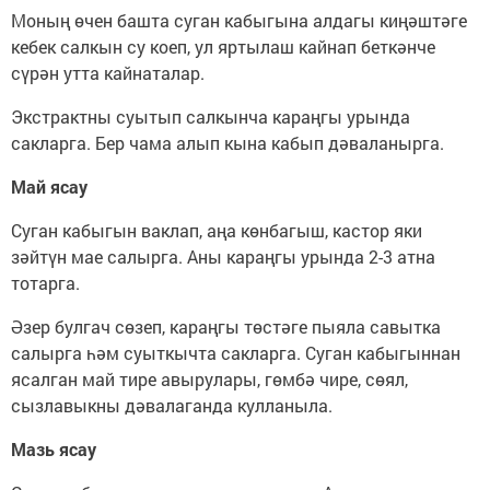
Моның өчен башта суган кабыгына алдагы киңәштәге
кебек салкын су коеп, ул яртылаш кайнап беткәнче
сүрән утта кайнаталар.
Экстрактны суытып салкынча караңгы урында
сакларга. Бер чама алып кына кабып дәваланырга.
Май ясау
Суган кабыгын ваклап, аңа көнбагыш, кастор яки
зәйтүн мае салырга. Аны караңгы урында 2-3 атна
тотарга.
Әзер булгач сөзеп, караңгы төстәге пыяла савытка
салырга һәм суыткычта сакларга. Суган кабыгыннан
ясалган май тире авырулары, гөмбә чире, сөял,
сызлавыкны дәвалаганда кулланыла.
Мазь ясау