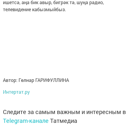
ишетсә, аңа бик авыр, бигрәк тә, шуңа радио,
телевидение кабызмыйбыз.
Автор: Гөлнар ГАРИФУЛЛИНА
Интертат.ру
Следите за самым важным и интересным в
Telegram-канале
Татмедиа