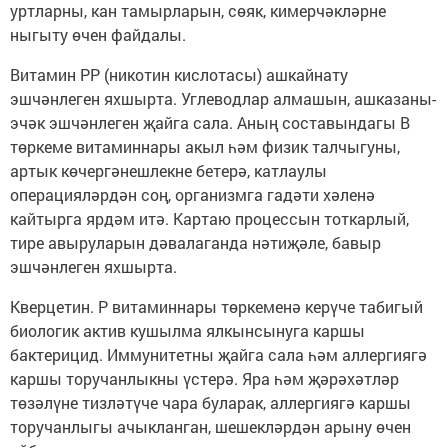
уртларны, кан тамырларын, сөяк, кимерчәкләрне
ныгыту өчен файдалы.
Витамин РР (никотин кислотасы) ашкайнату
эшчәнлеген яхшырта. Углеводлар алмашын, ашказаны-
эчәк эшчәнлеген җайга сала. Аның составындагы В
төркеме витаминнары акыл һәм физик талчыгуны,
артык көчергәнешлекне бетерә, катлаулы
операцияләрдән соң, организмга гадәти хәленә
кайтырга ярдәм итә. Картаю процессын тоткарлый,
тире авыруларын дәвалаганда нәтиҗәле, бавыр
эшчәнлеген яхшырта.
Кверцетин. Р витаминнары төркеменә керүче табигый
биологик актив кушылма ялкынсынуга каршы
бактерицид. Иммунитетны җайга сала һәм аллергиягә
каршы торучанлыкны үстерә. Яра һәм җәрәхәтләр
төзәлүне тизләтүче чара буларак, аллергиягә каршы
торучанлыгы ачыкланган, шешекләрдән арыну өчен