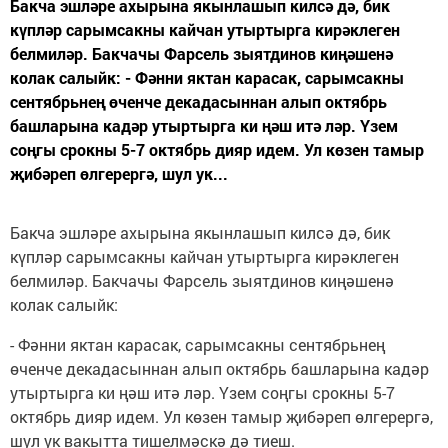
Бакча эшләре ахырына якынлашып килсә дә, бик
күпләр сарымсакны кайчан утыртырга кирәклеген
белмиләр. Бакчачы Фарсель зыятдинов киңәшенә
колак салыйк: - Фәнни яктан карасак, сарымсакны
сентябрьнең өченче декадасыннан алып октябрь
башларына кадәр утыртырга ки ңәш итә ләр. Үзем
соңгы срокны 5-7 октябрь дияр идем. Ул көзен тамыр
җибәреп өлгерергә, шул ук...
Бакча эшләре ахырына якынлашып килсә дә, бик
күпләр сарымсакны кайчан утыртырга кирәклеген
белмиләр. Бакчачы Фарсель зыятдинов киңәшенә
колак салыйк:
- Фәнни яктан карасак, сарымсакны сентябрьнең
өченче декадасыннан алып октябрь башларына кадәр
утыртырга ки ңәш итә ләр. Үзем соңгы срокны 5-7
октябрь дияр идем. Ул көзен тамыр җибәреп өлгерергә,
шул ук вакытта тишелмәскә дә тиеш.