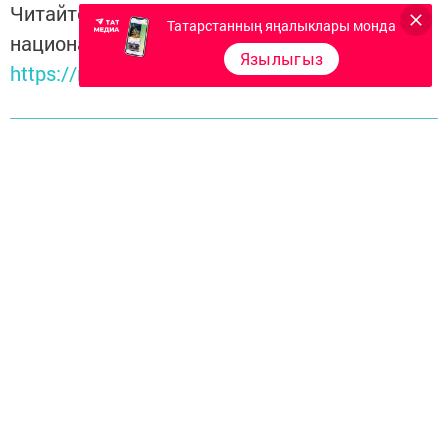
Читайте новости Татарстана в
Татарстанның яңалыклары монда
национальном мессенджере MАХ:
Язылыгыз
https://max.ru/tatmedia
Перейти на страницу новости