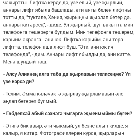
чакыртты. Лифтка керде дә, үзе елый, үзе җырлый,
аннары лифт ябыла башлады, әти аягы белән лифтны
тотты да, "туктале, Хәния, җырыңны җырлап бетер дә,
аннары китәрсең", - диде. Ул җырлый, шул вакытта мин
телефонга төшерергә булдым. Мин телефонга төшерәм,
карыйм экранга - әни юк. Лифтка карыйм, әни тора
лифтта, телефон аша лифт буш. "Әти, әни юк ич
телефонда", - дим. Аннары лифт ябылды да, әни китте.
Менә шундый төш.
- Алсу Алиянең
алга таба да җырлавын телисеңме? Ул
үзе нәрсә ди?
- Телим. Әмма киләчәктә җырлау-җырламавын әле
аңлап бетереп булмый.
- Габделхәй абый сәхнәгә чыгарга җыенмыймы бүген?
- Әтигә бик авыр, әти чыкмый, ул безне алып килде, я
калыр, я китәр. Фотографияләрен күрсә, җырларын