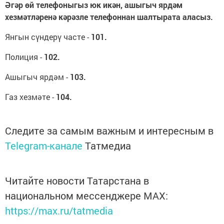
Әгәр өй телефоныгыз юк икән, ашыгыч ярдәм
хезмәтләренә кәрәзле телефоннан шалтырата аласыз.
Янгын сүндерү часте -
101.
Полиция -
102.
Ашыгыч ярдәм -
103.
Газ хезмәте -
104.
Следите за самым важным и интересным в
Telegram-канале
Татмедиа
Читайте новости Татарстана в
национальном мессенджере MАХ:
https://max.ru/tatmedia