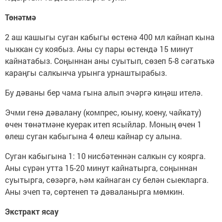
Төнәтмә
2 аш кашыгы суган кабыгы өстенә 400 мл кайнап кына
чыккан су коябыз. Аны су пары өстендә 15 минут
кайнатабыз. Соңыннан аны суытып, сөзеп 5-8 сәгатькә
караңгы салкынча урынга урнаштырабыз.
Бу дәваны бер чама гына алып эчәргә киңәш ителә.
Эчми генә дәвалану (компрес, юыну, коену, чайкату)
өчен төнәтмәне куерак итеп ясыйлар. Моның өчен 1
өлеш суган кабыгына 4 өлеш кайнар су алына.
Суган кабыгына 1: 10 нисбәтеннән салкын су коярга.
Аны сүрән утта 15-20 минут кайнатырга, соңыннан
суытырга, сөзәргә, һәм кайнаган су белән сыекларга.
Аны эчеп тә, сөртенеп тә дәваланырга мөмкин.
Экстракт ясау