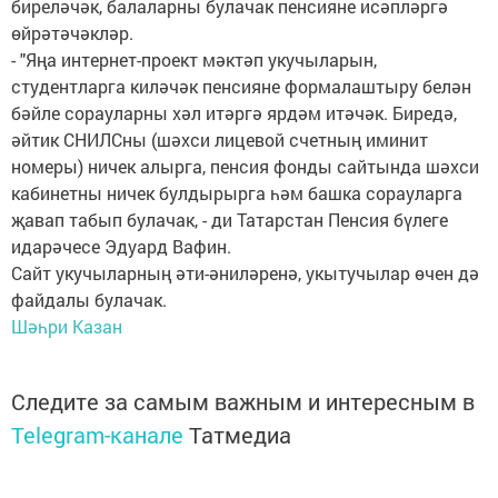
биреләчәк, балаларны булачак пенсияне исәпләргә
өйрәтәчәкләр.
- "Яңа интернет-проект мәктәп укучыларын,
студентларга киләчәк пенсияне формалаштыру белән
бәйле сорауларны хәл итәргә ярдәм итәчәк. Биредә,
әйтик СНИЛСны (шәхси лицевой счетның иминит
номеры) ничек алырга, пенсия фонды сайтында шәхси
кабинетны ничек булдырырга һәм башка сорауларга
җавап табып булачак, - ди Татарстан Пенсия бүлеге
идарәчесе Эдуард Вафин.
Сайт укучыларның әти-әниләренә, укытучылар өчен дә
файдалы булачак.
Шәһри Казан
Следите за самым важным и интересным в
Telegram-канале
Татмедиа