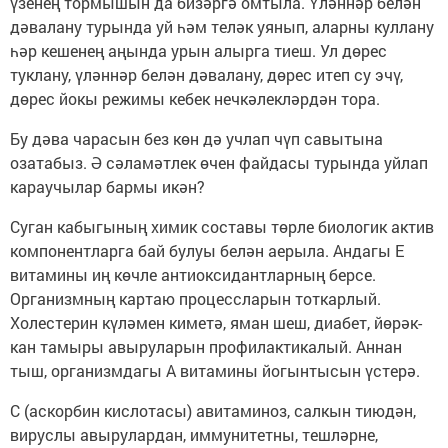
үзенең тормышын да бизәргә омтыла. Үләннәр белән
дәвалану турында уй һәм теләк уянып, аларны куллану
һәр кешенең аңында урын алырга тиеш. Ул дөрес
туклану, үләннәр белән дәвалану, дөрес итеп су эчү,
дөрес йокы режимы кебек нечкәлекләрдән тора.
Бу дәва чарасын без көн дә учлап чүп савытына
озатабыз. Ә сәламәтлек өчен файдасы турында уйлап
караучылар бармы икән?
Суган кабыгының химик составы төрле биологик актив
компонентларга бай булуы белән аерыла. Андагы Е
витамины иң көчле антиоксидантларның берсе.
Организмның картаю процессларын тоткарлый.
Холестерин күләмен киметә, яман шеш, диабет, йөрәк-
кан тамыры авыруларын профилактикалый. Аннан
тыш, организмдагы А витамины йогынтысын үстерә.
С (аскорбин кислотасы) авитаминоз, салкын тиюдән,
вируслы авырулардан, иммунитетны, тешләрне,