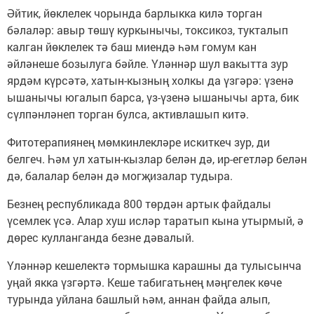
Әйтик, йөклелек чорында барлыкка килә торган
бәлаләр: авыр төшү куркынычы, токсикоз, тукталып
калган йөклелек тә баш миендә һәм гомум кан
әйләнеше бозылуга бәйле. Үләннәр шул вакытта зур
ярдәм күрсәтә, хатын-кызның холкы да үзгәрә: үзенә
ышанычы югалып барса, үз-үзенә ышанычы арта, бик
сүлпәнләнеп торган булса, активлашып китә.
Фитотерапиянең мөмкинлекләре искиткеч зур, ди
белгеч. Һәм ул хатын-кызлар белән дә, ир-егетләр белән
дә, балалар белән дә могҗизалар тудыра.
Безнең республикада 800 төрдән артык файдалы
үсемлек үсә. Алар хуш исләр таратып кына утырмый, ә
дөрес кулланганда безне дәвалый.
Үләннәр кешелектә тормышка карашны да тулысынча
уңай якка үзгәртә. Кеше табигатьнең мәңгелек көче
турында уйлана башлый һәм, аннан файда алып,