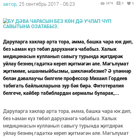
автор,
25 сентябрь 2017 - 06:23
2976
0
0
Даруларга хаклар арта тора, әмма, башка чара юк дип,
без һаман күз төбәп даруханәгә чабабыз. Халык
медицинасын кулланып савыгу турында җитдирәк
уйлау безнең гадәткә кереп җитмәгән әле. Мәгълүмат
җитмиме, ышанмыйбызмы, шикләнәбезме? Ә үләннәр
белән дәвалаучы билгеле профессор Михаил Гордеев
табигать байлыкларына зур бәя бирә. Фитотерапия
белгече, кайбер табиблардан аермалы буларак,...
Даруларга хаклар арта тора, әмма, башка чара юк дип,
без һаман күз төбәп даруханәгә чабабыз. Халык
медицинасын кулланып савыгу турында җитдирәк
уйлау безнең гадәткә кереп җитмәгән әле. Мәгълүмат