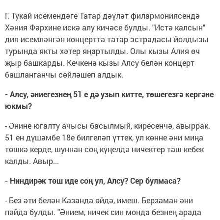
Г. Тукай исемендәге Татар дәүләт филармониясендә
Хәния Фәрхине искә алу кичәсе булды. "Истә калсын"
дип исемләнгән концертта татар эстрадасы йолдызы
турында якты хәтер яңартылды. Олы кызы Алия өч
җыр башкарды. Кечкенә кызы Алсу белән концерт
башланганчы сөйләшеп алдык.
- Алсу, әниегезнең 51 е дә узып китте, төшегезгә кергәне
юкмы?
- Әнине югалту ачысы басылмый, киресенчә, авыррак.
51 ен дүшәмбе 18е билгеләп үттек, ул көнне әни миңа
төшкә керде, шуннан соң күңелдә ничектер таш кебек
калды. Авыр...
- Ниндирәк төш иде соң ул, Алсу? Сер булмаса?
- Без әти белән Казанда өйдә, имеш. Берзаман әни
пәйда булды. "Әнием, ничек син монда безнең арада