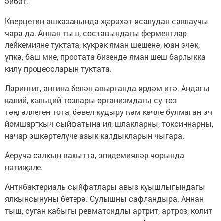
әйбәт.
Кверцетин ашказанында җәрәхәт ясалудан саклаучы
чара да. Аннан тыш, составындагы ферментлар
лейкемияне туктата, күкрәк яман шешенә, юан эчәк,
үпкә, баш мие, простата бизендә яман шеш барлыкка
килү процессларын туктата.
Ларингит, ангина белән авырганда ярдәм итә. Андагы
калий, кальций тозлары организмдагы су-тоз
тәңгәллеген тота, бәвел кудыру һәм көчле булмаган эч
йомшарткыч сыйфатына ия, шлакларны, токсиннарны,
начар эшкәртелүче азык калдыкларын чыгара.
Аеруча салкын вакытта, эпидемияләр чорында
нәтиҗәле.
Антибактериаль сыйфатлары авыз куышлыгындагы
ялкынсынуны бетерә. Сулышны сафландыра. Аннан
тыш, суган кабыгы ревматоидлы артрит, артроз, колит