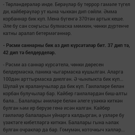
- Төрләндерәләр инде. Берәүләр бу террор гамәле түгел
ди, кайберәүләр ут кына чыккан дип сөйли. Әмма
корбаннар бик күп. Менә бүгенгә 370тән артык кеше.
Әле бу сан соңгысы булмаска мөмкин, чөнки дүртенче
катны аралап бетермәгәннәр.
- Р
ә
сми саннарны бик аз дип к
ү
рс
ә
т
ә
л
ә
р
бит
. 37
дип
т
ә
,
42
дип
т
ә
белдердел
ә
р
.
- Рәсми аз саннар күрсәтелә, чөнки дөресен
белдермәскә, паника чыгармаска кушылган. Аларга
100дән арттырмаска диелгән. Ә чынлыкта бик күп...
Шулай ук яраланучылар да бик күп. Гаиләләре белән
корбан булучылар бар. Кайбер гаиләләрдән биш-алты
бала... Балалары әниләре белән әлеге үзәккә киткән
булган һәм ир берүзе генә исән калган. Кайбер
гаиләләр балаларын уйнарга калдырган, ә үзләре бу
үзәктәге кибетләргә киткән. Балалары гына һәлак
булган очраклар да бар. Гомумән, коточкыч хәлләр...