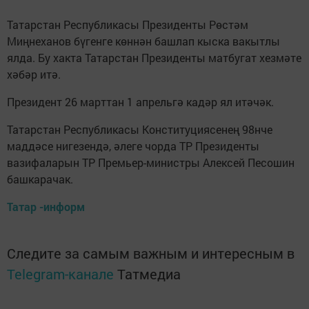
Татарстан Республикасы Президенты Рөстәм
Миңнеханов бүгенге көннән башлап кыска вакытлы
ялда. Бу хакта Татарстан Президенты матбугат хезмәте
хәбәр итә.
Президент 26 марттан 1 апрельгә кадәр ял итәчәк.
Татарстан Республикасы Конституциясенең 98нче
маддәсе нигезендә, әлеге чорда ТР Президенты
вазифаларын ТР Премьер-министры Алексей Песошин
башкарачак.
Татар -информ
Следите за самым важным и интересным в
Telegram-канале
Татмедиа