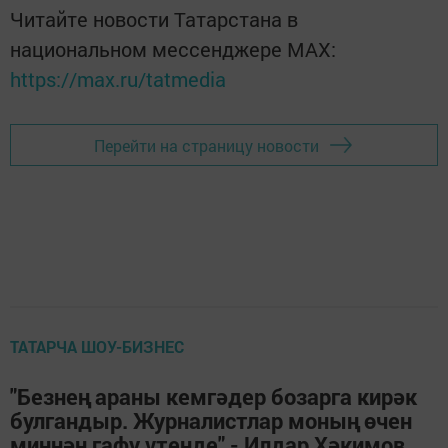
Читайте новости Татарстана в
национальном мессенджере MАХ:
https://max.ru/tatmedia
Перейти на страницу новости
ТАТАРЧА ШОУ-БИЗНЕС
"Безнең араны кемгәдер бозарга кирәк
булгандыр. Журналистлар моның өчен
миннән гафу үтенде" - Илдар Хәкимов