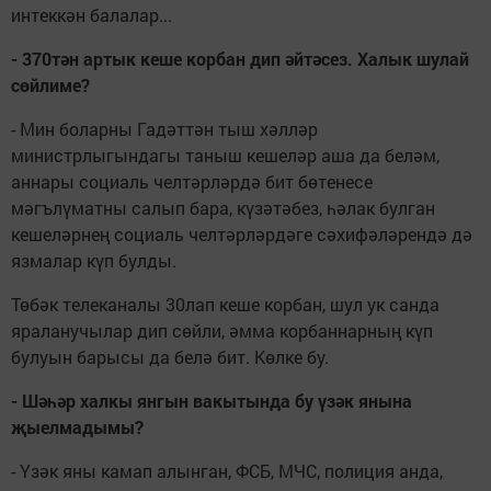
интеккән балалар...
- 370
т
ә
н
артык
кеше
корбан
дип
ә
йт
ә
сез
.
Халык
шулай
с
ө
йлиме
?
- Мин боларны Гадәттән тыш хәлләр
министрлыгындагы таныш кешеләр аша да беләм,
аннары социаль челтәрләрдә бит бөтенесе
мәгълүматны салып бара, күзәтәбез, һәлак булган
кешеләрнең социаль челтәрләрдәге сәхифәләрендә дә
язмалар күп булды.
Төбәк телеканалы 30лап кеше корбан, шул ук санда
яраланучылар дип сөйли, әмма корбаннарның күп
булуын барысы да белә бит. Көлке бу.
- Ш
әһә
р
халкы
янгын
вакытында
бу
ү
з
ә
к
янына
җ
ыелмадымы
?
- Үзәк яны камап алынган, ФСБ, МЧС, полиция анда,