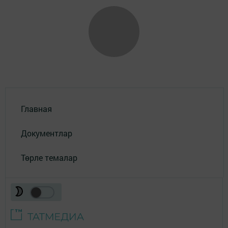
Главная
Документлар
Төрле темалар