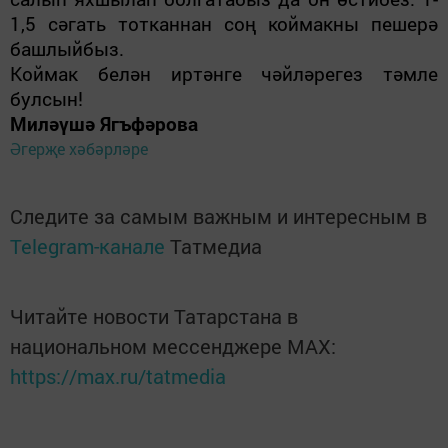
1,5 сәгать тотканнан соң коймакны пешерә
башлыйбыз.
Коймак белән иртәнге чәйләрегез тәмле
булсын!
Миләүшә Ягъфәрова
Әгерҗе хәбәрләре
Следите за самым важным и интересным в
Telegram-канале
Татмедиа
Читайте новости Татарстана в
национальном мессенджере MАХ:
https://max.ru/tatmedia