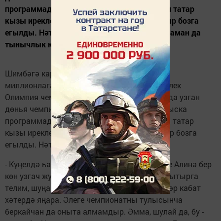
программадан соң икенче урынга урнашкан татар
кызы ирекле чыгышы вакытында өч тапкыр бозга
егылды. Нәтиҗәдә - 5 нче урын. - Күңелдә һаман да
тынычлык юк әле,...
Шимбәгә каршы төндә Алинәгә ияреп аның
миллионлаган җанатары да елады - 15 яшьлек
Олимпия чемпионы Алинә Заһитова Миланда узган
дөнья чемпионатында медальсез калды. Кыска
программадан соң икенче урынга урнашкан татар
кызы ирекле чыгышы вакытында өч тапкыр бозга
егылды. Нәтиҗәдә - 5 нче урын.
- Күңелдә һаман да тынычлык юк әле, - диде Алинә бер
көн узгач журналистларга. - Барысын да онытырга
телим, шуңа да карамастан кайбер мизгелләр кабат
хәтердә яңара. Әлеге чемпионатны тулысынча
беркайчан да оныта алмамдыр. Әмма, шулай да, бу -