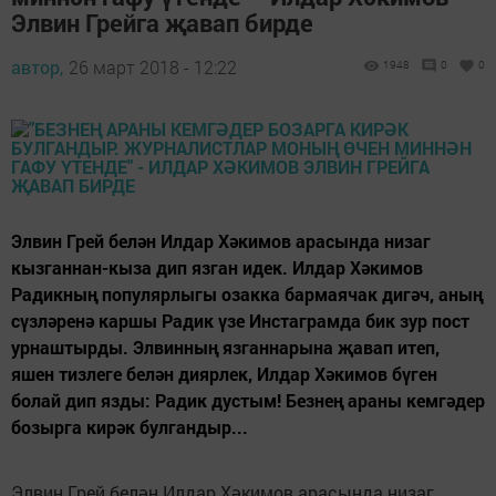
Элвин Грейга җавап бирде
автор,
26 март 2018 - 12:22
1948
0
0
Элвин Грей белән Илдар Хәкимов арасында низаг
кызганнан-кыза дип язган идек. Илдар Хәкимов
Радикның популярлыгы озакка бармаячак дигәч, аның
сүзләренә каршы Радик үзе Инстаграмда бик зур пост
урнаштырды. Элвинның язганнарына җавап итеп,
яшен тизлеге белән диярлек, Илдар Хәкимов бүген
болай дип язды: Радик дустым! Безнең араны кемгәдер
бозырга кирәк булгандыр...
Элвин Грей белән Илдар Хәкимов арасында низаг