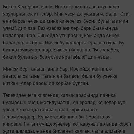
Бөтен Кемерово елый. Инстаграмда хәзер күп кенә
язуларны юк иттеләр. Мин үзем дә укыдым. Бала: "Әти,
әни барсы өчен дә мине кичерегез, бәхил булыгыз мин
үләм", дип яза. Без үзебез әниләр, барыбызның да
балалары бар. Син өйдә утырасың һәм анда синең
балаң һәлак була. Ничек бу хәлләргә түзәргә була. Бу
бит коточкыч хәлләр. Бик күп балалар: "Без үләбез,
бәхил булыгыз, без сезне яратабыз!" дип язды.
Минем бер таныш гаилә бар. Ире өйдә калган, ә
авырлы хатыны тагын өч баласы белән бу үзәккә
киткән. Алар барсы да корбан булган.
Телевидениегә килгәндә, халык арасында паника
булмасын өчен, мәгълүматны яшерәләр, кешеләр күп
үлгәне хакында сөйләп алар куркытырга
теләмиләрдер. Күпме корбаннар бит! Үзәктә өч
кинозал. Янгын сүндерүчеләр, коткаручылар анда кереп
җитә алмады, ә анда бикләнеп калган, чыга алмыйча