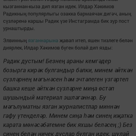
кызганнан-кыза дип язган идек. Илдар Хәкимов
Радикның популярлыгы озакка бармаячак дигәч, аның
сүзләренә каршы Радик үзе Инстаграмда бик зур пост
урнаштырды.
Элвинның
язганнарына
җавап итеп, яшен тизлеге белән
диярлек, Илдар Хәкимов бүген болай дип язды:
Радик дустым! Безнең араны кемгәдер
бозырга кирәк булгандыр бәлки, минем әйткән
сүзләрнең мәгънәсен һәм эчтәлеген үзгәртеп
башка кеше әйткән сүзләрне миңа өстәп
шушындый материал эшләгәннәр. Бу
мәгълүматны язган журналистлар миннән
гафу үтенделәр. Минем сиңа һәм синең иҗатка
карата мөнәсәбәтемне бик яхшы беләсең ;) Без
синең белән ничек дуслар булган идек, шулай