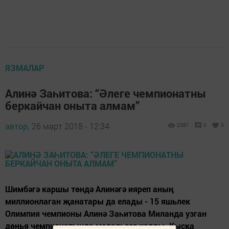
ЯЗМАЛАР
Алинә Заһитова: “Әлеге чемпионатны
беркайчан оныта алмам”
автор,
26 март 2018 - 12:34
2081
0
0
Шимбәгә каршы төндә Алинәгә ияреп аның
миллионлаган җанатары да елады - 15 яшьлек
Олимпия чемпионы Алинә Заһитова Миланда узган
дөнья чемпионатында медальсез калды. Кыска