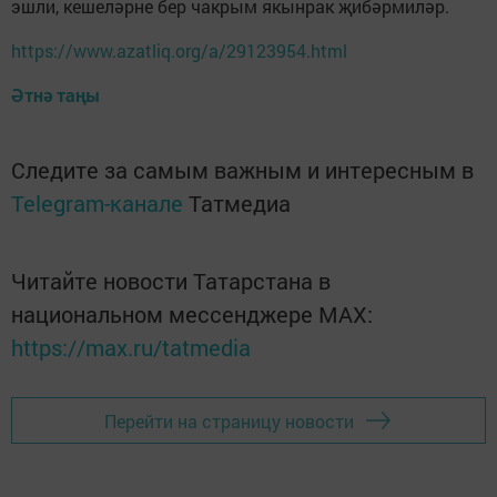
эшли, кешеләрне бер чакрым якынрак җибәрмиләр.
https://www.azatliq.org/a/29123954.html
Әтнә таңы
Следите за самым важным и интересным в
Telegram-канале
Татмедиа
Читайте новости Татарстана в
национальном мессенджере MАХ:
https://max.ru/tatmedia
Перейти на страницу новости