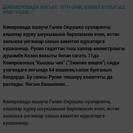
Кемеровада яшәүче Галия Окрушко сүзләренчә,
кешеләр курку шаукымына бирелмәсен өчен, өстән
халыкка үлгәннәр санын киметеп күрсәтергә
кушканнар. Русия гадәттән тыш хәлләр министрлыгы
дүшәмбе Казан вакыты белән сәгать 11дә
Кемеровоның "Кышкы чия" ("Зимняя вишня") сәүдә
үзәгендәге янгында 64 кешенең һәлак булганын
белдерде. Бу санны Русия тикшерү комитеты да
раслады. Янгын башыннан...
Кемеровада яш
әү
че
Галия
Окрушко
с
ү
зл
ә
ренч
ә
,
кешел
ә
р
курку
шаукымына
бирелм
ә
сен
ө
чен
,
ө
ст
ә
н
халыкка
ү
лг
ә
нн
ә
р
санын
киметеп
к
ү
рс
ә
терг
ә
кушканнар
.