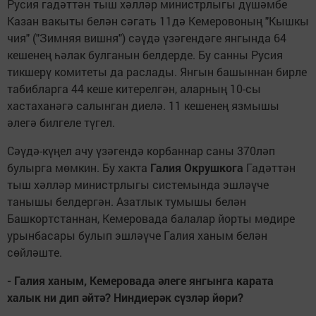
Русия гадәттән тыш хәлләр министрлыгы дүшәмбе
Казан вакыты белән сәгать 11дә Кемеровоның "Кышкы
чия" ("Зимняя вишня") сәүдә үзәгендәге янгында 64
кешенең һәлак булганын белдерде. Бу санны Русия
тикшерү комитеты да раслады. Янгын башыннан бирле
табибларга 44 кеше китерелгән, аларның 10-сы
хастаханәгә салынган диелә. 11 кешенең язмышы
әлегә билгеле түгел.
Сәүдә-күңел ачу үзәгендә корбаннар саны 370ләп
булырга мөмкин. Бу хакта
Галия Окрушкога
Гадәттән
тыш хәлләр министрлыгы системында эшләүче
танышы белдергән. Азатлык тумышы белән
Башкортстаннан, Кемеровада балалар йорты мөдире
урынбасары булып эшләүче Галия ханым белән
сөйләште.
- Галия ханым, Кемеровада
ә
леге
янгынга
карата
халык
ни
дип
ә
йт
ә
?
Ни
ндиер
ә
к
с
ү
зл
ә
р
й
ө
ри
?