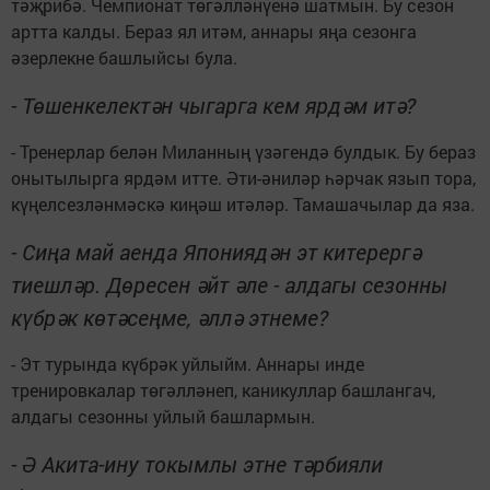
тәҗрибә. Чемпионат төгәлләнүенә шатмын. Бу сезон
артта калды. Бераз ял итәм, аннары яңа сезонга
әзерлекне башлыйсы була.
- Төшенкелектән чыгарга кем ярдәм итә?
- Тренерлар белән Миланның үзәгендә булдык. Бу бераз
онытылырга ярдәм итте. Әти-әниләр һәрчак язып тора,
күңелсезләнмәскә киңәш итәләр. Тамашачылар да яза.
- Сиңа май аенда Япониядән эт китерергә
тиешләр. Дөресен әйт әле - алдагы сезонны
күбрәк көтәсеңме, әллә этнеме?
- Эт турында күбрәк уйлыйм. Аннары инде
тренировкалар төгәлләнеп, каникуллар башлангач,
алдагы сезонны уйлый башлармын.
- Ә Акита-ину токымлы этне тәрбияли