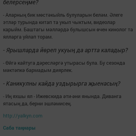
белерсеңме?
- Аларның бик мөстәкыйль булуларын беләм. Әлеге
этләр турында китап та укып чыктым, видеолар
карыйм. Баштагы мәлләрдә булышсын өчен кинолог та
ялларга уйлап торам.
- Ярышларда йөреп укуың да артта каладыр?
- Өйгә кайтуга дәресләргә утырасы була. Бу сезонда
мәктәпкә бармадым диярлек.
- Каникулны кайда уздырырга җыенасың?
- Иң яхшы ял - Ижевскида әти-әни янында. Диванга
ятасың да, берни эшләмисең.
http://yalkyn.com
Саба таңнары