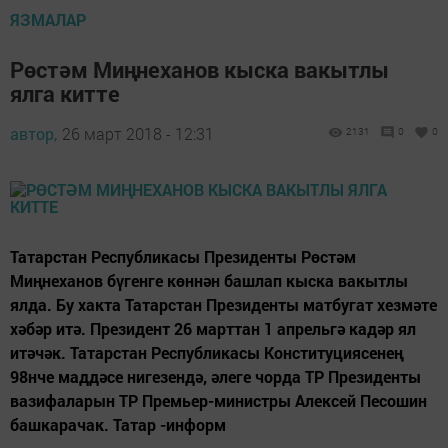
ЯЗМАЛАР
Рөстәм Миңнеханов кыска вакытлы
ялга китте
автор,
26 март 2018 - 12:31
2131
0
0
Татарстан Республикасы Президенты Рөстәм
Миңнеханов бүгенге көннән башлап кыска вакытлы
ялда. Бу хакта Татарстан Президенты матбугат хезмәте
хәбәр итә. Президент 26 марттан 1 апрельгә кадәр ял
итәчәк. Татарстан Республикасы Конституциясенең
98нче маддәсе нигезендә, әлеге чорда ТР Президенты
вазифаларын ТР Премьер-министры Алексей Песошин
башкарачак. Татар -информ