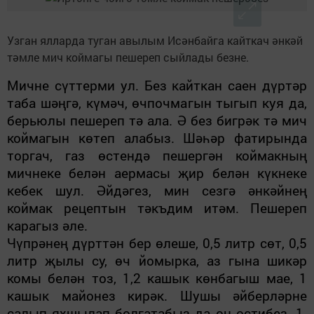
Узган ялларда туган авылым Исәнбайга кайткач әнкәй
тәмле мич коймагы пешереп сыйлады безне.
Мичне сүттерми ул. Без кайткан саен дүртәр
таба шәңгә, күмәч, өчпочмагын тыгып куя да,
берьюлы пешереп тә ала. Ә без бигрәк тә мич
коймагын көтеп алабыз. Шәһәр фатирында
торгач, газ өстендә пешергән коймакның
мичнеке белән аермасы җир белән күкнеке
кебек шул. Әйдәгез, мин сезгә әнкәйнең
коймак рецептын тәкъдим итәм. Пешереп
карагыз әле.
Чүпрәнең дүрттән бер өлеше, 0,5 литр сөт, 0,5
литр җылы су, өч йомырка, аз гына шикәр
комы белән тоз, 1,2 кашык көнбагыш мае, 1
кашык майонез кирәк. Шушы әйберләрне
салып яхшылап болгатабыз да он өстибез. 1-