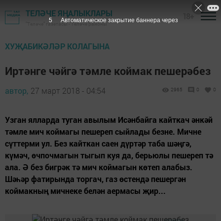
ТЕЛӘЧЕ ЯҢАЛЫКЛАРЫ
18+
4
Автоматическое закрытие баннера через
"Теләче" газетасы - Теләче районы
ХУҖАБИКӘЛӘР КОЛАГЫНА
Иртәнге чәйгә тәмле коймак пешерәбез
автор,
27 март 2018 - 04:54
2965
0
0
Узган ялларда туган авылым Исәнбайга кайткач әнкәй
тәмле мич коймагы пешереп сыйлады безне. Мичне
сүттерми ул. Без кайткан саен дүртәр таба шәңгә,
күмәч, өчпочмагын тыгып куя да, берьюлы пешереп тә
ала. Ә без бигрәк тә мич коймагын көтеп алабыз.
Шәһәр фатирында торгач, газ өстендә пешергән
коймакның мичнеке белән аермасы җир...