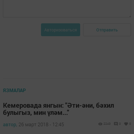
Отправить
Авторизоваться
ЯЗМАЛАР
Кемеровада янгын: "Әти-әни, бәхил
булыгыз, мин үләм..."
автор,
26 март 2018 - 12:45
2243
0
0