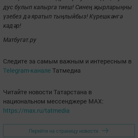
дус булып калырга тиеш! Синең җырларыңны
үзебез дә яратып тыңлыйбыз! Күрешкәнгә
кадәр!
Матбугат.ру
Следите за самым важным и интересным в
Telegram-канале
Татмедиа
Читайте новости Татарстана в
национальном мессенджере MАХ:
https://max.ru/tatmedia
Перейти на страницу новости