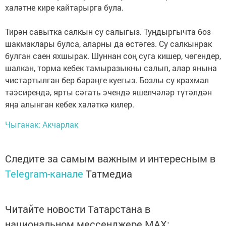
халәтне кире кайтарырга була.
Тирән савытка салкын су салыгыз. Туңдыргычта боз
шакмаклары булса, аларны да өстәгез. Су салкынрак
булган саен яхшырак. Шуннан соң суга кишер, чөгендер,
шалкан, торма кебек тамыразыкны салып, алар янына
чистартылган бер бәрәңге куегыз. Бозлы су крахмал
тәэсирендә, ярты сәгать эчендә яшелчәләр түтәлдән
яңа алынган кебек халәткә килер.
Чыганак: Акчарлак
Следите за самым важным и интересным в
Telegram-канале
Татмедиа
Читайте новости Татарстана в
национальном мессенджере MАХ: