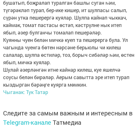
бушатып, боҗралап туралган башлы суган һәм,
түгәрәкләп турап, бер-ике кишер, ит шулпасы салып,
сүрән утка пешерергә куялар. Шулпа кайнап чыккач,
каймак, томат пастасы өстәп, кәстрүлне нык итеп
ябып, әзер булганчы томалап пешерәләр.
Куянны чуен белән мичкә куеп та пешерергә була. Ул
чагында чуенга бөтен нәрсәне берьюлы чи килеш
салалар, шулпа өстиләр, тоз, борыч сибәләр һәм, өстен
ябып, мичкә куялар.
Шулай әзерләнгән итне кайнар килеш, куе яшелчә
соусы белән бирәләр. Аерым савытта эре итеп турап
кыздырган бәрәңге куярга мөмкин.
Чыганак: Тук Татар
Следите за самым важным и интересным в
Telegram-канале
Татмедиа