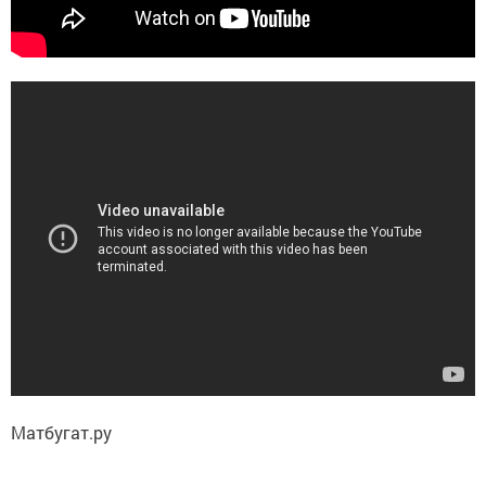
Матбугат.ру