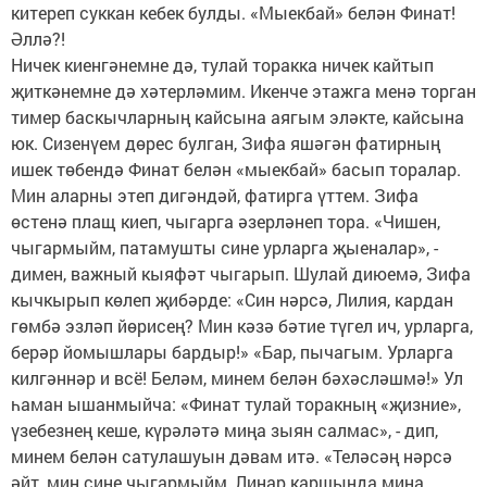
китереп суккан кебек булды. «Мыекбай» белән Финат!
Әллә?!
Ничек киенгәнемне дә, тулай торакка ничек кайтып
җиткәнемне дә хәтерләмим. Икенче этажга менә торган
тимер баскычларның кайсына аягым эләкте, кайсына
юк. Сизенүем дөрес булган, Зифа яшәгән фатирның
ишек төбендә Финат белән «мыекбай» басып торалар.
Мин аларны этеп дигәндәй, фатирга үттем. Зифа
өстенә плащ киеп, чыгарга әзерләнеп тора. «Чишен,
чыгармыйм, патамушты сине урларга җыеналар», -
димен, важный кыяфәт чыгарып. Шулай диюемә, Зифа
кычкырып көлеп җибәрде: «Син нәрсә, Лилия, кардан
гөмбә эзләп йөрисең? Мин кәзә бәтие түгел ич, урларга,
берәр йомышлары бардыр!» «Бар, пычагым. Урларга
килгәннәр и всё! Беләм, минем белән бәхәсләшмә!» Ул
һаман ышанмыйча: «Финат тулай торакның «җизние»,
үзебезнең кеше, күрәләтә миңа зыян салмас», - дип,
минем белән сатулашуын дәвам итә. «Теләсәң нәрсә
әйт, мин сине чыгармыйм, Линар каршында миңа