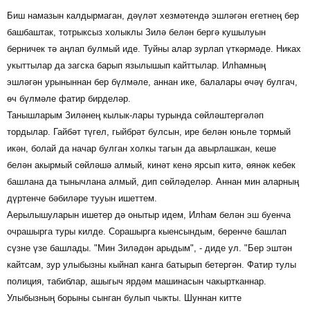
Биш намазын калдырмаган, дәүләт хезмәтендә эшләгән егетнең бер
башбаштак, тотрыксыз холыклы Зилә белән бергә кушылуын
берничек тә аңлап булмый иде. Туйны алар зурлап үткәрмәде. Никах
укыттылар да загска барып язылышып кайттылар. Илһамның
эшләгән урыныннан бер бүлмәле, аннан ике, балалары өчәү булгач,
өч бүлмәле фатир бирделәр.
Танышларым Зиләнең кылык-лары турында сөйләштергәләп
тордылар. Гайбәт түгел, гыйбрәт булсын, ире белән юньле тормый
икән, болай да начар булган холкы тагын да авырлашкан, кеше
белән акырмый сөйләшә алмый, кинәт кенә ярсып китә, өянәк кебек
башлана да тынычлана алмый, дип сөйләделәр. Аннан мин аларның
дүртенче бәбиләре тууын ишеттем.
Аерылышуларын ишетер дә онытыр идем, Илһам белән эш буенча
очрашырга туры килде. Сорашырга кыенсындым, беренче башлап
сүзне үзе башлады. "Мин Зиләдән арыдым", - диде ул. "Бер эштән
кайтсам, зур улыбызны кыйнап канга батырып бетергән. Фатир тулы
полиция, табиблар, ашыгыч ярдәм машинасын чакыртканнар.
Улыбызның борыны сынган булып чыкты. Шуннан китте