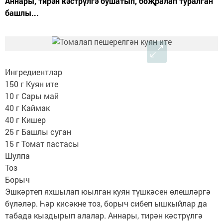
Аннары, тирән кәстрүлгә бушатып, боҗралап туралган
башлы...
Ингредиентлар
150 г Куян ите
10 г Сары май
40 г Каймак
40 г Кишер
25 г Башлы суган
15 г Томат пастасы
Шулпа
Тоз
Борыч
Эшкәртеп яхшылап юылган куян түшкәсен өлешләргә
бүләләр. Һәр кисәкне тоз, борыч сибеп ышкыйлар да
табада кыздырып алалар. Аннары, тирән кәстрүлгә