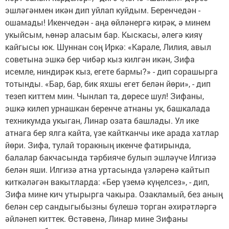
эшләгәнмен икән дип уйлап куйдым. Беренчедән -
ошамады! Икенчедән - аңа өйләнергә кирәк, ә минем
укыйсым, һөнәр аласым бар. Кыскасы, әлегә кияү
кайгысы юк. Шуннан соң Иркә: «Карале, Лилия, авыл
советына эшкә бер чибәр кыз килгән икән, Зифа
исемле, ниндирәк кыз, егете бармы?» - дип сорашырга
тотынды. «Бар, бар, бик яхшы егет белән йөри», - дип
тезеп киттем мин. Чынлап та, дөресе шул! Зифаны,
эшкә килеп урнашкан беренче атнаны ук, башкалада
техникумда укыган, Линар озата башлады. Ул ике
атнага бер ялга кайта, үзе кайтканчы ике арада хатлар
йөри. Зифа, тулай торакның икенче фатирында,
балалар бакчасында тәрбияче булып эшләүче Илгизә
белән яши. Илгизә атна уртасында үзләренә кайтып
киткәләгән вакытларда: «Бер үземә күңелсез», - дип,
Зифа мине кич утырырга чакыра. Озакламый, без аның
белән сер сандыгыбызны бүлешә торган әхирәтләргә
әйләнеп киттек. Өстәвенә, Линар мине Зифаны