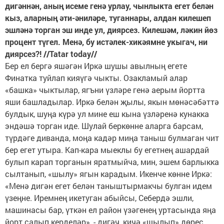
дигәннән, аның исеме генә урлау, чынлыкта егет белән
кыз, аларның әти-әниләре, туганнары, алдан килешеп
эшләнә торган эш инде ул, диярсез. Килешәм, ләкин йөз
процент түгел. Менә, бу истәлек-хикәямне укыгач, ни
диярсез?! //Tatar today//
Бер ел бергә яшәгән Иркә шушы авылның егете
Финатка туйлап кияүгә чыкты. Озакламый алар
«башка» чыктылар, ягъни үзләре генә аерым йортта
яши башладылар. Иркә белән җылы, якын мөнәсәбәттә
булдык, шуңа күрә ул мине еш кына үзләренә кунакка
эндәшә торган иде. Шулай беркөнне аларга барсам,
түрдәге диванда, моңа кадәр миңа таныш булмаган чит
бер егет утыра. Кап-кара мыеклы бу егетнең ашардай
булып карап торганын яратмыйча, мин, эшем барлыкка
сылтанып, «шылу» ягын карадым. Икенче көнне Иркә:
«Менә дигән егет белән таныштырмакчы булган идем
үзеңне. Иремнең икетуган абыйсы, Себердә эшли,
машинасы бар, үткән ел район үзәгенең уртасында яңа
йорт салып керделәр», - дигәч, кичә «шылып» дөрес