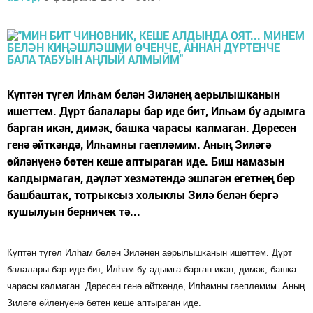
Күптән түгел Илһам белән Зиләнең аерылышканын
ишеттем. Дүрт балалары бар иде бит, Илһам бу адымга
барган икән, димәк, башка чарасы калмаган. Дөресен
генә әйткәндә, Илһамны гаепләмим. Аның Зиләгә
өйләнүенә бөтен кеше аптыраган иде. Биш намазын
калдырмаган, дәүләт хезмәтендә эшләгән егетнең бер
башбаштак, тотрыксыз холыклы Зилә белән бергә
кушылуын берничек тә...
Күптән түгел Илһам белән Зиләнең аерылышканын ишеттем. Дүрт
балалары бар иде бит, Илһам бу адымга барган икән, димәк, башка
чарасы калмаган. Дөресен генә әйткәндә, Илһамны гаепләмим. Аның
Зиләгә өйләнүенә бөтен кеше аптыраган иде.