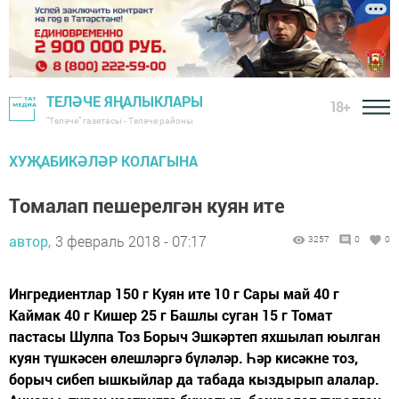
ТЕЛӘЧЕ ЯҢАЛЫКЛАРЫ
18+
"Теләче" газетасы - Теләче районы
ХУҖАБИКӘЛӘР КОЛАГЫНА
Томалап пешерелгән куян ите
автор,
3 февраль 2018 - 07:17
3257
0
0
Ингредиентлар 150 г Куян ите 10 г Сары май 40 г
Каймак 40 г Кишер 25 г Башлы суган 15 г Томат
пастасы Шулпа Тоз Борыч Эшкәртеп яхшылап юылган
куян түшкәсен өлешләргә бүләләр. Һәр кисәкне тоз,
борыч сибеп ышкыйлар да табада кыздырып алалар.