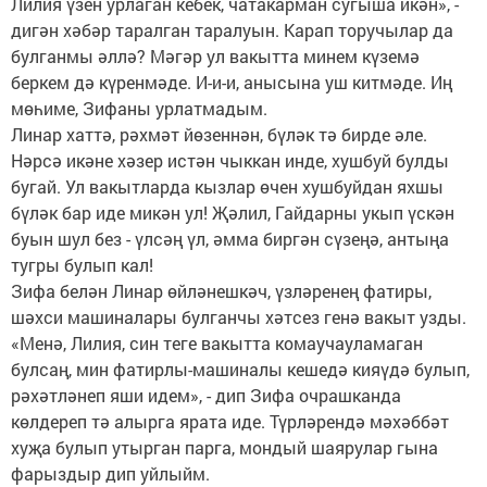
Лилия үзен урлаган кебек, чатакарман сугыша икән», -
дигән хәбәр таралган таралуын. Карап торучылар да
булганмы әллә? Мәгәр ул вакытта минем күземә
беркем дә күренмәде. И-и-и, анысына уш китмәде. Иң
мөһиме, Зифаны урлатмадым.
Линар хаттә, рәхмәт йөзеннән, бүләк тә бирде әле.
Нәрсә икәне хәзер истән чыккан инде, хушбуй булды
бугай. Ул вакытларда кызлар өчен хушбуйдан яхшы
бүләк бар иде микән ул! Җәлил, Гайдарны укып үскән
буын шул без - үлсәң үл, әмма биргән сүзеңә, антыңа
тугры булып кал!
Зифа белән Линар өйләнешкәч, үзләренең фатиры,
шәхси машиналары булганчы хәтсез генә вакыт узды.
«Менә, Лилия, син теге вакытта комаучауламаган
булсаң, мин фатирлы-машиналы кешедә кияүдә булып,
рәхәтләнеп яши идем», - дип Зифа очрашканда
көлдереп тә алырга ярата иде. Түрләрендә мәхәббәт
хуҗа булып утырган парга, мондый шаярулар гына
фарыздыр дип уйлыйм.