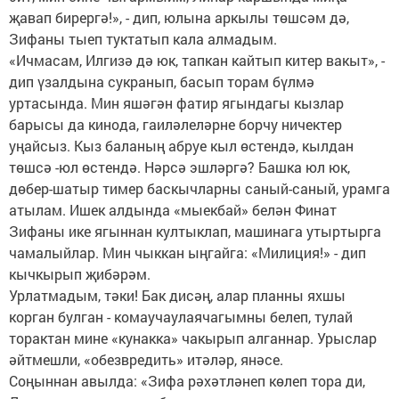
җавап бирергә!», - дип, юлына аркылы төшсәм дә,
Зифаны тыеп туктатып кала алмадым.
«Ичмасам, Илгизә дә юк, тапкан кайтып китер вакыт», -
дип үзалдына сукранып, басып торам бүлмә
уртасында. Мин яшәгән фатир ягындагы кызлар
барысы да кинода, гаиләлеләрне борчу ничектер
уңайсыз. Кыз баланың абруе кыл өстендә, кылдан
төшсә -юл өстендә. Нәрсә эшләргә? Башка юл юк,
дөбер-шатыр тимер баскычларны саный-саный, урамга
атылам. Ишек алдында «мыекбай» белән Финат
Зифаны ике ягыннан култыклап, машинага утыртырга
чамалыйлар. Мин чыккан ыңгайга: «Милиция!» - дип
кычкырып җибәрәм.
Урлатмадым, тәки! Бак дисәң, алар планны яхшы
корган булган - комаучаулаячагымны белеп, тулай
торактан мине «кунакка» чакырып алганнар. Урыслар
әйтмешли, «обезвредить» итәләр, янәсе.
Соңыннан авылда: «Зифа рәхәтләнеп көлеп тора ди,