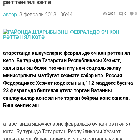
рәттән ял көтә
автор,
3 февраль 2018 - 06:44
2651
0
0
атарстанда яшәүчеләрне февральдә өч көн рәттән ял
көтә. Бу турыда Татарстан Республикасы Хезмәт,
халыкны эш белән тәэмин итү һәм социаль яклау
министрлыгы матбугат хезмәте хәбәр итә. Россия
Федерациясе Хезмәт кодексының 112 маддәсе буенча
23 февральдә билгеләп үтелә торган Ватанны
саклаучылар көне ял итә торган бәйрәм көне санала.
Биш көнлек эш...
атарстанда яшәүчеләрне февральдә өч көн рәттән ял
көтә. Бу турыда Татарстан Республикасы Хезмәт,
халыкны эш белән тәэмин итү һәм социаль яклау