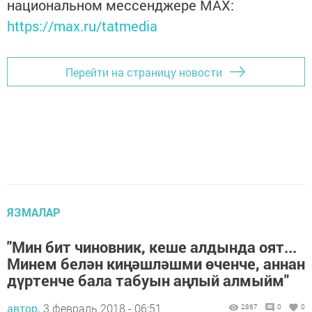
национальном мессенджере MАХ:
https://max.ru/tatmedia
Перейти на страницу новости
ЯЗМАЛАР
"Мин бит чиновник, кеше алдында оят...
Минем белән киңәшләшми өченче, аннан
дүртенче бала табуын аңлый алмыйм"
автор,
3 февраль 2018 - 06:51
2867
0
0