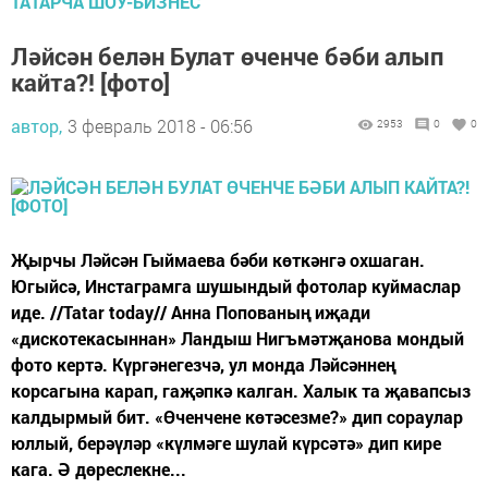
ТАТАРЧА ШОУ-БИЗНЕС
Ләйсән белән Булат өченче бәби алып
кайта?! [фото]
автор,
3 февраль 2018 - 06:56
2953
0
0
Җырчы Ләйсән Гыймаева бәби көткәнгә охшаган.
Югыйсә, Инстаграмга шушындый фотолар куймаслар
иде. //Tatar today// Анна Попованың иҗади
«дискотекасыннан» Ландыш Нигъмәтҗанова мондый
фото кертә. Күргәнегезчә, ул монда Ләйсәннең
корсагына карап, гаҗәпкә калган. Халык та җавапсыз
калдырмый бит. «Өченчене көтәсезме?» дип сораулар
юллый, берәүләр «күлмәге шулай күрсәтә» дип кире
кага. Ә дөреслекне...