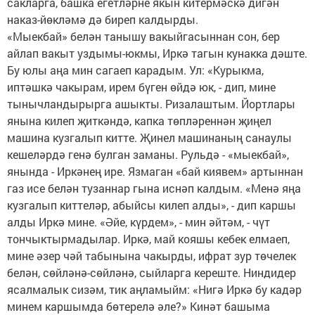
сакларга, башка егетләрне якын китермәскә дигән
наказ-йөкләмә дә биреп калдырды.
«Мыекбай» белән танышу вакыйгасыннан сон, бер
айлап вакыт уздымы-юкмы, Иркә тагын кунакка дәште.
Бу юлы аңа мин сагаеп карадым. Ул: «Курыкма,
иптәшкә чакырам, ирем бүген өйдә юк, - дип, мине
тынычландырырга ашыкты. Ризалаштым. Йортлары
янына килеп җиткәндә, капка төпләреннән җиңел
машина кузгалып китте. Җинел машинаның санаулы
кешеләрдә генә булган заманы. Рульдә - «мыекбай»,
янында - Иркәнең ире. Язмаган «бай киявем» артыннан
газ исе белән тузаннар гына иснәп калдым. «Менә яңа
кузгалып киттеләр, абыйсы килеп алды», - дип каршы
алды Иркә мине. «Әйе, күрдем», - мин әйтәм, - чүт
тончыктырмадылар. Иркә, май кояшы кебек елмаеп,
мине әзер чәй табынына чакырды, ифрат зур төчелек
белән, сөйләнә-сөйләнә, сыйларга кереште. Ниндидер
ясалмалык сизәм, тик аңламыйм: «Нигә Иркә бу кадәр
минем каршымда бөтерелә әле?» Кинәт башыма