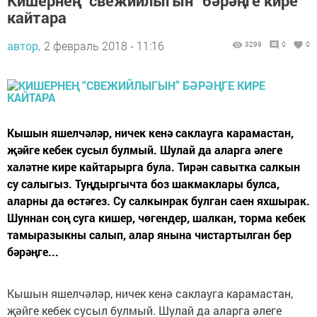
Кишернең “свежийлыгын” бәрәңге кире
кайтара
автор,
2 февраль 2018 - 11:16
3299
0
0
Кышын яшелчәләр, ничек кенә саклауга карамастан,
җәйге кебек сусыл булмый. Шулай да аларга әлеге
халәтне кире кайтарырга була. Тирән савытка салкын
су салыгыз. Туңдыргычта боз шакмаклары булса,
аларны да өстәгез. Су салкынрак булган саен яхшырак.
Шуннан соң суга кишер, чөгендер, шалкан, торма кебек
тамыразыкны салып, алар янына чистартылган бер
бәрәңге...
Кышын яшелчәләр, ничек кенә саклауга карамастан,
җәйге кебек сусыл булмый. Шулай да аларга әлеге