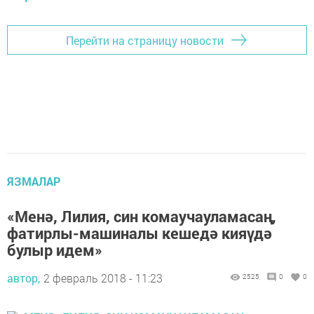
Перейти на страницу новости
ЯЗМАЛАР
«Менә, Лилия, син комаучауламасаң,
фатирлы-машиналы кешедә кияүдә
булыр идем»
автор,
2 февраль 2018 - 11:23
2525
0
0