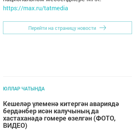
https://max.ru/tatmedia
Перейти на страницу новости
ЮЛЛАР ЧАТЫНДА
Кешеләр үлеменә китергән авариядә
бердәнбер исән калучының да
хастаханәдә гомере өзелгән (ФОТО,
ВИДЕО)