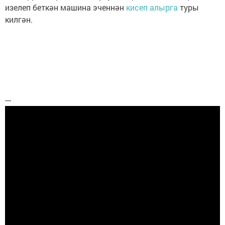
изелеп беткән машина эченнән
кисеп алырга
туры
килгән.
---