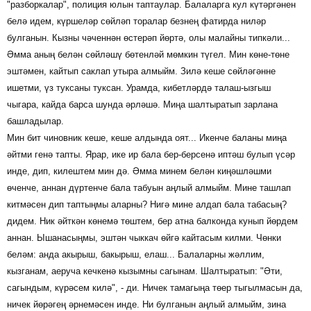
"разборкалар", полиция юлын таптаулар. Балаларга кул күтәргәнен
белә идем, күршеләр сөйләп торалар безнең фатирда ниләр
булганын. Кызны чәченнән өстерәп йөртә, олы малайны типкәли...
Әмма аның белән сөйләшү бөтенләй мөмкин түгел. Мин көне-төне
эштәмен, кайтып саклап утыра алмыйм. Зилә кеше сөйләгәнне
ишетми, үз туксаны туксан. Урамда, кибетләрдә талаш-ызгыш
чыгара, кайда барса шунда әрләшә. Миңа шалтыратып зарлана
башладылар.
Мин бит чиновник кеше, кеше алдында оят... Икенче баланы миңа
әйтми генә тапты. Ярар, ике ир бала бер-берсенә иптәш булып үсәр
инде, дип, килештем мин дә. Әмма минем белән киңәшләшми
өченче, аннан дүртенче бала табуын аңлый алмыйм. Мине ташлап
китмәсен дип таптыңмы аларны? Нигә мине алдап бала табасың?
дидем. Ник әйткән көнемә төштем, бер атна балконда кунып йөрдем
аннан. Ышанасыңмы, эштән чыккач өйгә кайтасым килми. Чөнки
беләм: анда акырыш, бакырыш, елаш... Балаларны жәллим,
кызганам, аеруча кечкенә кызымны сагынам. Шалтыратып: "Әти,
сагындым, күрәсем килә", - ди. Ничек тамагыңа төер тыгылмасын да,
ничек йөрәгең әрнемәсен инде. Ни булганын аңлый алмыйм, зина