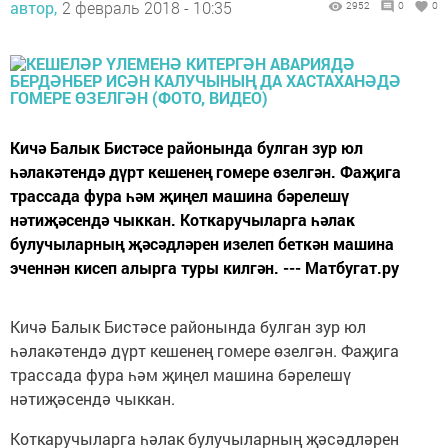
автор,
2 февраль 2018 - 10:35
2952
0
0
Кичә Балык Бистәсе районында булган зур юл
һәлакәтендә дүрт кешенең гомере өзелгән. Фаҗига
трассада фура һәм җиңел машина бәрелешү
нәтиҗәсендә чыккан. Коткаручыларга һәлак
булучыларның җәсәдләрен изелеп беткән машина
эченнән кисеп алырга туры килгән. --- Матбугат.ру
Кичә Балык Бистәсе районында булган зур юл
һәлакәтендә дүрт кешенең гомере өзелгән. Фаҗига
трассада фура һәм җиңел машина бәрелешү
нәтиҗәсендә чыккан.
Коткаручыларга һәлак булучыларның җәсәдләрен