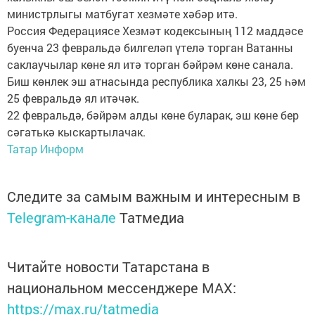
министрлыгы матбугат хезмәте хәбәр итә.
Россия Федерациясе Хезмәт кодексының 112 маддәсе
буенча 23 февральдә билгеләп үтелә торган Ватанны
саклаучылар көне ял итә торган бәйрәм көне санала.
Биш көнлек эш атнасында республика халкы 23, 25 һәм
25 февральдә ял итәчәк.
22 февральдә, бәйрәм алды көне буларак, эш көне бер
сәгатькә кыскартылачак.
Татар Информ
Следите за самым важным и интересным в
Telegram-канале
Татмедиа
Читайте новости Татарстана в
национальном мессенджере MАХ:
https://max.ru/tatmedia