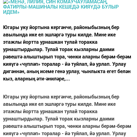
Югары уку йортына кергәнче, районыбызның бер
авылында ике ел эшләргә туры килде. Мине ике
этажлы йортта урнашкан тулай торакка
урнаштырдылар. Тулай торак кызларны даими
рәвештә алыштырып тора, чөнки аларны берәм-берәм
кияүгә «чүпләп» торалар - йә туйлап, йә урлап. Урлау
дигәннән, аның исеме генә урлау, чынлыкта егет белән
кыз, аларның әти-әниләре,...
Югары уку йортына кергәнче, районыбызның бер
авылында ике ел эшләргә туры килде. Мине ике
этажлы йортта урнашкан тулай торакка
урнаштырдылар. Тулай торак кызларны даими
рәвештә алыштырып тора, чөнки аларны берәм-берәм
кияүгә «чүпләп» торалар - йә туйлап, йә урлап. Урлау