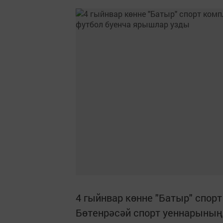
4 гыйнвар көнне "Батыр" спо
Бөтенрәсәй спорт уеннарының