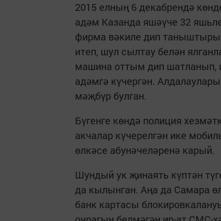
2015 елның 6 декабрендә көнд
адәм Казанда яшәүче 32 яшьл
фирма вәкиле дип таныштырып
итеп, шул сылтау белән ялган
машина оттым дип шатланып, и
адәмгә күчергән. Алдалаулары
мәҗбүр булган.
Бүгенге көндә полиция хезмә
акчалар күчерелгән ике мобил
өлкәсе абунәчеләренә карый.
Шундый ук җинаять күптән түг
да кылынган. Аңа да Самара 
банк картасы блокировкалану
очрагын белмәгән ир-ат СМС-х