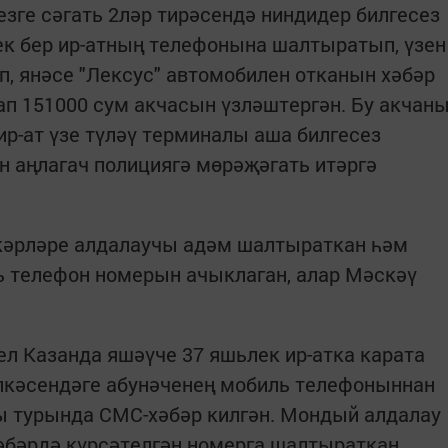
езге сәгать 2ләр тирәсендә ниндидер билгесез
ек бер ир-атның телефонына шалтыратып, үзен
, янәсе "Лексус" автомобилен отканын хәбәр
лап 151000 сум акчасын үзләштергән. Бу акчан
р-ат үзе түләү терминалы аша билгесез
н аңлагач полициягә мөрәҗәгать итәргә
ткәрләре алдалаучы адәм шалтыраткан һәм
ь телефон номерын ачыклаган, алар Мәскәү
ел Казанда яшәүче 37 яшьлек ир-атка карата
өлкәсендәге абунәченең мобиль телефоныннан
ы турында СМС-хәбәр килгән. Мондый алдалау
әбәрдә күрсәтелгән номерга шалтыраткан.