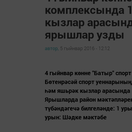
комплексында 1
кызлар арасынд
ярышлар узды
автор,
5 гыйнвар 2016 - 12:12
4 гыйнвар көнне "Батыр" спо
Бөтенрәсәй спорт уеннарының
һәм яшьрәк кызлар арасында 
Ярышларда район мәктәпләре
түбәндәгечә билгеләнде: 1 уры
урын: Шәдке мәктәбе