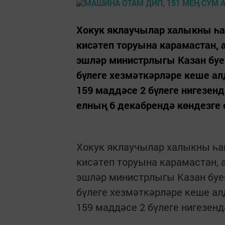
Хокук яклаучылар халыкны һа
кисәтеп торуына карамастан, 
эшләр министрлыгы Казан буе
бүлеге хезмәткәрләре кеше а
159 маддәсе 2 бүлеге нигезен
елның 6 декабрендә көндезге с
Хокук яклаучылар халыкны һа
кисәтеп торуына карамастан, 
эшләр министрлыгы Казан буе
бүлеге хезмәткәрләре кеше а
159 маддәсе 2 бүлеге нигезен