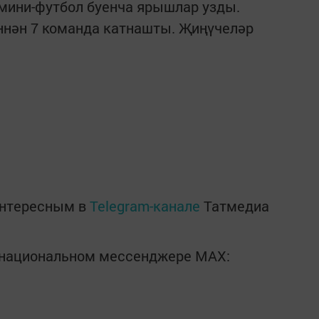
мини-футбол буенча ярышлар узды.
нән 7 команда катнашты. Җиңүчеләр
интересным в
Telegram-канале
Татмедиа
в национальном мессенджере MАХ: