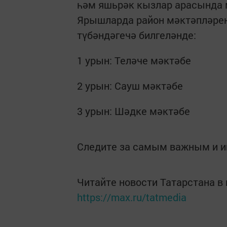
һәм яшьрәк кызлар арасында 
Ярышларда район мәктәпләрен
түбәндәгечә билгеләнде:
1 урын: Теләче мәктәбе
2 урын: Сауш мәктәбе
3 урын: Шәдке мәктәбе
Следите за самым важным и 
Читайте новости Татарстана 
https://max.ru/tatmedia