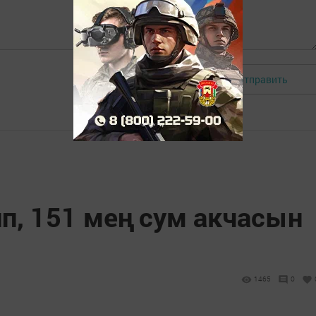
Отправить
Авторизоваться
п, 151 мең сум акчасын
1465
0