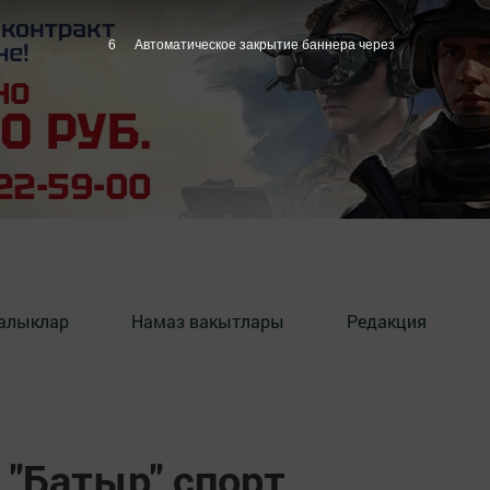
5
Автоматическое закрытие баннера через
алыклар
Намаз вакытлары
Редакция
 "Батыр" спорт