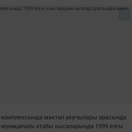
рт комплексында мәктәп укучылары арасында
 муниципаль этабы кысаларында 1999 елгы