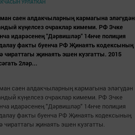
ман саен алдакчыларның кармагына эләгүдән
андый күңелсез очраклар кимеми. РФ Эчке
нча идарәсенең "Дәрвишләр" 14нче полиция
лдалау факты буенча РФ Җинаять кодексының
дә чираттагы җинаять эшен кузгатты. 2015
әгать 2ләр...
ман саен алдакчыларның кармагына эләгүдән
андый күңелсез очраклар кимеми. РФ Эчке
нча идарәсенең "Дәрвишләр" 14нче полиция
лдалау факты буенча РФ Җинаять кодексының
дә чираттагы җинаять эшен кузгатты.