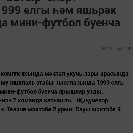
999 елгы һәм яшьрәк
а мини-футбол буенча
1491
0
рт комплексында мәктәп укучылары арасында
 муниципаль этабы кысаларында 1999 елгы
мини-футбол буенча ярышлар узды.
ннән 7 команда катнашты. Җиңүчеләр
н: Теләче мәктәбе 2 урын: Сауш мәктәбе 3