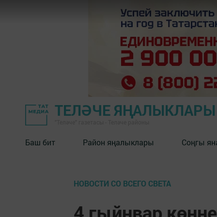
ТЕЛӘЧЕ ЯҢАЛЫКЛАРЫ
"Теләче" газетасы - Теләче районы
Баш бит
Район яңалыклары
Соңгы ян
НОВОСТИ СО ВСЕГО СВЕТА
4 гыйнвар көнне