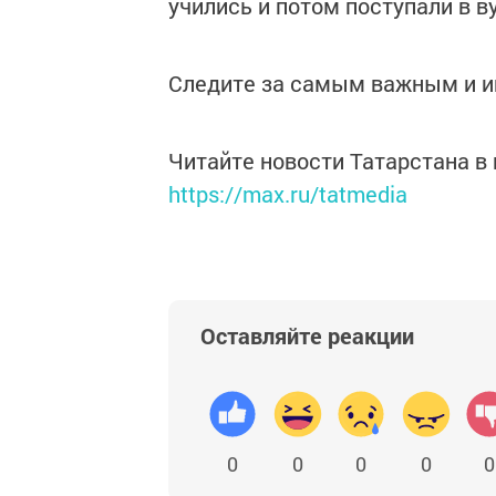
учились и потом поступали в в
Следите за самым важным и 
Читайте новости Татарстана 
https://max.ru/tatmedia
Оставляйте реакции
0
0
0
0
0