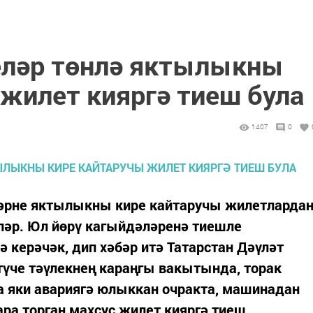
еләр төнлә яктылыкны
 жилет кияргә тиеш була
1407
0
әрне яктылыкны кире кайтаручы жилетларда
әр. Юл йөрү кагыйдәләренә тиешле
ә керәчәк, дип хәбәр итә Татарстан Дәүләт
түче тәүлекнең караңгы вакытында, торак
да яки авариягә юлыккан очракта, машинадан
а торган махсус жилет кияргә тиеш....