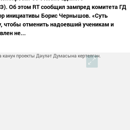
ГЭ). Об этом RT сообщил зампред комитета ГД
тор инициативы Борис Чернышов. «Суть
у, чтобы отменить надоевший ученикам и
лен не...