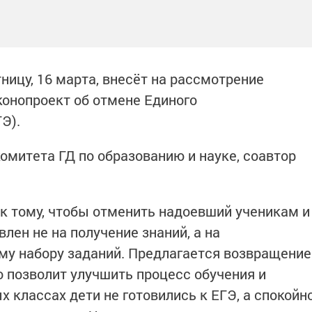
ницу, 16 марта, внесёт на рассмотрение
онопроект об отмене Единого
Э).
митета ГД по образованию и науке, соавтор
 к тому, чтобы отменить надоевший ученикам и
лен не на получение знаний, а на
му набору заданий. Предлагается возвращение
о позволит улучшить процесс обучения и
х классах дети не готовились к ЕГЭ, а спокойн