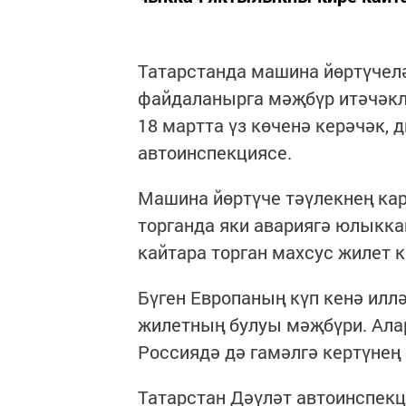
Татарстанда машина йөртүчел
файдаланырга мәҗбүр итәчәкл
18 мартта үз көченә керәчәк, 
автоинспекциясе.
Машина йөртүче тәүлекнең кар
торганда яки авариягә юлыкк
кайтара торган махсус жилет к
Бүген Европаның күп кенә ил
жилетның булуы мәҗбүри. Алар
Россиядә дә гамәлгә кертүнең
Татарстан Дәүләт автоинспек