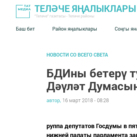
ТЕЛӘЧЕ ЯҢАЛЫКЛАРЫ
"Теләче" газетасы - Теләче районы
Баш бит
Район яңалыклары
Соңгы ян
НОВОСТИ СО ВСЕГО СВЕТА
БДИны бетерү т
Дәүләт Думасын
автор,
16 март 2018 - 08:28
руппа депутатов Госдумы в пят
нижней палаты парламента за