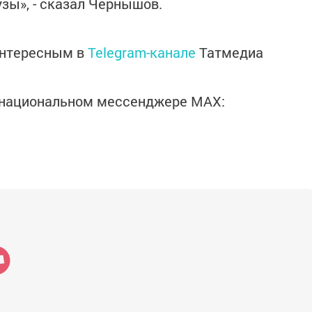
узы», - сказал Чернышов.
интересным в
Telegram-канале
Татмедиа
в национальном мессенджере MАХ: