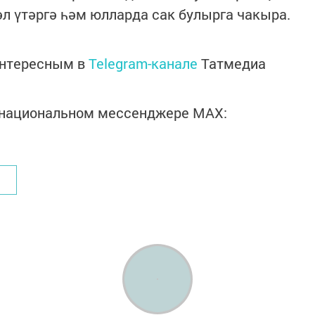
л үтәргә һәм юлларда сак булырга чакыра.
интересным в
Telegram-канале
Татмедиа
в национальном мессенджере MАХ: