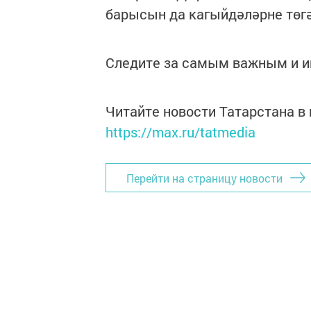
барысын да кагыйдәләрне төгә
Следите за самым важным и 
Читайте новости Татарстана 
https://max.ru/tatmedia
Перейти на страницу новости