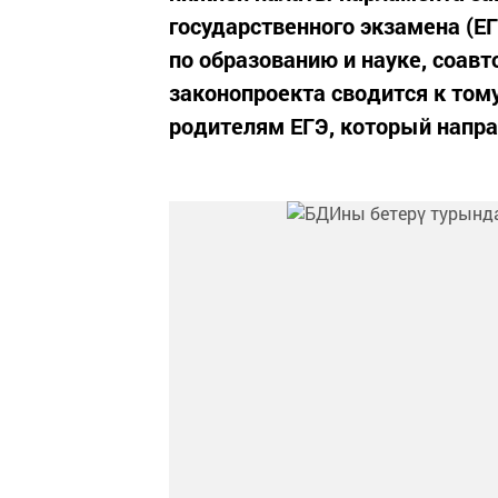
государственного экзамена (Е
по образованию и науке, соав
законопроекта сводится к том
родителям ЕГЭ, который направ