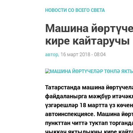
НОВОСТИ СО ВСЕГО СВЕТА
Машина йөртүч
кире кайтаручы
автор,
16 март 2018 - 08:04
Татарстанда машина йөртүчел
файдаланырга мәҗбүр итәчәкл
үзгәрешләр 18 мартта үз көчен
автоинспекциясе. Машина йөр
пункттан читтә туктап торган
чыккач яктылыкны кире кайтар