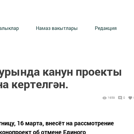
алыклар
Намаз вакытлары
Редакция
урында канун проекты
а кертелгән.
1659
0
ницу, 16 марта, внесёт на рассмотрение
конопроект об отмене Единого