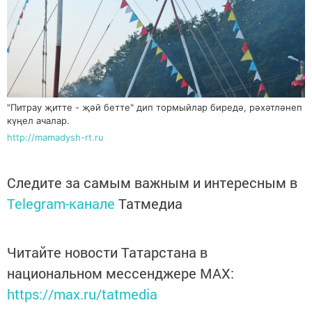
"Питрау җитте - җәй бетте" дип тормыйлар биредә, рәхәтләнеп
күңел ачалар.
http://mamadysh-rt.ru
Следите за самым важным и интересным в
Telegram-канале
Татмедиа
Читайте новости Татарстана в
национальном мессенджере MАХ:
https://max.ru/tatmedia