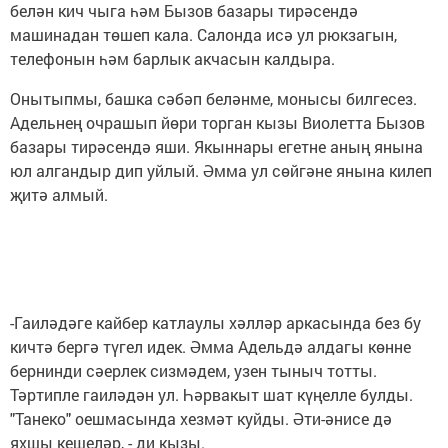
белән кич чыга һәм Бызов базары тирәсендә
машинадан төшеп кала. Салонда исә ул рюкзагын,
телефонын һәм барлык акчасын калдыра.
Онытыпмы, башка сәбәп беләнме, монысы билгесез.
Адельнең очрашып йөри торган кызы Виолетта Бызов
базары тирәсендә яши. Якыннары егетне аның янына
юл алгандыр дип уйлый. Әмма ул сөйгәне янына килеп
җитә алмый.
-Гаиләдәге кайбер катлаулы хәлләр аркасында без бу
кичтә бергә түгел идек. Әмма Адельдә алдагы көнне
бернинди сәерлек сизмәдем, узен тыныч тотты.
Тәртипле гаиләдән ул. Һәрвакыт шат күңелле булды.
"Танеко" оешмасында хезмәт куйды. Әти-әнисе дә
яхшы кешеләр, - ди кызы.