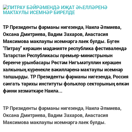
ТР Президенты фәрманы нигезендә, Наилә Әлмиева,
Оксана Дмитриева, Вадим Захаров, Анастасия
Максимова маклаулы исемнәргә лаек булды. Бүген
"Питрау" керәшен мәдәнияте республика фестивалендә
Татарстан Республикасы премьер-министрынын
беренче урынбасары Рөстәм Нигъмәтуллин керәшен
халкының күренекле вәкилләренә мактаулы исемнәр
тапшырды. ТР Президенты фәрманы нигезендә, Россия
сәнгать тарихы институты фольклор секторының өлкән
фәнни хезмәткәре Наилә...
ТР Президенты фәрманы нигезендә, Наилә Әлмиева,
Оксана Дмитриева, Вадим Захаров, Анастасия
Максимова маклаулы исемнәргә лаек булды.