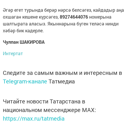
Әгәр егет турында берәр нәрсә белсәгез, кайдадыр аңа
охшаган кешене күрсәгез,
89274644076
номерына
шалтырата аласыз. Якыннарына бүген теләсә нинди
хәбәр бик кадерле.
Чулпан ШАКИРОВА
Интертат
Следите за самым важным и интересным в
Telegram-канале
Татмедиа
Читайте новости Татарстана в
национальном мессенджере MАХ:
https://max.ru/tatmedia