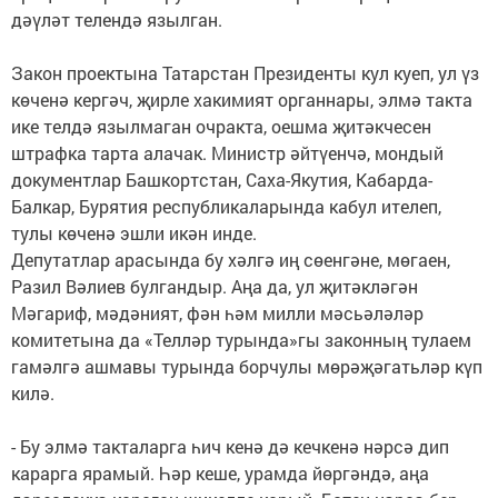
дәүләт телендә язылган.
Закон проектына Татарстан Президенты кул куеп, ул үз
көченә кергәч, җирле хакимият органнары, элмә такта
ике телдә язылмаган очракта, оешма җитәкчесен
штрафка тарта алачак. Министр әйтүенчә, мондый
документлар Башкортстан, Саха-Якутия, Кабарда-
Балкар, Бурятия республикаларында кабул ителеп,
тулы көченә эшли икән инде.
Депутатлар арасында бу хәлгә иң сөенгәне, мөгаен,
Разил Вәлиев булгандыр. Аңа да, ул җитәкләгән
Мәгариф, мәдәният, фән һәм милли мәсьәләләр
комитетына да «Телләр турында»гы законның тулаем
гамәлгә ашмавы турында борчулы мөрәҗәгатьләр күп
килә.
- Бу элмә такталарга һич кенә дә кечкенә нәрсә дип
карарга ярамый. Һәр кеше, урамда йөргәндә, аңа