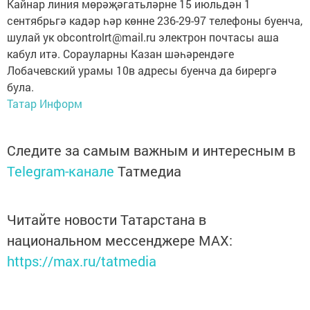
Кайнар линия мөрәҗәгатьләрне 15 июльдән 1
сентябрьгә кадәр һәр көнне 236-29-97 телефоны буенча,
шулай ук obcontrolrt@mail.ru электрон почтасы аша
кабул итә. Сорауларны Казан шәһәрендәге
Лобачевский урамы 10в адресы буенча да бирергә
була.
Татар Информ
Следите за самым важным и интересным в
Telegram-канале
Татмедиа
Читайте новости Татарстана в
национальном мессенджере MАХ:
https://max.ru/tatmedia