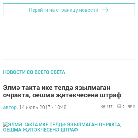
Перейти на страницу новости
НОВОСТИ СО ВСЕГО СВЕТА
Элмә такта ике телдә язылмаган
очракта, оешма җитәкчесенә штраф
автор,
14 июль 2017 - 10:48
1351
0
0