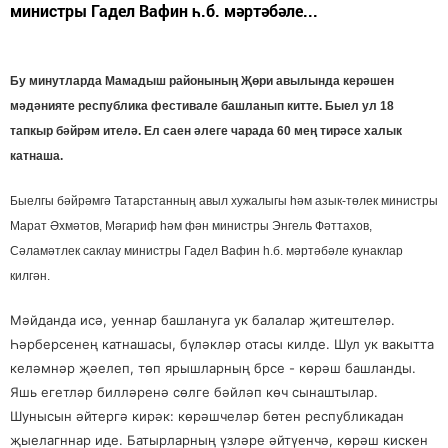
министры Гадел Вафин һ.б. мәртәбәле...
Бу минутларда Мамадыш районының Җөри авылында керәшен
мәдәнияте республика фестивале башланып китте. Быел ул 18
тапкыр бәйрәм ителә. Ел саен әлеге чарада 60 мең тирәсе халык
катнаша.
Быелгы бәйрәмгә Татарстанның авыл хужалыгы һәм азык-төлек министры
Марат Әхмәтов, Мәгариф һәм фән министры Энгель Фәттахов,
Сәламәтлек саклау министры Гадел Вафин һ.б. мәртәбәле кунаклар
килгән.
Мәйданда исә, уеннар башлануга ук балалар җитештеләр.
Һәрберсенең катнашасы, бүләкләр отасы килде. Шул ук вакытта
келәмнәр җәелеп, төп ярышларның брсе - көрәш башланды.
Яшь егетләр билләренә сөлге бәйләп көч сынаштылар.
Шунысын әйтергә кирәк: көрәшчеләр бөтен республикадан
җыелагннар иде. Батырларның үзләре әйтүенчә, көрәш кискен