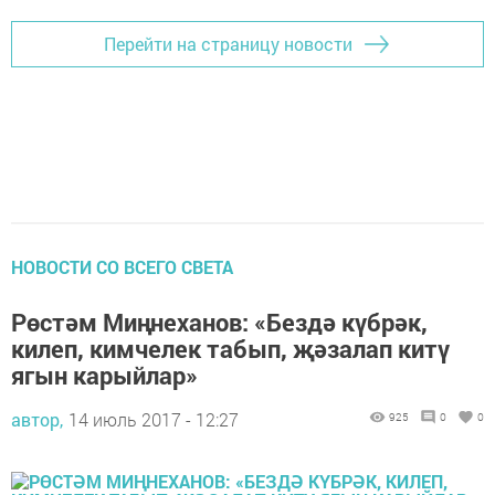
Перейти на страницу новости
НОВОСТИ СО ВСЕГО СВЕТА
Рөстәм Миңнеханов: «Бездә күбрәк,
килеп, кимчелек табып, җәзалап китү
ягын карыйлар»
автор,
14 июль 2017 - 12:27
925
0
0