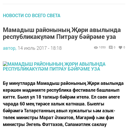
НОВОСТИ СО ВСЕГО СВЕТА
Мамадыш районының Җөри авылында
республикакүләм Питрау бәйрәме уза
автор,
14 июль 2017 - 18:18
1053
0
0
Бу минутларда Мамадыш районының Җөри авылында
керәшен мәдәнияте республика фестивале башланып
китте. Быел ул 18 тапкыр бәйрәм ителә. Ел саен әлеге
чарада 60 мең тирәсе халык катнаша. Быелгы
бәйрәмгә Татарстанның авыл хужалыгы һәм азык-
төлек министры Марат Әхмәтов, Мәгариф һәм фән
министры Энгель Фәттахов, Сәламәтлек саклау