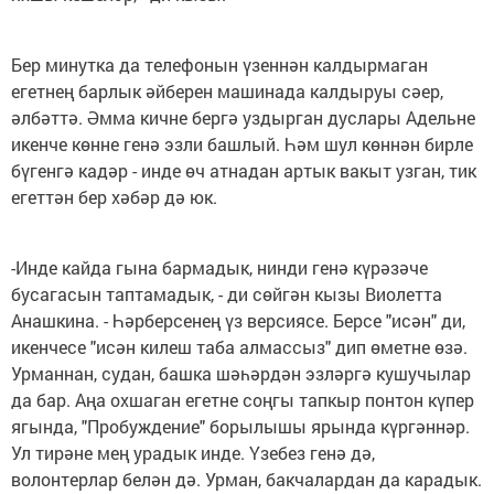
Бер минутка да телефонын үзеннән калдырмаган
егетнең барлык әйберен машинада калдыруы сәер,
әлбәттә. Әмма кичне бергә уздырган дуслары Адельне
икенче көнне генә эзли башлый. Һәм шул көннән бирле
бүгенгә кадәр - инде өч атнадан артык вакыт узган, тик
егеттән бер хәбәр дә юк.
-Инде кайда гына бармадык, нинди генә күрәзәче
бусагасын таптамадык, - ди сөйгән кызы Виолетта
Анашкина. - Һәрберсенең үз версиясе. Берсе "исән" ди,
икенчесе "исән килеш таба алмассыз" дип өметне өзә.
Урманнан, судан, башка шәһәрдән эзләргә кушучылар
да бар. Аңа охшаган егетне соңгы тапкыр понтон күпер
ягында, "Пробуждение" борылышы ярында күргәннәр.
Ул тирәне мең урадык инде. Үзебез генә дә,
волонтерлар белән дә. Урман, бакчалардан да карадык.