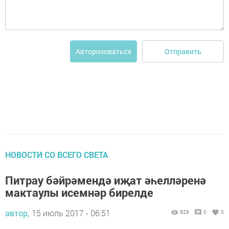
Отправить
Авторизоваться
НОВОСТИ СО ВСЕГО СВЕТА
Питрау бәйрәмендә иҗат әһелләренә
мактаулы исемнәр бирелде
автор,
15 июль 2017 - 06:51
926
0
0