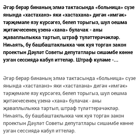
Әгәр берәр бинаның элмә тактасында «больница» сүзе
янында «хастаханэ» яки «хастахана» дигән «имгәк»
тәрҗемәле язу күрсәгез, белеп торыгыз, шул оешма
җитәкчесенең үзенә «хана» булачак - аны
җаваплылыкка тартып, штраф түләттерәчәкләр.
Ниһаять, бу башбаштак­лыкка чик куя торган закон
проектын Дәүләт Советы депутатлары сишәмбе көнне
узган сессия­дә кабул иттеләр. Штраф күләме -...
Әгәр берәр бинаның элмә тактасында «больница» сүзе
янында «хастаханэ» яки «хастахана» дигән «имгәк»
тәрҗемәле язу күрсәгез, белеп торыгыз, шул оешма
җитәкчесенең үзенә «хана» булачак - аны
җаваплылыкка тартып, штраф түләттерәчәкләр.
Ниһаять, бу башбаштак­лыкка чик куя торган закон
проектын Дәүләт Советы депутатлары сишәмбе көнне
узган сессия­дә кабул иттеләр.