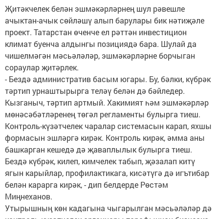
Җитәкчелек белән эшмәкәрләрнең шул рәвешле
ачыктан-ачык сөйләшү алып барулары бик нәтиҗәле
проект. Татарстан өченче ел рәттән инвестицион
климат буенча алдынгы позициядә бара. Шулай да
чишелмәгән мәсьәләләр, эшмәкәрләрне борчыган
сораулар җитәрлек.
- Бездә административ басым югары. Бу, бәлки, күбрәк
тәртип урнаштырырга теләү белән дә бәйледер.
Кызганыч, тәртип артмый. Хакимият һәм эшмәкәрләр
мөнәсәбәтләренең төгәл регламенты булырга тиеш.
Контроль-күзәтчелек чаралар системасын карап, яхшы
формасын эшләргә кирәк. Контроль кирәк, әмма аны
башкарган кешедә дә җаваплылык булырга тиеш.
Бездә күбрәк, килеп, кимчелек табып, җәзалап китү
ягын карыйлар, профилактикага, кисәтүгә дә игътибар
белән карарга кирәк, - дип белдерде Рөстәм
Миңнеханов.
Утырышның көн кадагына чыгарылган мәсьәләләр дә