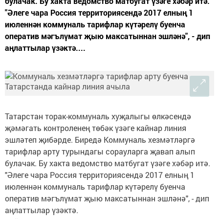
булачак. Бу хакта ведомство матбугат үзәге хәбәр итә.
"Әлеге чара Россия территориясендә 2017 елның 1
июленнән коммуналь тарифлар күтәрелү буенча
оператив мәгълүмат җыю максатыннан эшләнә", - дип
аңлаттылар үзәктә....
Татарстан торак-коммуналь хуҗалыгы өлкәсендә
җәмәгать контроленең төбәк үзәге кайнар линия
эшләтеп җибәрде. Биредә Коммуналь хезмәтләргә
тарифлар арту турындагы сорауларга җавап алып
булачак. Бу хакта ведомство матбугат үзәге хәбәр итә.
"Әлеге чара Россия территориясендә 2017 елның 1
июленнән коммуналь тарифлар күтәрелү буенча
оператив мәгълүмат җыю максатыннан эшләнә", - дип
аңлаттылар үзәктә.