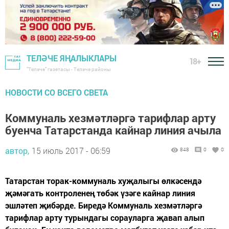
ТЕЛӘЧЕ ЯҢАЛЫКЛАРЫ
18+
"Теләче" газетасы - Теләче районы
НОВОСТИ СО ВСЕГО СВЕТА
Коммуналь хезмәтләргә тарифлар арту
буенча Татарстанда кайнар линия ачыла
автор,
15 июль 2017 - 06:59
848
0
0
Татарстан торак-коммуналь хуҗалыгы өлкәсендә
җәмәгать контроленең төбәк үзәге кайнар линия
эшләтеп җибәрде. Биредә Коммуналь хезмәтләргә
тарифлар арту турындагы сорауларга җавап алып