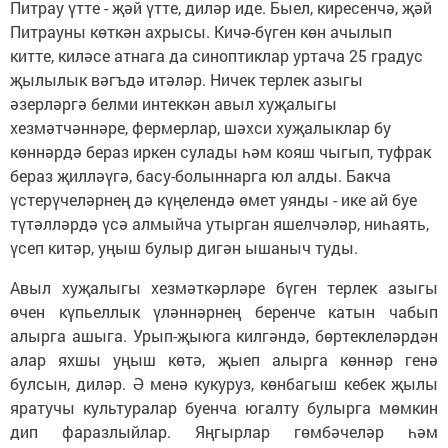
Питрау үтте - җәй үтте, диләр иде. Быел, киресенчә, җәй
Питрауны көткән ахрысы. Кичә-бүген көн ачылып
китте, киләсе атнага да синоптиклар уртача 25 градус
җылылык вәгъдә итәләр. Ничек терлек азыгы
әзерләргә белми интеккән авыл хуҗалыгы
хезмәтчәннәре, фермерлар, шәхси хуҗалыклар бу
көннәрдә бераз иркен сулады һәм кояш чыгып, туфрак
бераз җилләүгә, басу-болыннарга юл алды. Бакча
үстерүчеләрнең дә күңелендә өмет уянды - ике ай буе
түтәлләрдә үсә алмыйча утырган яшелчәләр, ниһаять,
үсеп китәр, уңыш булыр дигән ышаныч туды.
Авыл хуҗалыгы хезмәткәрләре бүген терлек азыгы
өчен күпьеллык үләннәрнең беренче катын чабып
алырга ашыга. Урып-җыюга килгәндә, бөртеклеләрдән
алар яхшы уңыш көтә, җыеп алырга көннәр генә
булсын, диләр. Ә менә кукуруз, көнбагыш кебек җылы
яратучы культуралар буенча югалту булырга мөмкин
дип фаразлыйлар. Яңгырлар гөмбәчеләр һәм