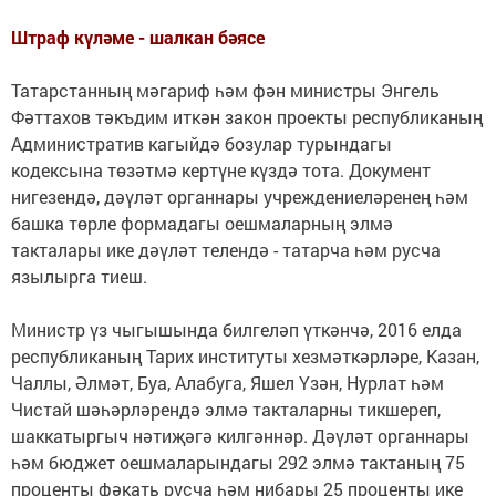
Штраф күләме - шалкан бәясе
Татарстанның мәгариф һәм фән министры Энгель
Фәттахов тәкъдим иткән закон проекты республиканың
Административ кагыйдә бозулар турындагы
кодексына төзәтмә кертүне күздә тота. Документ
нигезендә, дәүләт органнары учреждениеләренең һәм
башка төрле формадагы оешмаларның элмә
такталары ике дәүләт телендә - татарча һәм русча
язылырга тиеш.
Министр үз чыгышында билгеләп үткәнчә, 2016 елда
республиканың Тарих институты хезмәткәрләре, Казан,
Чаллы, Әлмәт, Буа, Алабуга, Яшел Үзән, Нурлат һәм
Чистай шәһәрләрендә элмә такталарны тикшереп,
шаккатыргыч нәтиҗәгә килгәннәр. Дәүләт органнары
һәм бюджет оешмаларындагы 292 элмә тактаның 75
проценты фәкать русча һәм нибары 25 проценты ике