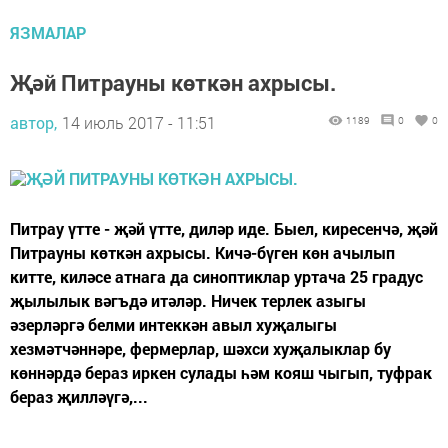
ЯЗМАЛАР
Җәй Питрауны көткән ахрысы.
автор,
14 июль 2017 - 11:51
1189
0
0
Питрау үтте - җәй үтте, диләр иде. Быел, киресенчә, җәй
Питрауны көткән ахрысы. Кичә-бүген көн ачылып
китте, киләсе атнага да синоптиклар уртача 25 градус
җылылык вәгъдә итәләр. Ничек терлек азыгы
әзерләргә белми интеккән авыл хуҗалыгы
хезмәтчәннәре, фермерлар, шәхси хуҗалыклар бу
көннәрдә бераз иркен сулады һәм кояш чыгып, туфрак
бераз җилләүгә,...