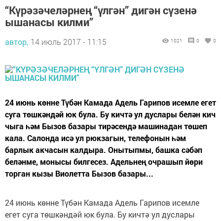
“Күрәзәчеләрнең “үлгән” дигән сүзенә
ышанасы килми”
автор,
14 июль 2017 - 11:15
1021
0
0
24 июнь көнне Түбән Камада Адель Гарипов исемле егет
суга төшкәндәй юк була. Бу кичтә ул дуслары белән кич
чыга һәм Бызов базары тирәсендә машинадан төшеп
кала. Салонда исә ул рюкзагын, телефонын һәм
барлык акчасын калдыра. Онытыпмы, башка сәбәп
беләнме, монысы билгесез. Адельнең очрашып йөри
торган кызы Виолетта Бызов базары...
24 июнь көнне Түбән Камада Адель Гарипов исемле
егет суга төшкәндәй юк була. Бу кичтә ул дуслары