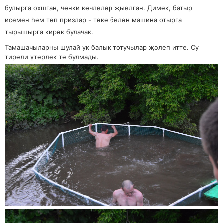
булырга охшган, чөнки көчлеләр җыелган. Димәк, батыр
исемен һәм төп призлар - тәкә белән машина отырга
тырышырга кирәк булачак.
Тамашачыларны шулай ук балык тотучылар җәлеп итте. Су
тирәли үтәрлек тә булмады.