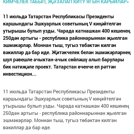
11 июльдә Татарстан Республикасы Президенты
каршындагы Эшкуарлык советының V киңәйтелгән
утырышы булып узды. Чарада катнашкан 400 кешенең
250дән артыгы - республика районнарыннан җыелган
эшмәкәрләр. Моннан тыш, тугыз төбәктән килгән
вәкилләр дә бар иде. Җитәкчелек белән эшмәкәрләрнең
шул рәвешле ачыктан-ачык сөйләшү алып барулары
бик нәтиҗәле проект. Татарстан өченче ел рәттән
инвестицион...
11 июльдә Татарстан Республикасы Президенты
каршындагы Эшкуарлык советының V киңәйтелгән
утырышы булып узды. Чарада катнашкан 400 кешенең
250дән артыгы - республика районнарыннан җыелган
эшмәкәрләр. Моннан тыш, тугыз төбәктән килгән
вәкилләр дә бар иде.