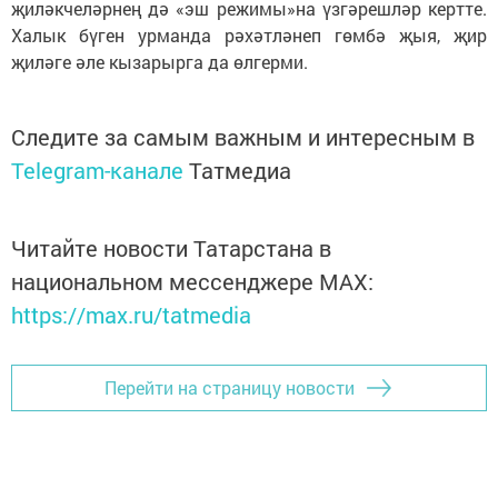
җиләкчеләрнең дә «эш режимы»на үзгәрешләр кертте.
Халык бүген урманда рәхәтләнеп гөмбә җыя, җир
җиләге әле кызарырга да өлгерми.
Следите за самым важным и интересным в
Telegram-канале
Татмедиа
Читайте новости Татарстана в
национальном мессенджере MАХ:
https://max.ru/tatmedia
Перейти на страницу новости