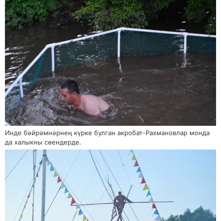
Инде бәйрәмнәрнең күрке булган акробат-Рахмановлар монда
да халыкны сөендерде.