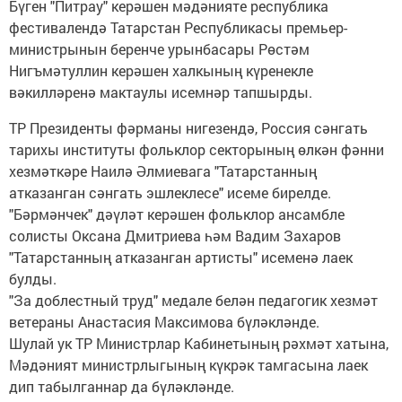
Бүген "Питрау" керәшен мәдәнияте республика
фестивалендә Татарстан Республикасы премьер-
министрынын беренче урынбасары Рөстәм
Нигъмәтуллин керәшен халкының күренекле
вәкилләренә мактаулы исемнәр тапшырды.
ТР Президенты фәрманы нигезендә, Россия сәнгать
тарихы институты фольклор секторының өлкән фәнни
хезмәткәре Наилә Әлмиевага "Татарстанның
атказанган сәнгать эшлеклесе" исеме бирелде.
"Бәрмәнчек" дәүләт керәшен фольклор ансамбле
солисты Оксана Дмитриева һәм Вадим Захаров
"Татарстанның атказанган артисты" исеменә лаек
булды.
"За доблестный труд" медале белән педагогик хезмәт
ветераны Анастасия Максимова бүләкләнде.
Шулай ук ТР Министрлар Кабинетының рәхмәт хатына,
Мәдәният министрлыгының күкрәк тамгасына лаек
дип табылганнар да бүләкләнде.