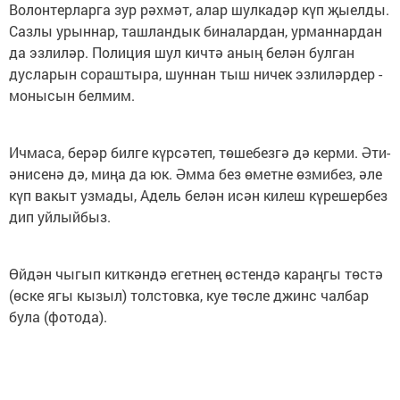
Волонтерларга зур рәхмәт, алар шулкадәр күп җыелды.
Сазлы урыннар, ташландык биналардан, урманнардан
да эзлиләр. Полиция шул кичтә аның белән булган
дусларын сораштыра, шуннан тыш ничек эзлиләрдер -
монысын белмим.
Ичмаса, берәр билге күрсәтеп, төшебезгә дә керми. Әти-
әнисенә дә, миңа да юк. Әмма без өметне өзмибез, әле
күп вакыт узмады, Адель белән исән килеш күрешербез
дип уйлыйбыз.
Өйдән чыгып киткәндә егетнең өстендә караңгы төстә
(өске ягы кызыл) толстовка, куе төсле джинс чалбар
була (фотода).