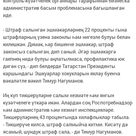
контроль-күзәтчелек органнары тарафыннан бизнеска
административ басым проблемасына багышланган
иде.
- Штраф салынган эшмәкәрләрнең 22 проценты гына
штрафларның үзенә законлы һәм нигезле булуы белән
килешкән. Димәк, һәр бишенче эшмәкәр, штраф
законсыз салынган, дип саный. Әгәр эшмәкәргә
гаепнең нидә булуы аңлатылмаса, профилактика юк
дигән сүз, - дип белдерде Татарстан Президенты
каршындагы Эшкуарлар хокукларын яклау буенча
вәкаләтле вәкил Тимур Нагуманов.
Иң күп тикшерүләрне салым хезмәте һәм янгын
күзәтчелеге үткәрә икән. Алардан соң Роспотребнадзор
һәм административ һәм хезмәт инспекцияләре.
Тикшерүләрнең 43 процентында хилафлыклар табыла.
- Тикшерүче килсә, штраф салмыйча китми. Кисәтү дә
ясамый, шундук штраф сала, - ди Тимур Нагуманов.