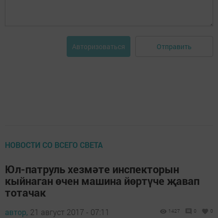
Отправить
Авторизоваться
НОВОСТИ СО ВСЕГО СВЕТА
Юл-патруль хезмәте инспекторын
кыйнаган өчен машина йөртүче җавап
тотачак
автор,
21 август 2017 - 07:11
1427
0
0