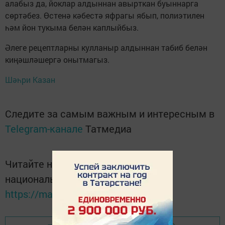
алабыз да, йоклар алдыннан авырткан буыннарга
сөртәбез. Өстенә кәбестә яфрагы ябып, полиэтилен
һәм йон тукыма белән каплыйбыз.
Әлеге рецептларны кулланыр алдыннан табиб белән
киңәшләшергә онытмагыз.
Шәһри Казан
Следите за самым важным и интересным в
Telegram-канале
Татмедиа
Читайте новости Татарстана в
национальном мессенджере MАХ:
https://max.ru/tatmedia