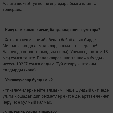
Аллага шөкер! Туй көнне яңа җырыбызга клип та
төшердек.
- Кияү һәм кәләш киеме, балдаклар ничә сум тора?
- Хатынга күлмәкне әби белән бабай алып бирде.
Миннән акча да алмадылар, рәхмәт төшкерләре!
Бәясен дә сорап тормадым (көлә). Үземнең костюм 13
мең сумга төште. Балдакларга шәп ташлама булды -
икесен 10227 сумга алдым. Туй үткәрү ыштанны
салдырды (көлә).
- Үпкәләүчеләр булдымы?
- Үпкәләүчеләрне әйтә алмыйм. Кеше шундый бит инде
ул, "бик ошады" дип рәхмәтләр әйтсә дә, арттан чәйнәп
йөрүчесе булмый калмас.
- Яшь гаилә кайда яшәячәк?