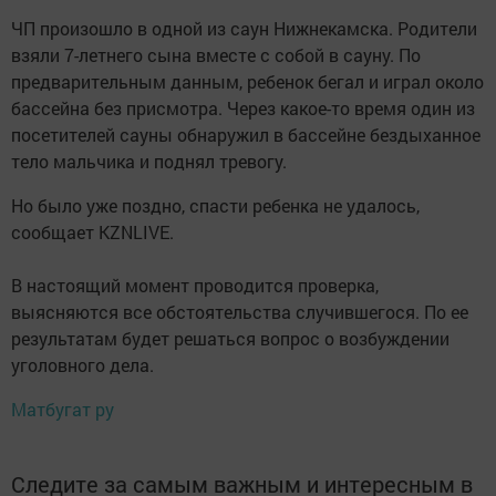
ЧП произошло в одной из саун Нижнекамска. Родители
взяли 7-летнего сына вместе с собой в сауну. По
предварительным данным, ребенок бегал и играл около
бассейна без присмотра. Через какое-то время один из
посетителей сауны обнаружил в бассейне бездыханное
тело мальчика и поднял тревогу.
Но было уже поздно, спасти ребенка не удалось,
сообщает KZNLIVE.
В настоящий момент проводится проверка,
выясняются все обстоятельства случившегося. По ее
результатам будет решаться вопрос о возбуждении
уголовного дела.
Матбугат ру
Следите за самым важным и интересным в