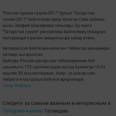
"Россия туризм гүзәле-2017" булып "Татарстан
гүзәле-2017" бәйгесендә җиңү яулаган Саба районы
кызы Зөлфия Шәрәфиева танылды. Бу хакта
"Татарстан гүзәле" республика бәйгесенең Instagram
челтәрендәге рәсми аккаунтында хәбәр ителә.
Бөтенроссия бәйгесенә кичә кич Чебоксар шәһәрендә
нәтиҗә чыгарылган.
Бәйгедә Россия шәһәр һәм төбәкләреннән буй
озынлыгы 172 сантиметрдан кыска булмаган 16-24
яшьлек 30 кыз катнашкан. Алар - үз шәһәр һәм
төбәктәге матурлык бәйгесе җиңүчеләре.
Татар Информ
Следите за самым важным и интересным в
Telegram-канале
Татмедиа