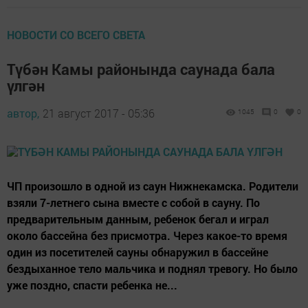
НОВОСТИ СО ВСЕГО СВЕТА
Түбән Камы районында саунада бала
үлгән
автор,
21 август 2017 - 05:36
1045
0
0
ЧП произошло в одной из саун Нижнекамска. Родители
взяли 7-летнего сына вместе с собой в сауну. По
предварительным данным, ребенок бегал и играл
около бассейна без присмотра. Через какое-то время
один из посетителей сауны обнаружил в бассейне
бездыханное тело мальчика и поднял тревогу. Но было
уже поздно, спасти ребенка не...