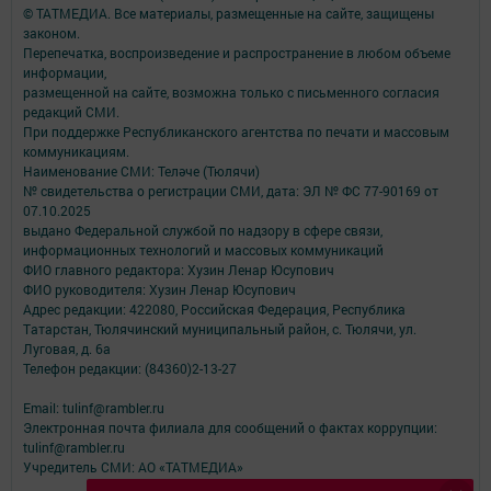
© ТАТМЕДИА. Все материалы, размещенные на сайте, защищены
законом.
Перепечатка, воспроизведение и распространение в любом объеме
информации,
размещенной на сайте, возможна только с письменного согласия
редакций СМИ.
При поддержке Республиканского агентства по печати и массовым
коммуникациям.
Наименование СМИ: Теләче (Тюлячи)
№ свидетельства о регистрации СМИ, дата: ЭЛ № ФС 77-90169 от
07.10.2025
выдано Федеральной службой по надзору в сфере связи,
информационных технологий и массовых коммуникаций
ФИО главного редактора: Хузин Ленар Юсупович
ФИО руководителя: Хузин Ленар Юсупович
Адрес редакции: 422080, Российская Федерация, Республика
Татарстан, Тюлячинский муниципальный район, с. Тюлячи, ул.
Луговая, д. 6а
Телефон редакции: (84360)2-⁠13-⁠27
Email: tulinf@rambler.ru
Электронная почта филиала для сообщений о фактах коррупции:
tulinf@rambler.ru
Учредитель СМИ: АО «ТАТМЕДИА»