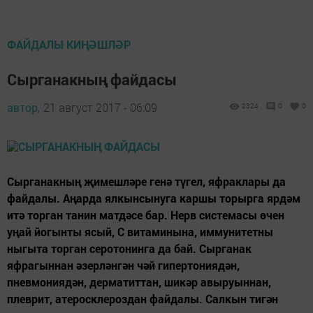
ФАЙДАЛЫ КИҢӘШЛӘР
Сырганакның файдасы
автор,
21 август 2017 - 06:09
2324
0
0
Сырганакның җимешләре генә түгел, яфраклары да
файдалы. Аңарда ялкынсынуга каршы торырга ярдәм
итә торган танин матдәсе бар. Нерв системасы өчен
уңай йогынты ясый, С витаминына, иммунитетны
ныгыта торган серотонинга да бай. Сырганак
яфрагыннан әзерләнгән чәй гипертониядән,
пневмониядән, дерматиттан, шикәр авыруыннан,
плеврит, атеросклероздан файдалы. Салкын тигән