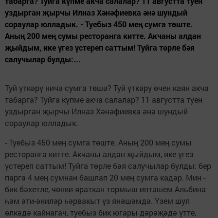
табарга? Туйга күпме акча салалар? 11 августта туен
уздырган җырчы Илназ Хәнәфиевка әнә шундый
сораулар юлладык. - Туебыз 450 мең сумга төште.
Аның 200 мең сумы ресторанга китте. Акчаны алдан
җыйдым, ике үгез үстереп саттым! Туйга төрле бәя
салучылар булды:...
Туй үткәрү ничә сумга төшә? Туй үткәрү өчен каян акча
табарга? Туйга күпме акча салалар? 11 августта туен
уздырган җырчы Илназ Хәнәфиевка әнә шундый
сораулар юлладык.
- Туебыз 450 мең сумга төште. Аның 200 мең сумы
ресторанга китте. Акчаны алдан җыйдым, ике үгез
үстереп саттым! Туйга төрле бәя салучылар булды: бер
парга 4 мең сумнан башлап 20 мең сумга кадәр. Мин -
бик бәхетле, чөнки яраткан тормыш иптәшем Альбина
һәм әти-әниләр һәрвакыт үз янәшәмдә. Үзем шул
өлкәдә кайнагач, туебыз бик югары дәрәҗәдә үтте,