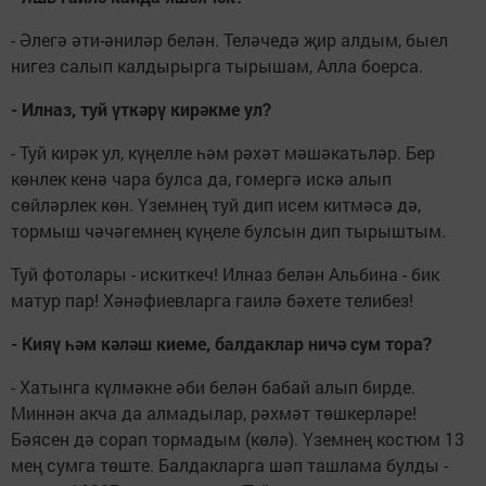
- Әлегә әти-әниләр белән. Теләчедә җир алдым, быел
нигез салып калдырырга тырышам, Алла боерса.
- Илназ, туй үткәрү кирәкме ул?
- Туй кирәк ул, күңелле һәм рәхәт мәшәкатьләр. Бер
көнлек кенә чара булса да, гомергә искә алып
сөйләрлек көн. Үземнең туй дип исем китмәсә дә,
тормыш чәчәгемнең күңеле булсын дип тырыштым.
Туй фотолары - искиткеч! Илназ белән Альбина - бик
матур пар! Хәнәфиевларга гаилә бәхете телибез!
- Кияү һәм кәләш киеме, балдаклар ничә сум тора?
- Хатынга күлмәкне әби белән бабай алып бирде.
Миннән акча да алмадылар, рәхмәт төшкерләре!
Бәясен дә сорап тормадым (көлә). Үземнең костюм 13
мең сумга төште. Балдакларга шәп ташлама булды -