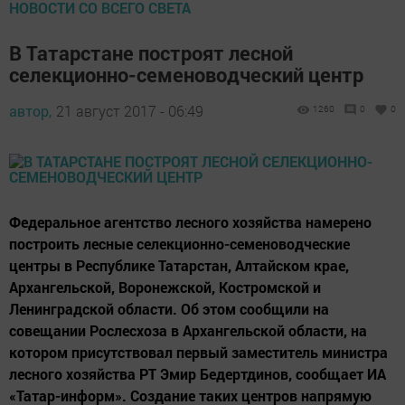
НОВОСТИ СО ВСЕГО СВЕТА
В Татарстане построят лесной
селекционно-семеноводческий центр
автор,
21 август 2017 - 06:49
1260
0
0
Федеральное агентство лесного хозяйства намерено
построить лесные селекционно-семеноводческие
центры в Республике Татарстан, Алтайском крае,
Архангельской, Воронежской, Костромской и
Ленинградской области. Об этом сообщили на
совещании Рослесхоза в Архангельской области, на
котором присутствовал первый заместитель министра
лесного хозяйства РТ Эмир Бедертдинов, сообщает ИА
«Татар-информ». Создание таких центров напрямую