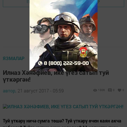
Перейти на страницу новости
ЯЗМАЛАР
Илназ Хәнәфиев, ике үгез сатып туй
үткәргән!
автор,
21 август 2017 - 05:59
1306
0
0
Туй үткәрү ничә сумга төшә? Туй үткәрү өчен каян акча