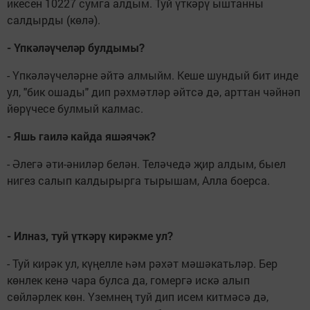
икесен 10227 сумга алдым. Туй үткәрү ыштанны
салдырды (көлә).
- Үпкәләүчеләр булдымы?
- Үпкәләүчеләрне әйтә алмыйм. Кеше шундый бит инде
ул, "бик ошады" дип рәхмәтләр әйтсә дә, арттан чәйнәп
йөрүчесе булмый калмас.
- Яшь гаилә кайда яшәячәк?
- Әлегә әти-әниләр белән. Теләчедә җир алдым, быел
нигез салып калдырырга тырышам, Алла боерса.
- Илназ, туй үткәрү кирәкме ул?
- Туй кирәк ул, күңелле һәм рәхәт мәшәкатьләр. Бер
көнлек кенә чара булса да, гомергә искә алып
сөйләрлек көн. Үземнең туй дип исем китмәсә дә,