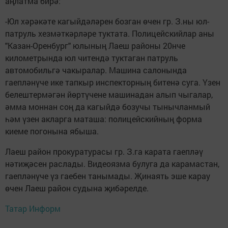
аңлатма бирә:
-Юл хәрәкәте кагыйдәләрен бозган өчен гр. З.ны юл-
патруль хезмәткәрләре туктата. Полицейскийлар аны
"Казан-Оренбург" юлының Лаеш районы 20нче
километрында юл читендә туктаган патруль
автомобильгә чакыралар. Машина салонында
гаепләнүче ике тапкыр инспекторның битенә суга. Үзен
белештермәгән йөртүчене машинадан алып чыгалар,
әмма моннан соң да кагыйдә бозучы тынычланмый
һәм үзен акларга маташа: полицейскийның форма
киеме погонына ябыша.
Лаеш район прокуратурасы гр. З.га карата гаепләү
нәтиҗәсен раслады. Видеоязма булуга да карамастан,
гаепләнүче үз гаебен танымады. Җинаять эше карау
өчен Лаеш район судына җибәрелде.
Татар Информ