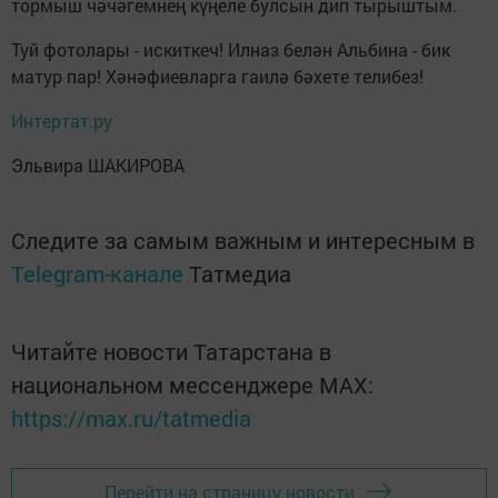
тормыш чәчәгемнең күңеле булсын дип тырыштым.
Туй фотолары - искиткеч! Илназ белән Альбина - бик
матур пар! Хәнәфиевларга гаилә бәхете телибез!
Интертат.ру
Эльвира ШАКИРОВА
Следите за самым важным и интересным в
Telegram-канале
Татмедиа
Читайте новости Татарстана в
национальном мессенджере MАХ:
https://max.ru/tatmedia
Перейти на страницу новости