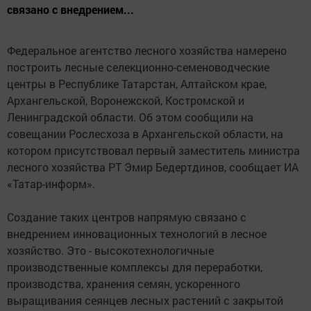
связано с внедрением...
Федеральное агентство лесного хозяйства намерено
построить лесные селекционно-семеноводческие
центры в Республике Татарстан, Алтайском крае,
Архангельской, Воронежской, Костромской и
Ленинградской области. Об этом сообщили на
совещании Рослесхоза в Архангельской области, на
котором присутствовал первый заместитель министра
лесного хозяйства РТ Эмир Бедертдинов, сообщает ИА
«Татар-информ».
Создание таких центров напрямую связано с
внедрением инновационных технологий в лесное
хозяйство. Это - высокотехнологичные
производственные комплексы для переработки,
производства, хранения семян, ускоренного
выращивания сеянцев лесных растений с закрытой