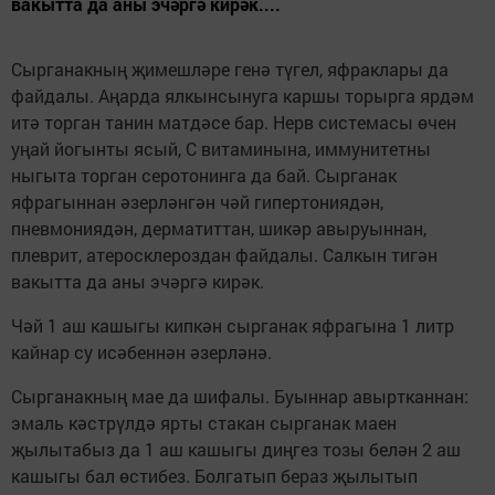
вакытта да аны эчәргә кирәк....
Сырганакның җимешләре генә түгел, яфраклары да
файдалы. Аңарда ялкынсынуга каршы торырга ярдәм
итә торган танин матдәсе бар. Нерв системасы өчен
уңай йогынты ясый, С витаминына, иммунитетны
ныгыта торган серотонинга да бай. Сырганак
яфрагыннан әзерләнгән чәй гипертониядән,
пневмониядән, дерматиттан, шикәр авыруыннан,
плеврит, атеросклероздан файдалы. Салкын тигән
вакытта да аны эчәргә кирәк.
Чәй 1 аш кашыгы кипкән сырганак яфрагына 1 литр
кайнар су исәбеннән әзерләнә.
Сырганакның мае да шифалы. Буыннар авыртканнан:
эмаль кәстрүлдә ярты стакан сырганак маен
җылытабыз да 1 аш кашыгы диңгез тозы белән 2 аш
кашыгы бал өстибез. Болгатып бераз җылытып