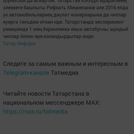
Шунысын да искәртик: Татарстан ЮХИДИ идарәсенең
элеккеге башлыгы Рифкать Миңнеханов әле 2016 елда
ук автомобильләрнең дәүләт номерларына да чиплар
куярга тәкъдим иткән иде. Татарстанда эксперимент
рәвешендә 1 мең берәмлеккә якын автобусны шундый
чиплар белән җиһазландырдылар инде.
Татар Информ
Следите за самым важным и интересным в
Telegram-канале
Татмедиа
Читайте новости Татарстана в
национальном мессенджере MАХ:
https://max.ru/tatmedia