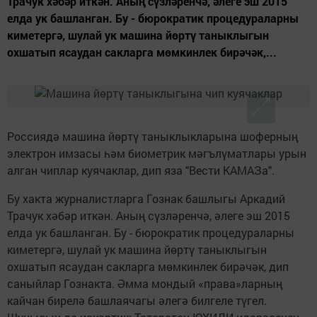
Трачук хәбәр иткән. Аның сүзләренчә, әлеге эш 2015
елда ук башланган. Бу - бюрократик процедураларны
киметергә, шулай ук машина йөртү таныклыгын
охшатып ясаудан сакларга мөмкинлек бирәчәк,...
Россиядә машина йөртү таныклыкларына шоферның
электрон имзасы һәм биометрик мәгълүматлары урын
алган чиплар куячаклар, дип яза "Вести КАМАЗа".
Бу хакта журналистларга Гознак башлыгы Аркадий
Трачук хәбәр иткән. Аның сүзләренчә, әлеге эш 2015
елда ук башланган. Бу - бюрократик процедураларны
киметергә, шулай ук машина йөртү таныклыгын
охшатып ясаудан сакларга мөмкинлек бирәчәк, дип
саныйлар Гознакта. Әмма мондый «права»ларның
кайчан бирелә башлаячагы әлегә билгеле түгел.