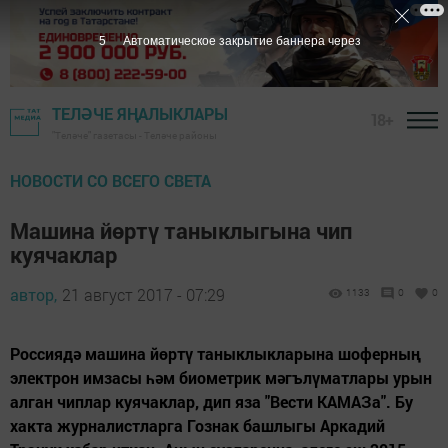
4
Автоматическое закрытие баннера через
ТЕЛӘЧЕ ЯҢАЛЫКЛАРЫ
18+
"Теләче" газетасы - Теләче районы
НОВОСТИ СО ВСЕГО СВЕТА
Машина йөртү таныклыгына чип
куячаклар
автор,
21 август 2017 - 07:29
1133
0
0
Россиядә машина йөртү таныклыкларына шоферның
электрон имзасы һәм биометрик мәгълүматлары урын
алган чиплар куячаклар, дип яза "Вести КАМАЗа". Бу
хакта журналистларга Гознак башлыгы Аркадий