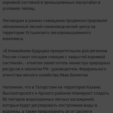
корневой системой в промышленных масштабах в
условиях теплиц.
Лесоводам в рамках совещания продемонстрировали
обновленный лесной семеноводческий центр на
территории Устьинского лесопромышленного
комплекса.
«В ближайшем будущем приоритетными для регионов
России станут посадки сеянцев с закрытой корневой
системой», - отметил заместитель министра природных
ресурсов и экологии РФ - руководитель Федерального
агентства лесного хозяйства Иван Валентик.
Напомним, что в Татарстане на территории Казани,
Высокогорского и Арского районов планируют создать
80 гектаров водоохранных лесных насаждений,
которые будут регулировать поступление воды в
водоемы, а также предохранять их от засухи и