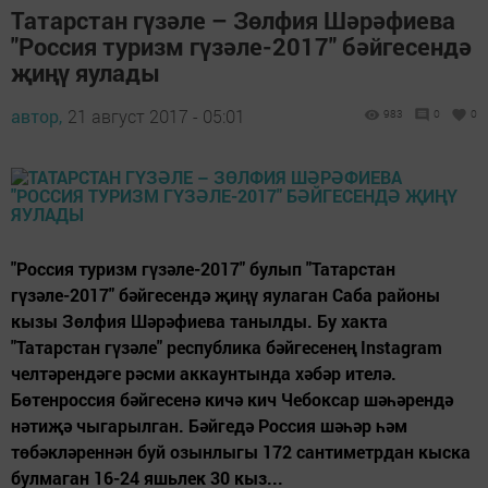
Татарстан гүзәле – Зөлфия Шәрәфиева
"Россия туризм гүзәле-2017" бәйгесендә
җиңү яулады
автор,
21 август 2017 - 05:01
983
0
0
"Россия туризм гүзәле-2017" булып "Татарстан
гүзәле-2017" бәйгесендә җиңү яулаган Саба районы
кызы Зөлфия Шәрәфиева танылды. Бу хакта
"Татарстан гүзәле" республика бәйгесенең Instagram
челтәрендәге рәсми аккаунтында хәбәр ителә.
Бөтенроссия бәйгесенә кичә кич Чебоксар шәһәрендә
нәтиҗә чыгарылган. Бәйгедә Россия шәһәр һәм
төбәкләреннән буй озынлыгы 172 сантиметрдан кыска
булмаган 16-24 яшьлек 30 кыз...