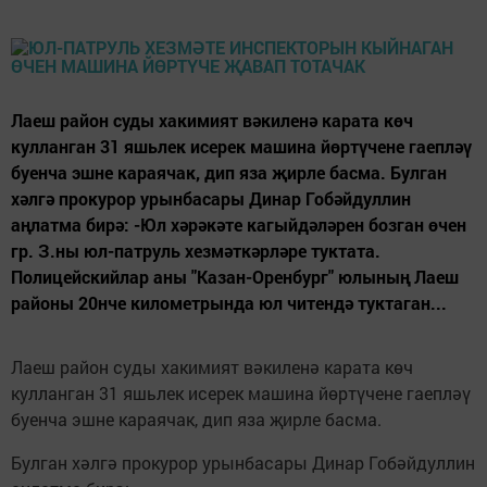
Лаеш район суды хакимият вәкиленә карата көч
кулланган 31 яшьлек исерек машина йөртүчене гаепләү
буенча эшне караячак, дип яза җирле басма. Булган
хәлгә прокурор урынбасары Динар Гобәйдуллин
аңлатма бирә: -Юл хәрәкәте кагыйдәләрен бозган өчен
гр. З.ны юл-патруль хезмәткәрләре туктата.
Полицейскийлар аны "Казан-Оренбург" юлының Лаеш
районы 20нче километрында юл читендә туктаган...
Лаеш район суды хакимият вәкиленә карата көч
кулланган 31 яшьлек исерек машина йөртүчене гаепләү
буенча эшне караячак, дип яза җирле басма.
Булган хәлгә прокурор урынбасары Динар Гобәйдуллин