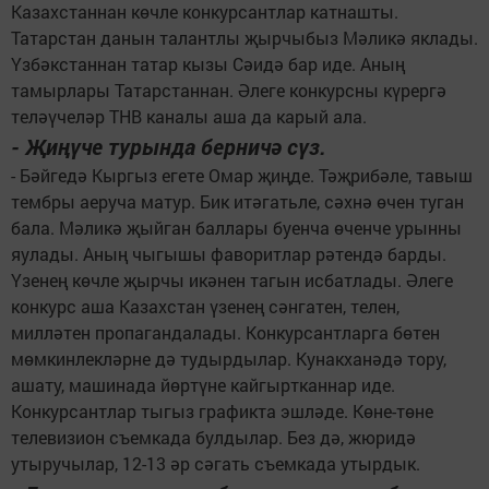
Казахстаннан көчле конкурсантлар катнашты.
Татарстан данын талантлы җырчыбыз Мәликә яклады.
Үзбәкстаннан татар кызы Сәидә бар иде. Аның
тамырлары Татарстаннан. Әлеге конкурсны күрергә
теләүчеләр ТНВ каналы аша да карый ала.
- Җиңүче турында берничә сүз.
- Бәйгедә Кыргыз егете Омар җиңде. Тәҗрибәле, тавыш
тембры аеруча матур. Бик итәгатьле, сәхнә өчен туган
бала. Мәликә җыйган баллары буенча өченче урынны
яулады. Аның чыгышы фаворитлар рәтендә барды.
Үзенең көчле җырчы икәнен тагын исбатлады. Әлеге
конкурс аша Казахстан үзенең сәнгатен, телен,
милләтен пропагандалады. Конкурсантларга бөтен
мөмкинлекләрне дә тудырдылар. Кунакханәдә тору,
ашату, машинада йөртүне кайгыртканнар иде.
Конкурсантлар тыгыз графикта эшләде. Көне-төне
телевизион съемкада булдылар. Без дә, жюридә
утыручылар, 12-13 әр сәгать съемкада утырдык.