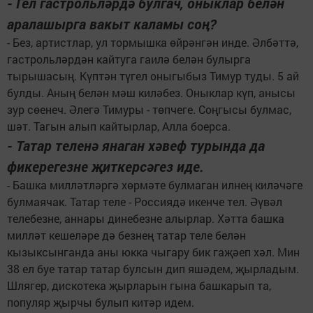
- Гел гастрольләрдә булгач, оныклар белән
аралашырга вакыт каламы соң?
- Без, артистлар, ул тормышка өйрәнгән инде. Әлбәттә,
гастрольләрдән кайтуга гаилә белән булырга
тырышасың. Күптән түгел оныгыбыз Тимур туды. 5 ай
булды. Аның белән мәш киләбез. Оныклар күп, анысы
зур сөенеч. Әлегә Тимуры - төпчеге. Соңгысы булмас,
шәт. Тагын алып кайтырлар, Алла боерса.
- Татар теленә янаган хәвеф турында да
фикерегезне җиткерсәгез иде.
- Башка милләтләргә хөрмәте булмаган илнең киләчәге
булмаячак. Татар теле - Россиядә икенче тел. Әүвәл
телебезне, аннары динебезне алырлар. Хәтта башка
милләт кешеләре дә безнең татар теле белән
кызыксынганда аны юкка чыгару бик гаҗәеп хәл. Мин
38 ел буе татар татар булсын дип яшәдем, җырладым.
Шлягер, дискотека җырларын гына башкарып та,
популяр җырчы булып китәр идем.