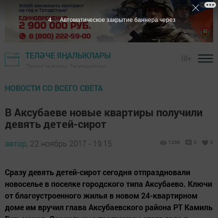
3
Автоматическое закрытие баннера через
ТЕЛӘЧЕ ЯҢАЛЫКЛАРЫ
18+
"Теләче" газетасы - Теләче районы
НОВОСТИ СО ВСЕГО СВЕТА
В Аксубаеве новые квартиры получили
девять детей-сирот
автор,
22 ноябрь 2017 - 19:15
1356
0
0
Сразу девять детей-сирот сегодня отпраздновали
новоселье в поселке городского типа Аксубаево. Ключи
от благоустроенного жилья в новом 24-квартирном
доме им вручил глава Аксубаевского района РТ Камиль