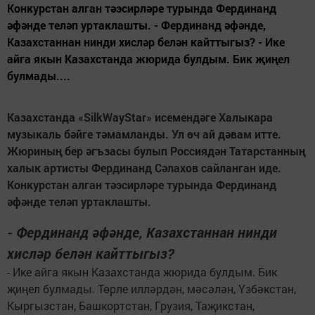
Конкурстан алган тәэсирләре турында Фердинанд
әфәнде теләп уртаклашты. - Фердинанд әфәнде,
Казахстаннан нинди хисләр белән кайттыгыз? - Ике
айга якын Казахстанда жюрида булдым. Бик җиңел
булмады....
Казахстанда «SilkWayStar» исемендәге Халыкара
музыкаль бәйге тәмамланды. Ул өч ай дәвам итте.
Жюриның бер әгъзасы булып Россиядән Татарстанның
халык артисты Фердинанд Сәлахов сайланган иде.
Конкурстан алган тәэсирләре турында Фердинанд
әфәнде теләп уртаклашты.
- Фердинанд әфәнде, Казахстаннан нинди
хисләр белән кайттыгыз?
- Ике айга якын Казахстанда жюрида булдым. Бик
җиңел булмады. Төрле илләрдән, мәсәлән, Үзбәкстан,
Кыргызстан, Башкортстан, Грузия, Таҗикстан,