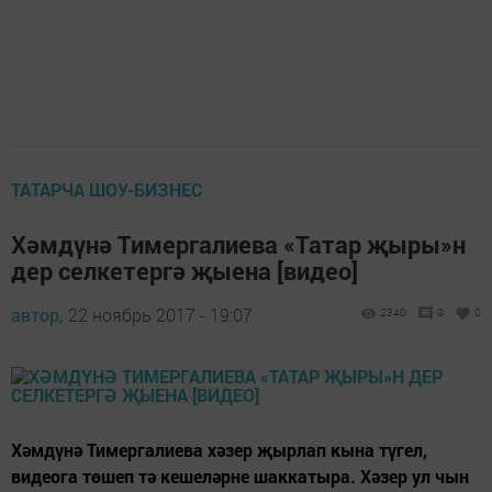
ТАТАРЧА ШОУ-БИЗНЕС
Хәмдүнә Тимергалиева «Татар җыры»н
дер селкетергә җыена [видео]
автор,
22 ноябрь 2017 - 19:07
2340
0
0
Хәмдүнә Тимергалиева хәзер җырлап кына түгел,
видеога төшеп тә кешеләрне шаккатыра. Хәзер ул чын