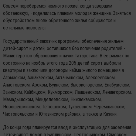
Совсем переберемся немного позже, когда завершим
обстановку», - поделилась планами молодая женщина. Заняться
обустройством вновь обретенного жилья собираются и
остальные новоселы.
Государственный заказчик программы обеспечения жильем
детей-сирот и детей, оставшихся без попечения родителей -
Министерство образования и науки Татарстана. В ее рамках по
состоянию на ноябрь этого года 205 детей-сирот выбрали
квартиры и заключили договоры найма жилого помещения в
Агрызском, Азнакаеском, Актанышском, Алексеевском,
Апастовском, Арском, Буинском, Высокогорском, Елабужском,
Заинском, Кайбицком, Кукморском, Лаишевском, Ленингорском,
Мамадышском, Менделеевском, Нижнекамском,
Новошешминском, Тетюшском, Тукаевском, Черемшанском,
Чистопольском и Ютазинском районах, а также в Казани.
До конца года планируется ввод в эксплуатацию для заселения
детей-сирот домов в Бавлинском, Пестречинском, Спасском,