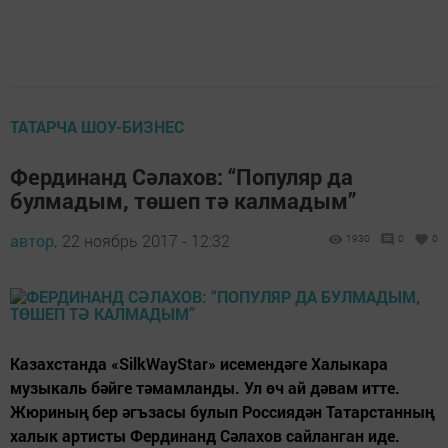
ТАТАРЧА ШОУ-БИЗНЕС
Фердинанд Сәлахов: “Популяр да
булмадым, төшеп тә калмадым”
автор,
22 ноябрь 2017 - 12:32
1930
0
0
Казахстанда «SilkWayStar» исемендәге Халыкара
музыкаль бәйге тәмамланды. Ул өч ай дәвам итте.
Жюриның бер әгъзасы булып Россиядән Татарстанның
халык артисты Фердинанд Сәлахов сайланган иде.