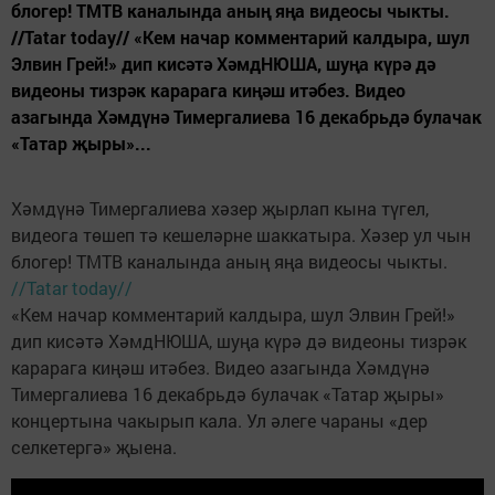
блогер! ТМТВ каналында аның яңа видеосы чыкты.
//Tatar today// «Кем начар комментарий калдыра, шул
Элвин Грей!» дип кисәтә ХәмдНЮША, шуңа күрә дә
видеоны тизрәк карарага киңәш итәбез. Видео
азагында Хәмдүнә Тимергалиева 16 декабрьдә булачак
«Татар җыры»...
Хәмдүнә Тимергалиева хәзер җырлап кына түгел,
видеога төшеп тә кешеләрне шаккатыра. Хәзер ул чын
блогер! ТМТВ каналында аның яңа видеосы чыкты.
//Tatar today//
«Кем начар комментарий калдыра, шул Элвин Грей!»
дип кисәтә ХәмдНЮША, шуңа күрә дә видеоны тизрәк
карарага киңәш итәбез. Видео азагында Хәмдүнә
Тимергалиева 16 декабрьдә булачак «Татар җыры»
концертына чакырып кала. Ул әлеге чараны «дер
селкетергә» җыена.