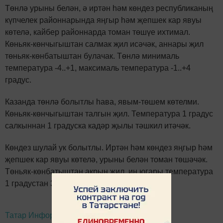
Төнлә урыны белән, ә иртән һәм көндез республиканың
күпчелек районнарында яңгыр һәм җепшек кар явуы
көтелә, кайбер районнарда томан төшүе ихтимал.
Көньяк-көнчыгыштан салмак җил исәчәк, аннары җил
төньяк-көнбатыштан булачак. Төнлә минималь
температура -4..+1, максималь температура -1..+4
градус.
Казанда төнлә болытлы һава, явым-төшем көтелми.
Көньяк-көнчыгыштан талгын җил. Температура 1 градус
салкыннан 1 градуска кадәр җылы тәшкил итәчәк.
Көндез шулай ук болытлы. Иртән һәм көндез яңгыр һәм
җепшек кар явуы көтелә, урыны белән томан төшәчәк.
Төньяк-көнбатыштан акрын җил, иң югары температура
1 градустан 3 градуска кадәр җылы.
Татар Информ