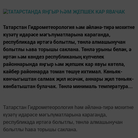
Татарстан Гидрометеорология һәм әйләнә-тирә мохитне
күзәтү идарәсе мәгълүматларына караганда,
республикада иртәгә болытлы, төнлә алмашынучан
болытлы һава торышы саклана. Төнлә урыны белән, ә
иртән һәм көндез республиканың күпчелек
районнарында яңгыр һәм җепшек кар явуы көтелә,
кайбер районнарда томан төшүе ихтимал. Көньяк-
көнчыгыштан салмак җил исәчәк, аннары җил төньяк-
көнбатыштан булачак. Төнлә минималь температура...
Татарстан Гидрометеорология һәм әйләнә-тирә мохитне
күзәтү идарәсе мәгълүматларына караганда,
республикада иртәгә болытлы, төнлә алмашынучан
болытлы һава торышы саклана.