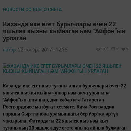
НОВОСТИ СО ВСЕГО СВЕТА
Казанда ике егет бурычлары өчен 22
яшьлек кызны кыйнаган һәм “Айфон”ын
урлаган
автор,
22 ноябрь 2017 - 12:36
1330
0
0
Казанда ике егет кыз туганы алган бурычлары өчен 22
яшьлек кызны кыйнаганнар һәм акча урынына
"Айфон"ын алганнар, дип хәбәр итә Татарстан
Росгвардиясе матбугат хезмәте. Кичә Росгвардия
наряды Сыртланова урамындагы бер йортка иртүк
чакырыла. Фатирдагы 22 яшьлек кыз һәм кыз
туганының 20 яшьлек дус егете янына айнык булмаган