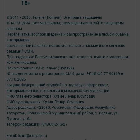
18+
© 2011 - 2026. Теләче (Тюлячи). Все права защищены.
© ТАТМЕДИА. Все материалы, размещенные на сайте, защищены
законом.
Перепечатка, воспроизведение и распространение в любом объеме
информации,
размещенной на сайте, возможна только с письменного согласия
редакций СМИ.
При поддержке Республиканского агентства по печати и массовым
коммуникациям.
Наименование СМИ: Теләче (Тюлячи)
№ свидетельства о регистрации СМИ, дата: ЭЛ № ФС 77-90169 от
07.10.2025
выдано Федеральной службой по надзору в сфере связи,
информационных технологий и массовых коммуникаций
ФИО главного редактора: Хузин Ленар Юсупович
ФИО руководителя: Хузин Ленар Юсупович
Адрес редакции: 422080, Российская Федерация, Республика
Татарстан, Тюлячинский муниципальный район, с. Тюлячи, ул.
Луговая, д. 6а
Телефон редакции: (84360)2-⁠13-⁠27
Email: tulinf@rambler.ru