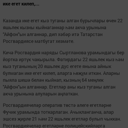
ике егет килеп,...
Казанда ике егет кыз туганы алган бурычлары өчен 22
яшьлек кызны кыйнаганнар һәм акча урынына
"Айфон"ын алганнар, дип хәбәр итә Татарстан
Росгвардиясе матбугат хезмәте.
Кичә Росгвардия наряды Сыртланова урамындагы бер
йортка иртүк чакырыла. Фатирдагы 22 яшьлек кыз һәм
кыз туганының 20 яшьлек дус егете янына айнык
булмаган ике егет килеп, аларга һөҗүм иткән. Аларны
пыяла шешә белән кыйнап, кызның 64 меңлек
"Айфон"ын алганнар. Егетләр аны кыз туганы алган
акча урынына алуларын аңлаткан.
Росгвардиячеләр оператив төстә әлеге егетләрне
Фучик урамында тоткарлаган. Ачыкланганча, алар
эшсез җирле 21 һәм 22 яшьлек егетләр булып чыккан.
Росгвардиячеләр егетләрне полицейскийларга