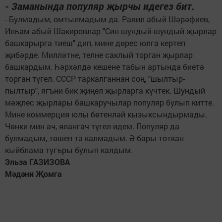
- Заманында популяр җырчы идегез бит.
- Булмадым, омтылмадым да. Равил абый Шәрәфиев,
Илһам абый Шакировлар "Син шундый-шундый җырлар
башкарырга тиеш" дип, мине дөрес юлга кертеп
җибәрде. Милләтне, телне саклый торган җырлар
башкардым. Һәрхәлдә кешене табын артында биетә
торган түгел. СССР таркалганнан соң, "шылтыр-
пылтыр", ягъни бик җиңел җырларга күчтек. Шундый
мәҗлес җырлары башкаручылар популяр булып китте.
Мине коммерция юлы бөтенләй кызыксындырмады.
Чөнки мин ач, ялангач түгел идем. Популяр да
булмадым, төшеп тә калмадым. Ә бары тоткан
кыйблама тугъры булып калдым.
Эльза ГАЗИЗОВА
Мәдәни Җомга