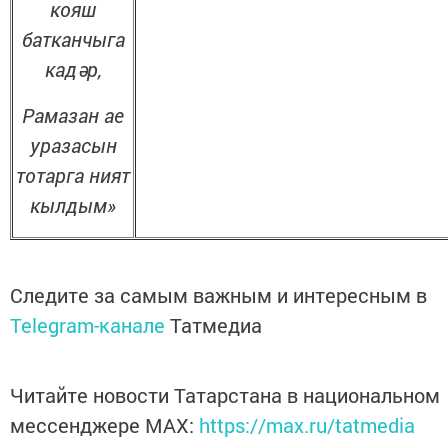
кояш
батканчыга
кадәр,
Рамазан ае
уразасын
тотарга ният
кылдым»
Следите за самым важным и интересным в
Telegram-канале
Татмедиа
Читайте новости Татарстана в национальном
мессенджере MАХ:
https://max.ru/tatmedia