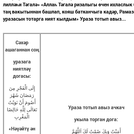
лилләһи Тәгалә» «Аллаһ Тәгалә ризалыгы өчен ихласлык 
таң вакытыннан башлап, кояш батканчыга кадәр, Рамаз
уразасын тотарга ният кылдым» Ураза тотып авыз...
Сәхәр
ашаганнан соң
уразага
ниятләү
догасы:
إِلَى الْفَجْرِ مِنَ
رَمَضَانَ شَهْرَ
أَصُومَ أَنْ نَوَيْتُ
Ураза тотып авыз ачкач
تَعَالَى لِلَّهِ خَالِصًا
الْمَغْرِبِ
укыла торган дога:
«Нәүәйтү ән
أَمَنْتُ وَبِكَ صُمْتُ لَكَ اَللَّهُمَّ