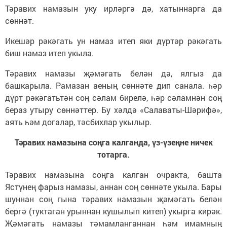
Тәравих намазын уку ирләргә дә, хатыннарга да
сөннәт.
Икешәр рәкәгать ун намаз итеп яки дүртәр рәкәгать
биш намаз итеп укыла.
Tәравих намазы җәмәгать белән дә, ялгыз да
башкарыла. Рамазан аеның сөннәте дип санала. һәр
дүрт рәкәгатьтән соң сәлам бирелә, һәр сәламнән соң
бераз утыру сөннәттер. Бу хәлдә «Салаваты-Шәрифә»,
аять һәм догалар, тәсбихлар укылыр.
Тәравих намазына соңга калганда, үз-үзеңне ничек
тотарга.
Тәравих намазына соңга калган очракта, башта
Ястүнең фарыз намазы, аннан соң сөннәте укыла. Бары
шуннан соң гына тәравих намазын җәмәгать белән
бергә (туктаган урыннан кушылып китеп) укырга кирәк.
Җәмәгать намазы тәмамланганнан һәм имамның