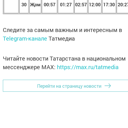
30
Җом
00:5
7
01:2
7
02:5
7
1
2
:
00
17:30
20:2
Следите за самым важным и интересным в
Telegram-канале
Татмедиа
Читайте новости Татарстана в национальном
мессенджере MАХ:
https://max.ru/tatmedia
Перейти на страницу новости