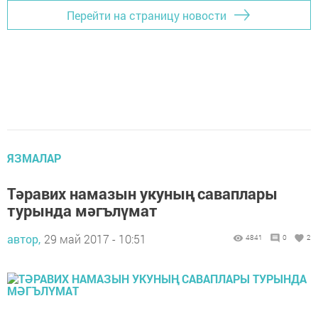
Перейти на страницу новости
ЯЗМАЛАР
Тәравих намазын укуның саваплары
турында мәгълүмат
автор,
29 май 2017 - 10:51
4841
0
2