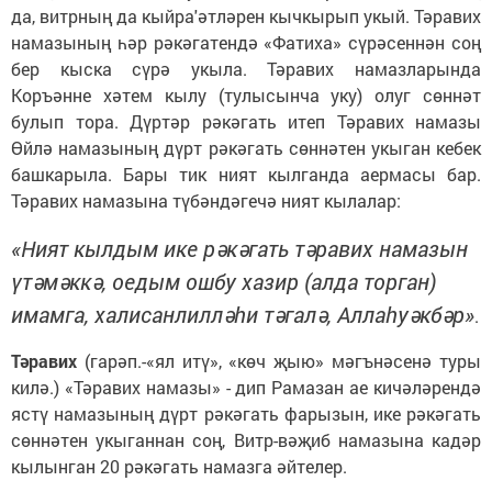
да, витрның да кыйра'әтләрен кычкырып укый. Тәравих
намазының һәр рәкәгатендә «Фатиха» сүрәсеннән соң
бер кыска сүрә укыла. Тәравих намазларында
Коръәнне хәтем кылу (тулысынча уку) олуг сөннәт
булып тора. Дүртәр рәкәгать итеп Тәравих намазы
Өйлә намазының дүрт рәкәгать сөннәтен укыган кебек
башкарыла. Бары тик ният кылганда аермасы бар.
Тәравих намазына түбәндәгечә ният кылалар:
«Ният кылдым ике рәкәгать тәравих намазын
үтәмәккә, оедым ошбу хазир (алда торган)
имамга, халисанлилләһи тәгалә, Аллаһуәкбәр»
.
Тәравих
(гарәп.-«ял итү», «көч җыю» мәгънәсенә туры
килә.) «Тәравих намазы» - дип Рамазан ае кичәләрендә
ястү намазының дүрт рәкәгать фарызын, ике рәкәгать
сөннәтен укыганнан соң, Витр-вәҗиб намазына кадәр
кылынган 20 рәкәгать намазга әйтелер.