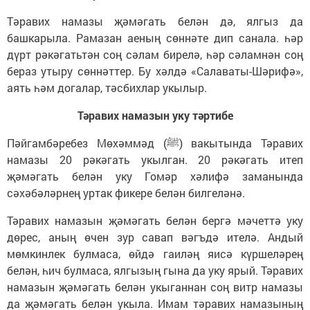
Tәравих намазы җәмәгать белән дә, ялгыз да
башкарыла. Рамазан аеның сөннәте дип санала. һәр
дүрт рәкәгатьтән соң сәлам бирелә, һәр сәламнән соң
бераз утыру сөннәттер. Бу хәлдә «Салаваты-Шәрифә»,
аять һәм догалар, тәсбихлар укылыр.
Тәравих намазын уку тәртибе
Пәйгамбәребез Мөхәммәд (ﷺ) вакытында Тәравих
намазы 20 рәкәгать укылган. 20 рәкәгать итеп
җәмәгать белән уку Гомәр хәлифә заманында
сәхәбәләрнең уртак фикере белән билгеләнә.
Тәравих намазын җәмәгать белән бергә мәчеттә уку
дөрес, аның өчен зур савап вәгъдә ителә. Андый
мөмкинлек булмаса, өйдә гаиләң яисә күршеләрең
белән, һич булмаса, ялгызың гына да уку ярый. Тәравих
намазын җәмәгать белән укыганнан соң витр намазы
да җәмәгать белән укыла. Имам тәравих намазының