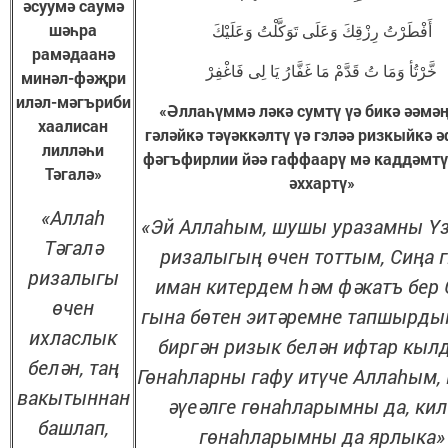
әсуумә саумә
шәһра
أَفْطَرْتُ رِزْقِكَ وَعَلَى تَوَكَّلْتُ وَعَلَيْكَ
рамәдаанә
خَّرْتُأ وَمَا تُ قَدَّمْ مَا غَفَّارُ يَا لِى فَاغْفِرْ
минәл-фәҗри
иләл-мәгъриби
«Әллаһүммә ләкә сумтү үә бикә әәмәң
хаалисан
гәләйкә тәүәккәлтү үә гэләә ризкыйкә 
лилләһи
фәгъфирлии йәә гаффаарү мә каддәмтү
Тәгалә»
әххартү»
«Аллаһ
«Эй Аллаһым, шушы уразамны Ү
Тәгалә
ризалыгың өчен тоттым, Сиңа 
ризалыгы
иман китердем һәм фәкатъ бер 
өчен
гына бөтен эитәремне тапшырды
ихласлык
биргән ризык белән ифтар кыл
белән, таң
Гөнаһларны гафу итүче Аллаһым,
вакытыннан
әүеәлге гөнаһларымны да, кил
башлап,
гөнаһларымны да ярлыка»