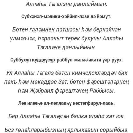
Аллаһы Тәгалэне данлыймын.
Субхәнәл-мәлики-хәййил-ләзи лә йәмүт.
Бөтен галәмнең патшасы һәм беркайчан
үлмәячәк, һәрвакыт терек булучы Аллаһы
Тәгаләне данлыймын.
Суббухүн куддүүсүр-раббүл-мәләә'икәти үәр-руух.
Ул Аллаһы Тәгалэ бөтен кимчелекләрдән бик
пакъ һәм мөкаддэс Зат, бөтен фәрештәләрнең
һәм Җәбраил фәрештәнең Раббысы.
Ләә иләәһә ил-ләллааһү нәстәгфирул-лааһ.
Бер Аллаһы Тәгаләдән башка илаһи зат юк.
Без гөнаһларыбызның ярлыкавын сорыйбыз.