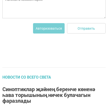
Отправить
Авторизоваться
НОВОСТИ СО ВСЕГО СВЕТА
Синоптиклар җәйнең беренче көненә
һава торышының ничек булачагын
фаразлады