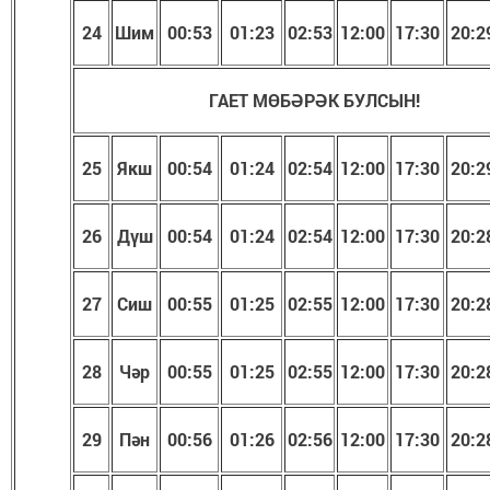
24
Шим
00:53
01:23
02:53
1
2
:
00
17:30
20:2
ГАЕТ МӨБӘРӘК БУЛСЫН!
25
Якш
00:5
4
01:2
4
02:5
4
1
2
:
00
17:
30
20:2
26
Дүш
00:5
4
01:2
4
02:5
4
1
2
:
00
17:
30
20:2
27
Сиш
00:5
5
01:2
5
02:
55
1
2
:
00
17:
30
20:2
28
Чәр
00:5
5
01:2
5
02:55
1
2
:
00
17:
30
20:2
29
Пән
00:5
6
01:2
6
02:5
6
1
2
:
00
17:30
20:2