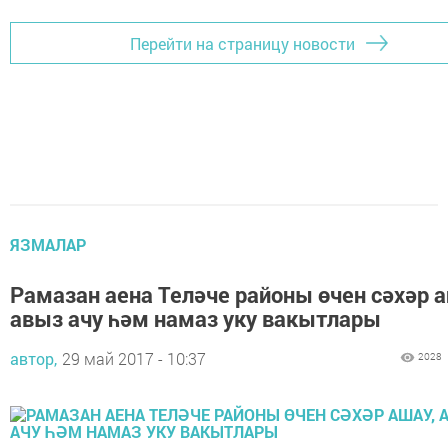
Перейти на страницу новости
ЯЗМАЛАР
Рамазан аена Теләче районы өчен сәхәр а
авыз ачу һәм намаз уку вакытлары
автор,
29 май 2017 - 10:37
2028