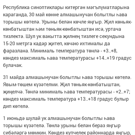
Республика синоптиклары китергән мәгълүматларына
караганда, 30 май көнне алмашынучан болытлы һава
торышы көтелә. Урыны белән көчле яңгыр. Җил көньяк-
көнбатыштан һәм төньяк-көнбатыштан исә, уртача
тизлектә. Шул ук вакытта җилнең тизлеге секундына
15-20 метрга кадәр җитеп, көчәю ихтималы да
фаразлана. Минималь температура төнлә - +3..+8,
көндез максималь һава температурасы +14..+19 градус
булачак.
31 майда алмашынучан болытлы һава торышы көтелә.
Явым-төшем күзәтелми. Җил төньяк-көнбатыштан,
җиңелчә. Төнлә минималь һава температурасы - +2..+7;
көндез максималь температура +13..+18 градус булыр
дип көтелә.
1 июньдә шулай ук алмашынучан болытлы һава
торышы күзәтелә. Төнлә урыны белән бераз яңгыр
сибәләргә мөмкин. Көндез күпчелек районнарда яңгыр,