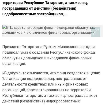
территории Республики Татарстан, а также лиц,
пострадавших от действий (бездействия)
недобросовестных застройщиков,...
Президент Татарстана Рустам Минниханов сегодня
подписал указ о создании Республиканского фонда
обманутых дольщиков и вкладчиков финансовых
организаций.
«В документе отмечается, что фонд создается в целях
"организации поддержки лиц, пострадавших от
деятельности кредитных или иных финансовых
организаций, зарегистрированных на территории
Республики Татарстан, а также лиц, пострадавших от
действий (бездействия) недобросовестных