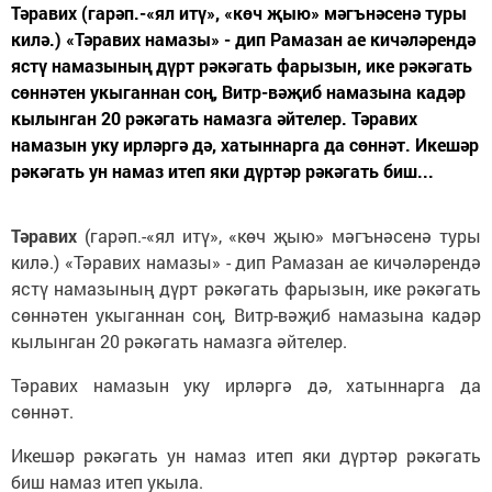
Тәравих (гарәп.-«ял итү», «көч җыю» мәгънәсенә туры
килә.) «Тәравих намазы» - дип Рамазан ае кичәләрендә
ястү намазының дүрт рәкәгать фарызын, ике рәкәгать
сөннәтен укыганнан соң, Витр-вәҗиб намазына кадәр
кылынган 20 рәкәгать намазга әйтелер. Тәравих
намазын уку ирләргә дә, хатыннарга да сөннәт. Икешәр
рәкәгать ун намаз итеп яки дүртәр рәкәгать биш...
Тәравих
(гарәп.-«ял итү», «көч җыю» мәгънәсенә туры
килә.) «Тәравих намазы» - дип Рамазан ае кичәләрендә
ястү намазының дүрт рәкәгать фарызын, ике рәкәгать
сөннәтен укыганнан соң, Витр-вәҗиб намазына кадәр
кылынган 20 рәкәгать намазга әйтелер.
Тәравих намазын уку ирләргә дә, хатыннарга да
сөннәт.
Икешәр рәкәгать ун намаз итеп яки дүртәр рәкәгать
биш намаз итеп укыла.