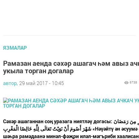
ЯЗМАЛАР
Рамазан аенда сәхәр ашагач һәм авыз ач
укыла торган догалар
автор,
29 май 2017 - 10:45
6738
Сәхәр ашаганнан соң уразага ниятләү догасы: إِلَى الْفَجْرِ مِنَ رَمَضَانَ
شَهْرَ أَصُومَ أَنْ نَوَيْتُ تَعَالَى لِلَّهِ خَالِصًا الْمَغْرِبِ «Нәүәйтү ән әсуумә саумә
шәһра рамәдаанә минәл-фәҗри иләл-мәгъриби хаалисан