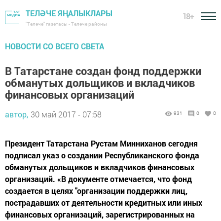
ТЕЛӘЧЕ ЯҢАЛЫКЛАРЫ
18+
"Теләче" газетасы - Теләче районы
НОВОСТИ СО ВСЕГО СВЕТА
В Татарстане создан фонд поддержки
обманутых дольщиков и вкладчиков
финансовых организаций
автор,
30 май 2017 - 07:58
931
0
0
Президент Татарстана Рустам Минниханов сегодня
подписал указ о создании Республиканского фонда
обманутых дольщиков и вкладчиков финансовых
организаций. «В документе отмечается, что фонд
создается в целях "организации поддержки лиц,
пострадавших от деятельности кредитных или иных
финансовых организаций, зарегистрированных на