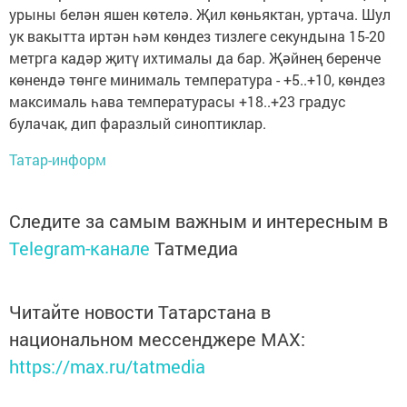
урыны белән яшен көтелә. Җил көньяктан, уртача. Шул
ук вакытта иртән һәм көндез тизлеге секундына 15-20
метрга кадәр җитү ихтималы да бар. Җәйнең беренче
көнендә төнге минималь температура - +5..+10, көндез
максималь һава температурасы +18..+23 градус
булачак, дип фаразлый синоптиклар.
Татар-информ
Следите за самым важным и интересным в
Telegram-канале
Татмедиа
Читайте новости Татарстана в
национальном мессенджере MАХ:
https://max.ru/tatmedia