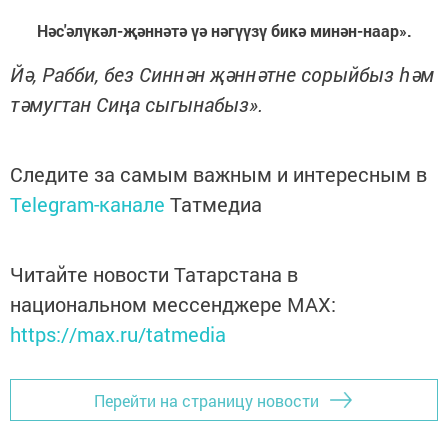
Нәс'әлүкәл-җәннәтә үә нәгүүзү бикә минән-наар».
Йә, Рабби, без Синнән җәннәтне сорыйбыз һәм
тәмугтан Сиңа сыгынабыз».
Следите за самым важным и интересным в
Telegram-канале
Татмедиа
Читайте новости Татарстана в
национальном мессенджере MАХ:
https://max.ru/tatmedia
Перейти на страницу новости