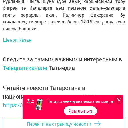
нурланыш чыга, шуңа күрә аның каршысында тору
бигрәк тә балаларга һәм көмәнле хатын-кызларга
гаять зарарлы икән. Галимнәр фикеренчә, бу
мичләрнең тискәре тәэсире бары 12-15 ел үткәч кенә
сизелә башлый.
Шәһри Казан
Следите за самым важным и интересным в
Telegram-канале
Татмедиа
Читайте новости Татарстана в
национальном мессенджере MАХ:
Татарстанның яңалыклары монда
https://max.ru/tatmedia
Язылыгыз
Перейти на страницу новости