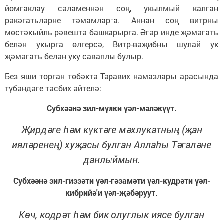
йомгаклау сәламеннән соң, укылмый калган
рәкәгатьләрне тәмамларга. Аннан соң витрны
мөстәкыйль рәвештә башкарырга. Әгәр инде җәмәгать
белән укырга өлгерсә, Витр-вәҗибны шулай ук
җәмәгать белән уку саваплы булыр.
Без яши торган төбәктә Тәравих намазлары арасында
түбәндәге тәсбих әйтелә:
Субхәәнә зил-мүлки үәл-мәләкүүт.
Җирдәге һәм күктәге мәхлукатның (җан
ияләренең) хуҗасы булган Аллаһы Тәгаләне
данлыймын.
Субхәәнә зил-гиззәти үәл-гәзамәти үәл-кудрәти үәл-
кибрийә'и үәл-җәбәруут.
Көч, кодрәт һәм бик олуглык иясе булган