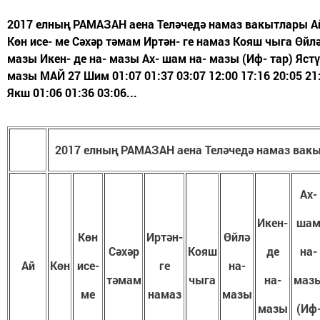
2017 елның РАМАЗАН аена Теләчедә намаз вакытлары А
Көн исе- ме Сәхәр тәмам Иртән- ге намаз Кояш чыга Өйлә
мазы Икен- де на- мазы Ах- шам на- мазы (Иф- тар) Ястү
мазы МАЙ 27 Шим 01:07 01:37 03:07 12:00 17:16 20:05 21
Якш 01:06 01:36 03:06...
2017 елның РАМАЗАН аена Теләчедә намаз вак
Ах-
Икен-
ша
Көн
Иртән-
Өйлә
Сәхәр
Кояш
де
н
а-
Ай
Кө
н
исе-
ге
на-
тәмам
чыга
на-
маз
ме
намаз
мазы
мазы
(Иф