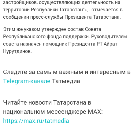
застройщиков, осуществляющих деятельность на
территории Республики Татарстан"», - отмечается в
сообщении пресс-службы Президента Татарстана.
Этим же указом утвержден состав Совета
Республиканского фонда поддержки. Руководителем
совета назначен помощник Президента РТ Айрат
Нурутдинов.
Следите за самым важным и интересным в
Telegram-канале
Татмедиа
Читайте новости Татарстана в
национальном мессенджере MАХ:
https://max.ru/tatmedia