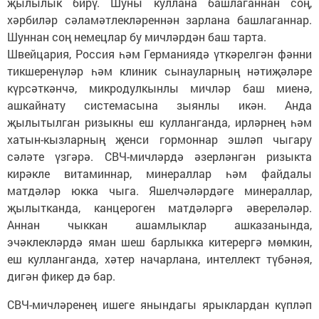
җылылык бирү. Шуны куллана башлаганнан соң,
хәрбиләр сәламәтлекләреннән зарлана башлаганнар.
Шуннан соң немецлар бу мичләрдән баш тарта.
Швейцария, Россия һәм Германиядә үткәрелгән фәнни
тикшеренүләр һәм клиник сынауларның нәтиҗәләре
күрсәткәнчә, микродулкынлы мичләр баш миенә,
ашкайнату системасына зыянлы икән. Анда
җылытылган ризыкны еш кулланганда, ирләрнең һәм
хатын-кызларның җенси гормоннар эшләп чыгару
сәләте үзгәрә. СВЧ-мичләрдә әзерләнгән ризыкта
кирәкле витаминнар, минераллар һәм файдалы
матдәләр юкка чыга. Яшелчәләрдәге минераллар,
җылытканда, канцероген матдәләргә әвереләләр.
Аннан чыккан ашамлыклар ашказанында,
эчәклекләрдә яман шеш барлыкка китерергә мөмкин,
еш кулланганда, хәтер начарлана, интеллект түбәнәя,
дигән фикер дә бар.
СВЧ-мичләренең ишеге янындагы ярыклардан күпләп