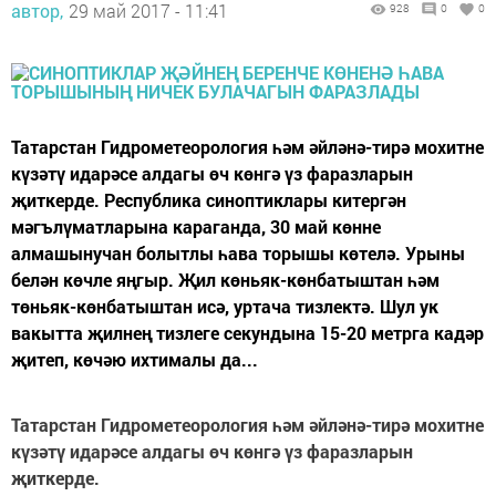
автор,
29 май 2017 - 11:41
928
0
0
Татарстан Гидрометеорология һәм әйләнә-тирә мохитне
күзәтү идарәсе алдагы өч көнгә үз фаразларын
җиткерде. Республика синоптиклары китергән
мәгълүматларына караганда, 30 май көнне
алмашынучан болытлы һава торышы көтелә. Урыны
белән көчле яңгыр. Җил көньяк-көнбатыштан һәм
төньяк-көнбатыштан исә, уртача тизлектә. Шул ук
вакытта җилнең тизлеге секундына 15-20 метрга кадәр
җитеп, көчәю ихтималы да...
Татарстан Гидрометеорология һәм әйләнә-тирә мохитне
күзәтү идарәсе алдагы өч көнгә үз фаразларын
җиткерде.