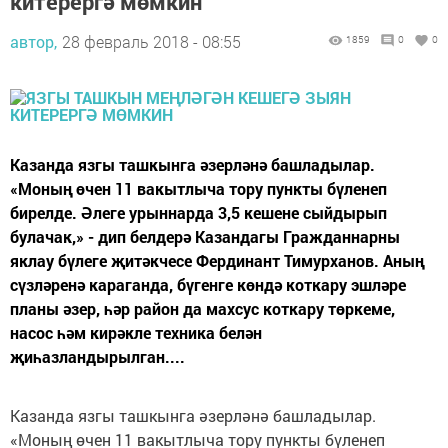
китерергә мөмкин
автор,
28 февраль 2018 - 08:55
1859
0
0
Казанда язгы ташкынга әзерләнә башладылар.
«Моның өчен 11 вакытлыча тору пункты бүленеп
бирелде. Әлеге урыннарда 3,5 кешене сыйдырып
булачак,» - дип белдерә Казандагы Гражданнарны
яклау бүлеге җитәкчесе Фердинант Тимурханов. Аның
сүзләренә караганда, бүгенге көндә коткару эшләре
планы әзер, һәр район да махсус коткару төркеме,
насос һәм кирәкле техника белән
җиһазландырылган....
Казанда язгы ташкынга әзерләнә башладылар.
«Моның өчен 11 вакытлыча тору пункты бүленеп