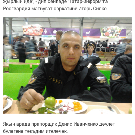
җырлый иде", - дип сөйләде "Татар-информ"га
Росгвардия матбугат сәркатибе Игорь Силко.
Якын арада прапорщик Денис Иванченко дәүләт
бүләгенә тәкъдим ителәчәк.