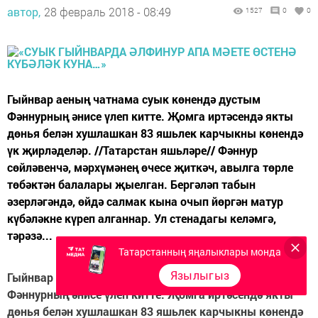
автор,
28 февраль 2018 - 08:49
1527
0
0
Гыйнвар аеның чатнама суык көнендә дустым
Фәннурның әнисе үлеп китте. Җомга иртәсендә якты
дөнья белән хушлашкан 83 яшьлек карчыкны көнендә
үк җирләделәр. //Татарстан яшьләре// Фәннур
сөйләвенчә, мәрхүмәнең өчесе җиткәч, авылга төрле
төбәктән балалары җыелган. Бергәләп табын
әзерләгәндә, өйдә салмак кына очып йөргән матур
күбәләкне күреп алганнар. Ул стенадагы келәмгә,
тәрәзә...
Татарстанның яңалыклары монда
Язылыгыз
Гыйнвар аеның чатнама суык көнендә дустым
Фәннурның әнисе үлеп китте. Җомга иртәсендә якты
дөнья белән хушлашкан 83 яшьлек карчыкны көнендә