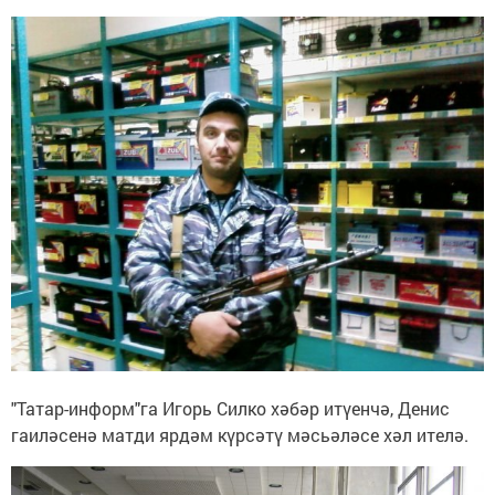
"Татар-информ"га Игорь Силко хәбәр итүенчә, Денис
гаиләсенә матди ярдәм күрсәтү мәсьәләсе хәл ителә.