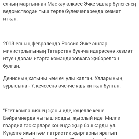
елның мартыннан Мәскәү өлкәсе Эчке эшләр бүлегенең
ведомстводан тыш төрле бүлекчәләрендә хезмәт
иткән.
2013 елның февралендә Россия Эчке эшләр
министрлыгының Татарстан буенча идарәсенә хезмәт
итүен дәвам итәргә командировкага җибәрелгән
булган.
Денисның хатыны һәм өч улы калган. Улларының
зурысына - 7, кечесенә өченче яшь киткән булган.
"Егет компаниянең җаны иде, күңелле кеше.
Бәйрәмнәрдә чыгыш ясады, җырлый иде. Милли
гвардия гаскәрләре көнендә җыр башкарды ул.
Күңелгә якын һәм патриотик җырларны яратып