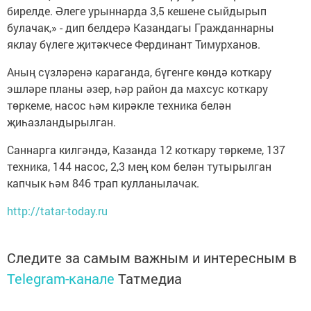
бирелде. Әлеге урыннарда 3,5 кешене сыйдырып
булачак,» - дип белдерә Казандагы Гражданнарны
яклау бүлеге җитәкчесе Фердинант Тимурханов.
Аның сүзләренә караганда, бүгенге көндә коткару
эшләре планы әзер, һәр район да махсус коткару
төркеме, насос һәм кирәкле техника белән
җиһазландырылган.
Саннарга килгәндә, Казанда 12 коткару төркеме, 137
техника, 144 насос, 2,3 мең ком белән тутырылган
капчык һәм 846 трап кулланылачак.
http://tatar-today.ru
Следите за самым важным и интересным в
Telegram-канале
Татмедиа