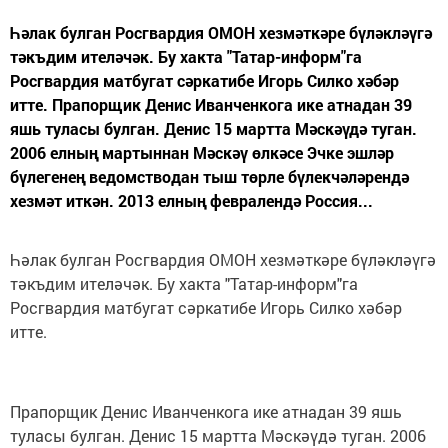
Һәлак булган Росгвардия ОМОН хезмәткәре бүләкләүгә
тәкъдим ителәчәк. Бу хакта "Татар-информ"га
Росгвардия матбугат сәркатибе Игорь Силко хәбәр
итте. Прапорщик Денис Иванченкога ике атнадан 39
яшь туласы булган. Денис 15 мартта Мәскәүдә туган.
2006 елның мартыннан Мәскәү өлкәсе Эчке эшләр
бүлегенең ведомстводан тыш төрле бүлекчәләрендә
хезмәт иткән. 2013 елның февралендә Россия...
Һәлак булган Росгвардия ОМОН хезмәткәре бүләкләүгә
тәкъдим ителәчәк. Бу хакта "Татар-информ"га
Росгвардия матбугат сәркатибе Игорь Силко хәбәр
итте.
Прапорщик Денис Иванченкога ике атнадан 39 яшь
туласы булган. Денис 15 мартта Мәскәүдә туган. 2006