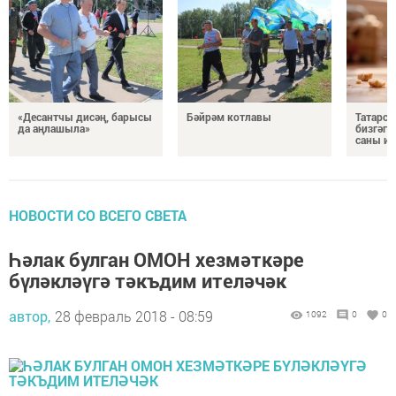
«Десантчы дисәң, барысы
Бәйрәм котлавы
Татарст
да аңлашыла»
бизгәге
саны ик
НОВОСТИ СО ВСЕГО СВЕТА
Һәлак булган ОМОН хезмәткәре
бүләкләүгә тәкъдим ителәчәк
автор,
28 февраль 2018 - 08:59
1092
0
0