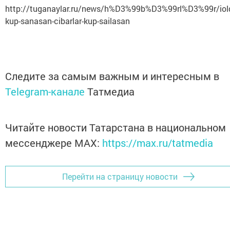
http://tuganaylar.ru/news/h%D3%99b%D3%99rl%D3%99r/iold
kup-sanasan-cibarlar-kup-sailasan
Следите за самым важным и интересным в
Telegram-канале
Татмедиа
Читайте новости Татарстана в национальном
мессенджере MАХ:
https://max.ru/tatmedia
Перейти на страницу новости