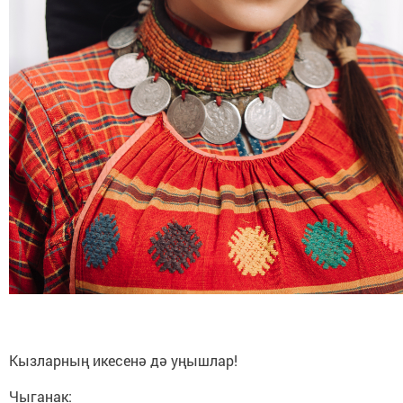
Кызларның икесенә дә уңышлар!
Чыганак: