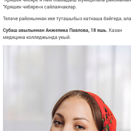
"Кряшен чибяре«н сайлаячаклар.
Теләче районыннан ике туташыбыз катнаша бәйгедә, ал
Субаш авылыннан Анжелика Павлова, 18 яшь.
Казан
медицина колледжында укый.