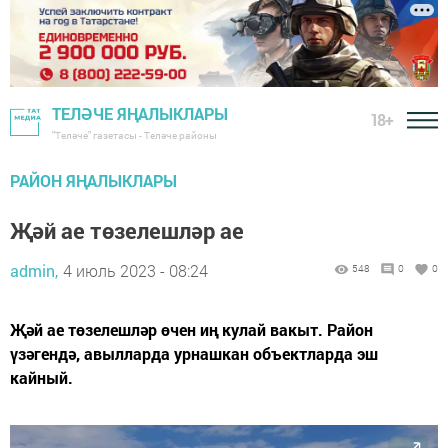
ТЕЛӘЧЕ ЯҢАЛЫКЛАРЫ
18+
"Теләче" газетасы - Теләче районы
РАЙОН ЯҢАЛЫКЛАРЫ
Җәй ае төзелешләр ае
admin,
4 июль 2023 - 08:24
548
0
0
Җәй ае төзелешләр өчен иң кулай вакыт. Район
үзәгендә, авылларда урнашкан объектларда эш
кайный.