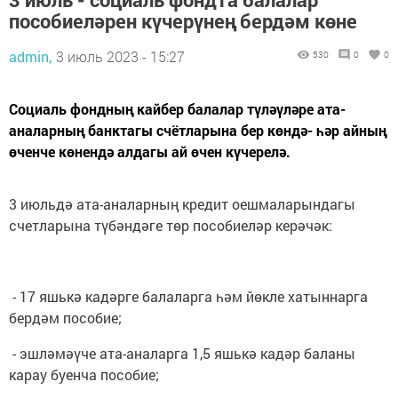
пособиеләрен күчерүнең бердәм көне
admin,
3 июль 2023 - 15:27
530
0
0
Социаль фондның кайбер балалар түләүләре ата-
аналарның банктагы счётларына бер көндә- һәр айның
өченче көнендә алдагы ай өчен күчерелә.
3 июльдә ата-аналарның кредит оешмаларындагы
счетларына түбәндәге төр пособиеләр керәчәк:
- 17 яшькә кадәрге балаларга һәм йөкле хатыннарга
бердәм пособие;
- эшләмәүче ата-аналарга 1,5 яшькә кадәр баланы
карау буенча пособие;