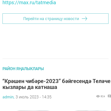
https://max.ru/tatmedia
Перейти на страницу новости
РАЙОН ЯҢАЛЫКЛАРЫ
“Крәшен чибәре-2023” бәйгесендә Теләче
кызлары да катнаша
admin,
3 июль 2023 - 14:35
824