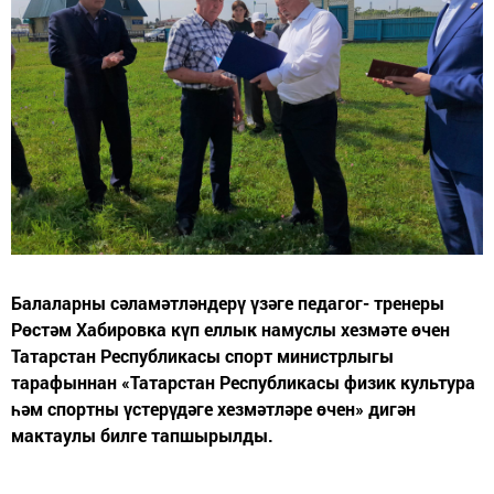
Балаларны сәламәтләндерү үзәге педагог- тренеры
Рөстәм Хабировка күп еллык намуслы хезмәте өчен
Татарстан Республикасы спорт министрлыгы
тарафыннан «Татарстан Республикасы физик культура
һәм спортны үстерүдәге хезмәтләре өчен» дигән
мактаулы билге тапшырылды.