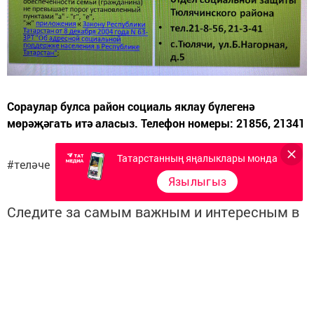
Сораулар булса район социаль яклау бүлегенә
мөрәҗәгать итә аласыз. Телефон номеры: 21856, 21341
Татарстанның яңалыклары монда
#теләче
Язылыгыз
Следите за самым важным и интересным в
Telegram-канале
Татмедиа
Читайте новости Татарстана в
национальном мессенджере MАХ: