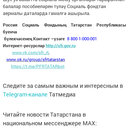
балалар пособиеләрен түләү Социаль фондтан
аермалы даталарда гамәлгә ашырыла.
Россия Социаль Фондының Татарстан Республикасы
буенча
бүлекчәсенең Контакт –үзәге
8 800 1-000-001
Интернет-ресурслар
http://sfr.gov.ru
www.vk.com/sfr_rt
,
www
.
ok
.
ru
/
group
/
sfrtatarstan
https://t.me/PFRTATARbot
Следите за самым важным и интересным в
Telegram-канале
Татмедиа
Читайте новости Татарстана в
национальном мессенджере MАХ: