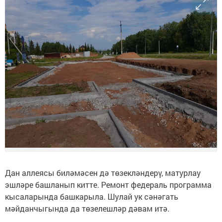
Дан аллеясы биләмәсен дә төзекләндерү, матурлау
эшләре башланып китте. Ремонт федераль программа
кысаларында башкарыла. Шулай ук сәнәгать
мәйданчыгында да төзелешләр дәвам итә.