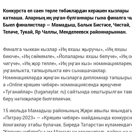
Конкурста ел саен төрле төбәкләрдән керәшен кызлары
катнаша. Аларның иң уңган-булганнары гына финалга ч
Быел финалистлар — Мамадыш, Балык Бистәсе, Чистай,
Теләче, Тукай, Яр Чаллы, Менделеевск районнарыннан.
Финалга чыккан кызлар «Иң яхшы җыручы», «Иң яхшы
биюче», «Иң сөйкемле», «Йолаларны яхшы белүче», «Иң о
чигүче», «Иң җор телле», «Иң уңган кыз» номинацияләре
уңганлыкта, тапкырлыкта көч сынашачаклар.
Номинацияләрдә җиңгән кызларга дипломнар тапшырыл
ә «Online кряшен чибяре» номинациясендә җиңүчене
«Туганайлар» (tuganaylar. ru) сайтында оештырылган та
бирү нәтиҗәләре билгелиячәк.
15 июльдә Мамадыш районының Җөри авылы янындаг
«Питрау-2023» — «Кряшен чибяре» мәйданында конкурс
йомгаклау этабы булачак. Биредә Татарстан күләмендәг
"Кряшен чибяре"н һәм Мамадыш муниципаль районыны