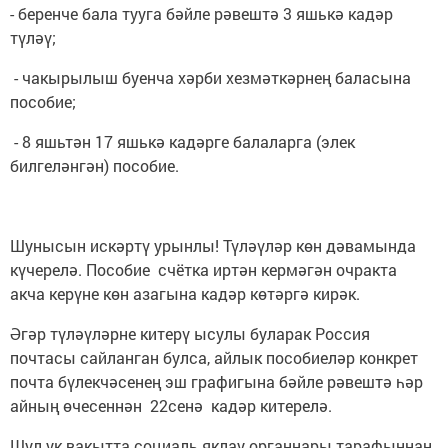
- беренче бала тууга бәйле рәвештә 3 яшькә кадәр
түләү;
- чакырылыш буенча хәрби хезмәткәрнең баласына
пособие;
- 8 яшьтән 17 яшькә кадәрге балаларга (элек
билгеләнгән) пособие.
Шунысын искәртү урынлы! Түләүләр көн дәвамында
күчерелә. Пособие счётка иртән кермәгән очракта
акча керүне көн азагына кадәр көтәргә кирәк.
Әгәр түләүләрне китерү ысулы буларак Россия
почтасы сайланган булса, айлык пособиеләр конкрет
почта бүлекчәсенең эш графигына бәйле рәвештә һәр
айның өчесеннән 22сенә кадәр китерелә.
Шул ук вакытта социаль яклау органнары тарафыннан