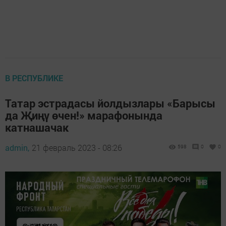
В РЕСПУБЛИКЕ
Татар эстрадасы йолдызлары «Барысы
да Җиңү өчен!» марафонында
катнашачак
admin,
21 февраль 2023 - 08:26
598
0
0