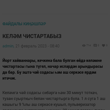
ФАЙДАЛЫ КИҢӘШЛӘР
КЕЛӘМ ЧИСТАРТАБЫЗ
admin,
21 февраль 2023 - 08:40
714
0
0
Йорт хайваннары, кечкенә бала булган өйдә келәмне
чистартасы гына түгел, начар исләрдән арындырасы
да бар. Бу эштә чәй содасы һәм аш серкәсе ярдәм
итәчәк.
Келәмгә чәй содасы сибәргә һәм 30 минут тоткач,
тузан суырткыч белән чистартырга була. 1 л суга 1 аш
кашыгы 9 %лы аш серкәсе кушып, пульверизатор