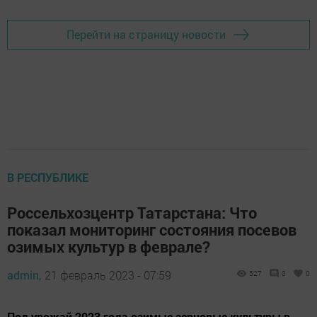
Перейти на страницу новости
В РЕСПУБЛИКЕ
Россельхозцентр Татарстана: Что
показал мониторинг состояния посевов
озимых культур в феврале?
admin,
21 февраль 2023 - 07:59
527
0
0
Под урожай 2023 года озимые зерновые культуры в