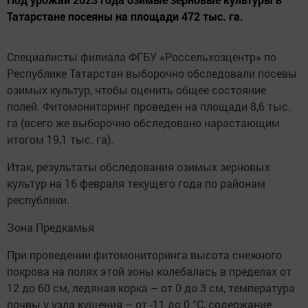
Татарстане посеяны на площади 472 тыс. га.
Специалисты филиала ФГБУ «Россельхозцентр» по
Республике Татарстан выборочно обследовали посевы
озимых культур, чтобы оценить общее состояние
полей. Фитомониторинг проведен на площади 8,6 тыс.
га (всего же выборочно обследовано нарастающим
итогом 19,1 тыс. га).
Итак, результаты обследования озимых зерновых
культур на 16 февраля текущего года по районам
республики.
Зона Предкамья
При проведении фитомониторинга высота снежного
покрова на полях этой зоны колебалась в пределах от
12 до 60 см, ледяная корка – от 0 до 3 см, температура
почвы у узла кущения – от -11 до 0 °С, содержание