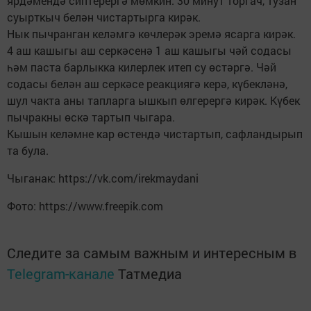
ярдәмендә сиптерергә мөмкин. 30 минут торгач, тузан
суырткыч белән чистартырга кирәк.
Нык пычранган келәмгә көчлерәк эремә ясарга кирәк.
4 аш кашыгы аш серкәсенә 1 аш кашыгы чәй содасы
һәм паста барлыкка килерлек итеп су өстәргә. Чәй
содасы белән аш серкәсе реакциягә керә, күбекләнә,
шул чакта аны тапларга ышкып өлгерергә кирәк. Күбек
пычракны өскә тартып чыгара.
Кышын келәмне кар өстендә чистартып, сафландырып
та була.
Чыганак: https://vk.com/irekmaydani
Фото: https://www.freepik.com
Следите за самым важным и интересным в
Telegram-канале
Татмедиа