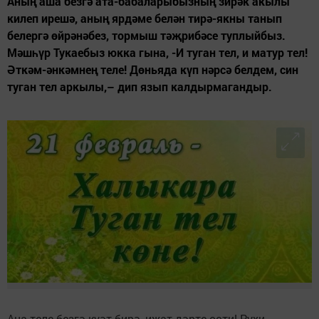
Аның аша безгә ата-бабаларыбызның зирәк акылы
килеп ирешә, аның ярдәме белән тирә-якны танып
белергә өйрәнәбез, тормыш тәҗрибәсе туплыйбыз.
Мәшһүр Тукаебыз юкка гына, -И туган тел, и матур тел!
Әткәм-әнкәмнең теле! Дөньяда күп нәрсә белдем, син
туган тел аркылы,– дип язып калдырмагандыр.
Ана теле безгә куәт бирә, иҗат дәрте өсти! Рухи