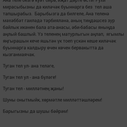
мирасыбызны да киләчәк буыннарга без тел аша
тапшырабыз. Барыбызга да билгеле, Ана теленә
мәхәббәт гаиләдә тәрбияләнә, аның тиңдәшсез зур
байлык икәнен бала ата-анасы, әби-бабасы яныңда
аңлый башлый. Үз теленең матурлыгын аңлап, ягымлы
яңгырашын кече яшьтән үк тоеп үскән кеше киләчәк
буыннарга калдыру өчен көчен бервакытта да
кызганмаячак.
Туган тел ул- ана теләге,
Туган тел ул - ана бүләге!
Туган тел - милләтнең җаны!
Шуны онытмыйк, хөрмәтле милләттәшләрем!
Барыгызны да шушы бәйрәм!