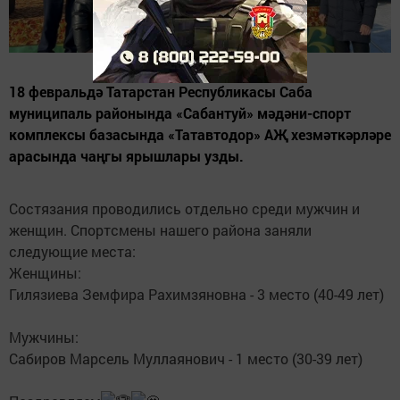
18 февральдә Татарстан Республикасы Саба
муниципаль районында «Сабантуй» мәдәни-спорт
комплексы базасында «Татавтодор» АҖ хезмәткәрләре
арасында чаңгы ярышлары узды.
Состязания проводились отдельно среди мужчин и
женщин. Спортсмены нашего района заняли
следующие места:
Женщины:
Гилязиева Земфира Рахимзяновна - 3 место (40-49 лет)
Мужчины:
Сабиров Марсель Муллаянович - 1 место (30-39 лет)