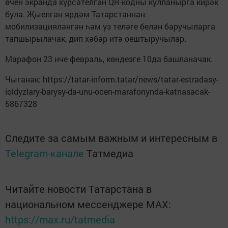
өчен экранда күрсәтелгән QR-кодны кулланырга кирәк
була. Җыелган ярдәм Татарстаннан
мобилизацияләнгән һәм үз теләге белән баручыларга
тапшырылачак, дип хәбәр итә оештыручылар.
Марафон 23 нче февраль, көндезге 10да башланачак.
Чыганак: https://tatar-inform.tatar/news/tatar-estradasy-
ioldyzlary-barysy-da-unu-ocen-marafonynda-katnasacak-
5867328
Следите за самым важным и интересным в
Telegram-канале
Татмедиа
Читайте новости Татарстана в
национальном мессенджере MАХ:
https://max.ru/tatmedia