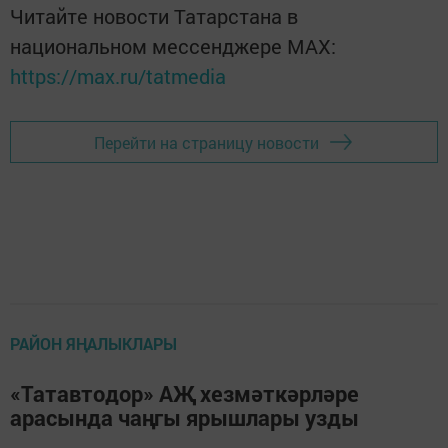
Читайте новости Татарстана в
национальном мессенджере MАХ:
https://max.ru/tatmedia
Перейти на страницу новости
РАЙОН ЯҢАЛЫКЛАРЫ
«Татавтодор» АҖ хезмәткәрләре
арасында чаңгы ярышлары узды