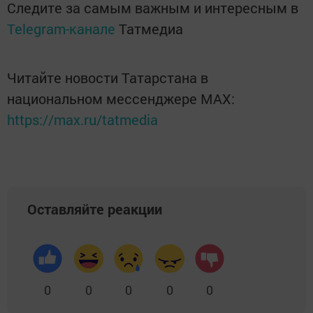
Следите за самым важным и интересным в
Telegram-канале
Татмедиа
Читайте новости Татарстана в
национальном мессенджере MАХ:
https://max.ru/tatmedia
Оставляйте реакции
0
0
0
0
0