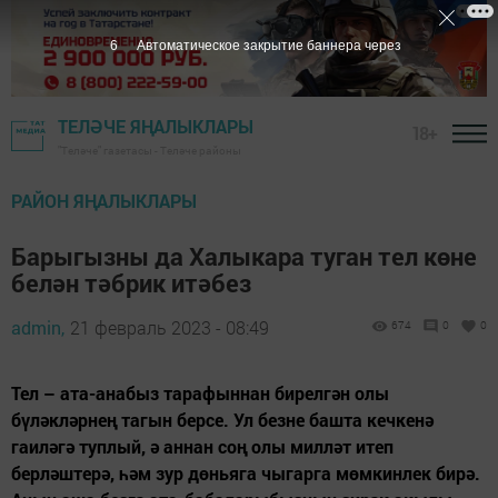
4
Автоматическое закрытие баннера через
ТЕЛӘЧЕ ЯҢАЛЫКЛАРЫ
18+
"Теләче" газетасы - Теләче районы
РАЙОН ЯҢАЛЫКЛАРЫ
Барыгызны да Халыкара туган тел көне
белән тәбрик итәбез
admin,
21 февраль 2023 - 08:49
674
0
0
Тел – ата-анабыз тарафыннан бирелгән олы
бүләкләрнең тагын берсе. Ул безне башта кечкенә
гаиләгә туплый, ә аннан соң олы милләт итеп
берләштерә, һәм зур дөньяга чыгарга мөмкинлек бирә.