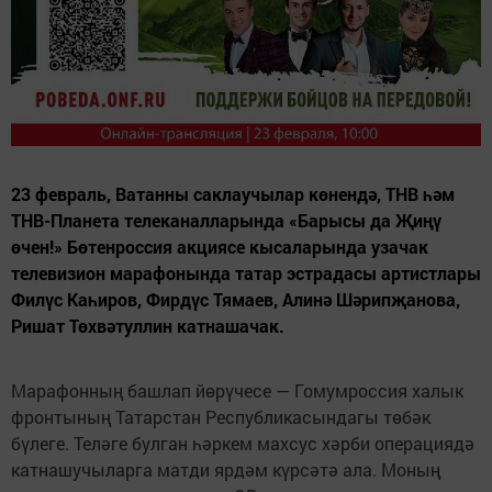
23 февраль, Ватанны саклаучылар көнендә, ТНВ һәм
ТНВ-Планета телеканалларында «Барысы да Җиңү
өчен!» Бөтенроссия акциясе кысаларында узачак
телевизион марафонында татар эстрадасы артистлары
Филүс Каһиров, Фирдүс Тямаев, Алинә Шәрипҗанова,
Ришат Төхвәтуллин катнашачак.
Марафонның башлап йөрүчесе — Гомумроссия халык
фронтының Татарстан Республикасындагы төбәк
бүлеге. Теләге булган һәркем махсус хәрби операциядә
катнашучыларга матди ярдәм күрсәтә ала. Моның