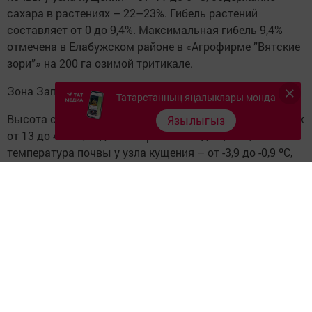
сахара в растениях – 22–23%. Гибель растений
составляет от 0 до 9,4%. Максимальная гибель 9,4%
отмечена в Елабужском районе в «Агрофирме ”Вятские
зори”» на 200 га озимой тритикале.
Зона Западное Закамье
Татарстанның яңалыклары монда
Высота снежного покрова здесь колебалась в пределах
Язылыгыз
от 13 до 43 см, ледяная корка – от 0 до 4,5 см,
температура почвы у узла кущения – от -3,9 до -0,9 ºС,
содержание сахара – 25%. Гибель растений от 0 до
3,3%. Максимальная гибель 3,3% отмечена в
Новошешменском районе в КФХ Козлова М. И. на 100 га
озимой пшеницы.
Зона Юго-Восточное Закамье
Высота снежного покрова по зоне колебалась от 12 до
43 см, ледяная корка – 0–0,5 см, температура почвы у
узла кущения – от -4,7 до -1,1 ºС, содержание сахара –