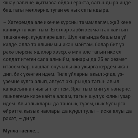
яшәү рәвеше, җитмәсә өйдән еракта, сагындыра инде
баштагы мәлләрне, туган өе нык сагындыра.
– Хәтеремдә әле икенче курсны тәмамлагач, җәй көне
каникулга кайттым. Егетләр хәрби хезмәттән кайтып
төшкәннәр, күңелләре шат. Шул чагында башыма уй
килде, әллә ташлыйммы икән мәйтәм, болар бит үз
рәхәтләренә яшиләр хәзер, ә мин әле тагын ике ел
солдат итеген сала алмыйм, аннары да 25 ел хезмәт
итәсем бар, нишләп очучылыкка укырга кердем икән
дип, бик үкенгән идем. Тиле уйларны акыл җиде, үз-
үземне кулга алып, август ахырында тагын авыл
капкасыннан чыгып киттем. Яраттым мин ул һөнәрне,
яшьлегемә кире кайта алсам, тагын шул ук юлны узар
идем. Авырлыклары да тансык, түзем, нык булырга
өйрәтте, кызык чаклары да күңел тулы – искә алуы да
рәхәт, – ди ул.
Мулла гаепле...