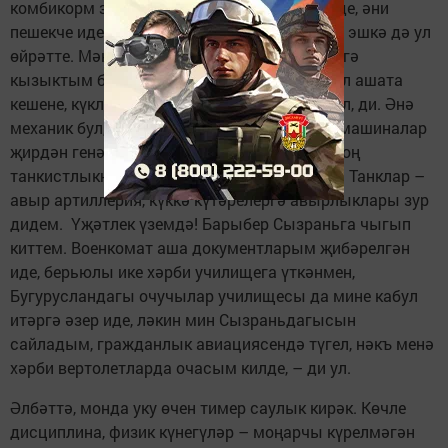
комбикорм заводы җитәкчесе булып эшләде, әни
пешекче иде. Безне Хәлимә әби тәрбияләде, эшкә дә ул
өйрәтте. Мәктәптән соң күкләргә күтәрелергә
кызыктым бит. Әти үгетләп тә карады, авыл ашата
кешене, күкләр карап торырга гына матур ул, ди. Әнә
механик бул, ди миңа. Юк, мәйтәм, трактор-машиналар
җирдән генә очалар, ә миңа күкләр кирәк. Соң
танкистлыкны сайла, диде соңгы сүзе итеп. Танклар –
авыр артиллерия, күккә күтәрелергә авырлыклары зур
дидем. Үҗәтлек үземдә! Барыбер Сызраньга чыгып
киттем. Военкомат аша документларым җибәрелгән
иде, берьюлы ике хәрби училищега үткәнмен,
Бугурусландагы очучылар училищесы да мине кабул
итәргә әзер иде, ләкин мин Сызраньдагысын
сайладым, гражданлык авиациясендә түгел, нәкъ менә
хәрби вертолетларда очасым килде, – ди ул.
Әлбәттә, монда уку өчен тимер саулык кирәк. Көчле
дисциплина, физик күнегүләр – моңарчы күрелмәгән