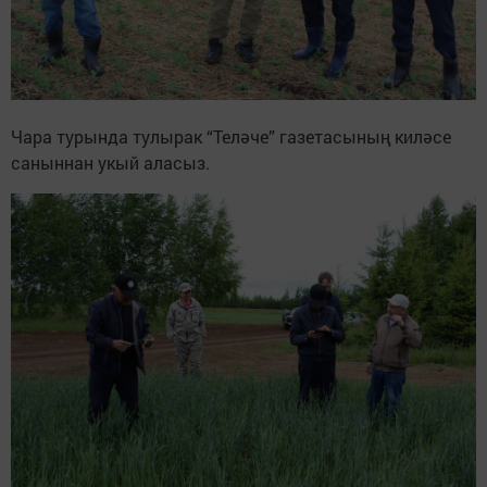
Чара турында тулырак “Теләче” газетасының киләсе
саныннан укый аласыз.