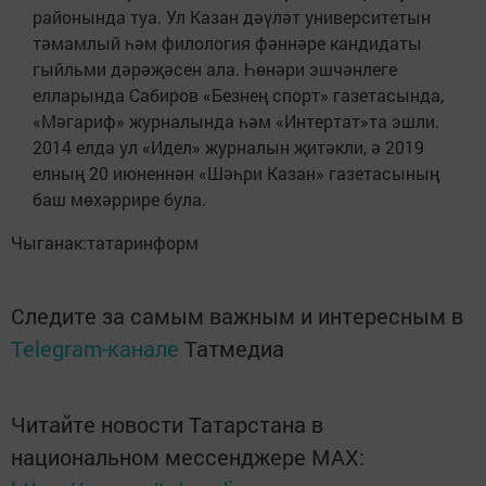
районында туа. Ул Казан дәүләт университетын
тәмамлый һәм филология фәннәре кандидаты
гыйльми дәрәҗәсен ала. Һөнәри эшчәнлеге
елларында Сабиров «Безнең спорт» газетасында,
«Мәгариф» журналында һәм «Интертат»та эшли.
2014 елда ул «Идел» журналын җитәкли, ә 2019
елның 20 июненнән «Шәһри Казан» газетасының
баш мөхәррире була.
Чыганак:татаринформ
Следите за самым важным и интересным в
Telegram-канале
Татмедиа
Читайте новости Татарстана в
национальном мессенджере MАХ: