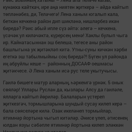
кунакка кайткач, ире аңа ниятен җиткерә – әйдә кайтып
төпләнәбез, ди, Теләчегә! Лена ханым югалып кала,
беткән кечкенә район дип шикләнә, нишләрбез икән
биредә? Рәис абый ипле сүз әйтә: әлегә – кечкенә,
үсәчәк ул киләчәктә, күрерсең менә! Хаклы булып чыга
ир. Кайнатасыннан эш белешә, тегесе аны район
башлыгына ук җитәкләп китә. Утны-суны кичкән хәрби
егеткә эш табылмыймы соң биредә?! Бүген ул районда
иң абруйлы кеше – районның ДОСААФ оешмасы
җитәкчесе. Ә Лена ханым исә рус теле укытучысы.
Гаилә бишеге матур аларның, һәркемгә үрнәк. 5 онык
сөяләр! Уллары Руслан да, кызлары Алсу да гаиләле,
ялларга кайтып йөриләр. Балаларын үстереп
җиткезгәч, тормышларына шундый сусау килеп керә –
бала сөяселәре килә. Озак икеләнеп тормыйлар,
ятимнәр йортына чыгып китәләр. Әнисе үлеп, әтисенең
юлдан язуы сәбәпле ятимнәр йортына килеп эләккән
Наилне күз салуга үз итәләр.