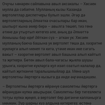
Очучы һөнәрен сайлавына авыл аксакалы – Хөсәен
мулла да сәбәпче. Мулланың кызы Казанда
вертолетлар диспетчеры булып эшли. Әгәр дә
вертолетларның Әлмәткә очасылары бар икән,
шыпырт кына әмер бирә – авылга төшеп, тиз генә
әтине дә утыртып китегез әле, аның да Әлмәттә
йомышы бар иде! Әйткән сүз – аткан ук: Хөсәен
мулланың бакча башына ук вертолет төшә дә, хәзрәтне
күкләргә алып менеп тә китә, үтәме икән ике сәгать
вакыт – хәзрәтне вертолет авыл башына алып кайтып
та җиткерә. Бөтен авыл бала-чагасы җыела шушы
урынга, хәзрәтне күкләргә кул изәп озатып калалар да,
кайтып җиткәнче таралышмыйлар да. Менә шул
вертолетны йөртергә кызыга да инде әңгәмәдәшем.
– Вертолетны йөртергә өйрәнүе самолетны йөртергә
өйрәнүдән күпкә авырырак. Самолетны бер тигезлектә
тотуы күпкә җиңел, ә вертолет бер дигәнче капланырга
мөмкин. Зур шарны күз алдына китерегез: өстенә