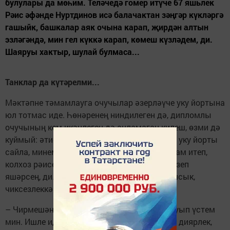
булулары да мөһим. Теләчедә гомер итүче 67 яшьлек
Рәис әфәнде Нуртдинов исә балачактан зәңгәр күкләргә
гашыйк, башкалар аяк очына карап, җирдән алтын
эзләгәндә, мин гел күккә карап, көмеш күзләдем, ди.
Шаяруы хактыр, шулай булмаса...
Танклар да күтәрелми...
Мәктәпне тәмамлауга очучылар әзерләүче уку йортына
юл тотмас иде. Һөнәренең ниндилеген дә, дипломлы
очучының кем икәнлеген дә аңламаган килеш, өзми дә
куймый: әтисе аңа авыл хуҗалыгына бәйле уку йорты
сайла, минем юлны – җитәкчелек эшен дәвам итеп,
колхоз рәисе булырсың да, балда-майда йөзеп
яшәрсең, ди. Ә ул ишетми дә, аңа күкләр тансык,
чиксезлеккә тартыла егет.
– Чирмешән районының Әмир авылында туып үстем
мин. Ишле идек. Әтине үскәндә күрмәдек тә диярлек,