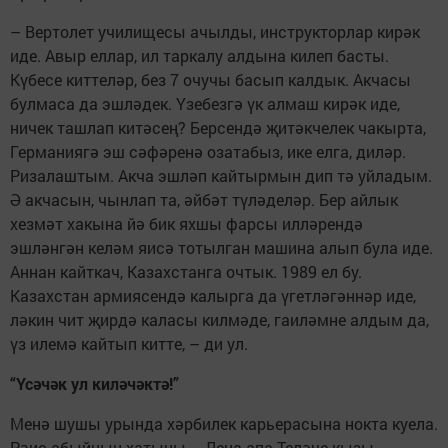
– Вертолет училищесы ачылды, инструкторлар кирәк
иде. Авыр еллар, ил таркалу алдына килеп басты.
Күбесе киттеләр, без 7 очучы басып калдык. Акчасы
булмаса да эшләдек. Үзебезгә үк алмаш кирәк иде,
ничек ташлап китәсең? Берсендә җитәкчелек чакырта,
Германиягә эш сәфәренә озатабыз, ике елга, диләр.
Ризалаштым. Акча эшләп кайтырмын дип тә уйладым.
Ә акчасын, чынлап та, әйбәт түләделәр. Бер айлык
хезмәт хакына йә бик яхшы фарсы илләрендә
эшләнгән келәм яисә тотылган машина алып була иде.
Аннан кайткач, Казахстанга очтык. 1989 ел бу.
Казахстан армиясендә калырга да үгетләгәннәр иде,
ләкин чит җирдә каласы килмәде, гаиләмне алдым да,
үз илемә кайтып китте, – ди ул.
“Үсәчәк ул киләчәктә!”
Менә шушы урында хәрбилек карьерасына нокта куела.
Рәис абыйның хатыны – Лена апа Теләче кызы,