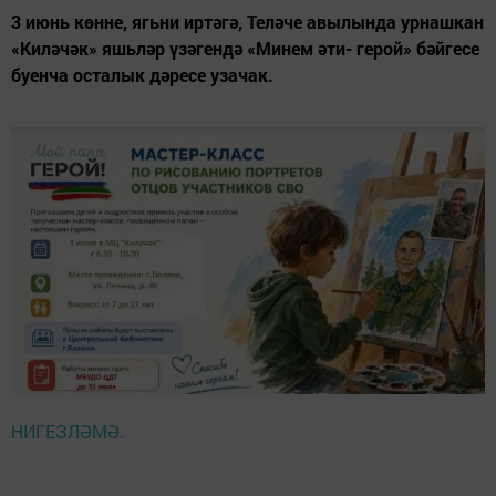
3 июнь көнне, ягьни иртәгә, Теләче авылында урнашкан
«Киләчәк» яшьләр үзәгендә «Минем әти- герой» бәйгесе
буенча осталык дәресе узачак.
НИГЕЗЛӘМӘ.