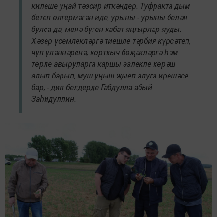
килеше уңай тәэсир иткәндер. Туфракта дым
бетеп өлгермәгән иде, урыны - урыны белән
булса да, менә бүген кабат яңгырлар яуды.
Хәзер үсемлекләргә тиешле тәрбия күрсәтеп,
чүп үләннәренә, корткыч бөҗәкләргә һәм
төрле авыруларга каршы эзлекле көрәш
алып барып, муш уңыш җыеп алуга ирешәсе
бар, - дип белдерде Габдулла абый
Заһидуллин.