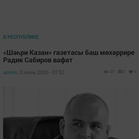
В РЕСПУБЛИКЕ
«Шәһри Казан» газетасы баш мөхәррире
Радик Сабиров вафат
admin,
3 июнь 2026 - 07:52
227
0
0