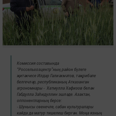
Комиссия составында
“Россельхозцентр”ның район бүлеге
җитәкчесе Илдар Галиәхмәтов, тәҗрибәле
белгечләр, республиканың Атказанган
агрономнары - Хатмулла Хафизов белән
Габдулла Заһидуллин эшләде. Азактан,
оппонентларның берсе:
- Шунысы сөенечле, сабан культуралары
кайда да матур тишелеш биргән. Моңа язның