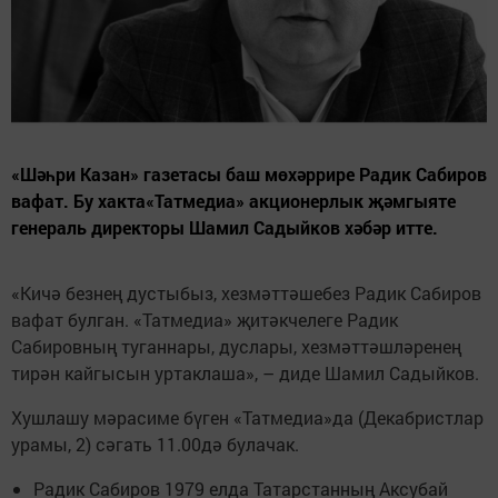
«Шәһри Казан» газетасы баш мөхәррире Радик Сабиров
вафат. Бу хакта«Татмедиа» акционерлык җәмгыяте
генераль директоры Шамил Садыйков хәбәр итте.
«Кичә безнең дустыбыз, хезмәттәшебез Радик Сабиров
вафат булган. «Татмедиа» җитәкчелеге Радик
Сабировның туганнары, дуслары, хезмәттәшләренең
тирән кайгысын уртаклаша», – диде Шамил Садыйков.
Хушлашу мәрасиме бүген «Татмедиа»да (Декабристлар
урамы, 2) сәгать 11.00дә булачак.
Радик Сабиров 1979 елда Татарстанның Аксубай