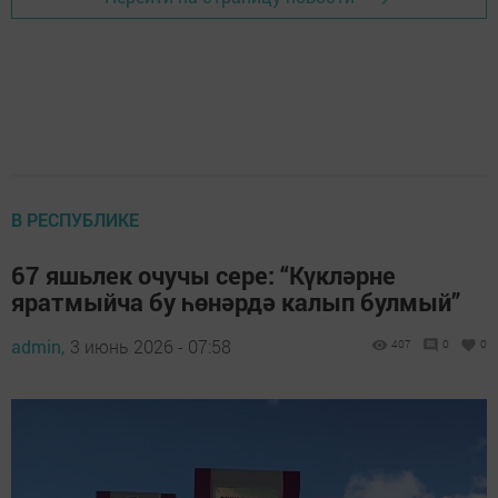
В РЕСПУБЛИКЕ
67 яшьлек очучы сере: “Күкләрне
яратмыйча бу һөнәрдә калып булмый”
admin,
3 июнь 2026 - 07:58
407
0
0