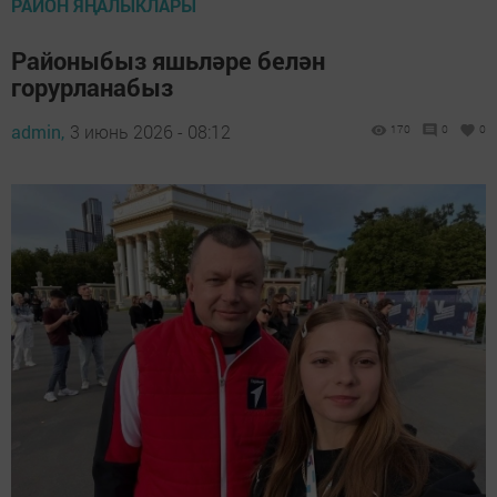
РАЙОН ЯҢАЛЫКЛАРЫ
Районыбыз яшьләре белән
горурланабыз
admin,
3 июнь 2026 - 08:12
170
0
0