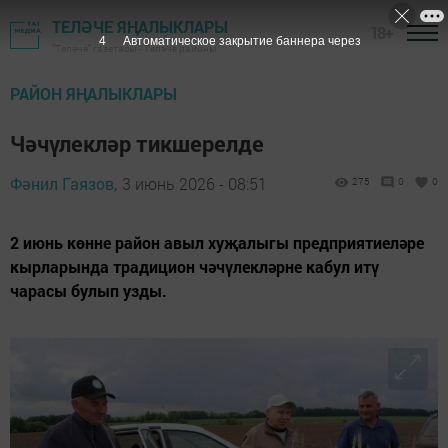
ТЕЛӘЧЕ ЯҢАЛЫКЛАРЫ
18+
2
Автоматическое закрытие баннера через
"Теләче" газетасы - Теләче районы
РАЙОН ЯҢАЛЫКЛАРЫ
Чәчүлекләр тикшерелде
Фәнил Гаязов,
3 июнь 2026 - 08:51
275
0
0
2 июнь көнне район авыл хуҗалыгы предприятиеләре
кырларында традицион чәчүлекләрне кабул итү
чарасы булып узды.