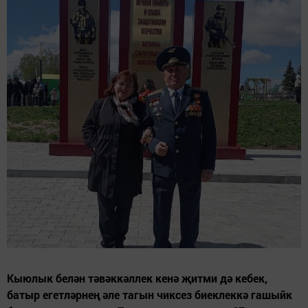
Кыюлык белән тәвәккәллек кенә җитми дә кебек,
батыр егетләрнең әле тагын чиксез биеклеккә гашыйк