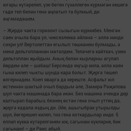
югары күтәрелеп, үзе бөтен гүзәллеген күрмәгән кешегә
гади тел белән генә аңлатып та булмый, ди
әңгәмәдәшем.
– Җирдә чакта горизонт сызыгын күрмибез. Менгән
саен ачыла бара ул, чиксезлеккә әйләнә – әллә нинди
сихри ул! Вертолеттан егылып төшкәнем булмады, ә
менә дельтопланнан мәтәлдем. Теләчегә кайткач, үзем
дельтоплан җыйдым. Аның белән кырларны агулап
йөрдем әле – шабаш! Берсендә яңгыр килә, әллә каян
гына килеп чыкты шунда кара болыт. Җиргә төшеп
өлгермәдем. Коеп яварга да кереште. Асфальт юл
өстеннән шактый очып бардым әле, Зәмирә Рәҗәпова
шул чакта машинада бара икән. Без машина эчендә дер
калтырап барабыз, безнең өстән генә очып үттең дә,
җиргә кадала яздың ди. Әйе, ашыгыбрак утырылды
шул, йөгерешеп килеп, тиз генә коткардылар инде. 5
еллап күккә күтәрелгәнем юк, сагынам күкләрне, бик
сагынам! – ди Рәис абый.