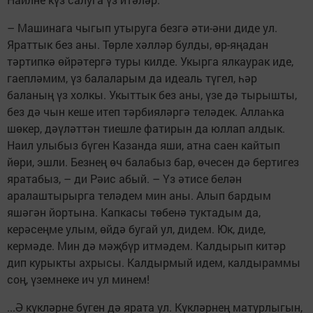
– Машинага чыгып утыруга безгә әти-әни диде ул.
Яраттык без аны. Төрле хәлләр булды, өр-яңадан
тәртипкә өйрәтергә туры килде. Укырга ялкаурак иде,
гаепләмим, үз балаларым да идеаль түгел, һәр
баланың үз холкы. Укыттык без аны, үзе дә тырышты,
без дә чын кеше итеп тәрбияләргә теләдек. Аллаһка
шөкер, дәүләттән тиешле фатирын да юллап алдык.
Наил улыбыз бүген Казанда яши, атна саен кайтып
йөри, эшли. Безнең өч балабыз бар, өчесен дә бертигез
яратабыз, – ди Рәис абый. – Үз әтисе белән
аралаштырырга теләдем мин аны. Алып бардым
яшәгән йортына. Капкасы төбенә туктадым да,
керәсеңме улым, өйдә бугай ул, дидем. Юк, диде,
кермәде. Мин дә мәҗбүр итмәдем. Калдырып китәр
дип курыкты ахрысы. Калдырмый идем, калдыраммы
соң, үземнеке ич ул минем!
...Ә күкләрне бүген дә ярата ул. Күкләрнең матурлыгын,