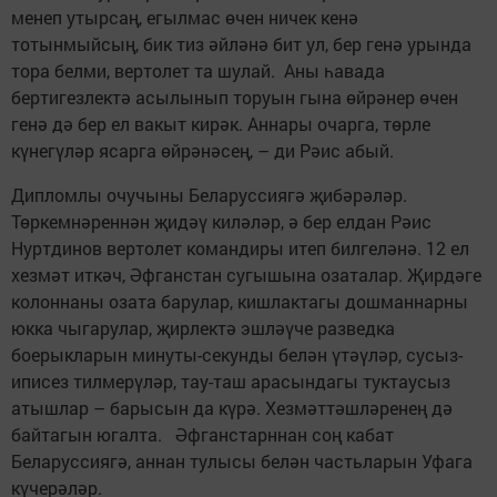
менеп утырсаң, егылмас өчен ничек кенә
тотынмыйсың, бик тиз әйләнә бит ул, бер генә урында
тора белми, вертолет та шулай. Аны һавада
бертигезлектә асылынып торуын гына өйрәнер өчен
генә дә бер ел вакыт кирәк. Аннары очарга, төрле
күнегүләр ясарга өйрәнәсең, – ди Рәис абый.
Дипломлы очучыны Беларуссиягә җибәрәләр.
Төркемнәреннән җидәү киләләр, ә бер елдан Рәис
Нуртдинов вертолет командиры итеп билгеләнә. 12 ел
хезмәт иткәч, Әфганстан сугышына озаталар. Җирдәге
колоннаны озата барулар, кишлактагы дошманнарны
юкка чыгарулар, җирлектә эшләүче разведка
боерыкларын минуты-секунды белән үтәүләр, сусыз-
иписез тилмерүләр, тау-таш арасындагы туктаусыз
атышлар – барысын да күрә. Хезмәттәшләренең дә
байтагын югалта. Әфганстарннан соң кабат
Беларуссиягә, аннан тулысы белән частьларын Уфага
күчерәләр.