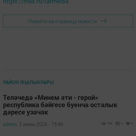
https://max.ru/tatmedia
Перейти на страницу новости
РАЙОН ЯҢАЛЫКЛАРЫ
Теләчедә «Минем әти - герой»
республика бәйгесе буенча осталык
дәресе узачак
admin,
2 июнь 2026 - 15:46
199
0
0