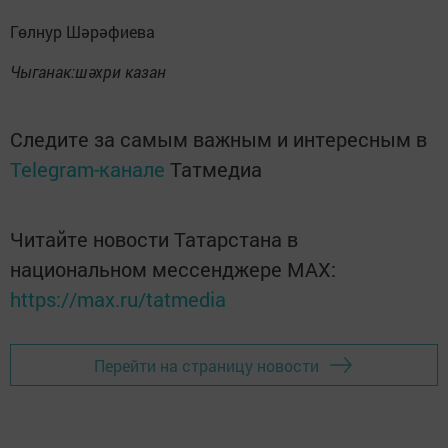
Гөлнур Шәрәфиева
Чыганак:шәхри казан
Следите за самым важным и интересным в
Telegram-канале
Татмедиа
Читайте новости Татарстана в
национальном мессенджере MАХ:
https://max.ru/tatmedia
Перейти на страницу новости