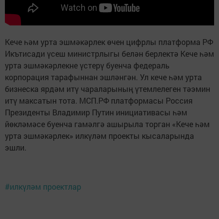
Кече һәм урта эшмәкәрлек өчен цифрлы платформа РФ
Икътисади үсеш министрлыгы белән берлектә Кече һәм
урта эшмәкәрлекне үстерү буенча федераль
корпорация тарафыннан эшләнгән. Ул кече һәм урта
бизнеска ярдәм итү чараларының үтемлелеген тәэмин
итү максатын тота. МСП.РФ платформасы Россия
Президенты Владимир Путин инициативасы һәм
йөкләмәсе буенча гамәлгә ашырыла торган «Кече һәм
урта эшмәкәрлек» илкүләм проекты кысаларында
эшли.
#илкүләм проектлар