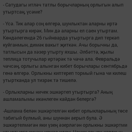
- Сатудагы итләч татлы борычларның орлыгын алып
утыртсаң, үсәме?
- Үсә. Тик алар соң өлгерә, шунлыктан аларны иртә
утыртырга кирәк. Мин дә аларны ел саен утыртам.
Көндәлегемдә 26 гыйнварда утыртырга дип теркәп
куйганмын, димәк вакыт җиткән. Ачы борычны да,
татлысын да хәзер утырту яхшы. Әлбәттә, җылы
теплица тотучылар иртәрәк тә чәчә ала. Февральдә
чәчсәң, орлыгы алынган кибет борычлары сентябрьдә
генә өлгерә. Орлыкны киптереп тормый гына чи килеш
утыртканда ул тизрәк тә тишелә.
- Орлыкларны ничек эшкәртеп утыртырга? Аның
ашламалымы икәнлеген кайдан белергә?
-Ашлама белән эшкәртелгән кибет орлыкларының төсе
табигый булмый, аны шуннан аерып була. Ә
эшкәртелмәгән яки үзең әзерләгән орлыкны эшкәртми
утыртырга киңәш итмәс идем. Чөнки авыру, корткыч