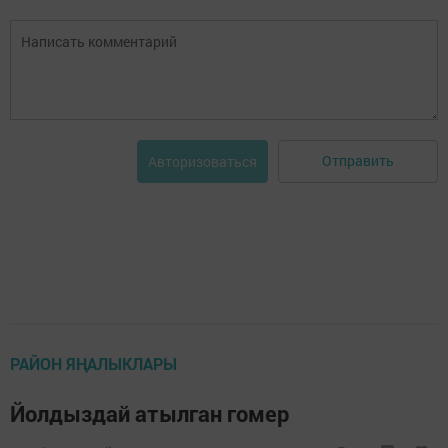
Отправить
Авторизоваться
РАЙОН ЯҢАЛЫКЛАРЫ
Йолдыздай атылган гомер