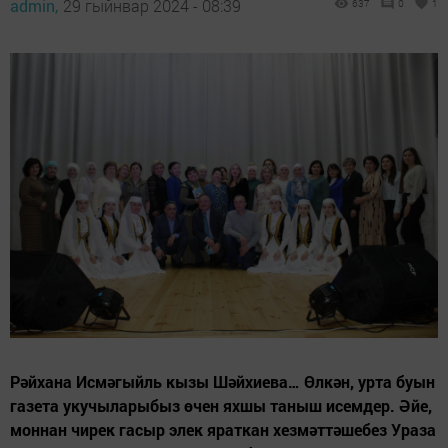
admin,
29 гыйнвар 2024 - 08:39
637
0
1
Рәйхана Исмәгыйль кызы Шәйхиева… Өлкән, урта буын
газета укучыларыбыз өчен яхшы таныш исемдер. Әйе,
моннан чирек гасыр элек яраткан хезмәттәшебез Ураза