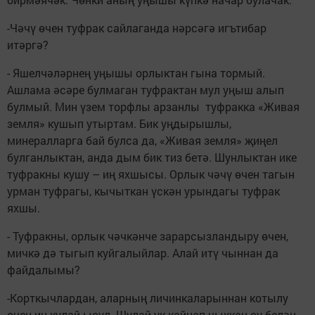
-Чәчү өчен туфрак сайлаганда нәрсәгә игътибар
итәргә?
- Яшелчәләрнең уңышы орлыктан гына тормый.
Ашлама әсәре булмаган туфрактан мул уңыш алып
булмый. Мин үзем торфлы арзанлы туфракка «Живая
земля» кушып утыртам. Бик уңдырышлы,
минералларга бай булса да, «Живая земля» җиңел
булганлыктан, анда дым бик тиз бетә. Шунлыктан ике
туфракны кушу – иң яхшысы. Орлык чәчү өчен тагын
урман туфрагы, кычыткан үскән урындагы туфрак
яхшы.
- Туфракны, орлык чәчкәнче зарарсызландыру өчен,
мичкә дә тыгып куйгалыйлар. Алай итү чыннан да
файдалымы?
-Корткычлардан, аларның личинкаларыннан котылу
өчен иң кулай ысул. Шулай ук кайнап чыккан су белән