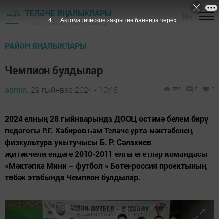
ТЕЛӘЧЕ ЯҢАЛЫКЛАРЫ
18+
3
Автоматическое закрытие баннера через
"Теләче" газетасы - Теләче районы
РАЙОН ЯҢАЛЫКЛАРЫ
Чемпион булдылар
admin,
29 гыйнвар 2024 - 10:46
530
0
2
2024 елның 28 гыйнварында ДООЦ өстәмә белем бирү
педагогы Р.Г. Хәбиров һәм Теләче урта мәктәбенең
физкультура укытучысы Б. Р. Сәлахиев
җитәкчелегендәге 2010-2011 елгы егетләр командасы
«Мәктәпкә Мини – футбол » Бөтенроссия проектының
төбәк этабында Чемпион булдылар.