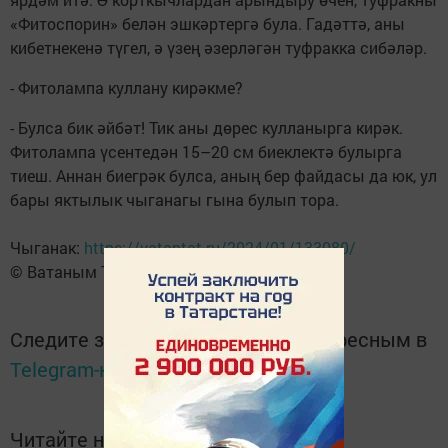
«Фитоспорин» белән эшкәртергә була. Гадәттә, аны
кибетнекенә түгел, ә үзең әзерләгән туфракка сибәләр.
- Фитолампа куллану кирәкме?
- Булса бик әйбәт! Тик аны дөрес кулланырга кирәк.
Фитолампа үсентедән 15–20 см биеклектә булырга
тиеш. Аннан биегрәк булса, аның бер файдасы да юк, ул
бары яктылык чыганагы гына булып тора.
Чыганак:
https://vatantat.ru/2024/01/133080/
© Ватаным Татарстан
Следите за самым важным и интересным в
Telegram-канале
Татмедиа
Читайте новости Татарстана в