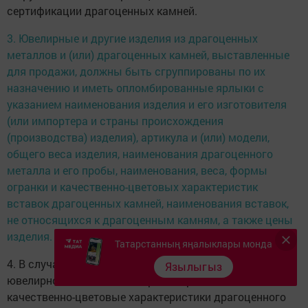
сертификации драгоценных камней.
3. Ювелирные и другие изделия из драгоценных
металлов и (или) драгоценных камней, выставленные
для продажи, должны быть сгруппированы по их
назначению и иметь опломбированные ярлыки с
указанием наименования изделия и его изготовителя
(или импортера и страны происхождения
(производства) изделия), артикула и (или) модели,
общего веса изделия, наименования драгоценного
металла и его пробы, наименования, веса, формы
огранки и качественно-цветовых характеристик
вставок драгоценных камней, наименования вставок,
не относящихся к драгоценным камням, а также цены
изделия.
Татарстанның яңалыклары монда
4. В случае если драгоценный камень, закрепленный в
Язылыгыз
ювелирном изделии, подвергся обработке, изменившей
качественно-цветовые характеристики драгоценного