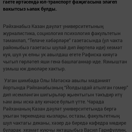
гаете иртәсендә юл-транспорт фаҗигасына эләгеп
вакытсыз һәлак булды.
Рәйханабыз Казан дәүләт университетының
журналистика, социология психология факультетын
тәмамлап, “Теләче хәбәрләре” газетасында (ул чакта
районыбыз газетасы шулай дип йөртелә иде) хезмәт
куя, шул ук елны ук авылдаш егете Рафиска кияүгә
чыгып гөрләтеп яши генә башлаганнар иде. Язмыштан
узмыш юк диюләре хактыр.
Узган шимбәдә Олы Мәтәскә авылы мәдәният
йортында Рәйханабызның “Йолдыздай атылган гомер”
дип исемләнгән шигырьләр җыентыгын тәкъдир итү
һәм аны искә алу кичәсе булып үтте. Чарада
Рәйхананың Казан дәүләт университетында бергә
укыган төркемдәш кызлары, остазы, факультетның
шул чактагы деканы, хәзер дә биредә кафедра мөдире
буларак хезмәт куючы якташыбыз Васил Гарифуллин,