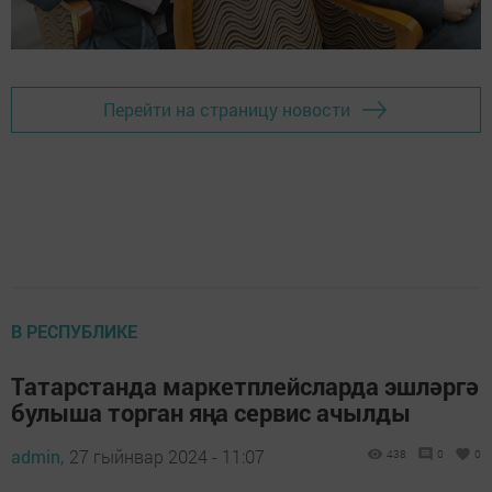
Перейти на страницу новости
В РЕСПУБЛИКЕ
Татарстанда маркетплейсларда эшләргә
булыша торган яңа сервис ачылды
admin,
27 гыйнвар 2024 - 11:07
438
0
0