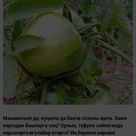
Мәшәкатьле дә, күңелле дә бакча сезоны җитә. Эшне
нәрсәдән башларга соң? Орлык, туфрак сайлаганда
нәрсәләргә игътибар итәргә? Иң беренче нәрсәне