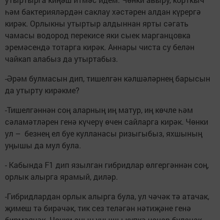
һәм бактерияләрдән саклау хәстәрен алдан күрергә
кирәк. Орлыкны утыртыр алдыннан ярты сәгать
чамасы водород перекисе яки сыек марганцовка
эремәсендә тотарга кирәк. Аннары чиста су белән
чайкап алабыз да утыртабыз.
-Әрәм булмасын дип, тишелгән кәлшәләрнең барысын
да утырту кирәкме?
-Тишелгәннән соң аларның иң матур, иң көчле һәм
сәламәтләрен генә күчерү өчен сайларга кирәк. Чөнки
ул – безнең ел буе кулланасы ризыгыбыз, яхшының
уңышы да мул була.
- Кабында F1 дип язылган гибридлар өлгергәннән соң,
орлык алырга ярамый, диләр.
-Гибридлардан орлык алырга була, ул чәчәк тә атачак,
җимеш тә бирәчәк, тик сез теләгән нәтиҗәне генә
бирмәячәк. Чөнки аның уңышы күпкә начар булачак.