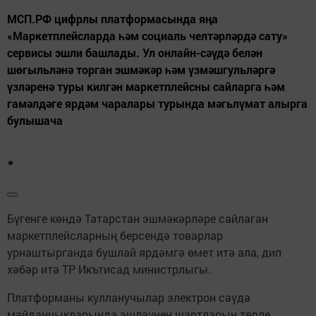
МСП.РФ цифрлы платформасында яңа
«Маркетплейсларда һәм социаль челтәрләрдә сату»
сервисы эшли башлады. Ул онлайн-сәүдә белән
шөгыльләнә торган эшмәкәр һәм үзмәшгульләргә
үзләренә туры килгән маркетплейсны сайларга һәм
гамәлдәге ярдәм чаралары турында мәгьлүмат алырга
булышача
Бүгенге көндә Татарстан эшмәкәрләре сайлаган
маркетплейсларның берсендә товарлар
урнаштырганда бушлай ярдәмгә өмет итә ала, дип
хәбәр итә ТР Икътисад министрлыгы.
Платформаны кулланучылар электрон сәүдә
мәйданчыкларында эшләүнең шартларын төрле