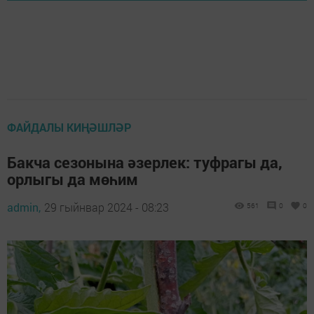
ФАЙДАЛЫ КИҢӘШЛӘР
Бакча сезонына әзерлек: туфрагы да,
орлыгы да мөһим
admin,
29 гыйнвар 2024 - 08:23
561
0
0