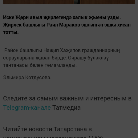
Иске Җөри авыл җирлегендә халык җыены узды.
Җирлек башлыгы Раил Мараков эшләнгән эшкә хисап
тотты.
Район башлыгы Нәҗип Хаҗипов гражданнарның
сорауларына җавап бирде. Очрашу бүләкләү
тантанасы белән тәмамланды.
Эльмира Котдусова.
Следите за самым важным и интересным в
Telegram-канале
Татмедиа
Читайте новости Татарстана в
национальном мессенджере MАХ: