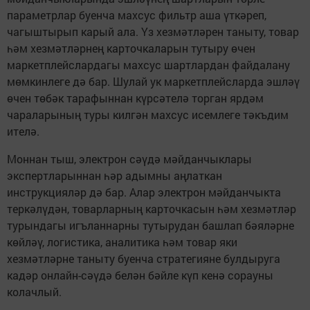
параметрлар буенча махсус фильтр аша үткәреп,
чагыштырып карый ала. Үз хезмәтләрен таныту, товар
һәм хезмәтләрнең карточкаларын тутыру өчен
маркетплейслардагы махсус шартлардан файдалану
мөмкинлеге дә бар. Шулай ук маркетплейсларда эшләү
өчен төбәк тарафыннан күрсәтелә торган ярдәм
чараларының туры килгән махсус исемлеге тәкъдим
ителә.
Моннан тыш, электрон сәүдә мәйданчыклары
экспертларыннан һәр адымны аңлаткан
инструкцияләр дә бар. Алар электрон мәйданчыкта
теркәлүдән, товарларның карточкасын һәм хезмәтләр
турындагы игъланнарны тутырудан башлап бәяләрне
көйләү, логистика, аналитика һәм товар яки
хезмәтләрне таныту буенча стратегияне булдыруга
кадәр онлайн-сәүдә белән бәйле күп кенә сорауны
колачлый.