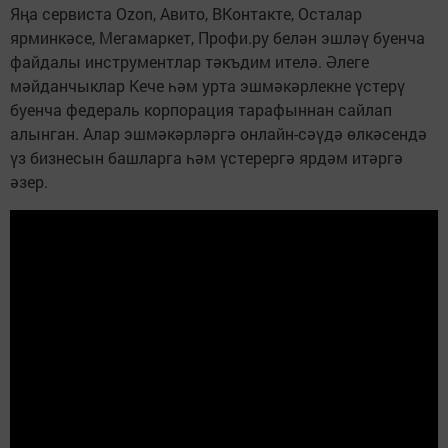
Яңа сервиста Ozon, Авито, ВКонтакте, Осталар
ярминкәсе, Мегамаркет, Профи.ру белән эшләү буенча
файдалы инструментлар тәкъдим ителә. Әлеге
мәйданчыклар Кече һәм урта эшмәкәрлекне үстерү
буенча федераль корпорация тарафыннан сайлап
алынган. Алар эшмәкәрләргә онлайн-сәүдә өлкәсендә
үз бизнесын башларга һәм үстерергә ярдәм итәргә
әзер.