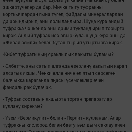
эшкәртүчеләр дә бар. Мичкә тыгу туфракны
корткычлардан гына түгел, файдалы минераллардан
да арындырып, аны ярлыландыра. Шуңа күрә андый
туфракка чәчкәндә аны даими тукландырып торырга
кирәк. Андый туфрак исә авыр була, шуңа күрә аны да
«Живая земля» белән буташтырып утыртырга кирәк.
-Кибет туфрагының яраклылык вакыты буламы?
- Әлбәттә, аны сатып алганда әзерләнү вакытын карап
алсагыз яхшы. Чөнки әллә ничә ел ятып сөрсегән
балчыкка караганда яңасы үсемлекләр өчен
файдалырак булачак.
- Туфрак составын яхшырта торган препаратлар
куллану кирәкме?
- Үзем «Вермикулит» белән «Перлит» кулланам. Алар
туфракны кислород белән баету һәм дым саклау өчен
ярдәм итә. Ә корткычлардан арындыру өчен, туфракны