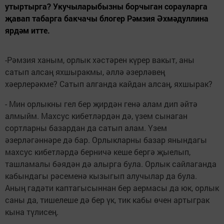
утыртырга? Укучыларыбызны борчыган сорауларга
җавап табарга бакчачы блогер Рәмзия Әхмәдуллина
ярдәм итте.
-Рәмзия ханым, орлык хәстәрен күрер вакыт, аны
сатып алсаң яхшыракмы, әллә әзерләвең
хәерлерәкме? Сатып алганда кайдан алсаң, яхшырак?
- Мин орлыкны гел бер җирдән генә алам дип әйтә
алмыйм. Махсус кибетләрдән дә, үзем сынаган
сортларны базардан да сатып алам. Үзем
әзерләгәннәре дә бар. Орлыкларны базар янындагы
махсус кибетләрдә берничә кеше бергә җыелып,
ташламалы бәядән дә алырга була. Орлык сайлаганда
кабындагы рәсеменә кызыгып алучылар да була.
Аның гадәти каптагысыннан бер аермасы да юк, орлык
саны да, тишелеше дә бер үк, тик кабы өчен артыграк
кына түлисең.