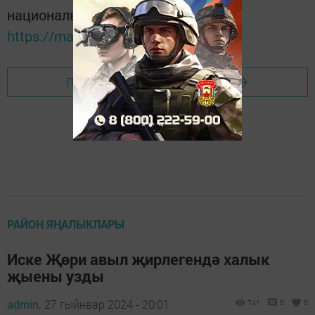
национальном мессенджере MАХ:
https://max.ru/tatmedia
Перейти на страницу новости
РАЙОН ЯҢАЛЫКЛАРЫ
Иске Җөри авыл җирлегендә халык
җыены узды
admin,
27 гыйнвар 2024 - 20:01
741
0
0