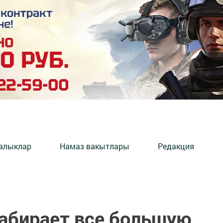
алыклар
Намаз вакытлары
Редакция
абирает все большую