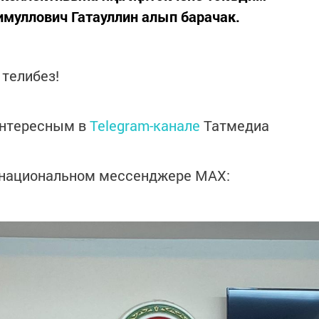
имуллович Гатауллин алып барачак.
телибез!
интересным в
Telegram-канале
Татмедиа
в национальном мессенджере MАХ: