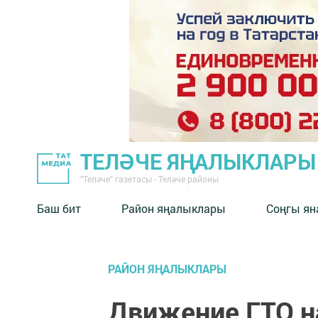
ТЕЛӘЧЕ ЯҢАЛЫКЛАРЫ
"Теләче" газетасы - Теләче районы
Баш бит
Район яңалыклары
Соңгы ян
РАЙОН ЯҢАЛЫКЛАРЫ
Движение ГТО н