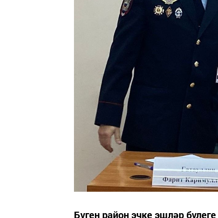
Бүген район эчке эшләр бүлег