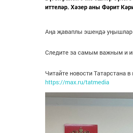
иттеләр. Хәзер аны Фәрит Кәр
Аңа җаваплы эшендә уңышлар 
Следите за самым важным и 
Читайте новости Татарстана 
https://max.ru/tatmedia