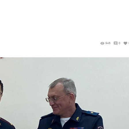
946
0