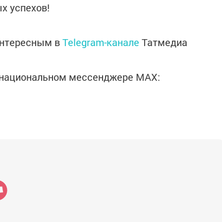
х успехов!
интересным в
Telegram-канале
Татмедиа
в национальном мессенджере MАХ: