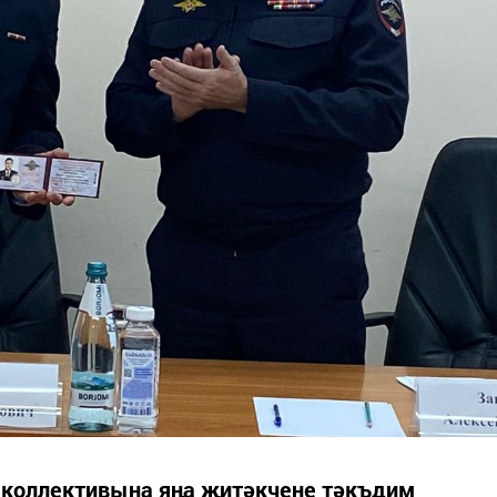
е коллективына яңа җитәкчене тәкъдим