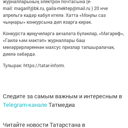
журналларының электрон почтасына (e-
mail: magarif@bk.ru, gaila-mektep@mail.ru ) 20 нче
апрельгә кадәр кабул ителә. Хатта «Моңлы саз
чыңнары» конкурсына дип язарга кирәк.
Конкурста җиңүчеләргә акчалата бүләкләр, «Мәгариф»,
«Гаилә һәм мәктәп» журналлары баш
мөхәррирләреннән махсус призлар тапшыралачак,
диелә хәбәрдә.
Тулырак: https://tatar-inform.
Следите за самым важным и интересным в
Telegram-канале
Татмедиа
Читайте новости Татарстана в