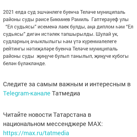
2021 елда суд эшчәнлеге буенча Теләче муниципаль
районы суды рәисе Бикмиев Рамиль Гаптерауеф улы
“Ел судьясы” исеменә лаек булды, аңа диплом һәм “Ел
судьясы” дигән истәлек тапшырылды. Шулай ук,
судларның ачыклылыгы һәм үтә күренмәлелеге
рейтингы нәтиҗәләре буенча Теләче муниципаль
районы суды җиңүче булып танылып, җиңүче кубогы
белән бүләкләнде.
Следите за самым важным и интересным в
Telegram-канале
Татмедиа
Читайте новости Татарстана в
национальном мессенджере MАХ:
https://max.ru/tatmedia