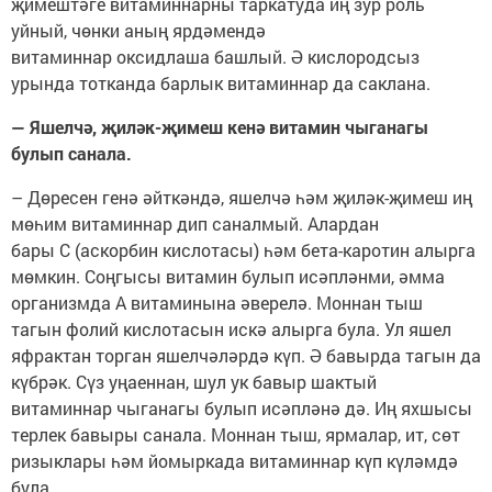
җимештәге витаминнарны таркатуда иң зур роль
уйный, чөнки аның ярдәмендә
витаминнар оксидлаша башлый. Ә кислородсыз
урында тотканда барлык витаминнар да саклана.
— Яшелчә, җиләк-җимеш кенә витамин чыганагы
булып санала.
– Дөресен генә әйткәндә, яшелчә һәм җиләк-җимеш иң
мөһим витаминнар дип саналмый. Алардан
бары С (аскорбин кислотасы) һәм бета-каротин алырга
мөмкин. Соңгысы витамин булып исәпләнми, әмма
организмда А витаминына әверелә. Моннан тыш
тагын фолий кислотасын искә алырга була. Ул яшел
яфрактан торган яшелчәләрдә күп. Ә бавырда тагын да
күбрәк. Сүз уңаеннан, шул ук бавыр шактый
витаминнар чыганагы булып исәпләнә дә. Иң яхшысы
терлек бавыры санала. Моннан тыш, ярмалар, ит, сөт
ризыклары һәм йомыркада витаминнар күп күләмдә
була.