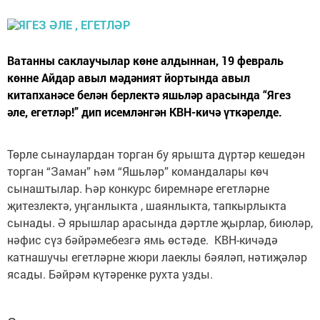
Ватанны саклаучылар көне алдыннан, 19 февраль
көнне Айдар авыл мәдәният йортында авыл
китапханәсе белән берлектә яшьләр арасында “Ягез
әле, егетләр!” дип исемләнгән КВН-кичә үткәрелде.
Төрле сынаулардан торган бу ярышта дүртәр кешедән
торган “Заман” һәм “Яшьләр” командалары көч
сынаштылар. Һәр конкурс биремнәре егетләрне
җитезлектә, уңганлыкта , шаянлыкта, тапкырлыкта
сынады. Ә ярышлар арасында дәртле җырлар, биюләр,
нәфис сүз бәйрәмебезгә ямь өстәде. КВН-кичәдә
катнашучы егетләрне жюри лаеклы бәяләп, нәтиҗәләр
ясады. Бәйрәм күтәренке рухта узды.