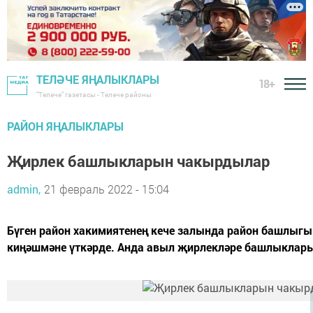
ТЕЛӘЧЕ ЯҢАЛЫКЛАРЫ
18+
"Теләче" газетасы - Теләче районы
РАЙОН ЯҢАЛЫКЛАРЫ
Җирлек башлыкларын чакырдылар
admin,
21 февраль 2022 - 15:04
Бүген район хакимиятенең кече залында район башлыг
киңәшмәне үткәрде. Анда авыл җирлекләре башлыклар