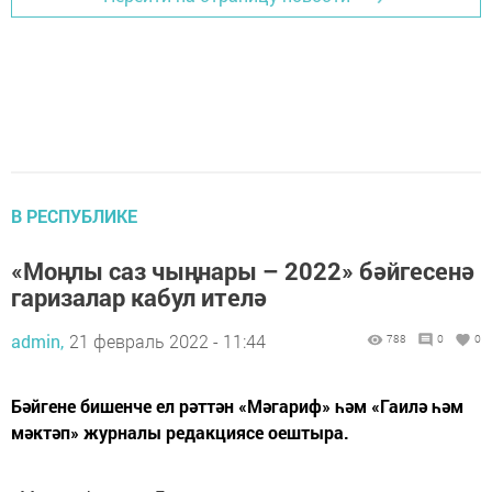
В РЕСПУБЛИКЕ
«Моңлы саз чыңнары – 2022» бәйгесенә
гаризалар кабул ителә
admin,
21 февраль 2022 - 11:44
788
0
0
Бәйгене бишенче ел рәттән «Мәгариф» һәм «Гаилә һәм
мәктәп» журналы редакциясе оештыра.