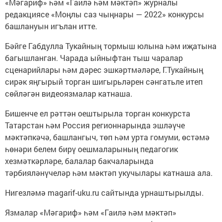
«Мәгариф» һәм «Гаилә һәм мәктәп» журналы
редакциясе «Моңлы саз чыңнары — 2022» конкурсы
башлануын игълан итте.
Бәйге Габдулла Тукайның тормыш юлына һәм иҗатына
багышланган. Чарада ыйныфтан тыш чаралар
сценарийлары һәм дәрес эшкәртмәләре, Г.Тукайның
сирәк яңгырый торган шигырьләрен сәнгатьле итеп
сөйләгән видеоязмалар катнаша.
Бишенче ел рәттән оештырыла торган конкурста
Татарстан һәм Россия регионнарында эшләүче
мәктәпкәчә, башлангыч, төп һәм урта гомуми, өстәмә
һөнәри белем бирү оешмаларының педагогик
хезмәткәрләре, балалар бакчаларында
тәрбияләнүчеләр һәм мәктәп укучылары катнаша ала.
Нигезләмә magarif-uku.ru сайтында урнаштырылды.
Язмалар «Мәгариф» һәм «Гаилә һәм мәктәп»