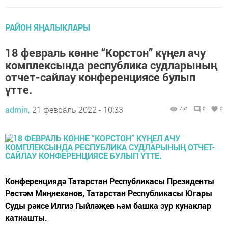
РАЙОН ЯҢАЛЫКЛАРЫ
18 февраль көнне “Корстон” күңел ачу
комплексында республика судларының
отчет-сайлау конференциясе булып
үтте.
admin,
21 февраль 2022 - 10:33
751
0
0
Конференциядә Татарстан Республикасы Президенты
Рөстәм Миңнеханов, Татарстан Республикасы Югары
Суды рәисе Илгиз Гыйләҗев һәм башка зур кунаклар
катнашты.