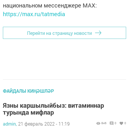
национальном мессенджере MАХ:
https://max.ru/tatmedia
Перейти на страницу новости
ФАЙДАЛЫ КИҢӘШЛӘР
Язны каршылыйбыз: витаминнар
турында мифлар
admin,
21 февраль 2022 - 11:19
846
0
0