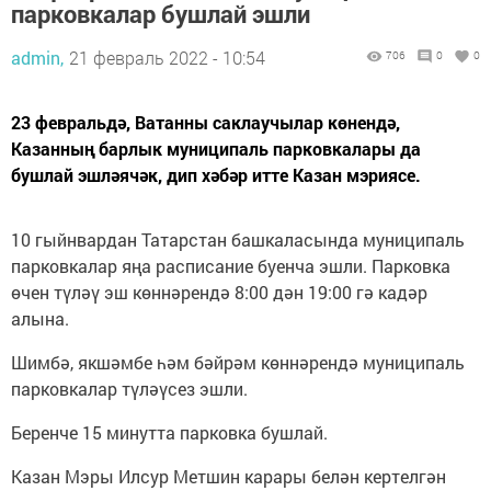
парковкалар бушлай эшли
admin,
21 февраль 2022 - 10:54
706
0
0
23 февральдә, Ватанны саклаучылар көнендә,
Казанның барлык муниципаль парковкалары да
бушлай эшләячәк, дип хәбәр итте Казан мэриясе.
10 гыйнвардан Татарстан башкаласында муниципаль
парковкалар яңа расписание буенча эшли. Парковка
өчен түләү эш көннәрендә 8:00 дән 19:00 гә кадәр
алына.
Шимбә, якшәмбе һәм бәйрәм көннәрендә муниципаль
парковкалар түләүсез эшли.
Беренче 15 минутта парковка бушлай.
Казан Мэры Илсур Метшин карары белән кертелгән