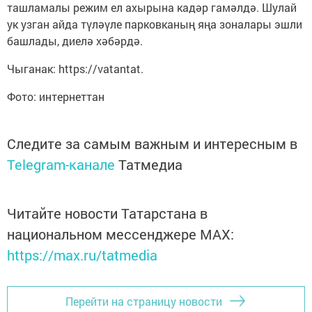
ташламалы режим ел ахырына кадәр гамәлдә. Шулай
ук узган айда түләүле парковканың яңа зоналары эшли
башлады, диелә хәбәрдә.
Чыганак: https://vatantat.
Фото: интернеттан
Следите за самым важным и интересным в
Telegram-канале
Татмедиа
Читайте новости Татарстана в
национальном мессенджере MАХ:
https://max.ru/tatmedia
Перейти на страницу новости