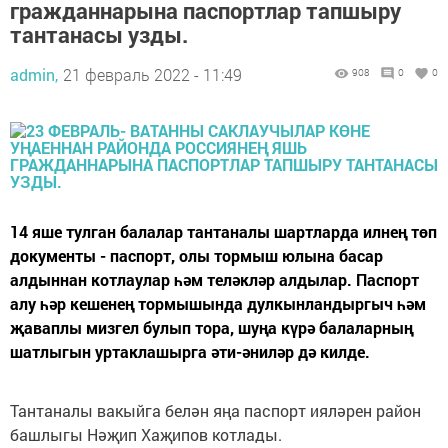
гражданнарына паспортлар тапшыру
тантанасы узды.
admin,
21 февраль 2022 - 11:49
908
0
0
14 яше тулган балалар тантаналы шартларда илнең төп
документы - паспорт, олы тормыш юлына басар
алдыннан котлаулар һәм теләкләр алдылар. Паспорт
алу һәр кешенең тормышында дулкынландыргыч һәм
җаваплы мизгел булып тора, шуңа күрә балаларның
шатлыгын уртаклашырга әти-әниләр дә килде.
Тантаналы вакыйга белән яңа паспорт ияләрен район
башлыгы Нәҗип Хаҗипов котлады.