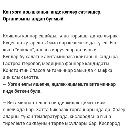
Көн язга авышканын инде күпләр сизгәндер.
Организмны алдап булмый.
Кояшлы көннәр ешайды, һава торышы да җылырак.
Күңел дә күтәрелә. Әмма һәр кешенеке дә түгел. Еш
кына “йоклап”, хәлсез йөрүчеләр дә очрый.
Күпләр бу халәтне авитаминозга кайтарып калдыра.
Гастроэнтеролог, медицина фәннәре кандидаты
Константин Спахов витаминнар хакында 4 мифка
ачыклык кертте.
— Узган елгы яшелчә, җиләк-җимештә витаминнар
инде беткән була.
– Витаминнар теләсә нинди җиләк-җимеш һәм
яшелчәдә бар. Хәтта бик озак торганнарында да. Хәзер
аларны түбән температурада, кислородсыз гына
тирәлектә саклауның төрле ысуллары бар. Кислород