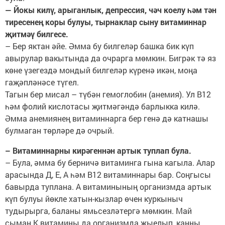
— Йокы килү, арыганлык, депрессия, чәч коелу һәм тән
тиресенең коры булуы, тырнаклар сыну витаминнар
җитмәү билгесе.
– Бер яктан әйе. Әмма бу билгеләр башка бик күп
авырулар вакытында да очрарга мөмкин. Бигрәк тә яз
көне үзегездә мондый билгеләр күренә икән, моңа
гаҗәпләнәсе түгел.
Тагын бер мисал – түбән гемоглобин (анемия). Ул В12
һәм фолий кислотасы җитмәгәндә барлыкка килә.
Әмма анемиянең витаминнарга бер генә дә катнашы
булмаган төрләре дә очрый.
– Витаминнарны кирәгеннән артык туплап була.
– Була, әмма бу берничә витаминга гына кагыла. Алар
арасында Д, Е, А һәм В12 витаминнары бар. Соңгысы
бавырда туплана. А витаминының организмда артык
күп булуы йөкле хатын-кызлар өчен куркыныч
тудырырга, баланы ямьсезләтергә мөмкин. Май
сыман К витамины да организмда җыелып, канны