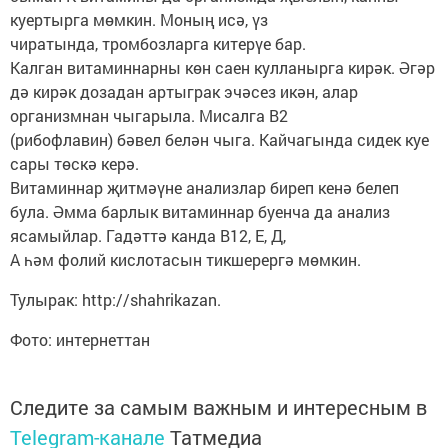
куертырга мөмкин. Моның исә, үз
чиратында, тромбозларга китерүе бар.
Калган витаминнарны көн саен кулланырга кирәк. Әгәр
дә кирәк дозадан артыграк эчәсез икән, алар
организмнан чыгарыла. Мисалга В2
(рибофлавин) бәвел белән чыга. Кайчагында сидек куе
сары төскә керә.
Витаминнар җитмәүне анализлар биреп кенә белеп
була. Әмма барлык витаминнар буенча да анализ
ясамыйлар. Гадәттә канда В12, Е, Д,
А һәм фолий кислотасын тикшерергә мөмкин.
Тулырак: http://shahrikazan.
Фото: интернеттан
Следите за самым важным и интересным в
Telegram-канале
Татмедиа