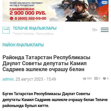
ТЕЛӘЧЕ ЯҢАЛЫКЛАРЫ
18+
"Теләче" газетасы - Теләче районы
РАЙОН ЯҢАЛЫКЛАРЫ
Районда Татарстан Республикасы
Дәүләт Советы депутаты Камил
Садриев эшлекле очрашу белән
admin,
25 август 2023 - 15:49
520
0
0
Бүген Татарстан Республикасы Дәүләт Советы
депутаты Камил Садриев эшлекле очрашу белән Теләче
районында булып китте.