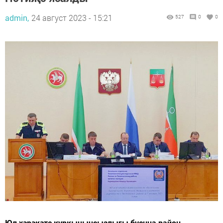
admin,
24 август 2023 - 15:21
527
0
0
Юл хәрәкәте куркынычсызлыгы буенча район