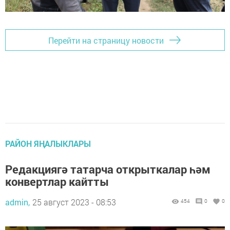
Перейти на страницу новости
РАЙОН ЯҢАЛЫКЛАРЫ
Редакциягә татарча открыткалар һәм
конвертлар кайтты
admin,
25 август 2023 - 08:53
454
0
0