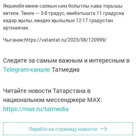
Якшәмбе көнне салкын һәм болытлы һава торышы
көтелә. Төнлә — 3-8 градус, көнбатышта 11 градуска
кадәр җылы, көндез җылылык 12-17 градустан
артмаячак.
Чыганак:https://vatantat.ru/2023/08/120999/
Следите за самым важным и интересным в
Telegram-канале
Татмедиа
Читайте новости Татарстана в
национальном мессенджере MАХ:
https://max.ru/tatmedia
Перейти на страницу новости