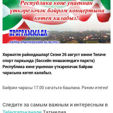
Хөрмәтле райондашлар! Сезне 26 август көнне Теләче
спорт паркында (бассейн янәшәсендәге паркта)
Республика көне уңаеннан үткәреләчәк бәйрәм
чарасына көтеп калабыз.
Бәйрәм чарасы 17.00 сәгатьтә башлана. Рәхим итегез!
Следите за самым важным и интересным в
Telegram-канале
Татмедиа