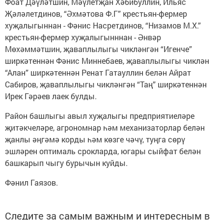
Фоат Дәүләтшин, Мәүлетҗан Хәбибуллин, Ильяс
Җәләлетдинов, “Әхмәтова Ф.Г” крестьян-фермер
хуҗалыгыннан - Фәнис Насретдинов, “Низамов М.Х.”
крестьян-фермер хуҗалыгынннан - Әнвәр
Мөхәммәтшин, җаваплылыгы чикләнгән “Игенче”
ширкәтеннән Фәнис Миннебаев, җаваплылыгы чиклән
“Алан” ширкәтеннән Ренат Гатауллин белән Айрат
Сабиров, җаваплылыгы чикләнгән “Таң” ширкәтеннән
Ирек Гәрәев лаек булды.
Район башлыгы авыл хуҗалыгы предприятиеләре
җитәкчеләре, агрономнар һәм механизаторлар белән
җанлы әңгәмә корды һәм көзге чәчү, туңга сөрү
эшләрен оптималь срокларда, югары сыйфат белән
башкарып чыгу бурычын куйды.
Фәнил Гаязов.
Следите за самым важным и интересным в