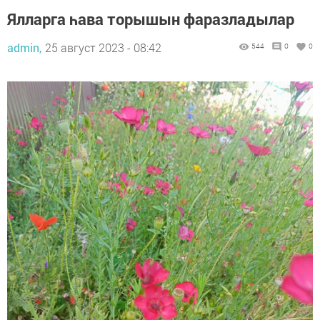
Ялларга һава торышын фаразладылар
admin,
25 август 2023 - 08:42
544
0
0