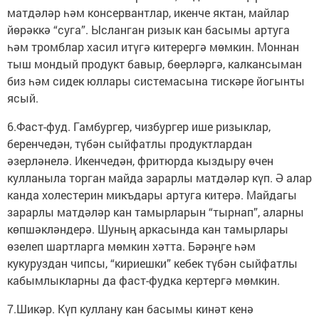
матдәләр һәм консервантлар, икенче яктан, майлар
йөрәккә “суга”. Ысланган ризык кан басымы артуга
һәм тромблар хасил итүгә китерергә мөмкин. Моннан
тыш мондый продукт бавыр, бөерләргә, калкансыман
биз һәм сидек юллары системасына тискәре йогынты
ясый.
6.Фаст-фуд. Гамбургер, чизбургер ише ризыклар,
беренчедән, түбән сыйфатлы продуктлардан
әзерләнелә. Икенчедән, фритюрда кыздыру өчен
кулланыла торган майда зарарлы матдәләр күп. Ә алар
канда холестерин микъдары артуга китерә. Майдагы
зарарлы матдәләр кан тамырларын “тырнап”, аларны
көпшәкләндерә. Шуның аркасында кан тамырлары
өзелеп шартларга мөмкин хәтта. Бәрәңге һәм
кукуруздан чипсы, “кириешки” кебек түбән сыйфатлы
кабымлыкларны да фаст-фудка кертергә мөмкин.
7.Шикәр. Күп куллану кан басымы кинәт кенә