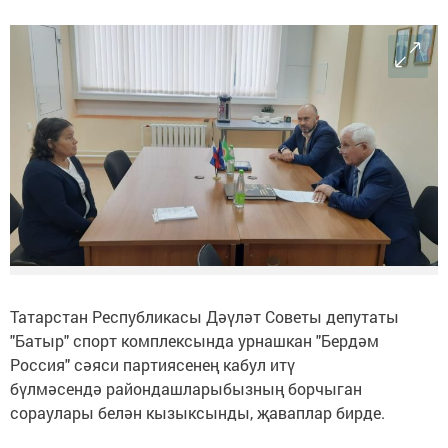
Татарстан Республикасы Дәүләт Советы депутаты
"Батыр" спорт комплексында урнашкан "Бердәм
Россия" сәяси партиясенең кабул итү
бүлмәсендә райондашларыбызның борчыган
сораулары белән кызыксынды, җаваплар бирде.