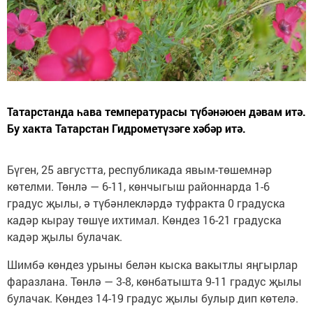
Татарстанда һава температурасы түбәнәюен дәвам итә.
Бу хакта Татарстан Гидрометүзәге хәбәр итә.
Бүген, 25 августта, республикада явым-төшемнәр
көтелми. Төнлә — 6-11, көнчыгыш районнарда 1-6
градус җылы, ә түбәнлекләрдә туфракта 0 градуска
кадәр кырау төшүе ихтимал. Көндез 16-21 градуска
кадәр җылы булачак.
Шимбә көндез урыны белән кыска вакытлы яңгырлар
фаразлана. Төнлә — 3-8, көнбатышта 9-11 градус җылы
булачак. Көндез 14-19 градус җылы булыр дип көтелә.