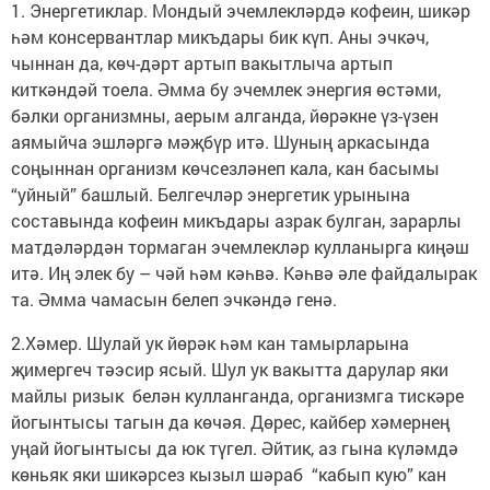
1. Энергетиклар. Мондый эчемлекләрдә кофеин, шикәр
һәм консервантлар микъдары бик күп. Аны эчкәч,
чыннан да, көч-дәрт артып вакытлыча артып
киткәндәй тоела. Әмма бу эчемлек энергия өстәми,
бәлки организмны, аерым алганда, йөрәкне үз-үзен
аямыйча эшләргә мәҗбүр итә. Шуның аркасында
соңыннан организм көчсезләнеп кала, кан басымы
“уйный” башлый. Белгечләр энергетик урынына
составында кофеин микъдары азрак булган, зарарлы
матдәләрдән тормаган эчемлекләр кулланырга киңәш
итә. Иң элек бу – чәй һәм кәһвә. Кәһвә әле файдалырак
та. Әмма чамасын белеп эчкәндә генә.
2.Хәмер. Шулай ук йөрәк һәм кан тамырларына
җимергеч тәэсир ясый. Шул ук вакытта дарулар яки
майлы ризык белән кулланганда, организмга тискәре
йогынтысы тагын да көчәя. Дөрес, кайбер хәмернең
уңай йогынтысы да юк түгел. Әйтик, аз гына күләмдә
көньяк яки шикәрсез кызыл шәраб “кабып кую” кан