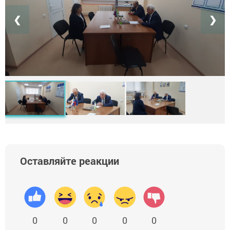
❮
❯
Оставляйте реакции
0
0
0
0
0