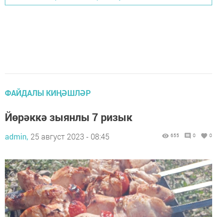
ФАЙДАЛЫ КИҢӘШЛӘР
Йөрәккә зыянлы 7 ризык
admin,
25 август 2023 - 08:45
655
0
0