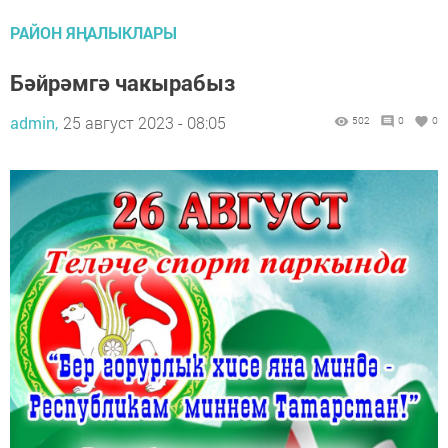
РАЙОН ЯҢАЛЫКЛАРЫ
Бәйрәмгә чакырабыз
admin,
25 август 2023 - 08:05
502
0
0