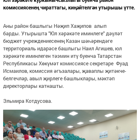
комиссиясенең чираттагы, киңәйтелгән утырышы үтте.
Аны район башлыгы Нәҗип Хаҗипов алып
барды. Утырышта "Юл хәрәкәте иминлеге" дәүләт
бюджет учреждениесенең Казан шәһәрендәге
территориаль идарәсе башлыгы Наил Агишев, юл
хәрәкәте иминлеген тәэмин итү буенча Татарстан
Республикасы Хөкүмәт комиссиясе секретаре Фуад
Исмаилов, комиссия әгъзалары, җаваплы җитәкче-
белгечләр, авыл җирлеге башлыклары, мәктәп
директорлары катнашты.
Эльмира Котдусова.