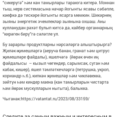
“сикерүгә” һәм кан тамырлары тараюга китерә. Моннан
тыш, нерв системасына начар йогынты ясавы сәбәпле,
кәефкә дә тискәре йогынты ясарга мөмкин. Шикәрнең
зыяны энергетик эчемлекләр зыянына охшаш. Аны
кулланудан рәхәт булып китсә дә, кайбер органнарның
“кирәген бирү”гә сәләтле ул.
Бу зарарлы продуктларны нәрсәләргә алыштырырга?
Җиләк-җимешләргә (аеруча банан, гранат һәм цитрус
җимешләре файдалы), яшелчәгә (йөрәк өчен иң
файдалысы – кызыл чөгендер, сарымсак, суган һәм
кабак, кишер), яшел тәмләткечләргә (петрушка, укроп,
кориандр һ.б.), кипкән җимешләр һәм чикләвеккә,
зәйтүн һәм киндер маена (кан тамырларын чистарта
һәм йөрәк мускулларын ныгыта), балыкка.
Чыганак:https://vatantat.ru/2023/08/33159/
Следите за самым важным и интересным в