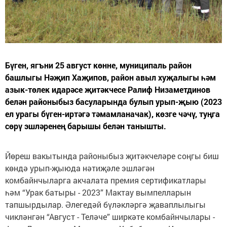
Бүген, ягъни 25 август көнне, муниципаль район
башлыгы Нәҗип Хаҗипов, район авыл хуҗалыгы һәм
азык-төлек идарәсе җитәкчесе Ралиф Низаметдинов
белән районыбыз басуларында булып урып-җыю (2023
ел урагы бүген-иртәгә тәмамланачак), көзге чәчү, туңга
сөрү эшләренең барышы белән танышты.
Йөреш вакытында районыбыз җитәкчеләре соңгы биш
көндә урып-җыюда нәтиҗәле эшләгән
комбайнчыларга акчалата премия сертификатлары
һәм “Урак батыры - 2023” Мактау вымпелларын
тапшырдылар. Әлегедәй бүләкләргә җаваплылыгы
чикләнгән “Август - Теләче” ширкәте комбайнчылары -