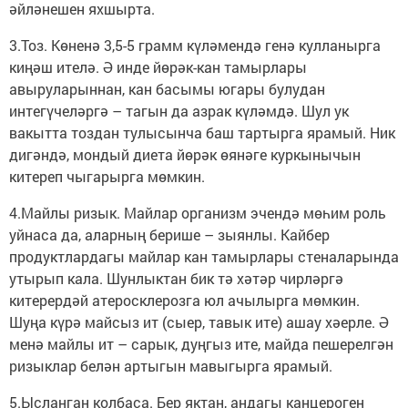
әйләнешен яхшырта.
3.Тоз. Көненә 3,5-5 грамм күләмендә генә кулланырга
киңәш ителә. Ә инде йөрәк-кан тамырлары
авыруларыннан, кан басымы югары булудан
интегүчеләргә – тагын да азрак күләмдә. Шул ук
вакытта тоздан тулысынча баш тартырга ярамый. Ник
дигәндә, мондый диета йөрәк өянәге куркынычын
китереп чыгарырга мөмкин.
4.Майлы ризык. Майлар организм эчендә мөһим роль
уйнаса да, аларның берише – зыянлы. Кайбер
продуктлардагы майлар кан тамырлары стеналарында
утырып кала. Шунлыктан бик тә хәтәр чирләргә
китерердәй атеросклерозга юл ачылырга мөмкин.
Шуңа күрә майсыз ит (сыер, тавык ите) ашау хәерле. Ә
менә майлы ит – сарык, дуңгыз ите, майда пешерелгән
ризыклар белән артыгын мавыгырга ярамый.
5.Ысланган колбаса. Бер яктан, андагы канцероген