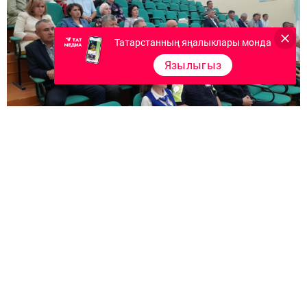
Татарстанның яңалыклары монда
Язылыгыз
Следите за самым важным и интересным в
Telegram-канале
Татмедиа
Читайте новости Татарстана в
национальном мессенджере MАХ:
https://max.ru/tatmedia