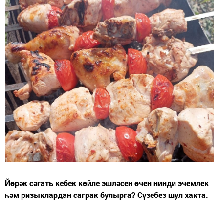
Йөрәк сәгать кебек көйле эшләсен өчен нинди эчемлек
һәм ризыклардан саграк булырга? Сүзебез шул хакта.