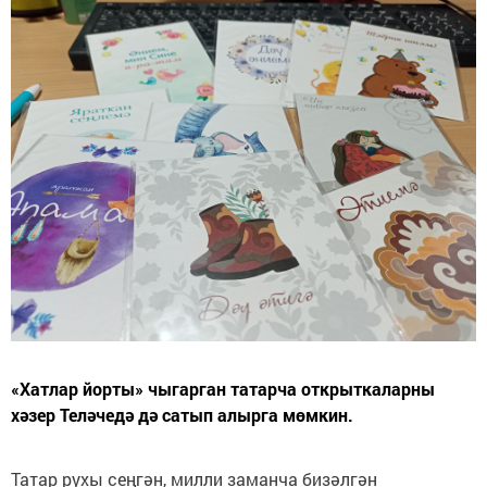
«Хатлар йорты» чыгарган татарча открыткаларны
хәзер Теләчедә дә сатып алырга мөмкин.
Татар рухы сеңгән, милли заманча бизәлгән