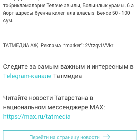
тәбрикләмәләрне Теләче авылы, Болынлык урамы, 6 а
йорт адресы буенча килеп ала аласыз. Бәясе 50 - 100
сум.
ТАТМЕДИА АҖ Реклама “marker”: 2VtzqvLVVkr
Следите за самым важным и интересным в
Telegram-канале
Татмедиа
Читайте новости Татарстана в
национальном мессенджере MАХ:
https://max.ru/tatmedia
Перейти на страницу новости