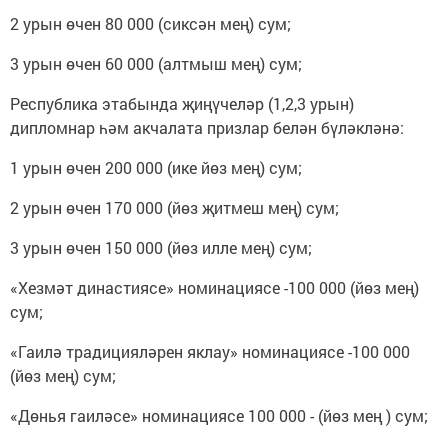
2 урын өчен 80 000 (сиксән мең) сум;
3 урын өчен 60 000 (алтмыш мең) сум;
Республика этабында җиңүчеләр (1,2,3 урын)
дипломнар һәм акчалата призлар белән бүләкләнә:
1 урын өчен 200 000 (ике йөз мең) сум;
2 урын өчен 170 000 (йөз җитмеш мең) сум;
3 урын өчен 150 000 (йөз илле мең) сум;
«Хезмәт династиясе» номинациясе -100 000 (йөз мең)
сум;
«Гаилә традицияләрен яклау» номинациясе -100 000
(йөз мең) сум;
«Дөнья гаиләсе» номинациясе 100 000 - (йөз мең ) сум;