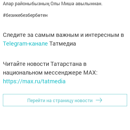
Алар районыбызның Олы Мишә авылыннан.
#безикебезбербөтен
Следите за самым важным и интересным в
Telegram-канале
Татмедиа
Читайте новости Татарстана в
национальном мессенджере MАХ:
https://max.ru/tatmedia
Перейти на страницу новости