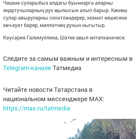
Чишмә суларыбыз алдагы буыннарга аларны
яңартучыларның рух җылысын алып барыр. Көмеш
сулар авыруларны сихәтләндерер, хезмәт кешесенә
көч-куәт бирер, милләтнең рухын ныгытыр.
Кәүсәрия Галимуллина, Шәтке авыл китапханәчесе.
Следите за самым важным и интересным в
Telegram-канале
Татмедиа
Читайте новости Татарстана в
национальном мессенджере MАХ:
https://max.ru/tatmedia