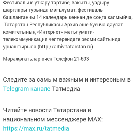
Фестивальне үткәрү тәртибе, вакыты, уздыру
шартлары турында мәгълүмат, фестиваль
башланганчы 14 календарь көннән дә соңга калмыйча,
Татарстан Республикасы Архив эше буенча дәүләт
комитетының «Интернет» мәгълүмати-
телекоммуникация челтәрендәге рәсми сайтында
урнаштырыла (http://arhiv.tatarstan.ru).
Мөрәҗәгатьләр өчен Телефон 21-693
Следите за самым важным и интересным в
Telegram-канале
Татмедиа
Читайте новости Татарстана в
национальном мессенджере MАХ:
https://max.ru/tatmedia