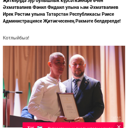
җиткерүдә зур булышлык күрсәткәннәре өчен
Әхмәтвәлиев Фәнил Фидаил улына һәм Әхмәтвәлиев
Ирек Рөстәм улына Татарстан Республикасы Рәисе
Администрациясе Җитәкчесенең Рәхмәте белдерелде!
Котлыйбыз!