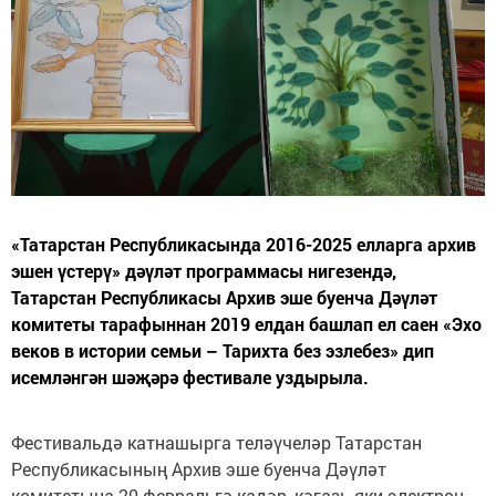
«Татарстан Республикасында 2016-2025 елларга архив
эшен үстерү» дәүләт программасы нигезендә,
Татарстан Республикасы Архив эше буенча Дәүләт
комитеты тарафыннан 2019 елдан башлап ел саен «Эхо
веков в истории семьи – Тарихта без эзлебез» дип
исемләнгән шәҗәрә фестивале уздырыла.
Фестивальдә катнашырга теләүчеләр Татарстан
Республикасының Архив эше буенча Дәүләт
комитетына 20 февральгә кадәр, кәгазь яки электрон