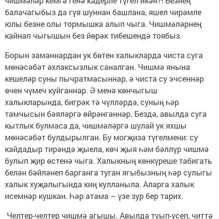
чишмәләр кемгә генә кадерле түгел икән?! Безнең
балачагыбыз да гүя шуннан башлана, яшел чирәмле
юлы безне олы тормышка алып чыга. Чишмәләрнең
кайнап чыгышын без йөрәк тибешендә тоябыз.
Борын заманнардан ук бөтен халыкларда чиста суга
мөнәсәбәт әхлаксызлык саналган. Чишмә янына
кешеләр суны пычратмасыннар, ә чиста су эчсеннәр
өчен чүмеч куйганнар. Ә менә көнчыгыш
халыкларында, бигрәк тә чүлләрдә, суның һәр
тамчысын бәяләргә өйрәнгәннәр. Бездә, авылда суга
кытлык булмаса да, чишмәләргә шулай ук яхшы
мөнәсәбәт булдырылган. Бу могҗиза түгелмени: су
кайдадыр тирәндә җыела, көч җыя һәм бәллүр чишмә
булып җир өстенә чыга. Халыкның көнкүреше табигать
белән бәйләнеп барганга туган ягыбызның һәр сулыгы
халык хуҗалыгында киң кулланыла. Аларга халык
исемнәр кушкан. Һәр атама – үзе зур бер тарих.
Челтер-челтер чишмә агышы. Авылда туып-үсеп, читтә