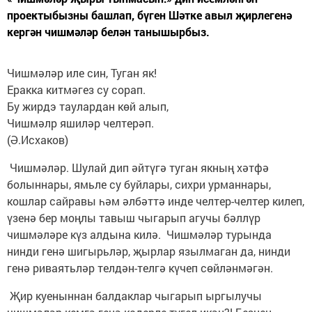
проектыбызны башлап, бүген Шәтке авыл җирлегенә
кергән чишмәләр белән танышырбыз.
Чишмәләр иле син, Туган як!
Еракка китмәгез су сорап.
Бу жирдэ таулардан көй алып,
Чишмәлр яшиләр челтерәп.
(Ә.Исхаков)
Чишмәләр. Шулай дип әйтүгә туган якның хәтфә
болыннары, ямьле су буйлары, сихри урманнары,
кошлар сайравы һәм әлбәттә инде челтер-челтер килеп,
үзенә бер моңлы тавыш чыгарып агучы бәллүр
чишмәләре күз алдына килә. Чишмәләр турында
нинди генә шигырьләр, җырлар язылмаган да, нинди
генә риваятьләр телдән-телгә күчеп сөйләнмәгән.
Җир куеныннан балдаклар чыгарып ыргылучы