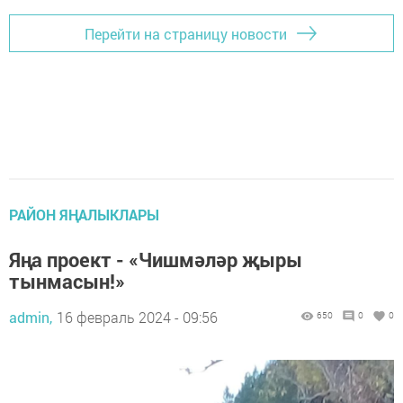
Перейти на страницу новости
РАЙОН ЯҢАЛЫКЛАРЫ
Яңа проект - «Чишмәләр җыры
тынмасын!»
admin,
16 февраль 2024 - 09:56
650
0
0