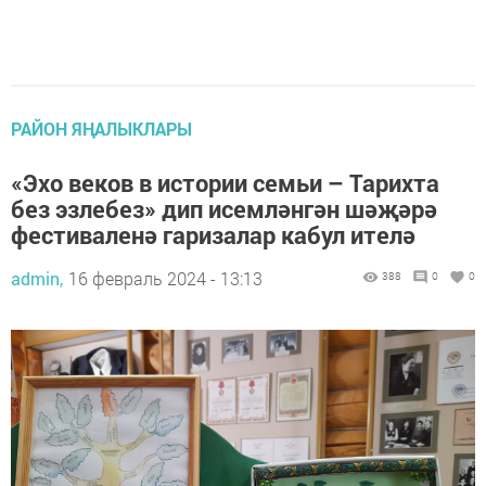
РАЙОН ЯҢАЛЫКЛАРЫ
«Эхо веков в истории семьи – Тарихта
без эзлебез» дип исемләнгән шәҗәрә
фестиваленә гаризалар кабул ителә
admin,
16 февраль 2024 - 13:13
388
0
0