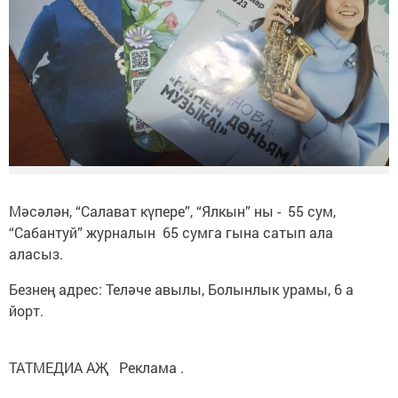
Мәсәлән, “Салават күпере”, “Ялкын” ны - 55 сум,
“Сабантуй” журналын 65 сумга гына сатып ала
аласыз.
Безнең адрес: Теләче авылы, Болынлык урамы, 6 а
йорт.
ТАТМЕДИА АҖ Реклама .