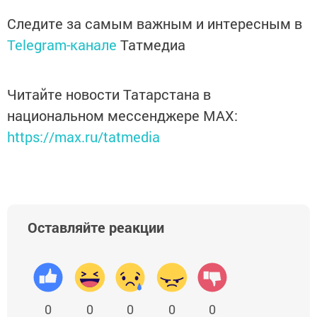
Следите за самым важным и интересным в
Telegram-канале
Татмедиа
Читайте новости Татарстана в
национальном мессенджере MАХ:
https://max.ru/tatmedia
Оставляйте реакции
0
0
0
0
0