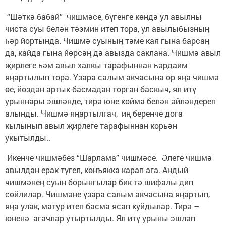
“Шәткә бабай” чишмәсе, бүгенге көндә ул авылны
чиста суы белән тәэмин итеп тора, ул авылыбызның
һәр йортында. Чишмә суының тәме кая гына барсаң
да, кайда гына йөрсәң дә авызда саклана. Чишмә авыл
җирлеге һәм авыл халкы тарафыннан һәрдаим
яңартылып тора. Үзара салым акчасына өр яңа чишмә
өе, йөздән артык басмадан торган баскыч, ял итү
урыннары эшләнде, тирә юне койма белән әйләндереп
алынды. Чишмә яңартылгач, иң беренче дога
кылынып авыл җирлеге тарафыннан корьән
укытылды..
Икенче чишмәбез “Шарлама” чишмәсе. Әлеге чишмә
авылдан ерак түгел, көнъякка карап ага. Андый
чишмәнең суын борынгылар бик тә шифалы дип
сөйлиләр. Чишмәне үзара салым акчасына яңартып,
яңа улак, матур итеп басма ясап куйдылар. Тирә –
юненә агачлар утыртылды. Ял итү урыны эшләп