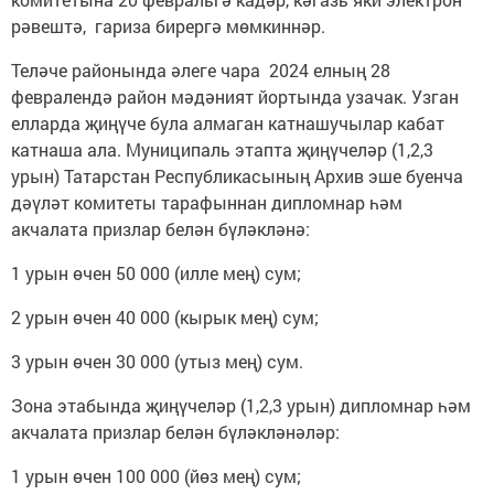
рәвештә, гариза бирергә мөмкиннәр.
Теләче районында әлеге чара 2024 елның 28
февралендә район мәдәният йортында узачак. Узган
елларда җиңүче була алмаган катнашучылар кабат
катнаша ала. Муниципаль этапта җиңүчеләр (1,2,3
урын) Татарстан Республикасының Архив эше буенча
дәүләт комитеты тарафыннан дипломнар һәм
акчалата призлар белән бүләкләнә:
1 урын өчен 50 000 (илле мең) сум;
2 урын өчен 40 000 (кырык мең) сум;
3 урын өчен 30 000 (утыз мең) сум.
Зона этабында җиңүчеләр (1,2,3 урын) дипломнар һәм
акчалата призлар белән бүләкләнәләр:
1 урын өчен 100 000 (йөз мең) сум;