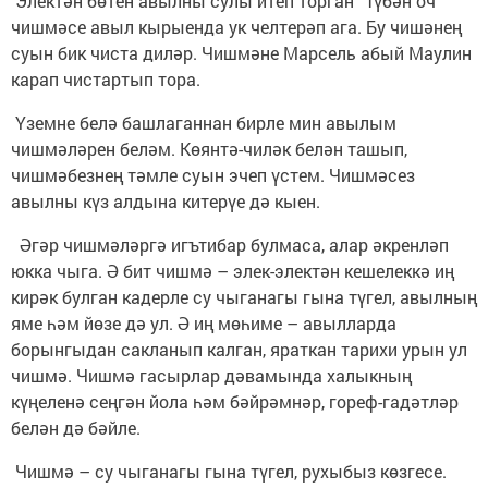
Электән бөтен авылны сулы итеп торган “Түбән оч”
чишмәсе авыл кырыенда ук челтерәп ага. Бу чишәнең
суын бик чиста диләр. Чишмәне Марсель абый Маулин
карап чистартып тора.
Үземне белә башлаганнан бирле мин авылым
чишмәләрен беләм. Көянтә-чиләк белән ташып,
чишмәбезнең тәмле суын эчеп үстем. Чишмәсез
авылны күз алдына китерүе дә кыен.
Әгәр чишмәләргә игътибар булмаса, алар әкренләп
юкка чыга. Ә бит чишмә – элек-электән кешелеккә иң
кирәк булган кадерле су чыганагы гына түгел, авылның
яме һәм йөзе дә ул. Ә иң мөһиме – авылларда
борынгыдан сакланып калган, яраткан тарихи урын ул
чишмә. Чишмә гасырлар дәвамында халыкның
күңеленә сеңгән йола һәм бәйрәмнәр, гореф-гадәтләр
белән дә бәйле.
Чишмә – су чыганагы гына түгел, рухыбыз көзгесе.