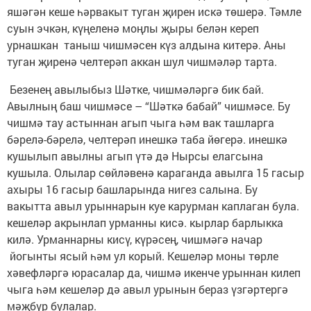
яшәгән кеше һәрвакыт туган җирен искә төшерә. Тәмле
суын эчкән, күңеленә моңлы җыры белән кереп
урнашкан таныш чишмәсен күз алдына китерә. Аны
туган җиренә челтерәп аккан шул чишмәләр тарта.
Безенең авылыбыз Шәтке, чишмәләргә бик бай.
Авылның баш чишмәсе – “Шәткә бабай” чишмәсе. Бу
чишмә тау астыннан агып чыга һәм вак ташларга
бәрелә-бәрелә, челтерәп инешкә таба йөгерә. инешкә
кушылып авылны агып үтә дә Нырсы елагсына
кушыла. Олылар сөйләвенә караганда авылга 15 гасыр
ахыры 16 гасыр башларында нигез салына. Бу
вакытта авыл урыннарын куе карурман каплаган була.
кешеләр акрынлап урманны кисә. кырлар барлыкка
килә. Урманнарны кисү, күрәсең, чишмәгә начар
йогынты ясый һәм ул корый. Кешеләр моны төрле
хәвефләргә юрасалар да, чишмә икенче урыннан килеп
чыга һәм кешеләр дә авыл урынын бераз үзгәртергә
мәҗбүр булалар.