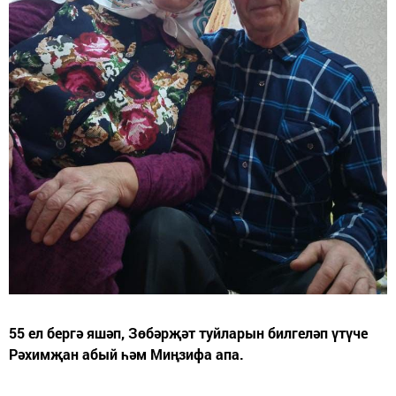
55 ел бергә яшәп, Зөбәрҗәт туйларын билгеләп үтүче
Рәхимҗан абый һәм Миңзифа апа.