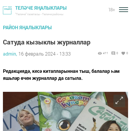
ТЕЛӘЧЕ ЯҢАЛЫКЛАРЫ
18+
"Теләче" газетасы - Теләче районы
РАЙОН ЯҢАЛЫКЛАРЫ
Сатуда кызыклы журналлар
admin,
16 февраль 2024 - 13:33
411
0
0
Редакциядә, кесә китапларыннан тыш, балалар һәм
яшьләр өчен журналлар да сатыла.