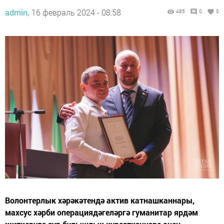
admin,
16 февраль 2024 - 08:58
485
0
0
Волонтерлык хәрәкәтендә актив катнашканнары,
махсус хәрби операциядәгеләргә гуманитар ярдәм