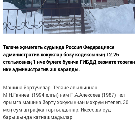
Теләче җәмәгать судында Россия Федерациясе
административ хокуклар бозу кодексының 12.26
статьясенең 1 нче бүлеге буенча ГИБДД хезмәте төзегән
ике административ эш каралды.
Машина йөртүчеләр Теләче авылыннан
М.Н.Ганиев (1994 елгы) һәм П.А.Алексеев (1987) ел
ярымга машина йөртү хокукыннан мәхрүм ителеп, 30
мең сум штрафка тартылдылар. Икесе дә суд
барышында катнашмадылар.