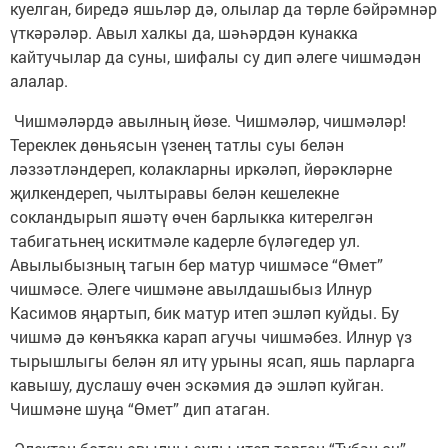
куелган, биредә яшьләр дә, олылар да төрле бәйрәмнәр
үткәрәләр. Авыл халкы да, шәһәрдән кунакка
кайтучылар да суны, шифалы су дип әлеге чишмәдән
алалар.
Чишмәләрдә авылның йөзе. Чишмәләр, чишмәләр!
Тереклек дөньясын үзенең татлы суы белән
ләззәтләндереп, колакларны иркәләп, йөрәкләрне
җилкендереп, чылтыравы белән кешелекне
сокландырып яшәтү өчен барлыкка китерелгән
табигатьнең искитмәле кадерле бүләгедер ул.
Авылыбызның тагын бер матур чишмәсе “Өмет”
чишмәсе. Әлеге чишмәне авылдашыбыз Илнур
Касимов яңартып, бик матур итеп эшләп куйды. Бу
чишмә дә көнъякка карап агучы чишмәбез. Илнур үз
тырышлыгы белән ял итү урыны ясап, яшь парларга
кавышу, дуслашу өчен эскәмия дә эшләп куйган.
Чишмәне шуңа “Өмет” дип атаган.