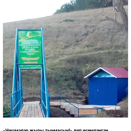
«Чишмәләр җыры тынмасын!» дип исемләнгән