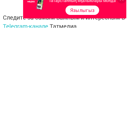
Татарстанның яңалыклары монда
Язылыгыз
Следите за самым важным и интересным в
Telegram-канале
Татмедиа
Читайте новости Татарстана в
национальном мессенджере MАХ:
https://max.ru/tatmedia
Перейти на страницу новости