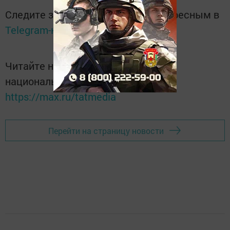
Следите за самым важным и интересным в
Telegram-канале
Татмедиа
Читайте новости Татарстана в
национальном мессенджере MАХ:
https://max.ru/tatmedia
Перейти на страницу новости