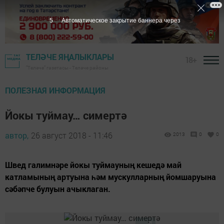
4
Автоматическое закрытие баннера через
ТЕЛӘЧЕ ЯҢАЛЫКЛАРЫ
18+
"Теләче" газетасы - Теләче районы
ПОЛЕЗНАЯ ИНФОРМАЦИЯ
Йокы туймау… симертә
автор,
26 август 2018 - 11:46
2013
0
0
Швед галимнәре йокы туймауның кешедә май
катламының артуына һәм мускулларның йомшаруына
сәбәпче булуын ачыклаган.