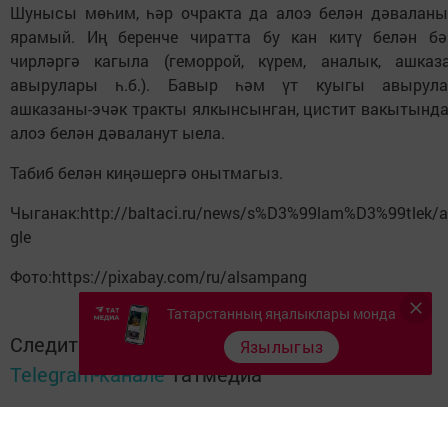
Шунысы мөһим, һәр очракта да алоэ белән дәваланы
ярамый. Иң беренче чиратта бу кан китү белән бә
чирләргә кагыла (геморрой, күрем, аналык, ашказ
авырулары һ.б.). Бавыр һәм үт куыгы авырула
ашказаны-эчәк тракты ялкынсынган, цистит вакытында
алоэ белән дәваланут ыела.
Табиб белән киңәшергә онытмагыз.
Чыганак:http://baltaci.ru/news/s%D3%99lam%D3%99tlek/a
gle
Фото:https://pixabay.com/ru/alsampang
Татарстанның яңалыклары монда
Следите за самым важным и интересным в
Язылыгыз
Telegram-канале
Татмедиа
Читайте новости Татарстана в национальном