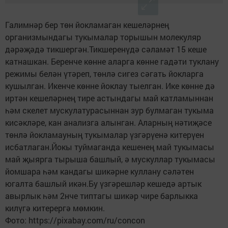
Галимнәр бер төн йокламаган кешеләрнең
организмындагы тукымалар торышын молекуляр
дәрәҗәдә тикшергән.Тикшеренүдә сәламәт 15 кеше
катнашкан. Беренче көнне аларга көнне гадәти туклану
режимы белән үтәреп, төнлә сигез сәгать йокларга
кушылган. Икенче көнне йоклау тыелган. Ике көнне дә
иртән кешеләрнең тире астындагы май катламыннан
һәм скелет мускулатурасыннан зур булмаган тукыма
кисәкләре, кан анализга алынган. Аларның нәтиҗәсе
төнлә йокламауның тукымалар үзгәрүенә китерүен
исбатлаган.Йокы туймаганда кешенең май тукымасы
май җыярга тырыша башлый, ә мускуллар тукымасы
йомшара һәм кандагы шикәрне куллану сәләтен
югалта башлый икән.Бу үзгәрешләр кешедә артык
авырлык һәм 2нче типтагы шикәр чире барлыкка
килүгә китерергә мөмкин.
Фото: https://pixabay.com/ru/concon