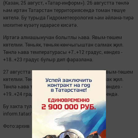
(Казан, 25 август, «Татар-информ»). 26 августта төнлә
һәм иртән Татарстан территориясендә томан төшүе
көтелә. Бу турыда Гидрометеорология һәм әйләнә-тирә
мохитне күзәтү идарәсе кисәтә.
Иртәгә алмашынучан болытлы һава. Явым-төшем
көтелми. Төньяк, төньяк-көнчыгыштан салмак җил.
Төнлә һава температурасы +7..+12 градус, көндез -
+18..+23 градус булыр дип фаразлана.
27 августта алмашынучан болытлы һава. Явым-төшем
көтелми. Төньяк, төньяк-көнчыгыштан салмак җил.
Төнлә һава температурасы +8..+13 градус, көндез -
+19..+24 градус, диелгән синоптиклар хәбәрендә.
Бу хакта тулырак: https://tatar-
inform.tatar/news/2018/08/25/170344/
Фото:архив