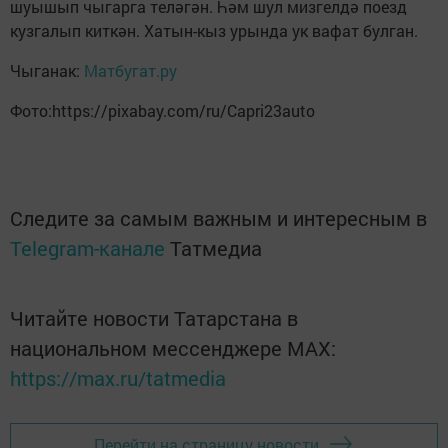
шуышып чыгарга теләгән. Һәм шул мизгелдә поезд
кузгалып киткән. Хатын-кыз урында ук вафат булган.
Чыганак:
Матбугат.ру
Фото:https://pixabay.com/ru/Capri23auto
Следите за самым важным и интересным в
Telegram-канале
Татмедиа
Читайте новости Татарстана в
национальном мессенджере MАХ:
https://max.ru/tatmedia
Перейти на страницу новости