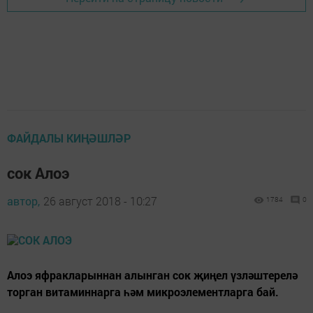
ФАЙДАЛЫ КИҢӘШЛӘР
сок Алоэ
автор,
26 август 2018 - 10:27
1784
0
Алоэ яфракларыннан алынган сок җиңел үзләштерелә
торган витаминнарга һәм микроэлементларга бай.