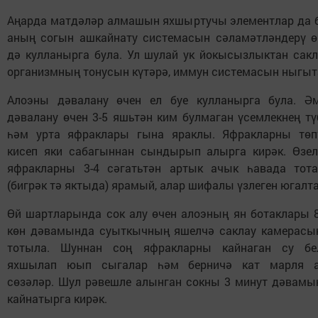
Аңарда матдәләр алмашын яхшыртучы элементлар да б
аның согын ашкайнату системасын сәламәтләндерү ө
дә кулланырга була. Ул шулай ук йокысызлыктан сакл
организмның тонусын күтәрә, иммун системасын ныгыт
Алоэны дәвалану өчен ел буе кулланырга була. Ә
дәвалану өчен 3-5 яшьтән ким булмаган үсемлекнең тү
һәм урта яфраклары гына яраклы. Яфракларны төп
кисеп яки сабагыннан сындырып алырга кирәк. Өзел
яфракларны 3-4 сәгатьтән артык ачык һавада тота
(бигрәк тә яктыда) ярамый, алар шифалы үзлеген югалта
Өй шартларында сок алу өчен алоэның ян ботаклары 8
көн дәвамында суыткычның яшелчә саклау камерасы
тотыла. Шуннан соң яфракларны кайнаган су бе
яхшылап юып сыгалар һәм берничә кат марля 
сөзәләр. Шул рәвешле алынган сокны 3 минут дәвамы
кайнатырга кирәк.