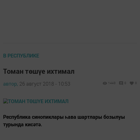
В РЕСПУБЛИКЕ
Томан төшүе ихтимал
автор,
26 август 2018 - 10:53
1443
0
0
Республика синопиклары һава шартлары бозылуы
турында кисәтә.