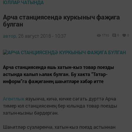
ЮЛЛАР ЧАТЫНДА
Арча станциясендә куркыныч фаҗига
булган
автор,
26 август 2018 - 10:37
1732
0
0
Арча станциясендә яшь хатын-кыз товар поезды
астында калып һәлак булган. Бу хакта “Татар-
информ”га фаҗиганең шаһитләре хәбәр итте
Агентлык
язуынча, кичә, кичке сәгать дүрттә Арча
тимер юл станциясенең бер юлында товар поезды
хатын-кызны бәрдергән.
Шаһитләр сүзләренчә, хатын-кыз поезд астыннан