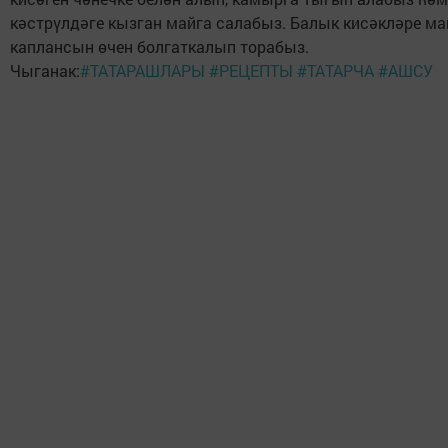
кәстрүлдәге кызган майга салабыз. Балык кисәкләре ма
каплансын өчен болгаткалып торабыз.
Чыганак:
#ТАТАРАШЛАРЫ #РЕЦЕПТЫ #ТАТАРЧА #АШСУ