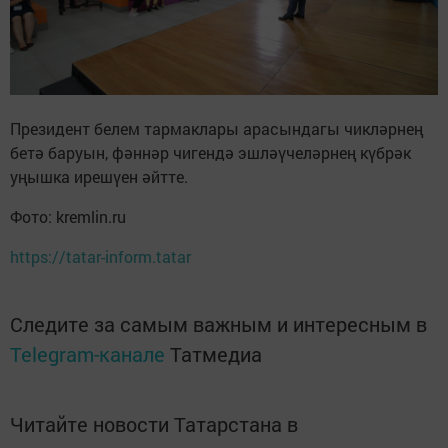
Президент белем тармаклары арасындагы чикләрнең
бетә баруын, фәннәр чигендә эшләүчеләрнең күбрәк
уңышка ирешүен әйтте.
Фото: kremlin.ru
https://tatar-inform.tatar
Следите за самым важным и интересным в
Telegram-канале
Татмедиа
Читайте новости Татарстана в