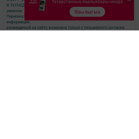
Татарстанның яңалыклары монда
© ТАТМЕДИА. Все материалы, размещенные на сайте, защищены
законом.
Язылыгыз
Перепечатка, воспроизведение и распространение в любом объеме
информации,
размещенной на сайте, возможна только с письменного согласия
редакций СМИ.
При поддержке Республиканского агентства по печати и массовым
коммуникациям.
Наименование СМИ: Теләче (Тюлячи)
№ свидетельства о регистрации СМИ, дата: ЭЛ № ФС 77-90169 от
07.10.2025
выдано Федеральной службой по надзору в сфере связи,
информационных технологий и массовых коммуникаций
ФИО главного редактора: Хузин Ленар Юсупович
ФИО руководителя: Хузин Ленар Юсупович
Адрес редакции: 422080, Российская Федерация, Республика
Татарстан, Тюлячинский муниципальный район, с. Тюлячи, ул.
Луговая, д. 6а
Телефон редакции: (84360)2-⁠13-⁠27
Email: tulinf@rambler.ru
Электронная почта филиала для сообщений о фактах коррупции:
tulinf@rambler.ru
Учредитель СМИ: АО «ТАТМЕДИА»