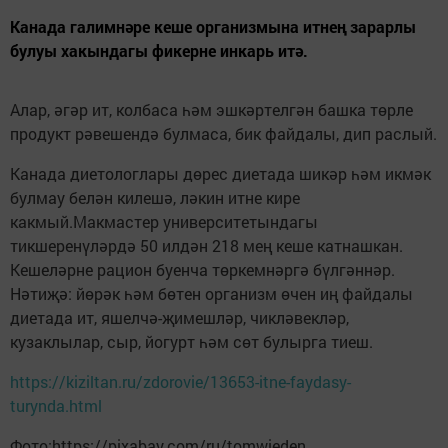
Канада галимнәре кеше организмына итнең зарарлы
булуы хакындагы фикерне инкарь итә.
Алар, әгәр ит, колбаса һәм эшкәртелгән башка төрле
продукт рәвешендә булмаса, бик файдалы, дип раслый.
Канада диетологлары дөрес диетада шикәр һәм икмәк
булмау белән килешә, ләкин итне кире
какмый.Макмастер университетындагы
тикшеренүләрдә 50 илдән 218 мең кеше катнашкан.
Кешеләрне рацион буенча төркемнәргә бүлгәннәр.
Нәтиҗә: йөрәк һәм бөтен организм өчен иң файдалы
диетада ит, яшелчә-җимешләр, чикләвекләр,
кузаклылар, сыр, йогурт һәм сөт булырга тиеш.
https://kiziltan.ru/zdorovie/13653-itne-faydasy-
turynda.html
Фото:https://pixabay.com/ru/tomwieden