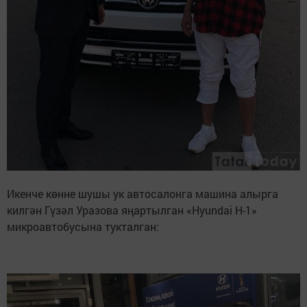
Икенче көнне шушы ук автосалонга машина алырга
килгән Гүзәл Уразова яңартылган «Hyundai H-1»
микроавтобусына тукталган: