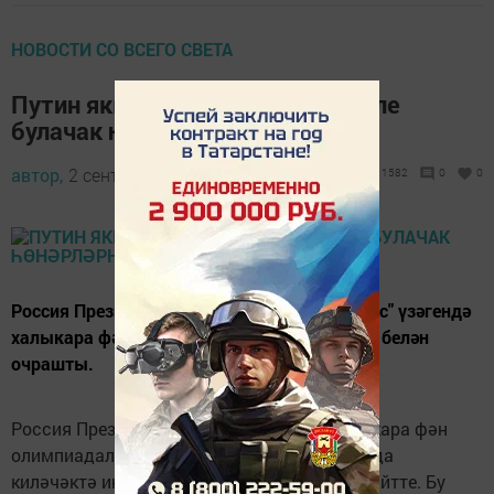
НОВОСТИ СО ВСЕГО СВЕТА
Путин якын киләчәктә иң кирәкле
булачак һөнәрләрне әйтте
автор,
2 сентябрь 2018 - 12:17
1582
0
0
Россия Президенты Владимир Путин "Сириус" үзәгендә
халыкара фән олимпиадалары җиңүчеләре белән
очрашты.
Россия Президенты Владимир Путин Халыкара фән
олимпиадалары җиңүчеләре белән очрашуда
киләчәктә иң кирәкле булачак һөнәрләрне әйтте. Бу