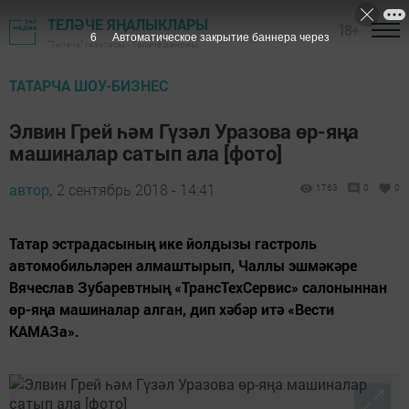
ТЕЛӘЧЕ ЯҢАЛЫКЛАРЫ
18+
5
Автоматическое закрытие баннера через
"Теләче" газетасы - Теләче районы
ТАТАРЧА ШОУ-БИЗНЕС
Элвин Грей һәм Гүзәл Уразова өр-яңа
машиналар сатып ала [фото]
автор,
2 сентябрь 2018 - 14:41
1763
0
0
Татар эстрадасының ике йолдызы гастроль
автомобильләрен алмаштырып, Чаллы эшмәкәре
Вячеслав Зубаревтның «ТрансТехСервис» салоныннан
өр-яңа машиналар алган, дип хәбәр итә «Вести
КАМАЗа».