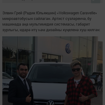
Элвин Грей (Радик Юльякшин) «Volkswagen Caravelle»
микроавтобусын сайлаган. Артист сүзләренчә, бу
машинада аңа мультимедия системасы, габарит
зурлыгы, идарә итү һәм дизайны күңеленә хуш килгән: