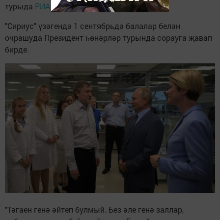
турыда
РИА Новости
хәбәр итте.
"Сириус" үзәгендә 1 сентябрьдә балалар белән
очрашуда Президент һөнәрләр турында сорауга җавап
бирде.
"Тәгаен генә әйтеп булмый. Без әле генә заллар,