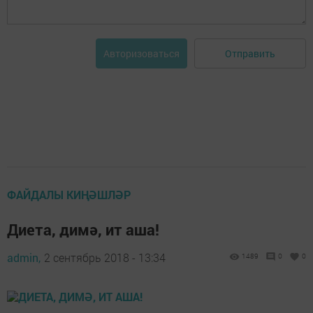
Отправить
Авторизоваться
ФАЙДАЛЫ КИҢӘШЛӘР
Диета, димә, ит аша!
admin,
2 сентябрь 2018 - 13:34
1489
0
0