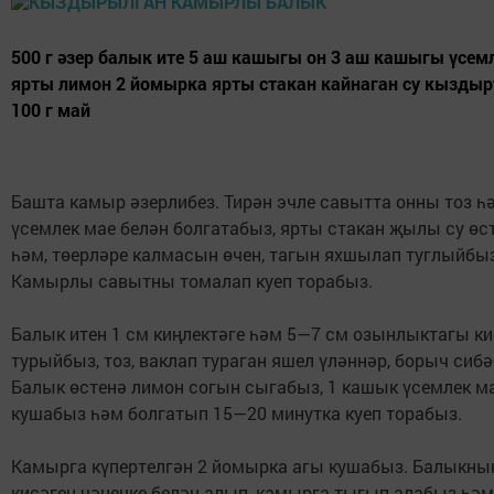
500 г әзер балык ите 5 аш кашыгы он 3 аш кашыгы үсем
ярты лимон 2 йомырка ярты стакан кайнаган су кыздыр
100 г май
Башта камыр әзерлибез. Тирән эчле савытта онны тоз һ
үсемлек мае белән болгатабыз, ярты стакан җылы су өс
һәм, төерләре калмасын өчен, тагын яхшылап туглыйбыз
Камырлы савытны томалап куеп торабыз.
Балык итен 1 см киңлектәге һәм 5—7 см озынлыктагы к
турыйбыз, тоз, ваклап тураган яшел үләннәр, борыч сибә
Балык өстенә лимон согын сыгабыз, 1 кашык үсемлек м
кушабыз һәм болгатып 15—20 минутка куеп торабыз.
Камырга күпертелгән 2 йомырка агы кушабыз. Балыкны
кисәген чәнечке белән алып, камырга тыгып алабыз һәм