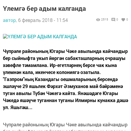
Үлемгә бер адым калганда
автор,
6 февраль 2018 - 11:54
2515
0
0
Чүпрәле районының Югары Чәке авылында кайчандыр
бер сыйныфта укып йөргән сабакташларның очрашуы
хәвефле тәмамлана. Ир-егетләрнең берсе чак кына
үлемнән кала, икенчесе колониягә озатыла.
"Газпром"ның Казандагы оешма­ларының берсендә
эшләүче 29 яшьлек Фәрхәт Әзмуханов май бәйрәменә
туган авылы Түбән Чәкегә кайта. Янәшәдәге Югары
Чәкедә яшәүче туганнан туганы Илмирны кунакка дәшә
ул. Яшьтәш...
Чүпрәле районының Югары Чәке авылында кайчандыр