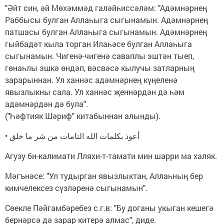
"Әйт син, әй Мөхәммәд галәйһиссәләм: "Адәмнәрнең
Раббысы булган Аллаһыга сыгынамын. Адәмнәрнең
патшасы булган Аллаһыга сыгынамын. Адәмнәрнең
гыйбадәт кыла торган Илаһәсе булган Аллаһыга
сыгынамын. Чигенә-чигенә саваплы эштән тыеп,
гөнаһлы эшкә өндәп, вәсвәсә кылучы затларның
зарарыннан. Ул ханнәс адәмнәрнең күңеленә
явызлыкны сала. Ул ханнәс җеннәрдән дә һәм
адәмнәрдән дә була".
("Һәфтияк Шәриф" китабыннан алынды).
• أعوذ بكلمات الله التامات من شر ما خلق
Агузу би-калимати Лляхи-т-тамати мин шарри ма халяк.
Мәгънәсе: "Ул тудырган явызлыктан, Аллаһның бер
кимчелексез сүзләренә сыгынамын".
Сөекле Пәйгамбәребез с.г.в: "Бу доганы укыган кешегә
бернәрсә дә зарар китерә алмас", диде.