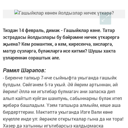
Тиздән 14 февраль, димәк - Гашыйклар көне. Татар
эстрадасы йолдызлары бу бәйрәмне ничек үткәрергә
җыена? Кем романтик, ә кем, киресенчә, хисләргә,
матур сүзләргә, бүләкләргә исе китми? Шушы хакта
үзләреннән сораштык әле.
Рамил Шәрәпов:
- Беренче тапкыр 7-нче сыйныфта укыганда гашыйк
булдым. Сөйгәнем 5-тә укый. Әй йөрим артыннан, әй
йөрим! Әллә ни игътибар булмагач әни запаска дип
алып кайтып куйган шампунь, сабыннарны бүләк итеп
җибәрә башладым. Үзем тапшыра алмыйм, кеше аша
бирдерттерәм. Мәктәптә укыганда Изге Вәли көне
күңелле инде ул: йөрәкле открыткалар гына да ни тора!
Хәзер дә хатынны игътибарсыз калдырмаска