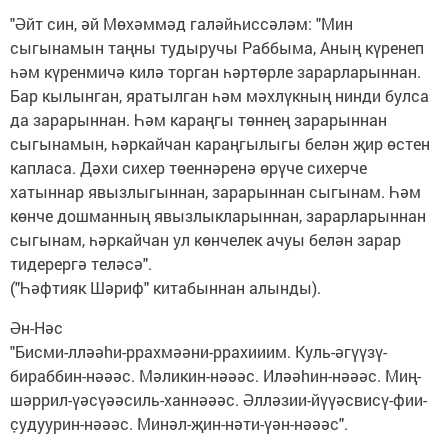
"Әйт син, әй Мөхәммәд галәйһиссәләм: "Мин
сыгынамын таңны тудыручы Раббыма, Аның күренеп
һәм күренмичә килә торган һәртөрле зарарларыннан.
Бар кылынган, яратылган һәм мәхлүкның нинди булса
да зарарыннан. Һәм караңгы төннең зарарыннан
сыгынамын, һәркайчан караңгылыгы белән җир өстен
капласа. Дәхи сихер төеннәренә өрүче сихерче
хатыннар явызлыгыннан, зарарыннан сыгынам. Һәм
көнче дошманның явызлыкларыннан, зарарларыннан
сыгынам, һәркайчан ул көнчелек ачуы белән зарар
тидерергә теләсә".
("Һәфтияк Шәриф" китабыннан алынды).
Ән-Нәс
"Бисми-лләәhи-ррахмәәни-ррахииим. Куль-әгүүзү-
бираббин-нәәәс. Мәликин-нәәәс. Иләәhин-нәәәс. Миң-
шәррил-үәсүәәсиль-ханнәәәс. Әлләзии-йүүәсвисү-фии-
с̣удуурин-нәәәс. Минәл-җин-нәти-үән-нәәәс".