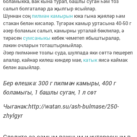
боламыкка, вак кына турап, башлы суган һәм тоз
салып болгаталар да җылгыр ясыйлар.
Шуннан соң
пилмән камырын
юка гына җәяләр һәм
стакан белән кисәләр. Түгәрәк камыр уртасына 40-50 г
әзер боламык салып, камырны урталай бөклиләр, ә
тирәсен
сумсаныкы
кебек чеметеп ябыштыралар,
ләкин очларын тоташтырмыйлар.
Әзер пилмәнне тозлы суда, шулпада яки сөттә пешереп
алалар, кайнар килеш киндер мае,
катык
яисә каймак
белән ашыйлар.
Бер өлешкә: 300 г пилмән камыры, 400 г
боламыгы, 1 башлы суган, 1 л сөт
Чыганак:http://watan.su/ash-bulmase/250-
zhylgyr
Следите за самым важным и интересным в