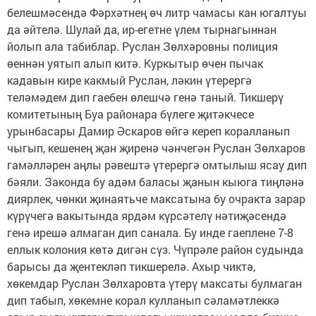
белешмәсендә Фәрхәтнең өч литр чамасы кан югалтуы
да әйтелә. Шулай да, ир-егетне үлем тырнагыннан
йолып ала табиблар. Руслан Зөлхәровны полиция
өеннән уятып алып китә. Куркытыр өчен пычак
кадавын кире какмый Руслан, ләкин үтерергә
теләмәдем дип гаебен өлешчә генә таный. Тикшерү
комитетының Буа районара бүлеге җитәкчесе
урынбасары Дамир Әскаров өйгә кереп коралланып
чыгып, ке­шенең җан җиренә чәнчегән Руслан Зөл­харов
гамәлләрен аңлы рәвештә үтерергә омтылыш ясау дип
бәяли. Законда бу адәм баласы җанын кыюга тиңләнә
диярлек, чөнки җинаятьче максатына бу очракта зарар
күрүчегә вакытында ярдәм күрсәтелү нәтиҗәсендә
генә ирешә алмаган дип санала. Бу инде гаеплене 7-8
еллык колония көтә дигән сүз. Чүпрәле район судында
барысы да җентекләп тикшерелә. Ахыр чиктә,
хөкемдар Руслан Зөлхаровта үтерү максаты булмаган
дип табып, хөкемне корал кулланып сәламәтлеккә