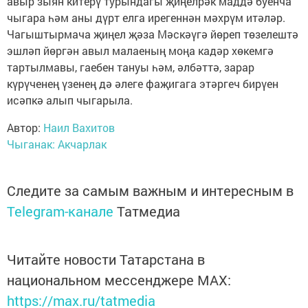
авыр зыян китерү турындагы җиңелрәк маддә буенча
чыгара һәм аны дүрт елга ирегеннән мәхрүм итәләр.
Чагыштырмача җиңел җәза Мәскәүгә йөреп төзелештә
эшләп йөргән авыл малаеның моңа кадәр хөкемгә
тартылмавы, гаебен тануы һәм, әлбәттә, зарар
күрүченең үзенең дә әлеге фаҗигага этәргеч бирүен
исәпкә алып чыгарыла.
Автор:
Наил Вахитов
Чыганак: Акчарлак
Следите за самым важным и интересным в
Telegram-канале
Татмедиа
Читайте новости Татарстана в
национальном мессенджере MАХ:
https://max.ru/tatmedia