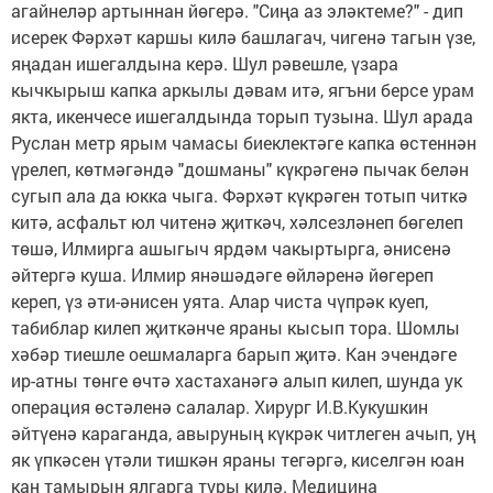
агайнеләр артыннан йөгерә. "Сиңа аз эләктеме?" - дип
исерек Фәрхәт каршы килә башлагач, чигенә тагын үзе,
яңадан ишегалдына керә. Шул рәвешле, үзара
кычкырыш капка аркылы дәвам итә, ягъни берсе урам
якта, икенчесе ишегалдында торып тузына. Шул арада
Руслан метр ярым чамасы биеклектәге капка өстеннән
үрелеп, көтмәгәндә "дошманы" күкрәгенә пычак белән
сугып ала да юкка чыга. Фәрхәт күкрәген тотып читкә
китә, асфальт юл читенә җиткәч, хәлсезләнеп бөгелеп
төшә, Илмирга ашыгыч ярдәм чакыртырга, әнисенә
әйтергә куша. Илмир янәшәдәге өйләренә йөгереп
кереп, үз әти-әнисен уята. Алар чиста чүпрәк куеп,
табиблар килеп җиткәнче яраны кысып тора. Шомлы
хәбәр тиешле оешмаларга барып җитә. Кан эчендәге
ир-атны төнге өчтә хастаханәгә алып килеп, шунда ук
операция өстәленә салалар. Хирург И.В.Кукушкин
әйтүенә караганда, авыруның күкрәк читлеген ачып, уң
як үпкәсен үтәли тишкән яраны тегәргә, киселгән юан
кан тамырын ялгарга туры килә. Медицина