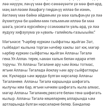
ләә нәүүүм, ләһүү мәә фис-сәмәәүәәти үә мәә фил-ард,
мәң зәл-ләзии йәшфәгу гиңдәһүү илләә би изниһ,
йәгләмү мәә бәйнә әйдииһим үә мәә хальфәһүм үә ләә
йүхиитуунә би шәйим-мин гильмиһии илләә би мәә
шәә'а, үәсига күрсийюһу ссәмәәвати үәль-ард, үә ләә
яудуху хифзухума үә һүвәль- галийюль-газыыыйм."
Мәгънәсе: "Һәрбер күркәм сыйфатны җыйган Зат,
гыйбәдәт кылына торган һичбер хаклы зат юк, мәгәр
һәрбер күркәм сыйфатны җыйган Аллаһы Тәгалә
генә.Ул Аллаһ терек, һаман халык белән идарә итеп
торучы. Ул Аллаһы Тәгаләне ару һәм йокы тотмас,
ягъни Аллаһы Тәгаләдә йоклау һәм ару сыйфатлары
юк. Күкләрдә һәм җирдә булган нәрсәләр Аллаһы
Тәгаләнеке. Аллаһы Тәгалә каршында шәфәгать
кылучы кем бар, ягъни һичкем шәфәгать кыла алмас,
мәгәр Аллаһы Тәгаләнең рөхсәте белән генә шәфәгать
кылыр. Аллаһы Тәгалә кешеләрнең алларында һәм
артларында булган нәрсәләрне белер. Бәндәләр