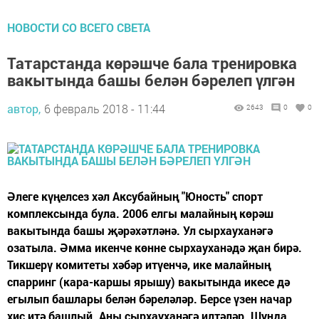
НОВОСТИ СО ВСЕГО СВЕТА
Татарстанда көрәшче бала тренировка
вакытында башы белән бәрелеп үлгән
автор,
6 февраль 2018 - 11:44
2643
0
0
Әлеге күңелсез хәл Аксубайның "Юность" спорт
комплексында була. 2006 елгы малайның көрәш
вакытында башы җәрәхәтләнә. Ул сырхауханәгә
озатыла. Әмма икенче көнне сырхауханәдә җан бирә.
Тикшерү комитеты хәбәр итүенчә, ике малайның
спарринг (кара-каршы ярышу) вакытында икесе дә
егылып башлары белән бәреләләр. Берсе үзен начар
хис итә башлый. Аны сырхауханәгә илтәләр. Шунда...