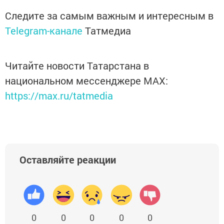
Следите за самым важным и интересным в
Telegram-канале
Татмедиа
Читайте новости Татарстана в
национальном мессенджере MАХ:
https://max.ru/tatmedia
Оставляйте реакции
0
0
0
0
0