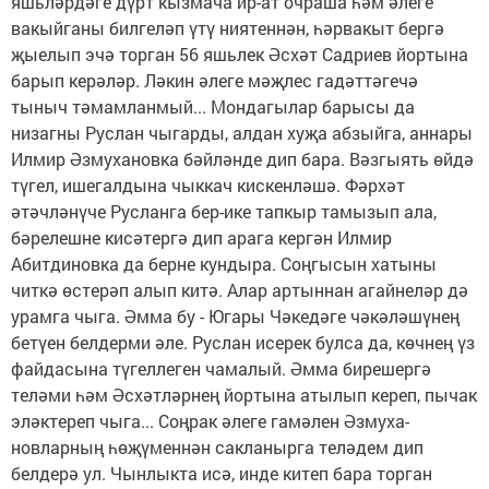
яшьләрдәге дүрт кызмача ир-ат очраша һәм әлеге
вакыйганы билгеләп үтү ниятеннән, һәрвакыт бергә
җыелып эчә торган 56 яшьлек Әсхәт Садриев йортына
барып керәләр. Ләкин әлеге мәҗлес гадәттәгечә
тыныч тәмамланмый... Мондагылар барысы да
низагны Руслан чыгарды, алдан хуҗа абзыйга, аннары
Илмир Әзмухановка бәйләнде дип бара. Вәзгыять өйдә
түгел, ишегалдына чыккач кискенләшә. Фәрхәт
әтәчләнүче Русланга бер-ике тапкыр тамызып ала,
бәрелешне кисәтергә дип арага кергән Илмир
Абитдиновка да берне кундыра. Соңгысын хатыны
читкә өстерәп алып китә. Алар артыннан агайнеләр дә
урамга чыга. Әмма бу - Югары Чәкедәге чәкә­ләшүнең
бетүен белдерми әле. Руслан исерек булса да, көчнең үз
файдасына түгеллеген чамалый. Әмма бирешергә
теләми һәм Әсхәтләрнең йортына атылып кереп, пычак
эләктереп чыга... Соңрак әлеге гамәлен Әзмуха­
новларның һөҗүменнән сакланырга теләдем дип
белдерә ул. Чынлыкта исә, инде китеп бара торган