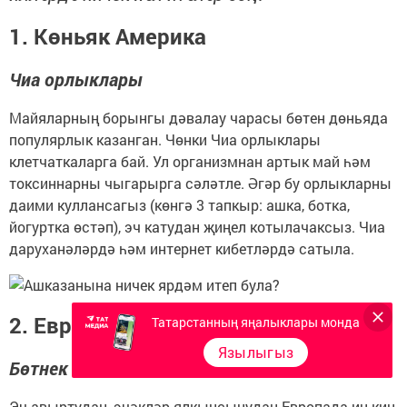
1. Көньяк Америка
Чиа орлыклары
Майяларның борынгы дәвалау чарасы бөтен дөньяда
популярлык казанган. Чөнки Чиа орлыклары
клетчаткаларга бай. Ул организмнан артык май һәм
токсиннарны чыгарырга сәләтле. Әгәр бу орлыкларны
даими куллансагыз (көнгә 3 тапкыр: ашка, ботка,
йогуртка өстәп), эч катудан җиңел котылачаксыз. Чиа
даруханәләрдә һәм интернет кибетләрдә сатыла.
2. Европада
Татарстанның яңалыклары монда
Язылыгыз
Бөтнек
Эч авыртудан, эчәкләр ялкынсынудан Европада иң киң