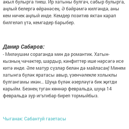
акыл булырга тиеш. Ир хатыны булгач, сабыр булырга,
аңлый белергә өйрәнәсең. Ә бәйрәмгә килгәндә, аны
кем ничек аңлый инде. Кемдер позитив яктан карап
билгеләп үтә, кемгәдер барыбер.
Данир Сабиров:
- Миләүшәм сораганда мин дә романтик. Хатын-
кызның чәчәктер, шардыр, кәнфиттер ише нәрсәгә исе
китә инде. Әле матур сүзләр белән дә майласаң! Минем
хатынга бүләк яратасы авыр, үзенчәлекле холыклы
булгангамы икән… Шуңа бүләк әзерләүгә бик җитди
карыйм. Безнең туган көннәр февральдә, шуңа 14
февральдә зур игътибар биреп тормыйбыз.
Чыганак: Сабантуй газетасы