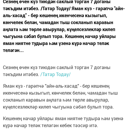
Сезнең өчен күз тиюдән саклый торган 7 доганы
тәкъдим итәбез. /Татар Тодау/ Яман күз - гарәпчә "айн-
аль-хасад" - бер кешенең икенчесенә кызыгып,
көнчелек белән, чамадан тыш сокланып каравын
аңлата һәм төрле авырулар, күңелсезлекләр килеп
чыгуына сәбәп булып тора. Кешенең начар уйлары
яман ниятне тудыра һәм үзенә күрә начар теләк
теләгән...
Сезнең өчен күз тиюдән саклый торган 7 доганы
тәкъдим итәбез.
/Татар Тодау/
Яман күз - гарәпчә "айн-аль-хасад" - бер кешенең
икенчесенә кызыгып, көнчелек белән, чамадан тыш
сокланып каравын аңлата һәм төрле авырулар,
күңелсезлекләр килеп чыгуына сәбәп булып тора.
Кешенең начар уйлары яман ниятне тудыра һәм үзенә
күрә начар теләк теләгән кебек тәэсир итә.