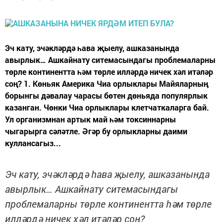
Эч кату, эчәкләрдә һава җыелу, ашказанында
авырлык… Ашкайнату ситемасындагы проблемаларны
төрле континентта һәм төрле илләрдә ничек хәл итәләр
соң? 1. Көньяк Америка Чиа орлыклары Майяларның
борынгы дәвалау чарасы бөтен дөньяда популярлык
казанган. Чөнки Чиа орлыклары клетчаткаларга бай.
Ул организмнан артык май һәм токсиннарны
чыгарырга сәләтле. Әгәр бу орлыкларны даими
куллансагыз...
Эч кату, эчәкләрдә һава җыелу, ашказанында
авырлык… Ашкайнату ситемасындагы
проблемаларны төрле континентта һәм төрле
илләрдә ничек хәл итәләр соң?