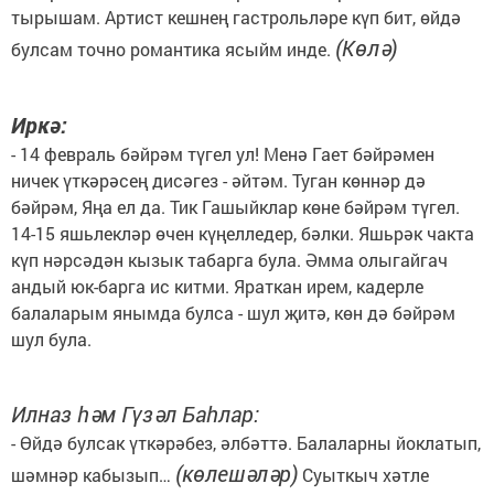
тырышам. Артист кешнең гастрольләре күп бит, өйдә
(Көлә)
булсам точно романтика ясыйм инде.
Иркә:
- 14 февраль бәйрәм түгел ул! Менә Гает бәйрәмен
ничек үткәрәсең дисәгез - әйтәм. Туган көннәр дә
бәйрәм, Яңа ел да. Тик Гашыйклар көне бәйрәм түгел.
14-15 яшьлекләр өчен күңелледер, бәлки. Яшьрәк чакта
күп нәрсәдән кызык табарга була. Әмма олыгайгач
андый юк-барга ис китми. Яраткан ирем, кадерле
балаларым янымда булса - шул җитә, көн дә бәйрәм
шул була.
Илназ һәм Гүзәл Баһлар:
- Өйдә булсак үткәрәбез, әлбәттә. Балаларны йоклатып,
(көлешәләр)
шәмнәр кабызып…
Суыткыч хәтле