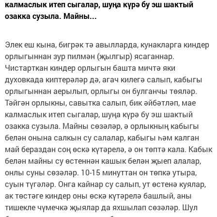
калмаслык итеп сыгалар, шуңа күрә бу эш шактый
озакка сузыла. Майны...
Элек еш кына, бигрәк тә авылларда, кунакларга киндер
орлыгыннан зур пилмән (җылгыр) ясаганнар.
Чистарткан киндер орлыгын башта мичтә яки
духовкада киптерәләр дә, агач килегә салып, кабыгы
орлыгыннан аерылып, орлыгы он булганчы төяләр.
Тәйгән орлыкны, савытка салып, бик әйбәтләп, мае
калмаслык итеп сыгалар, шуңа күрә бу эш шактый
озакка сузыла. Майны сөзәләр, ә орлыкның кабыгы
белән онына салкын су салалар, кабыгы һәм калган
май бераздан соң өскә күтәрелә, ә он төптә кала. Кабык
белән майны су өстеннән кашык белән җыеп алалар,
онлы суны сөзәләр. 10-15 минуттан он төпкә утыра,
суын түгәләр. Онга кайнар су салып, ут өстенә куялар,
ак төстәге киндер оны өскә күтәрелә башлый, аны
тишекле чүмечкә җыялар да яхшылап сөзәләр. Шул