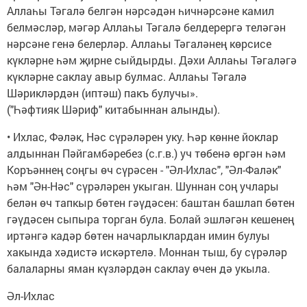
Аллаһы Тәгалә белгән нәрсәдән һичнәрсәне камил
белмәсләр, мәгәр Аллаһы Тәгалә белдерергә теләгән
нәрсәне генә белерләр. Аллаһы Тәгаләнең көрсисе
күкләрне һәм җирне сыйдырды. Дәхи Аллаһы Тәгаләгә
күкләрне саклау авыр булмас. Аллаһы Тәгалә
Шәрикләрдән (иптәш) пакъ булучы».
("Һәфтияк Шәриф" китабыннан алынды).
• Ихлас, Фәләк, Нәс сүрәләрен уку. Һәр көнне йоклар
алдыннан Пәйгамбәребез (с.г.в.) уч төбенә өргән һәм
Коръәннең соңгы өч сүрәсен - "Әл-Ихлас", "Әл-Фаләк"
һәм "Ән-Нәс" сүрәләрен укыган. Шуннан соң учлары
белән өч тапкыр бөтен гәүдәсен: баштан башлап бөтен
гәүдәсен сыпыра торган була. Болай эшләгән кешенең
иртәнгә кадәр бөтен начарлыклардан имин булуы
хакында хәдистә искәртелә. Моннан тыш, бу сүрәләр
балаларны яман күзләрдән саклау өчен дә укыла.
Әл-Ихлас