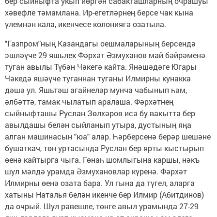
бер сыйныфта укып йөргән сабакташларның очрашуы
хәвефле тәмамлана. Ир-егетләрнең берсе чак кына
үлемнән кала, икенчесе колониягә озатыла.
"Газпром"ның Казандагы оешма­ларының берсендә
эшләүче 29 яшьлек Фәрхәт Әзмуханов май бәйрәменә
туган авылы Түбән Чәкегә кайта. Янәшәдәге Югары
Чәкедә яшәүче туганнан туганы Илмирны кунакка
дәшә ул. Яшьтәш агайнеләр мунча чабынып һәм,
әлбәттә, тамак чылатып аралаша. Фәрхәтнең
сыйныфташы Руслан Зөлхәров исә бу вакытта бер
авылдашы белән сыйланып утыра, дустының яңа
алган машинасын "юа" алар. Һәрберсенә берәр шешәне
бушаткач, төн уртасында Руслан бер ярты кыстырып
өенә кайтырга чыга. Гөнаһ шомлыгына каршы, нәкъ
шул мәлдә урамда Әзмухановлар күренә. Фәрхәт
Илмирны өенә озата бара. Ул гына да түгел, аларга
хатыны Наталья белән икенче бер Илмир (Абитдинов)
да очрый. Шул рәвешле, төнге авыл урамында 27-29