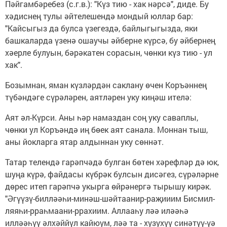
Пәйгамбәребез (с.г.в.): "Күз тию - хак нәрсә", диде. Бу
хәдиснең тулы әйтелешендә мондый юллар бар:
"Кайсыгыз да булса үзегездә, байлыгыгызда, яки
башкаларда үзенә ошаучы әйберне күрсә, бу әйбернең
хәерле булуын, бәрәкатен сорасын, чөнки күз тию - ул
хак".
Бозымнан, яман күзләрдән саклану өчен Коръәннең
түбәндәге сүрәләрен, аятләрен уку киңәш ителә:
Аят әл-Күрси. Аны һәр намаздан соң уку саваплы,
чөнки ул Коръәндә иң бөек аят санала. Моннан тыш,
аны йокларга ятар алдыннан уку сөннәт.
Татар телендә гарәпчәдә булган бөтен хәрефләр дә юк,
шуңа күрә, файдасы күбрәк булсын дисәгез, сүрәләрне
дөрес итеп гарәпчә укырга өйрәнергә тырышу кирәк.
"Әгүүзү-билләәһи-минәш-шәйтаанир-раҗииим Бисмил-
ляяһи-рраһмаани-ррахиим. Аллааһу ләә иләәһә
илләәһүү әлхәййүл кайюум, ләә та - хузухүү синәтүү-үә