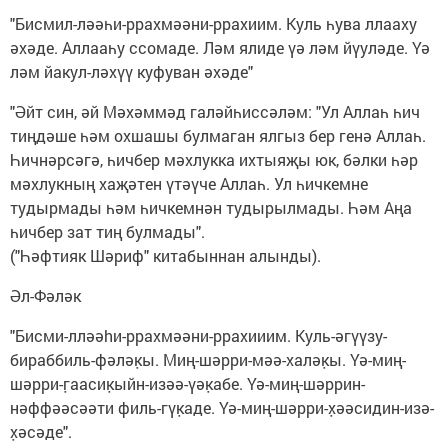
"Бисмил-ләәһи-ррахмәәни-ррахиим. Куль һува ллааху
әхәде. Аллааһу ссомаде. Ләм ялиде үә ләм йүуләде. Үә
ләм йакул-ләхүү куфуван әхәде"
"Әйт син, әй Мәхәммәд галәйһиссәләм: "Ул Аллаһ һич
тиңдәше һәм охшашы булмаган ялгыз бер генә Аллаһ.
Һичнәрсәгә, һичбер мәхлукка ихтыяҗы юк, бәлки һәр
мәхлукның хаҗәтен үтәүче Аллаһ. Ул һичкемне
тудырмады һәм һичкемнән тудырылмады. Һәм Аңа
һичбер зат тиң булмады".
("Һәфтияк Шәриф" китабыннан алынды).
Әл-Фәләк
"Бисми-лләәhи-ррахмәәни-ррахииим. Куль-әгүүзу-
бираббиль-фәләк̣ы. Миң-шәрри-мәә-халәк̣ы. Үә-миң-
шәрри-г̣аасик̣ыйн-изәә-үәк̣абе. Үә-миң-шәррин-
нәффәәсәәти филь-гүк̣аде. Үә-миң-шәрри-х̣әәсидин-изә-
х̣әсәде".