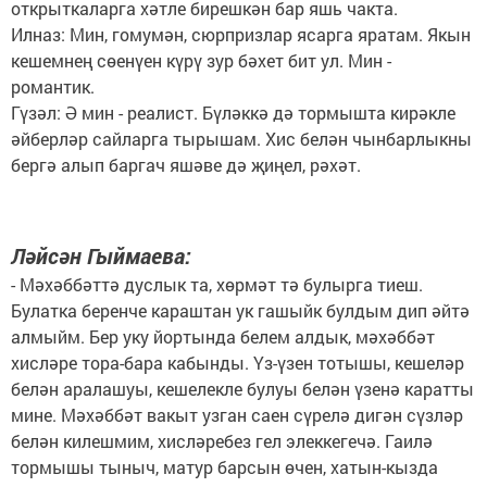
открыткаларга хәтле бирешкән бар яшь чакта.
Илназ: Мин, гомумән, сюрпризлар ясарга яратам. Якын
кешемнең сөенүен күрү зур бәхет бит ул. Мин -
романтик.
Гүзәл: Ә мин - реалист. Бүләккә дә тормышта кирәкле
әйберләр сайларга тырышам. Хис белән чынбарлыкны
бергә алып баргач яшәве дә җиңел, рәхәт.
Ләйсән Гыймаева:
- Мәхәббәттә дуслык та, хөрмәт тә булырга тиеш.
Булатка беренче караштан ук гашыйк булдым дип әйтә
алмыйм. Бер уку йортында белем алдык, мәхәббәт
хисләре тора-бара кабынды. Үз-үзен тотышы, кешеләр
белән аралашуы, кешелекле булуы белән үзенә каратты
мине. Мәхәббәт вакыт узган саен сүрелә дигән сүзләр
белән килешмим, хисләребез гел элеккегечә. Гаилә
тормышы тыныч, матур барсын өчен, хатын-кызда