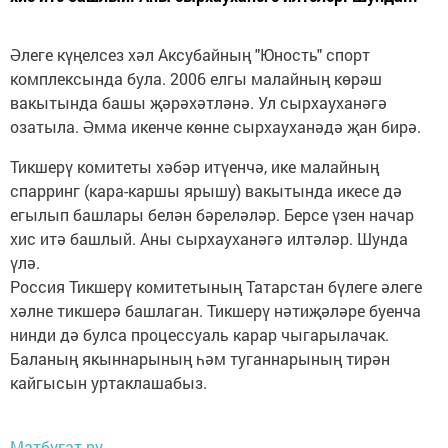
Әлеге күңелсез хәл Аксубайның "Юность" спорт
комплексында була. 2006 елгы малайның көрәш
вакытында башы җәрәхәтләнә. Ул сырхауханәгә
озатыла. Әмма икенче көнне сырхауханәдә җан бирә.
Тикшерү комитеты хәбәр итүенчә, ике малайның
спарринг (кара-каршы ярышу) вакытында икесе дә
егылып башлары белән бәреләләр. Берсе үзен начар
хис итә башлый. Аны сырхауханәгә илтәләр. Шунда
үлә.
Россия Тикшерү комитетының Татарстан бүлеге әлеге
хәлне тикшерә башлаган. Тикшерү нәтиҗәләре буенча
нинди дә булса процессуаль карар чыгарылачак.
Баланың якыннарының һәм туганнарының тирән
кайгысын уртаклашабыз.
Матбугат.ру