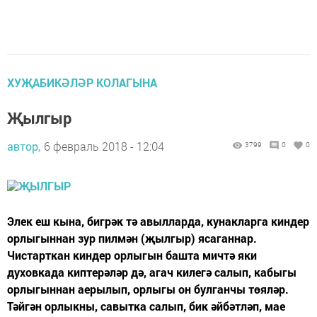
ХУҖАБИКӘЛӘР КОЛАГЫНА
Җылгыр
автор,
6 февраль 2018 - 12:04
3799
0
0
Элек еш кына, бигрәк тә авылларда, кунакларга киндер
орлыгыннан зур пилмән (җылгыр) ясаганнар.
Чистарткан киндер орлыгын башта мичтә яки
духовкада киптерәләр дә, агач килегә салып, кабыгы
орлыгыннан аерылып, орлыгы он булганчы төяләр.
Тәйгән орлыкны, савытка салып, бик әйбәтләп, мае