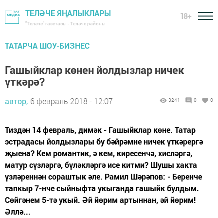
ТЕЛӘЧЕ ЯҢАЛЫКЛАРЫ
18+
"Теләче" газетасы - Теләче районы
ТАТАРЧА ШОУ-БИЗНЕС
Гашыйклар көнен йолдызлар ничек
үткәрә?
автор,
6 февраль 2018 - 12:07
3241
0
0
Тиздән 14 февраль, димәк - Гашыйклар көне. Татар
эстрадасы йолдызлары бу бәйрәмне ничек үткәрергә
җыена? Кем романтик, ә кем, киресенчә, хисләргә,
матур сүзләргә, бүләкләргә исе китми? Шушы хакта
үзләреннән сораштык әле. Рамил Шәрәпов: - Беренче
тапкыр 7-нче сыйныфта укыганда гашыйк булдым.
Сөйгәнем 5-тә укый. Әй йөрим артыннан, әй йөрим!
Әллә...