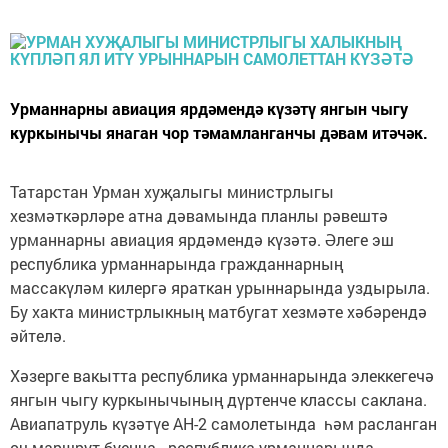
Урманнарны авиация ярдәмендә күзәтү янгын чыгу
куркынычы янаган чор тәмамланганчы дәвам итәчәк.
Татарстан Урман хуҗалыгы министрлыгы
хезмәткәрләре атна дәвамында планлы рәвештә
урманнарны авиация ярдәмендә күзәтә. Әлеге эш
республика урманнарында гражданнарның
массакүләм килергә яраткан урыннарында уздырыла.
Бу хакта министрлыкның матбугат хезмәте хәбәрендә
әйтелә.
Хәзерге вакытта республика урманнарында элеккегечә
янгын чыгу куркынычының дүртенче классы саклана.
Авиапатруль күзәтүе АН-2 самолетында һәм расланган
өч маршрут буенча - республика урманнарында