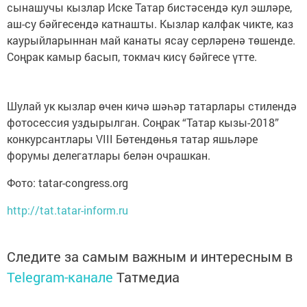
сынашучы кызлар Иске Татар бистәсендә кул эшләре,
аш-су бәйгесендә катнашты. Кызлар калфак чикте, каз
каурыйларыннан май канаты ясау серләренә төшенде.
Соңрак камыр басып, токмач кисү бәйгесе үтте.
Шулай ук кызлар өчен кичә шәһәр татарлары стилендә
фотосессия уздырылган. Соңрак “Татар кызы-2018”
конкурсантлары VIII Бөтендөнья татар яшьләре
форумы делегатлары белән очрашкан.
Фото: tatar-congress.org
http://tat.tatar-inform.ru
Следите за самым важным и интересным в
Telegram-канале
Татмедиа