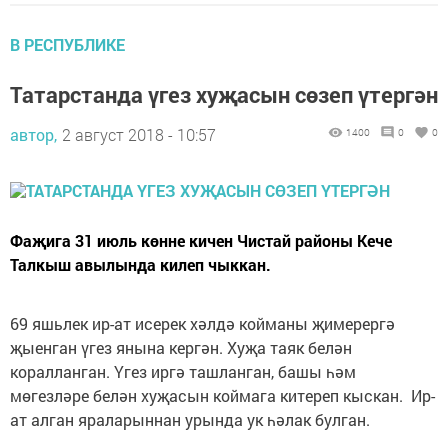
В РЕСПУБЛИКЕ
Татарстанда үгез хуҗасын сөзеп үтергән
автор,
2 август 2018 - 10:57
1400
0
0
Фаҗига 31 июль көнне кичен Чистай районы Кече
Талкыш авылында килеп чыккан.
69 яшьлек ир-ат исерек хәлдә койманы җимерергә
җыенган үгез янына кергән. Хуҗа таяк белән
коралланган. Үгез иргә ташланган, башы һәм
мөгезләре белән хуҗасын коймага китереп кыскан. Ир-
ат алган яраларыннан урында ук һәлак булган.