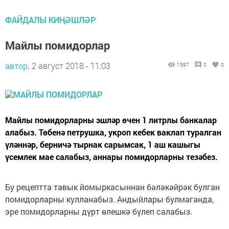
ФАЙДАЛЫ КИҢӘШЛӘР
Майлы помидорлар
автор,
2 август 2018 - 11:03
1597
0
0
Майлы помидорларны эшләр өчен 1 литрлы банкалар
алабыз. Төбенә петрушка, укроп кебек ваклап туралган
үләннәр, берничә тырнак сарымсак, 1 аш кашыгы
үсемлек мае салабыз, аннары помидорларны тезәбез.
Бу рецептта тавык йомыркасыннан бәләкәйрәк булган
помидорларны кулланабыз. Андыйлары булмаганда,
эре помидорларны дүрт өлешкә бүлеп салабыз.