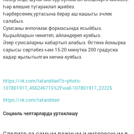
Һәр өлешне түгәрәкләп җәябез.
Һәрберсенең уртасына берәр аш кашыгы эчлек
салабыз.
Сумсаны өчпочмак формасында ясыйбыз.
Кырыйларын чеметеп, әйләндереп куябыз.
Әзер сумсаларны кабартып алабыз. Өстенә йомырка
сарысы сөртәбез һәм 15-20 минутка 200 градуска
кадәр җылытылган мичкә куябыз.
https://vk.com/tatarshlari?z=photo-
107801917_456245715%2Fwall-107801917_22225
https://vk.com/tatarshlari
Социаль челтәрләрдә уртаклашу
Следите за самым важным и интересным в