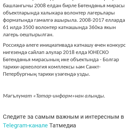
башлангычы 2008 елдан бирле Бөтендөнья мирасы
объектларында халыкара волонтер лагерьлары
форматында гамәлгә ашырыла. 2008-2017 елларда
61 илдә 3500 волонтер катнашында 360ка якын
лагерь оештырылган.
Россиядә әлеге инициативада катнашу өчен конкурс
нигезендә сайлап алулар 2018 елда ЮНЕСКО
Бөтендөнья мирасының ике объектында - Болгар
тарихи-археология комплексы һәм Санкт-
Петербургның тарихи үзәгендә узды.
Мәгълүмат «Татар-информ»нан алынды.
Следите за самым важным и интересным в
Telegram-канале
Татмедиа