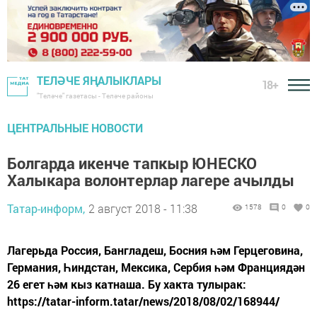
ТЕЛӘЧЕ ЯҢАЛЫКЛАРЫ
18+
"Теләче" газетасы - Теләче районы
ЦЕНТРАЛЬНЫЕ НОВОСТИ
Болгарда икенче тапкыр ЮНЕСКО
Халыкара волонтерлар лагере ачылды
Татар-информ,
2 август 2018 - 11:38
1578
0
0
Лагерьда Россия, Бангладеш, Босния һәм Герцеговина,
Германия, Һиндстан, Мексика, Сербия һәм Франциядән
26 егет һәм кыз катнаша. Бу хакта тулырак:
https://tatar-inform.tatar/news/2018/08/02/168944/