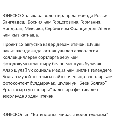
ЮНЕСКО Халыкара волонтерлар лагеренда Россия,
Бангладеш, Босния һәм Герцеговина, Германия,
Һиндстан, Мексика, Сербия һәм Франциядән 26 егет
һәм кыз катнаша.
Проект 12 августка кадәр дәвам итәчәк. Шушы
вакыт эчендә анда катнашучылар археология
коллекцияләрен сортларга аеру һәм
фотодокументлаштыру белән мәшгуль булачак.
Алар шулай ук социаль медиа һәм инглиз телендәге
Болгар музей-тыюлыгы сайты өчен яңа текстлар һәм
фотоконтент булдырачак, шулай ук "Бөек Болгар"
Урта гасыр сугышлары" халыкара фестивален
әзерләүдә ярдәм итәчәк.
ЮНЕСКОның "Бөтендөнья мирасы волонтерлары"