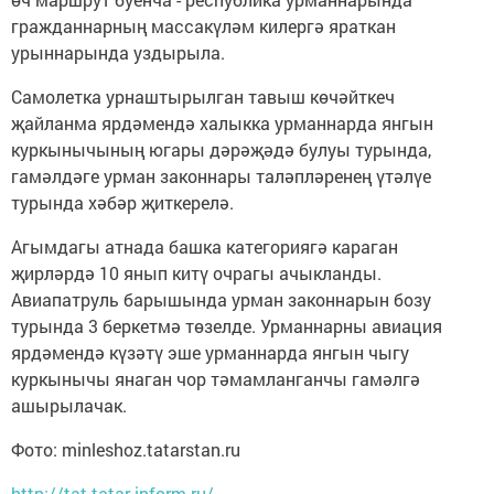
гражданнарның массакүләм килергә яраткан
урыннарында уздырыла.
Самолетка урнаштырылган тавыш көчәйткеч
җайланма ярдәмендә халыкка урманнарда янгын
куркынычының югары дәрәҗәдә булуы турында,
гамәлдәге урман законнары таләпләренең үтәлүе
турында хәбәр җиткерелә.
Агымдагы атнада башка категориягә караган
җирләрдә 10 янып китү очрагы ачыкланды.
Авиапатруль барышында урман законнарын бозу
турында 3 беркетмә төзелде. Урманнарны авиация
ярдәмендә күзәтү эше урманнарда янгын чыгу
куркынычы янаган чор тәмамланганчы гамәлгә
ашырылачак.
Фото: minleshoz.tatarstan.ru
http://tat.tatar-inform.ru/