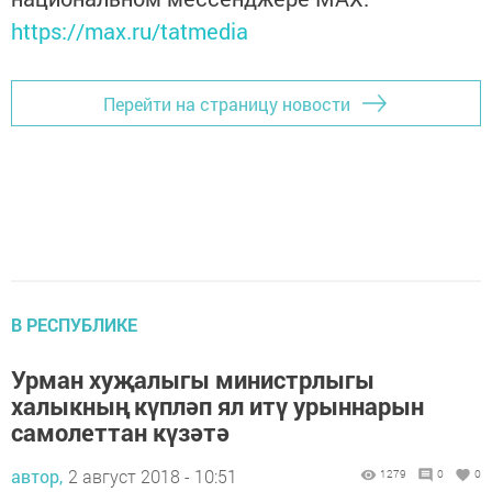
https://max.ru/tatmedia
Перейти на страницу новости
В РЕСПУБЛИКЕ
Урман хуҗалыгы министрлыгы
халыкның күпләп ял итү урыннарын
самолеттан күзәтә
автор,
2 август 2018 - 10:51
1279
0
0