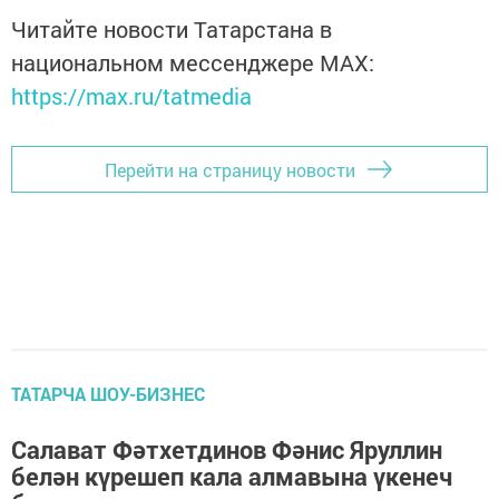
Читайте новости Татарстана в
национальном мессенджере MАХ:
https://max.ru/tatmedia
Перейти на страницу новости
ТАТАРЧА ШОУ-БИЗНЕС
Салават Фәтхетдинов Фәнис Яруллин
белән күрешеп кала алмавына үкенеч