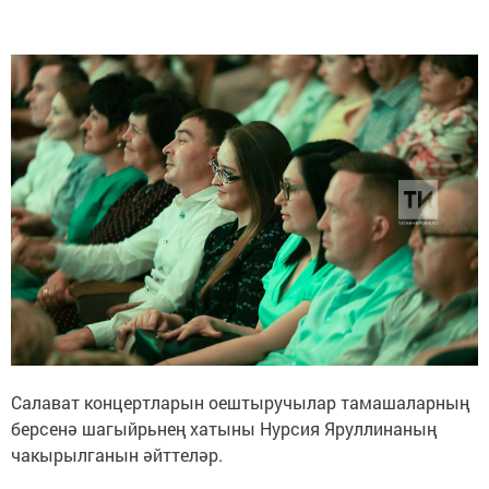
Салават концертларын оештыручылар тамашаларның
берсенә шагыйрьнең хатыны Нурсия Яруллинаның
чакырылганын әйттеләр.