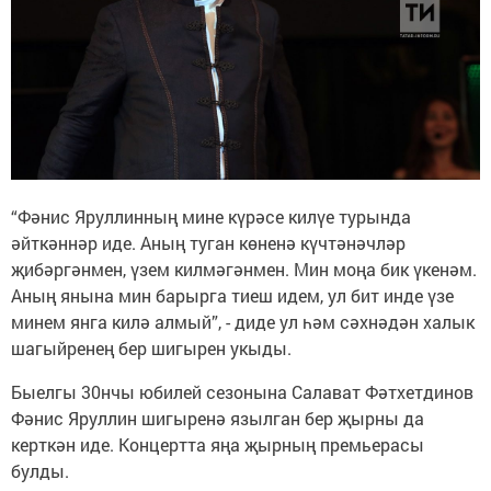
“Фәнис Яруллинның мине күрәсе килүе турында
әйткәннәр иде. Аның туган көненә күчтәнәчләр
җибәргәнмен, үзем килмәгәнмен. Мин моңа бик үкенәм.
Аның янына мин барырга тиеш идем, ул бит инде үзе
минем янга килә алмый”, - диде ул һәм сәхнәдән халык
шагыйренең бер шигырен укыды.
Быелгы 30нчы юбилей сезонына Салават Фәтхетдинов
Фәнис Яруллин шигыренә язылган бер җырны да
керткән иде. Концертта яңа җырның премьерасы
булды.