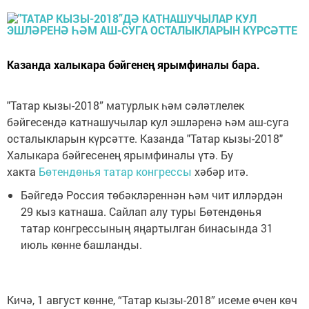
Казанда халыкара бәйгенең ярымфиналы бара.
"Татар кызы-2018” матурлык һәм сәләтлелек
бәйгесендә катнашучылар кул эшләренә һәм аш-суга
осталыкларын күрсәтте. Казанда "Татар кызы-2018"
Халыкара бәйгесенең ярымфиналы үтә. Бу
хакта
Бөтендөнья татар конгрессы
хәбәр итә.
Бәйгедә Россия төбәкләреннән һәм чит илләрдән
29 кыз катнаша. Сайлап алу туры Бөтендөнья
татар конгрессының яңартылган бинасында 31
июль көнне башланды.
Кичә, 1 август көнне, “Татар кызы-2018” исеме өчен көч