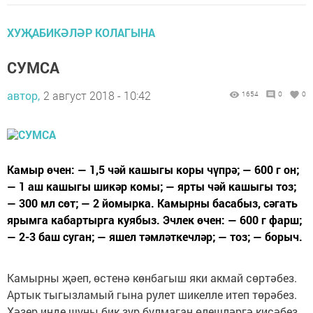
ХУҖАБИКӘЛӘР КОЛАГЫНА
СУМСА
автор,
2 август 2018 - 10:42
1654
0
0
Камыр өчен: — 1,5 чәй кашыгы коры чүпрә; — 600 г он;
— 1 аш кашыгы шикәр комы; — ярты чәй кашыгы тоз;
— 300 мл сөт; — 2 йомырка. Камырны басабыз, сәгать
ярымга кабартырга куябыз. Эчлек өчен: — 600 г фарш;
— 2-3 баш суган; — яшел тәмләткечләр; — тоз; — борыч.
Камырны җәеп, өстенә көнбагыш яки акмай сөртәбез.
Артык тыгызламый гына рулет шикелле итеп төрәбез.
Хәзер инде шуны бик зур булмаган өлешләргә кисәбез.