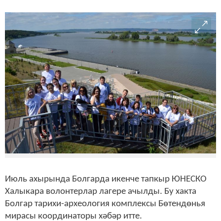
Июль ахырында Болгарда икенче тапкыр ЮНЕСКО
Халыкара волонтерлар лагере ачылды. Бу хакта
Болгар тарихи-археология комплексы Бөтендөнья
мирасы координаторы хәбәр итте.