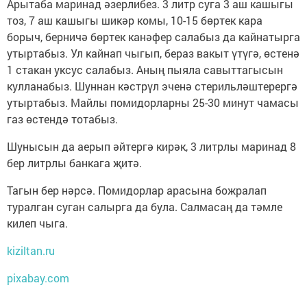
Арытаба маринад әзерлибез. 3 литр суга 3 аш кашыгы
тоз, 7 аш кашыгы шикәр комы, 10-15 бөртек кара
борыч, берничә бөртек канәфер салабыз да кайнатырга
утыртабыз. Ул кайнап чыгып, бераз вакыт үтүгә, өстенә
1 стакан уксус салабыз. Аның пыяла савыттагысын
кулланабыз. Шуннан кәстрүл эченә стерильләштерергә
утыртабыз. Майлы помидорларны 25-30 минут чамасы
газ өстендә тотабыз.
Шунысын да аерып әйтергә кирәк, 3 литрлы маринад 8
бер литрлы банкага җитә.
Тагын бер нәрсә. Помидорлар арасына божралап
туралган суган салырга да була. Салмасаң да тәмле
килеп чыга.
kiziltan.ru
pixabay.com