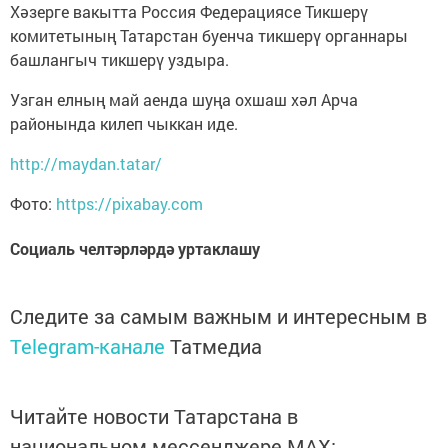
Хәзерге вакытта Россия Федерациясе Тикшерү
комитетының Татарстан буенча тикшерү органнары
башлангыч тикшерү уздыра.
Узган елның май аенда шуңа охшаш хәл Арча
районында килеп чыккан иде.
http://maydan.tatar/
Фото:
https://pixabay.com
Социаль челтәрләрдә уртаклашу
Следите за самым важным и интересным в
Telegram-канале
Татмедиа
Читайте новости Татарстана в
национальном мессенджере MАХ: