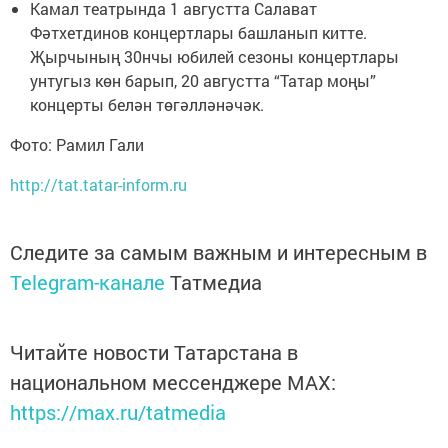
Камал театрында 1 августта Салават
Фәтхетдинов концертлары башланып китте.
Җырчының 30нчы юбилей сезоны концертлары
унтугыз көн барып, 20 августта “Татар моңы”
концерты белән төгәлләнәчәк.
Фото: Рамил Гали
http://tat.tatar-inform.ru
Следите за самым важным и интересным в
Telegram-канале
Татмедиа
Читайте новости Татарстана в
национальном мессенджере MАХ:
https://max.ru/tatmedia