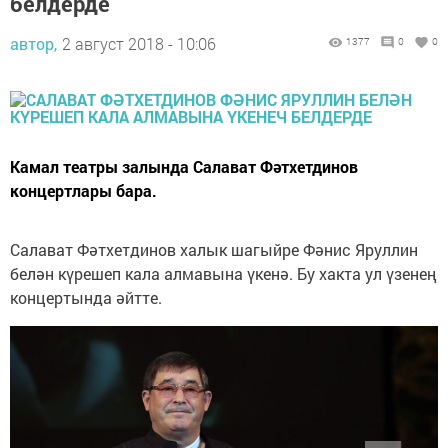
белдерде
автор,
2 август 2018 - 10:06
1377
0
0
Камал театры залында Салават Фәтхетдинов
концертлары бара.
Салават Фәтхетдинов халык шагыйре Фәнис Яруллин
белән күрешеп кала алмавына үкенә. Бу хакта ул үзенең
концертында әйтте.