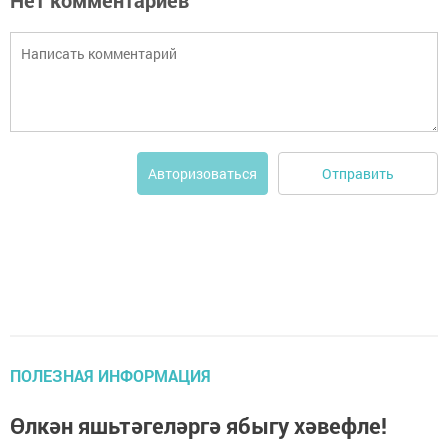
Нет комментариев
Отправить
Авторизоваться
ПОЛЕЗНАЯ ИНФОРМАЦИЯ
Өлкән яшьтәгеләргә ябыгу хәвефле!