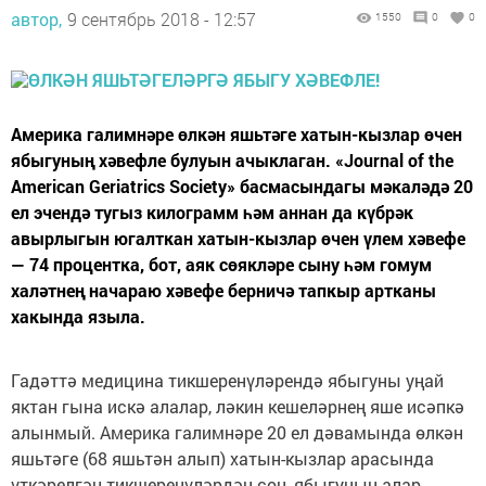
автор,
9 сентябрь 2018 - 12:57
1550
0
0
Америка галимнәре өлкән яшьтәге хатын-кызлар өчен
ябыгуның хәвефле булуын ачыклаган. «Journal of the
American Geriatrics Society» басмасындагы мәкаләдә 20
ел эчендә тугыз килограмм һәм аннан да күбрәк
авырлыгын югалткан хатын-кызлар өчен үлем хәвефе
— 74 процентка, бот, аяк сөякләре сыну һәм гомум
халәтнең начараю хәвефе берничә тапкыр артканы
хакында языла.
Гадәттә медицина тикшеренүләрендә ябыгуны уңай
яктан гына искә алалар, ләкин кешеләрнең яше исәпкә
алынмый. Америка галимнәре 20 ел дәвамында өлкән
яшьтәге (68 яшьтән алып) хатын-кызлар арасында
үткәрелгән тикшеренүләрдән соң, ябыгуның алар