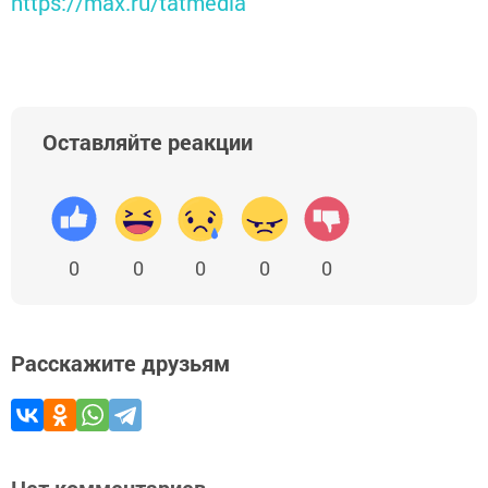
https://max.ru/tatmedia
Оставляйте реакции
0
0
0
0
0
Расскажите друзьям