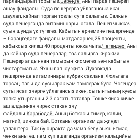
парландырып торыгыз.
Бәрәңге.
Аны парда пешереп
ашау файдалы. Суда пешерергә уйлагансыз икән,
шаулап, кайнап торган тозлы суга салыгыз. Салкын
суда пешергәндә витаминнары югала. Пешеп чыккач,
суын шунда үк түгегез. Кабыгын әрчемичә пешергәндә
– бәрәңгедәге файдалы матдәләрнең 25 проценты,
кабыксыз килеш 40 проценты юкка чыга.
Чөгендер.
Аны
да кайнар суда пешерәләр, тоз салырга кирәкми.
Пешерер алдыннан тамырын кис­мәгез һәм кабыгын
чистартмагыз. Яхшылап юу җитә. Духовкада
пешергәндә витаминнары күбрәк саклана. Фольгага
төрсәң, тагы да сусылрак һәм тәмлерәк була. Чөгендер
суты ясап эчәргә уйлагансыз икән, сыгынтының куесы
төпкә утырганчы 2-3 сәгать тоталар. Төшке яисә кичке
аш алдыннан чирек стакан эчү
файдалы.
Карабодай.
Аның боткасы тимер, калий,
магний, цинкка бай. Ботканы организм да җиңел
үзләштерә. Тик бу очракта да чама белү зыян итмәс,
чөнки аны еш һәм күп ашаганда организм кальцийны