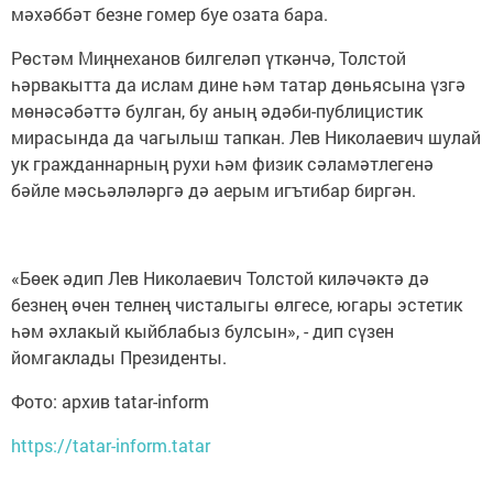
мәхәббәт безне гомер буе озата бара.
Рөстәм Миңнеханов билгеләп үткәнчә, Толстой
һәрвакытта да ислам дине һәм татар дөньясына үзгә
мөнәсәбәттә булган, бу аның әдәби-публицистик
мирасында да чагылыш тапкан. Лев Николаевич шулай
ук гражданнарның рухи һәм физик сәламәтлегенә
бәйле мәсьәләләргә дә аерым игътибар биргән.
«Бөек әдип Лев Николаевич Толстой киләчәктә дә
безнең өчен телнең чисталыгы өлгесе, югары эстетик
һәм әхлакый кыйблабыз булсын», - дип сүзен
йомгаклады Президенты.
Фото: архив tatar-inform
https://tatar-inform.tatar