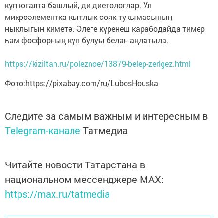
күп югалта башлый, ди диетологлар. Ул
микроэлементка кытлык сөяк тукымасының
ныклыгын киметә. Әлеге күренеш карабодайда тимер
һәм фосфорның күп булуы белән аңлатыла.
https://kiziltan.ru/poleznoe/13879-belep-zerlgez.html
Фото:https://pixabay.com/ru/LubosHouska
Следите за самым важным и интересным в
Telegram-канале
Татмедиа
Читайте новости Татарстана в
национальном мессенджере MАХ:
https://max.ru/tatmedia