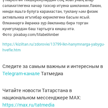
сәламәтлегенә начар тәэсир итүенә шикләнми.Ләкин,
нинди яшьтә булуга карамастан, туклану һәм физик
активлыкка игътибар кирәклегенә басым ясый.
Өлкәннәргә йөрәккә зур йөкләнеш бирә торган
күнегүләрдән баш тартырга киңәш итә.
Фото: pixabay.com/MabelAmber
https://kiziltan.ru/zdorovie/13799-lkn-hanymnarga-yabygu-
hvefle.htm
Следите за самым важным и интересным в
Telegram-канале
Татмедиа
Читайте новости Татарстана в
национальном мессенджере MАХ:
https://max.ru/tatmedia