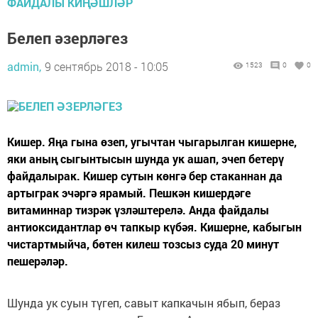
ФАЙДАЛЫ КИҢӘШЛӘР
Белеп әзерләгез
admin,
9 сентябрь 2018 - 10:05
1523
0
0
Кишер. Яңа гына өзеп, угычтан чыгарылган кишерне,
яки аның сыгынтысын шунда ук ашап, эчеп бетерү
файдалырак. Кишер сутын көнгә бер стаканнан да
артыграк эчәргә ярамый. Пешкән кишердәге
витаминнар тизрәк үзләште­релә. Анда файдалы
антиоксидантлар өч тапкыр күбәя. Кишерне, кабыгын
чистартмыйча, бөтен килеш тозсыз суда 20 минут
пешерәләр.
Шунда ук суын түгеп, савыт капкачын ябып, бераз