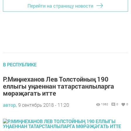
Перейти на страницу новости
В РЕСПУБЛИКЕ
Р.Миңнеханов Лев Толстойның 190
еллыгы уңаеннан татарстанлыларга
мөрәҗәгать итте
автор,
9 сентябрь 2018 - 11:20
1362
0
0