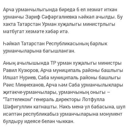
Арча урманчылыгында биредә 6 ел хезмәт иткән
урманчы Зариф Сәфәргалиевка һәйкәл ачылды. Бу
хакта Татарстан Урман хуҗалыгы министрлыгы
матбугат хезмәте хәбәр итә.
Һәйкәл Татарстан Республикасының барлык
урманчыларына багышланган.
Аның ачылышында ТР урман хуҗалыгы министры
Равил Кузюров, Арча муниципаль районы башлыгы
Илшат Нуриев, Саба муниципаль районы башлыгы
Рәис Миңнеханов, Арча һәм Саба урманчылыклары
җитәкче-урманчылары, урманчының оныгы –
"Таттелеком" генераль директоры Лотфулла
Шәфигуллин катнашты. Нәкъ менә ул бабасына, шул
исәптән республикабыз урманчыларына монумент
булдыру идеясе белән чыккан.