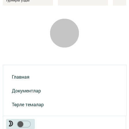
турниры узды
Главная
Документлар
Төрле темалар