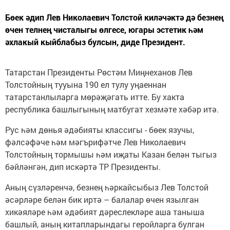
Бөек әдип Лев Николаевич Толстой киләчәктә дә безнең
өчен телнең чисталыгы өлгесе, югары эстетик һәм
әхлакый кыйблабыз булсын, диде Президент.
Татарстан Президенты Рөстәм Миңнеханов Лев
Толстойның тууына 190 ел тулу уңаеннан
татарстанлыларга мөрәҗәгать итте. Бу хакта
республика башлыгының матбугат хезмәте хәбәр итә.
Рус һәм дөнья әдәбияты классигы - бөек язучы,
фәлсәфәче һәм мәгърифәтче Лев Николаевич
Толстойның тормышы һәм иҗаты Казан белән тыгыз
бәйләнгән, дип искәртә ТР Президенты.
Аның сүзләренчә, безнең һәркайсыбыз Лев Толстой
әсәрләре белән бик иртә – балалар өчен язылган
хикәяләре һәм әдәбият дәреслекләре аша таныша
башлый, аның китапларындагы геройларга булган