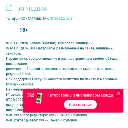
Телефон АО «ТАТМЕДИА»:
(843) 222 09 84
18+
© 2011 - 2026. Теләче (Тюлячи). Все права защищены.
© ТАТМЕДИА. Все материалы, размещенные на сайте, защищены
законом.
Перепечатка, воспроизведение и распространение в любом объеме
информации,
размещенной на сайте, возможна только с письменного согласия
редакций СМИ.
При поддержке Республиканского агентства по печати и массовым
коммуникациям.
Наименование СМИ: Теләче (Тюлячи)
№ свидетельства о регистрации СМИ, дата: ЭЛ № ФС 77-90169 от
Татарстанның яңалыклары монда
07.10.2025
Язылыгыз
выдано Федеральной службой по надзору в сфере связи,
информационных технологий и массовых коммуникаций
ФИО главного редактора: Хузин Ленар Юсупович
ФИО руководителя: Хузин Ленар Юсупович
Адрес редакции: 422080, Российская Федерация, Республика