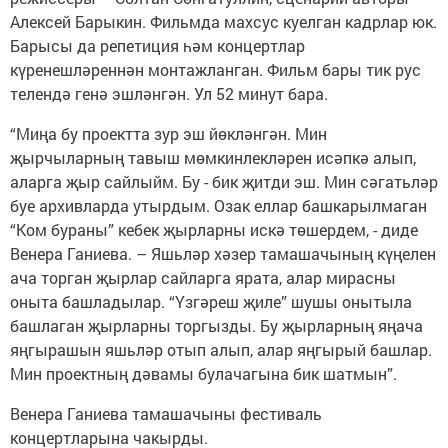
Алексей Барыкин. Фильмда махсус куелган кадрлар юк.
Барысы да репетиция һәм концертлар
күренешләреннән монтажланган. Фильм бары тик рус
телендә генә эшләнгән. Ул 52 минут бара.
“Миңа бу проектта зур эш йөкләнгән. Мин
җырчыларның тавыш мөмкинлекләрен исәпкә алып,
аларга җыр сайлыйм. Бу - бик җитди эш. Мин сәгатьләр
буе архивларда утырдым. Озак еллар башкарылмаган
“Ком бураны” кебек җырларны искә төшердем, - диде
Венера Ганиева. – Яшьләр хәзер тамашачының күңелен
ача торган җырлар сайларга ярата, алар мирасны
оныта башладылар. “Үзгәреш җиле” шушы онытыла
башлаган җырларны торгызды. Бу җырларның яңача
яңгырашын яшьләр отып алып, алар яңгырый башлар.
Мин проектның дәвамы булачагына бик шатмын”.
Венера Ганиева тамашачыны фестиваль
концертларына чакырды.