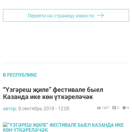
Перейти на страницу новости
В РЕСПУБЛИКЕ
“Үзгәреш җиле” фестивале быел
Казанда ике көн үткәреләчәк
автор,
9 сентябрь 2018 - 12:05
1427
0
0