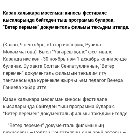
Казан халыкара мөселман киносы фестивале
кысаларында бәйгедән тыш программа буларак,
“Ветер перемен” документаль фильмы тәкъдим ителде.
(Казан, 9 сентябрь, «Татар-информ», Рузилә
Мөхәммәтова). Быел “Үзгәреш җиле” фестивале
Казанда ике көн - 30 ноябрь һәм 1 декабрь көннәрендә
булачак. Бу хакта Солтан Сөнгатуллинның “Ветер
перемен” документаль фильмын тәкъдим итү
тантанасында күренекле җырчы һәм педагог Венера
Ганиева хәбәр итте.
Казан халыкара мөселман киносы фестивале
кысаларында бәйгедән тыш программа буларак,
“Ветер перемен” документаль фильмы тәкъдим ителде.
“Ветер перемен” документаль фильмының
режиссеры – Солтан Сөнгатуллин, сценарий авторы –