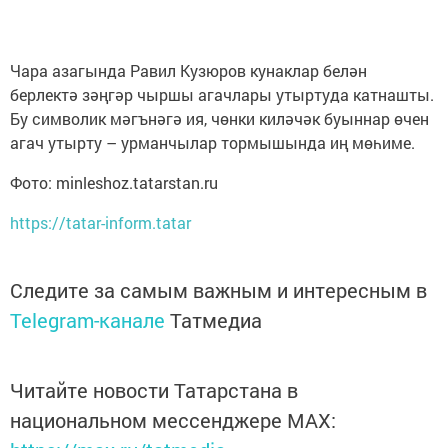
Чара азагында Равил Кузюров кунаклар белән
берлектә зәңгәр чыршы агачлары утыртуда катнашты.
Бу символик мәгънәгә ия, чөнки киләчәк буыннар өчен
агач утырту – урманчылар тормышында иң мөһиме.
Фото: minleshoz.tatarstan.ru
https://tatar-inform.tatar
Следите за самым важным и интересным в
Telegram-канале
Татмедиа
Читайте новости Татарстана в
национальном мессенджере MАХ: