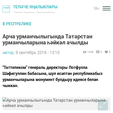
ТЕЛӘЧЕ ЯҢАЛЫКЛАРЫ
18+
"Теләче" газетасы - Теләче районы
В РЕСПУБЛИКЕ
Арча урманчылыгында Татарстан
урманчыларына һәйкәл ачылды
автор,
9 сентябрь 2018 - 13:10
1428
0
0
"Таттелеком" генераль директоры Лотфулла
Шәфигуллин бабасына, шул исәптән республикабыз
урманчыларына монумент булдыру идеясе белән
чыккан.