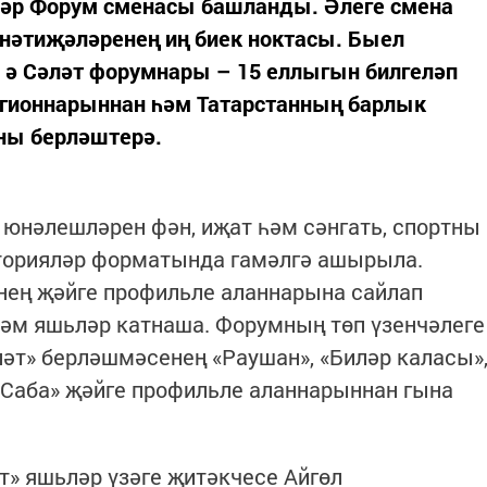
ләр Форум сменасы башланды. Әлеге смена
әтиҗәләренең иң биек ноктасы. Быел
 ә Сәләт форумнары – 15 еллыгын билгеләп
регионнарыннан һәм Татарстанның барлык
ны берләштерә.
юнәлешләрен фән, иҗат һәм сәнгать, спортны
торияләр форматында гамәлгә ашырыла.
нең җәйге профильле аланнарына сайлап
һәм яшьләр катнаша. Форумның төп үзенчәлеге
әт» берләшмәсенең «Раушан», «Биләр каласы»
, «Саба» җәйге профильле аланнарыннан гына
» яшьләр үзәге җитәкчесе Айгөл