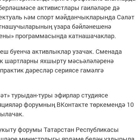
берләшмәсе активистлары гаиләләре дә
лектуаль һәм спорт мәйданчыкларында Сәләт
атнашучыларының үзара бәйләнешенә
ены» программасында катнашачаклар.
еш буенча активлыклар узачак. Сменада
гик шартларны яхшырту мәсьәләләренә
практик дәресләр сериясе гамәлгә
т» турыдан-туры эфирлар студиясе
яцияләр форумның ВКонтакте төркемендә 10
рылачак.
-укыту форумы Татарстан Республикасы
эшләре министрлыгы ярдәме белән уздырыла.