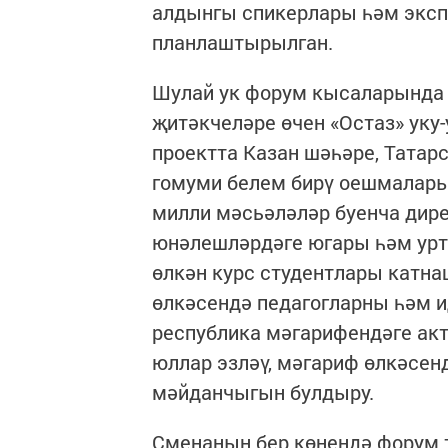
алдынгы спикерлары һәм эксп
планлаштырылган.
Шулай ук форум кысаларында 
җитәкчеләре өчен «Остаз» ук
проектта Казан шәһәре, Татар
гомуми белем бирү оешмаларын
милли мәсьәләләр буенча дире
юнәлешләрдәге югары һәм урт
өлкән курс студентлары катна
өлкәсендә педагогларны һәм и
республика мәгарифендәге ак
юллар эзләү, мәгариф өлкәсен
мәйданчыгын булдыру.
Сменаның бер көнендә форум 