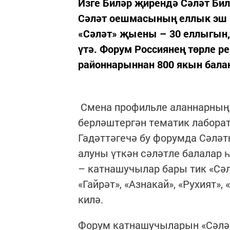
Изге Биләр җирендә Сәләт Би
Сәләт оешмасының еллык эш н
«Сәләт» җыены – 30 еллыгын,
үтә. Форум Россиянең төрле 
районнарыннан 800 якын бала
Смена профильле аланнарның 
берләштергән тематик лабора
Гадәттәгечә бу форумда Сәләт
алуны үткән сәләтле балалар 
– катнашучылар бары тик «Сәл
«Гайрәт», «Азнакай», «Рухият»
килә.
Форум катнашучыларын «Сәләт