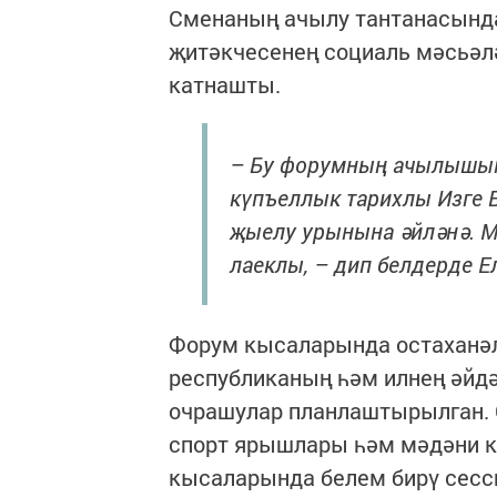
Сменаның ачылу тантанасынд
җитәкчесенең социаль мәсьәл
катнашты.
– Бу форумның ачылышын
күпъеллык тарихлы Изге Б
җыелу урынына әйләнә. Мо
лаеклы, – дип белдерде Е
Форум кысаларында остаханәл
республиканың һәм илнең әйдә
очрашулар планлаштырылган. 
спорт ярышлары һәм мәдәни к
кысаларында белем бирү сесс