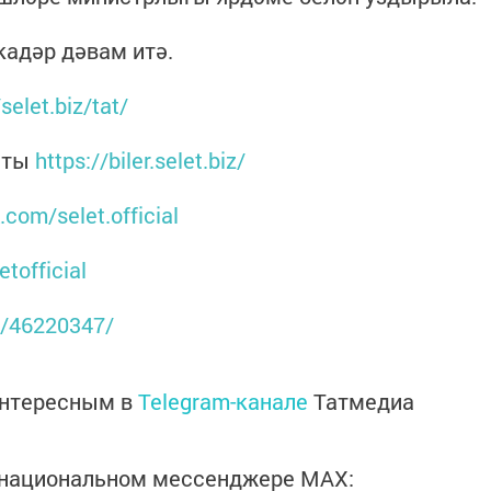
кадәр дәвам итә.
/selet.biz/tat/
йты
https://biler.selet.biz/
.com/selet.official
etofficial
l/46220347/
интересным в
Telegram-канале
Татмедиа
в национальном мессенджере MАХ: