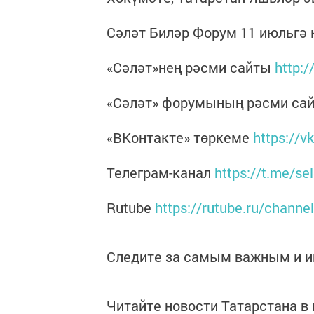
Сәләт Биләр Форум 11 июльгә 
«Сәләт»нең рәсми сайты
http:/
«Сәләт» форумының рәсми са
«ВКонтакте» төркеме
https://vk
Телеграм-канал
https://t.me/sel
Rutube
https://rutube.ru/channe
Следите за самым важным и 
Читайте новости Татарстана 