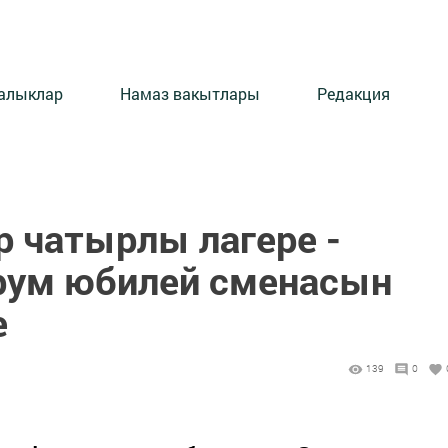
алыклар
Намаз вакытлары
Редакция
р чатырлы лагере -
рум юбилей сменасын
е
139
0