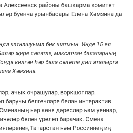
а Алексеевск районы башкарма комитет
әләр буенча урынбасары Елена Хәмзина да
да катнашуыма бик шатмын. Инде 15 ел
иләр җире сәләтле, максатчан балаларның
нда килгән һәр бала сәләтле дип аталырга
лена Хәмзина.
әр, ачык очрашулар, воркшоплар,
п баручы белгечләре белән интерактив
Сменаның һәр көне дәресләр һәм уеннар,
ичәләр белән үрелеп барачак. Смена
ияләренең Татарстан һәм Россиянең иң