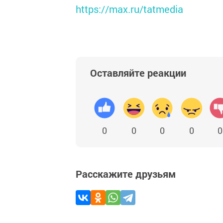
https://max.ru/tatmedia
Оставляйте реакции
0
0
0
0
0
Расскажите друзьям