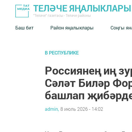
ТЕЛӘЧЕ ЯҢАЛЫКЛАРЫ
"Теләче" газетасы - Теләче районы
Баш бит
Район яңалыклары
Соңгы ян
В РЕСПУБЛИКЕ
Россиянең иң зу
Сәләт Биләр Фо
башлап җибәрд
admin,
8 июль 2026 - 14:02