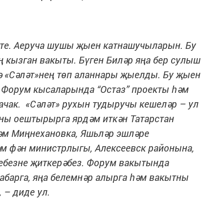
тте. Аеруча шушы җыен катнашучыларын. Бу
 кызган вакыты. Бүген Биләр яңа бер сулыш
ә «Сәләт»нең төп аланнары җыелды. Бу җыен
. Форум кысаларында “Остаз” проекты һәм
ачак. «Сәләт» рухын тудыручы кешеләр – ул
мны оештырырга ярдәм иткән Татарстан
әм Миңнехановка, Яшьләр эшләре
м фән министрлыгы, Алексеевск районына,
тебезне җиткерәбез. Форум вакытында
табарга, яңа белемнәр алырга һәм вакытны
 – диде ул.