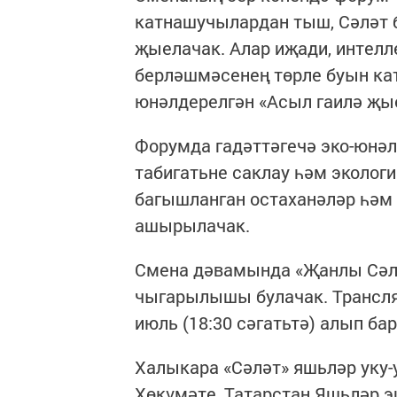
катнашучылардан тыш, Сәләт 
җыелачак. Алар иҗади, интел
берләшмәсенең төрле буын к
юнәлдерелгән «Асыл гаилә җы
Форумда гадәттәгечә эко-юнәл
табигатьне саклау һәм эколо
багышланган остаханәләр һәм 
ашырылачак.
Смена дәвамында «Җанлы Сәлә
чыгарылышы булачак. Трансл
июль (18:30 сәгатьтә) алып ба
Халыкара «Сәләт» яшьләр уку
Хөкүмәте, Татарстан Яшьләр 