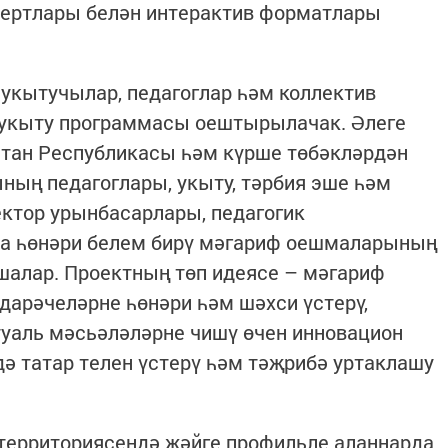
ертлары белән интерактив форматлары
укытучылар, педагоглар һәм коллектив
у-укыту программасы оештырылачак. Әлеге
стан Республикасы һәм күрше төбәкләрдән
ың педагоглары, укыту, тәрбия эше һәм
ктор урынбасарлары, педагогик
а һөнәри белем бирү мәгариф оешмаларының
шалар. Проектның төп идеясе – мәгариф
дарәчеләрне һөнәри һәм шәхси үстерү,
туаль мәсьәләләрне чишү өчен инновацион
дә татар телен үстерү һәм тәҗрибә уртаклашу
территориясендә җәйге профильле аланнарда