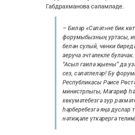
Габдрахманова сәламләде.
– Биләр «Сәләт»не бик кө
форумыбызның уртасы, иң
белән сулый, чөнки биред
аеруча эчтәлекле булачак
“Асыл гаилә җыены” да уз
сез, сәләтлеләр! Бу фору
Республикасы Рәисе Рөст
министрлыгы, Мәгариф һә
хөкүмәтебезгә зур рәхмә
һәрберебезгә яңа дуслар 
нәтиҗәле үткәрергә телим,