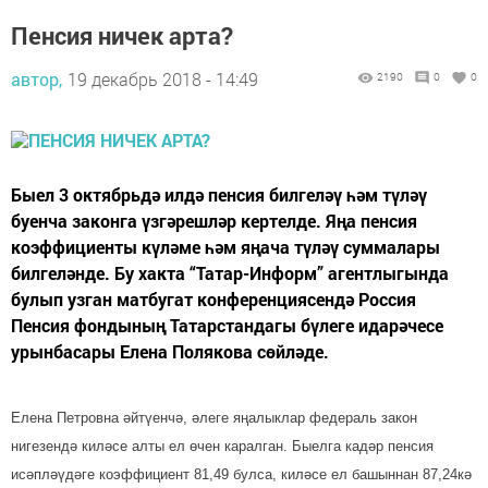
Пенсия ничек арта?
автор,
19 декабрь 2018 - 14:49
2190
0
0
Быел 3 октябрьдә илдә пенсия билгеләү һәм тү­ләү
буенча законга үзгә­решләр кертелде. Яңа пенсия
коэффициенты күләме һәм яңача түләү суммалары
билгеләнде. Бу хакта “Татар-Информ” агентлыгында
булып узган матбугат конферен­циясендә Россия
Пенсия фондының Татарстандагы бүлеге идарәчесе
урынбасары Елена Полякова сөйләде.
Елена Петровна әйтүен­чә, әлеге яңалыклар федераль закон
нигезендә ки­ләсе алты ел өчен каралган. Быелга кадәр пенсия
исәпләүдәге коэффициент 81,49 булса, киләсе ел башыннан 87,24кә