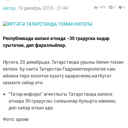
автор,
19 декабрь 2018 - 21:44
1973
0
0
Республикада киләсе атнада −30 градуска кадәр
суытачак, дип фаразлыйлар.
Иртәгә, 20 декабрьдә, Татарстанда урыны белән томан
көтелә. Бу хакта Татарстан Гидрометеорология һәм
әйләнә-тирә мохитне күзәтү идарәсенең матбугат
хезмәте хәбәр итә.
“Татар-информ” агентлыгы Татарстанда киләсе
атнада 30 градуслы салкыннар булырга мөмкин,
дип хәбәр иткән иде.
Фото: архив