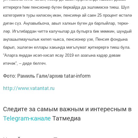
итте­рер­гә һәм пенсионер бүген беркайда да эшлә­мәскә тиеш. Шул
категориягә туры ки­ләсең икән, пенсия­ңә ай саен 25 процент өстәлә
ди­гән сүз. Аңлавыбызча, авыл халкын бүген дә барлыйлар, терки­
ләр. Игътибардан чит­тә калучылар да булырга бик мөм­кин, шундый
аңлашыл­мау­чылык килеп чыкса, пенсионер үзе, Пенсия фондына
барып, эш­ләгән еллары хакында мәгъ­лүмат җиткерер­гә тиеш була.
“Аларга яңадан исәп-хисап ясау 2019 ел азагына кадәр дәвам
итәчәк”, – диде белгеч.
Фото: Рамиль Гали/архив tatar-inform
http://www.vatantat.ru
Следите за самым важным и интересным в
Telegram-канале
Татмедиа