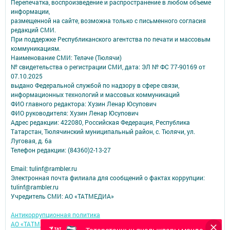
Перепечатка, воспроизведение и распространение в любом объеме
информации,
размещенной на сайте, возможна только с письменного согласия
редакций СМИ.
При поддержке Республиканского агентства по печати и массовым
коммуникациям.
Наименование СМИ: Теләче (Тюлячи)
№ свидетельства о регистрации СМИ, дата: ЭЛ № ФС 77-90169 от
07.10.2025
выдано Федеральной службой по надзору в сфере связи,
информационных технологий и массовых коммуникаций
ФИО главного редактора: Хузин Ленар Юсупович
ФИО руководителя: Хузин Ленар Юсупович
Адрес редакции: 422080, Российская Федерация, Республика
Татарстан, Тюлячинский муниципальный район, с. Тюлячи, ул.
Луговая, д. 6а
Телефон редакции: (84360)2-⁠13-⁠27
Email: tulinf@rambler.ru
Электронная почта филиала для сообщений о фактах коррупции:
tulinf@rambler.ru
Учредитель СМИ: АО «ТАТМЕДИА»
Антикоррупционная политика
АО «ТАТМЕДИА» использует «cookie»
для персонализации сервисов и