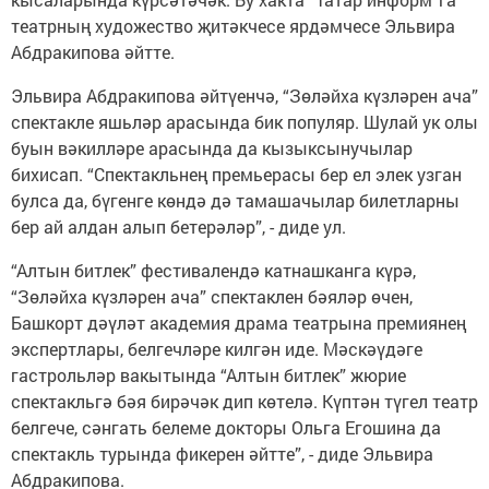
театрның художество җитәкчесе ярдәмчесе Эльвира
Абдракипова әйтте.
Эльвира Абдракипова әйтүенчә, “Зөләйха күзләрен ача”
спектакле яшьләр арасында бик популяр. Шулай ук олы
буын вәкилләре арасында да кызыксынучылар
бихисап. “Спектакльнең премьерасы бер ел элек узган
булса да, бүгенге көндә дә тамашачылар билетларны
бер ай алдан алып бетерәләр”, - диде ул.
“Алтын битлек” фестивалендә катнашканга күрә,
“Зөләйха күзләрен ача” спектаклен бәяләр өчен,
Башкорт дәүләт академия драма театрына премиянең
экспертлары, белгечләре килгән иде. Мәскәүдәге
гастрольләр вакытында “Алтын битлек” жюрие
спектакльгә бәя бирәчәк дип көтелә. Күптән түгел театр
белгече, сәнгать белеме докторы Ольга Егошина да
спектакль турында фикерен әйтте”, - диде Эльвира
Абдракипова.