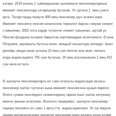
үзгәрә. 2019 елның 1 гыйнварыннан эшләмәүче пенсио­нер­ларның
иминият пен­сиясендә үзгәрешләр булачак. Ул уртача 1 мең сумга
ар­та. Татарстанда яшәүче 800 мең пенсионер шул исәп­кә керә.
Иминият пенсиясе пенсия кенәгәсенә теркә­леп барган гомуми хезмәт
стажыннан, 2002 елга кадәр түләнгән хезмәт хакыннан, шулай ук
Пенсия фондына күчереп барылган кертем­нәр­дән исәпләнелә. Елена
Петровна, аңлаешлы булсын өчен, мондый чагыштыру китерде: быел
декабрь аенда кеше кулына 10 мең сум пенсия ала икән, киләсе
елда индексациясе 705 сум булачак, 20 мең алучыныкына 1 мең 410
сум акча өстәлә.
Ә эшләүче пенсионер­лар­га ел саен ясалучы индексация акчасы
пенсионер эш­тән туктагач кына иминият пенсиясенә кушып бирелә.
Әлеге сумма пен­сия­дәге хез­мәткәрнең гариза язып эш­тән китүенең
икенче аеннан исәпләнә. Исегезгә төшерә­без: эшләү­че пенсионер­
лар­нең пенсиясе ел саен 1 августта ин­дексацияләнә. Ул эш бирүче
оешма җитәкче­легенең эш­ләүче пенсионер өчен алдагы елда күпме