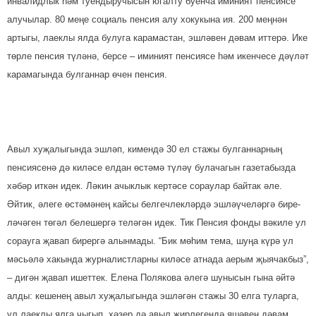
инвалидлык һәм туендыручысын югалту буенча иминият пенсиясе
алучылар. 80 меңе социаль пенсия алу хокукына ия. 200 меңнән
артыгы, лаек­лы ялда булуга карамастан, эшләвен дәвам иттерә. Ике
төрле пенсия түләнә, берсе – иминият пенсиясе һәм икенчесе дәүләт
карамагында булганнар өчен пенсия.
Авыл хуҗалыгында эш­ләп, кимендә 30 ел стажы булганнарның
пенсиясенә дә киләсе елдан өстәмә түләү булачагын газетабызда
хә­бәр иткән идек. Ләкин ачык­лык кертәсе сораулар байтак әле.
Әйтик, әлеге өс­тәмәнең кайсы белгеч­лек­ләрдә эш­ләүчеләргә бире­
лә­­чәген тө­гәл белешергә те­лә­гән идек. Тик Пенсия фонды вәкиле ул
сорауга җавап бирергә алын­мады. “Бик мө­һим тема, шуңа күрә ул
мәсь­әлә хакында журналистларны киләсе атнада аерым җыячакбыз”,
– дигән җавап ишеттек. Елена Полякова әлегә шунысын гына әйтә
алды: кешенең авыл ху­җалы­гында эшләгән стажы 30 елга туларга,
ул лаеклы ялга чыгып, хәзер дә авыл җирле­гендә яшәвен дәвам