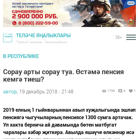
ТЕЛӘЧЕ ЯҢАЛЫКЛАРЫ
18+
"Теләче" газетасы - Теләче районы
В РЕСПУБЛИКЕ
Сорау арты сорау туа. Өстәмә пенсия
кемгә тиеш?
автор,
19 декабрь 2018 - 21:48
1730
0
1
2019 елның 1 гыйнварыннан авыл хуҗалыгында эшләп
пенсиягә чыгучыларның пенсиясе 1300 сумга артачак.
Ул хакта берничә ай дәвамында бөтен матбугат
чаралары хәбәр җиткерә. Авылда яшәүче өлкәннәр исә