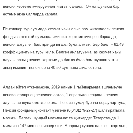
пенсия кертеме күчерүеннән чыгып санала. Әмма шунысы бар:
өстәмә акча балларда карала.
Пенсионер зур суммада хезмәт хакы алып һәм җи­тәкчелек пенсия
фондына шактый суммада иминият кертеме күчереп барса да,
пенсия артуы өч баллдан да югары була алмый. Бер балл – 81,49
коэффициентына туры килә. Белгеч аң­латуынча, аз хезмәт хакы
алучыларның пенсия кертеме дә бик аз була һәм шуннан чыгып,
аның иминият пенсиясенә 40-50 сум гына акча өстәлә.
Алдан әйтеп үткәнебезчә, 2019 елның 1 гыйнварында эшләмәүче
пенсионер­лар­нең пенсиясе артса, 1 ап­рель­дән социаль пенсия
алучылар шуңа өметләнә ала. Пенсия түләү буенча сораулар туса,
Пенсия фонды­ның контакт үзәгенә (8(843)279-27-27) шалтыратырга
мөм­кин. Белгеч шундый мәгълү­мат та җиткерде: Татарстанда 1
миллион 147 мең пенсионер яши. Алар­ның күпчек өлеше – картлык,