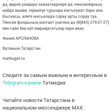
да, җир­ле үзи­дарә хезмәткәр­ләре дә, пен­сионерның
кайда яшә­ве, теркәлүе турында мәгъ­лүмат бирә ала.
Кыскасы, әлеге мәсьәләдә сорау арты сорау туа.
Пенсия фон­дының контакт үзәгенә дә (8(843) 279-27-27)
көн саен бик күп мөрәҗәгать­ләр керә икән.
Фәния АРСЛАНОВА
Ватаным Татарстан
matbugat.ru
Следите за самым важным и интересным в
Telegram-канале
Татмедиа
Читайте новости Татарстана в
национальном мессенджере MАХ: