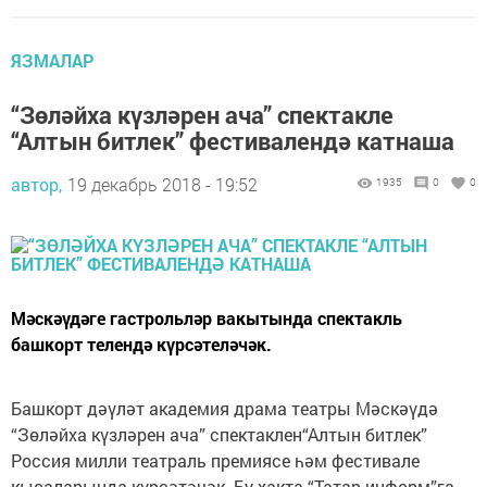
ЯЗМАЛАР
“Зөләйха күзләрен ача” спектакле
“Алтын битлек” фестивалендә катнаша
автор,
19 декабрь 2018 - 19:52
1935
0
0
Мәскәүдәге гастрольләр вакытында спектакль
башкорт телендә күрсәтеләчәк.
Башкорт дәүләт академия драма театры Мәскәүдә
“Зөләйха күзләрен ача” спектаклен“Алтын битлек”
Россия милли театраль премиясе һәм фестивале
кысаларында күрсәтәчәк. Бу хакта “Татар информ”га