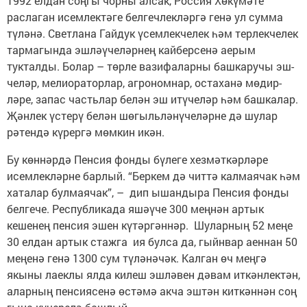
1992 елдан соңгы чорны алсак, Россия Хөкүмәте
раслаган исемлектәге белгеч­лек­ләргә генә ул сумма
түләнә. Светлана Гайдук үсемлекчелек һәм терлекчелек
тармагында эшләүче­ләрнең кайберсенә аерым
тукталды. Болар – төрле вазифаларны башкаручы эш­
челәр, мелиораторлар, агрономнар, остаханә мөдир­
ләре, запас частьлар белән эш итүчеләр һәм башкалар.
Җәнлек үстерү белән шө­гыльләнүчеләрне дә шулар
рәтендә күрергә мөмкин икән.
Бу көннәрдә Пенсия фон­ды бүлеге хезмәт­кәрлә­ре
исемлекләрне барлый. “Беркем дә читтә калмаячак һәм
хаталар булмаячак”, – дип ышандыра Пенсия фонды
белгече. Республикада яшәүче 300 меңнән артык
кешенең пенсия эшен кү­тәргәннәр. Шуларның 52 меңе
30 елдан артык стажга ия булса да, гыйнвар аеннан 50
меңенә генә 1300 сум түләнәчәк. Калган өч меңгә
якыны лаеклы ялда килеш эшләвен дәвам ит­кәнлектән,
аларның пен­сиясенә өстәмә акча эштән киткәннән соң