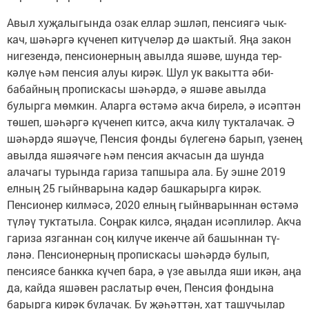
Авыл хуҗалыгында озак еллар эшләп, пенсиягә чык­
кач, шәһәргә күченеп китү­челәр дә шактый. Яңа закон
нигезендә, пенсио­нерның авылда яшәве, шунда тер­
кәлүе һәм пенсия алуы ки­рәк. Шул ук вакытта әби-
бабайның пропискасы шә­һәрдә, ә яшәве авылда
булырга мөмкин. Аларга өс­тәмә акча бирелә, ә исәптән
төшеп, шәһәргә күченеп китсә, акча килү тукталачак. Ә
шәһәрдә яшәү­че, Пенсия фонды бү­легенә барып, үзенең
авылда яшәячәге һәм пенсия акчасын да шунда
алачагы турында гариза тапшыра ала. Бу эшне 2019
елның 25 гыйнварына ка­дәр башкарырга кирәк.
Пенсионер килмәсә, 2020 елның гыйнварыннан өстә­мә
түләү туктатыла. Соңрак килсә, яңадан исәплиләр. Акча
гариза язганнан соң килүче икенче ай башыннан тү­
ләнә. Пенсионерның пропискасы шәһәрдә булып,
пенсиясе банкка күчеп бара, ә үзе авылда яши­ икән, аңа
да, кайда яшәвен рас­латыр өчен, Пенсия фон­дына
барырга кирәк булачак. Бу җә­һәт­тән, хат ташучылар