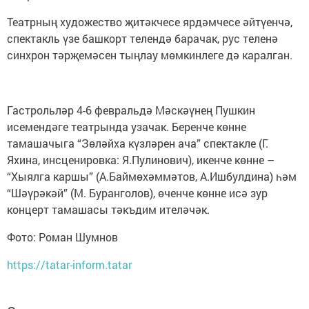
Театрның художество җитәкчесе ярдәмчесе әйтүенчә,
спектакль үзе башкорт телендә барачак, рус теленә
синхрон тәрҗемәсен тыңлау мөмкинлеге дә каралган.
Гастрольләр 4-6 февральдә Мәскәүнең Пушкин
исемендәге театрында узачак. Беренче көнне
тамашачыга “Зөләйха күзләрен ача” спектакле (Г.
Яхина, инсценировка: Я.Пулинович), икенче көнне –
“Хыялга каршы” (А.Баймөхәммәтов, А.Ишбулдина) һәм
“Шәүрәкәй” (М. Буранголов), өченче көнне исә зур
концерт тамашасы тәкъдим ителәчәк.
Фото: Роман Шумнов
https://tatar-inform.tatar