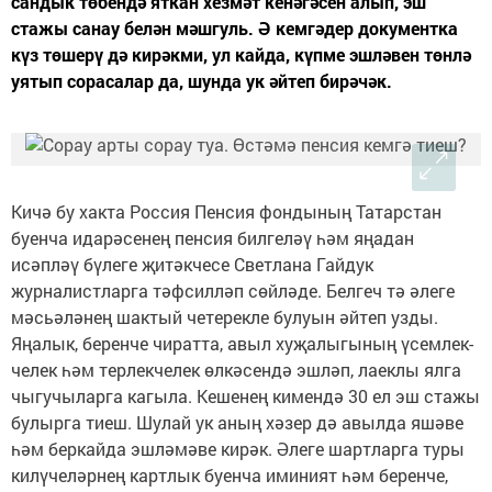
сандык төбендә яткан хезмәт кенәгәсен алып, эш
стажы санау белән мәшгуль. Ә кемгәдер документка
күз төшерү дә кирәкми, ул кайда, күпме эшләвен төнлә
уятып сорасалар да, шунда ук әйтеп бирәчәк.
Кичә бу хакта Россия Пенсия фондының Татарстан
буенча идарәсенең пенсия билгеләү һәм яңа­дан
исәпләү бүлеге җитәк­чесе Светлана Гайдук
журналистларга тәфсилләп сөй­ләде. Белгеч тә әлеге
мәсьәләнең шактый четерекле булуын әйтеп узды.
Яңалык, беренче чиратта, авыл хуҗалыгының үсем­лек­
челек һәм терлекчелек өлкәсендә эшләп, лаеклы ялга
чыгучыларга кагыла. Кешенең кимендә 30 ел эш стажы
булырга тиеш. Шулай ук аның хәзер дә авылда яшәве
һәм беркайда эш­ләмәве кирәк. Әлеге шартларга туры
килүчеләрнең картлык буенча иминият һәм беренче,