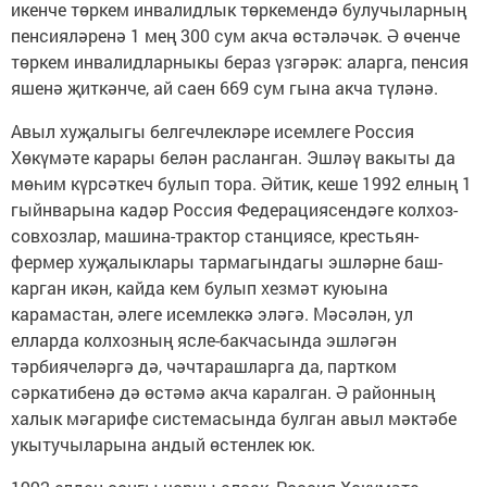
икенче төр­кем инвалидлык төрке­мен­дә булу­чы­ларның
пен­сия­ләренә 1 мең 300 сум акча өстәләчәк. Ә өченче
төркем инвалид­лар­ныкы бераз үз­гәрәк: аларга, пенсия
яшенә җит­кәнче, ай саен 669 сум гына акча түләнә.
Авыл хуҗалыгы белгеч­лек­ләре исемлеге Россия
Хөкүмәте карары белән рас­ланган. Эшләү вакыты да
мөһим күрсәткеч булып тора. Әйтик, кеше 1992 ел­ның 1
гыйнварына кадәр Рос­сия Федерациясендәге колхоз-
совхозлар, машина-трактор станциясе, крес­тьян­-
фермер хуҗалыклары тармагындагы эшләрне баш­
карган икән, кайда кем булып хезмәт куюына
карамастан, әлеге исемлеккә эләгә. Мәсәлән, ул
елларда колхозның ясле-бакча­сында эшләгән
тәрбияче­ләргә дә, чәчтарашларга да, партком
сәркатибенә дә өстәмә акча каралган. Ә районның
халык мәгарифе системасында булган авыл мәктәбе
укытучыларына ан­дый өс­тенлек юк.