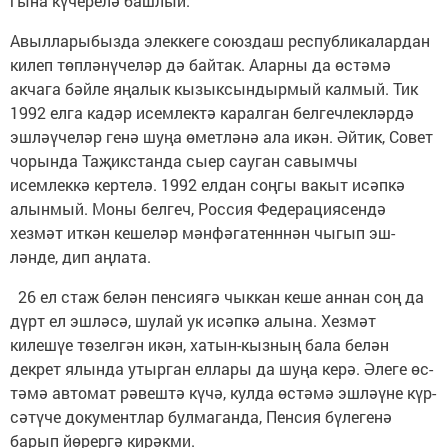
гына кү­черелә башлый.
Авылларыбызда элеккеге союздаш республикалардан
килеп төпләнүче­ләр дә байтак. Аларны да өстәмә
акчага бәйле яңалык кызыксындырмый калмый. Тик
1992 елга кадәр исем­лектә каралган белгеч­лек­ләрдә
эшләүчеләр генә шу­ңа өметләнә ала икән. Әйтик, Совет
чорында Та­җик­станда сыер сауган савымчы
исемлеккә кертелә. 1992 елдан соңгы вакыт исәпкә
алынмый. Моны белгеч, Россия Федерация­сендә
хезмәт иткән кешеләр мәнфәгатенннән чыгып эш­
ләнде, дип аңлата.
26 ел стаж белән пен­сиягә чыккан кеше аннан соң да
дүрт ел эшләсә, шулай ук исәпкә алына. Хезмәт
килешүе төзелгән икән, ха­тын-кызның бала белән
декрет ялында утырган еллары да шуңа керә. Әлеге өс­
тәмә автомат рәвештә күчә, кулда өстәмә эшләүне күр­
сәтүче документлар бул­маганда, Пенсия бүле­генә
барып йөрергә кирәк­ми.