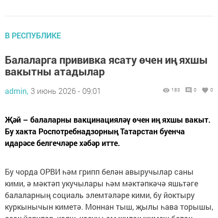
В РЕСПУБЛИКЕ
Балаларга прививка ясату өчен иң яхшы
вакытны атадылар
admin,
3 июнь 2026 - 09:01
183
0
0
Җәй – балаларны вакцинацияләү өчен иң яхшы вакыт.
Бу хакта Роспотребнадзорның Татарстан буенча
идарәсе белгечләре хәбәр итте.
Бу чорда ОРВИ һәм грипп белән авыручылар саны
кими, ә мәктәп укучылары һәм мәктәпкәчә яшьтәге
балаларның социаль элемтәләре кими, бу йоктыру
куркынычын киметә. Моннан тыш, җылы һава торышы,