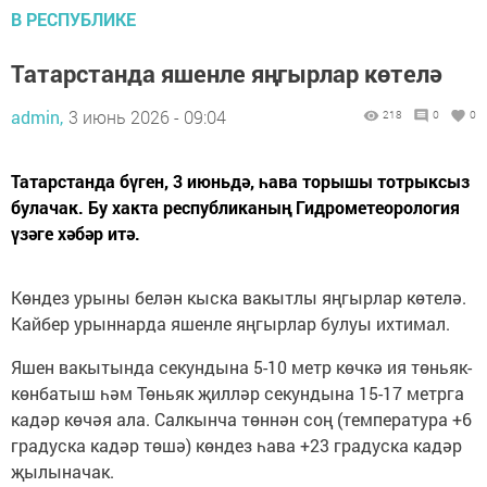
В РЕСПУБЛИКЕ
Татарстанда яшенле яңгырлар көтелә
admin,
3 июнь 2026 - 09:04
218
0
0
Татарстанда бүген, 3 июньдә, һава торышы тотрыксыз
булачак. Бу хакта республиканың Гидрометеорология
үзәге хәбәр итә.
Көндез урыны белән кыска вакытлы яңгырлар көтелә.
Кайбер урыннарда яшенле яңгырлар булуы ихтимал.
Яшен вакытында секундына 5-10 метр көчкә ия төньяк-
көнбатыш һәм Төньяк җилләр секундына 15-17 метрга
кадәр көчәя ала. Салкынча төннән соң (температура +6
градуска кадәр төшә) көндез һава +23 градуска кадәр
җылыначак.