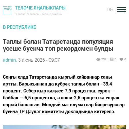
ТЕЛӘЧЕ ЯҢАЛЫКЛАРЫ
18+
"Теләче" газетасы - Теләче районы
В РЕСПУБЛИКЕ
Таплы болан Татарстанда популяция
үсеше буенча төп рекордсмен булды
admin,
3 июнь 2026 - 09:07
232
0
0
Соңгы елда Татарстанда кыргый хайваннар саны
артты. Барысыннан да күбрәк таплы болан - 39,4
процент. Себер кыр кәҗәсе-7,9 процентка, сурок —
байбак — 6,5 процентка, ә поши-2,6 процентка ешрак
очрый башлаган. Мондый мәгълүматлар биоресурслар
буенча ТР Дәүләт комитеты докладында китерелә.