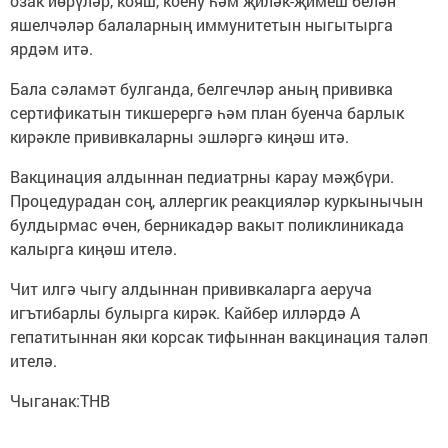
озак йөрүләр, кояш, коену һәм җиләк-җимеш белән
яшелчәләр балаларның иммунитетын ныгытырга
ярдәм итә.
Бала сәламәт булганда, белгечләр аның прививка
сертификатын тикшерергә һәм план буенча барлык
кирәкле прививкаларны эшләргә киңәш итә.
Вакцинация алдыннан педиатрны карау мәҗбүри.
Процедурадан соң, аллергик реакцияләр куркынычын
булдырмас өчен, берникадәр вакыт поликлиникада
калырга киңәш ителә.
Чит илгә чыгу алдыннан прививкаларга аеруча
игътибарлы булырга кирәк. Кайбер илләрдә А
гепатитыннан яки корсак тифыннан вакцинация таләп
ителә.
Чыганак:ТНВ