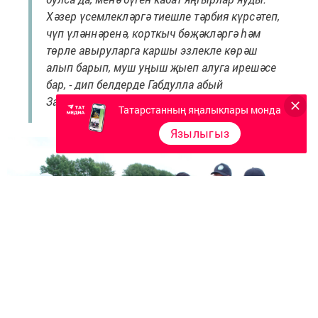
Хәзер үсемлекләргә тиешле тәрбия күрсәтеп,
чүп үләннәренә, корткыч бөҗәкләргә һәм
төрле авыруларга каршы эзлекле көрәш
алып барып, муш уңыш җыеп алуга ирешәсе
бар, - дип белдерде Габдулла абый
Заһидуллин.
Татарстанның яңалыклары монда
Язылыгыз