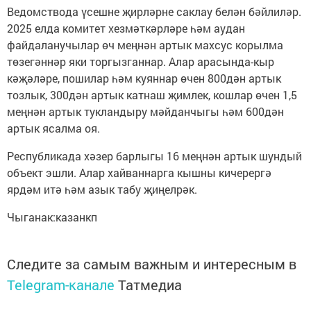
Ведомствода үсешне җирләрне саклау белән бәйлиләр.
2025 елда комитет хезмәткәрләре һәм аудан
файдаланучылар өч меңнән артык махсус корылма
төзегәннәр яки торгызганнар. Алар арасында-кыр
кәҗәләре, пошилар һәм куяннар өчен 800дән артык
тозлык, 300дән артык катнаш җимлек, кошлар өчен 1,5
меңнән артык тукландыру мәйданчыгы һәм 600дән
артык ясалма оя.
Республикада хәзер барлыгы 16 меңнән артык шундый
объект эшли. Алар хайваннарга кышны кичерергә
ярдәм итә һәм азык табу җиңелрәк.
Чыганак:казанкп
Следите за самым важным и интересным в
Telegram-канале
Татмедиа