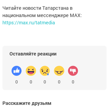
Читайте новости Татарстана в
национальном мессенджере MАХ:
https://max.ru/tatmedia
Оставляйте реакции
0
0
0
0
0
Расскажите друзьям