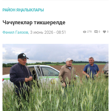
РАЙОН ЯҢАЛЫКЛАРЫ
Чәчүлекләр тикшерелде
Фәнил Гаязов,
3 июнь 2026 - 08:51
275
0
0