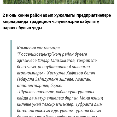
2 июнь көнне район авыл хуҗалыгы предприятиеләре
кырларында традицион чәчүлекләрне кабул итү
чарасы булып узды.
Комиссия составында
“Россельхозцентр”ның район бүлеге
җитәкчесе Илдар Галиәхмәтов, тәҗрибәле
белгечләр, республиканың Атказанган
агрономнары - Хатмулла Хафизов белән
Габдулла Заһидуллин эшләде. Азактан,
оппонентларның берсе:
- Шунысы сөенечле, сабан культуралары
кайда да матур тишелеш биргән. Моңа язның
килеше уңай тәэсир иткәндер. Туфракта дым
бетеп өлгермәгән иде, урыны - урыны белән
булса да, менә бүген кабат яңгырлар яуды.