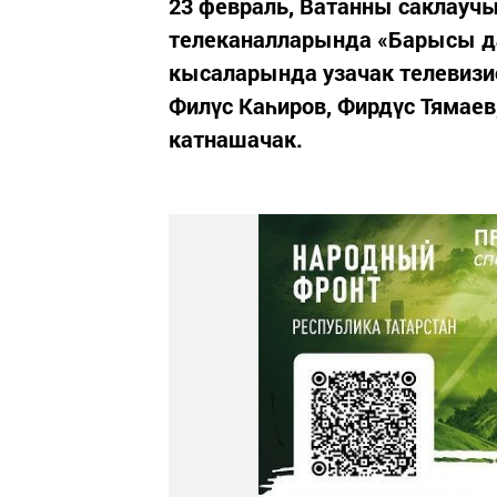
23 февраль, Ватанны саклауч
телеканалларында «Барысы да
кысаларында узачак телевизи
Филүс Каһиров, Фирдүс Тямаев
катнашачак.