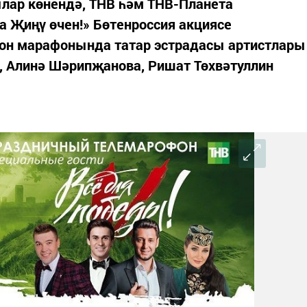
ылар көнендә, ТНВ һәм ТНВ-Планета
 Җиңү өчен!» Бөтенроссия акциясе
он марафонында татар эстрадасы артистлары
, Алинә Шәрипҗанова, Ришат Төхвәтуллин