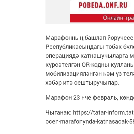
Марафонның башлап йөрүчесе
Республикасындагы төбәк бүле
операциядә катнашучыларга м
күрсәтелгән QR-кодны кулланы
мобилизацияләнгән һәм үз тел
хәбәр итә оештыручылар.
Марафон 23 нче февраль, көнд
Чыганак: https://tatar-inform.ta
ocen-marafonynda-katnasacak-5