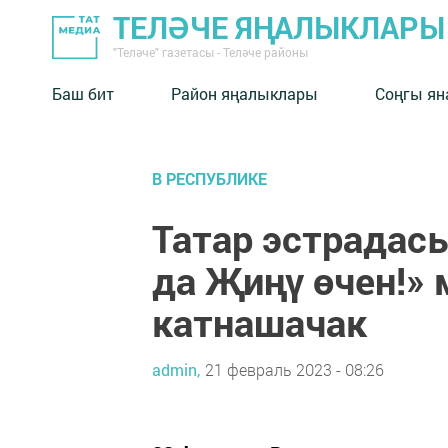
ТЕЛӘЧЕ ЯҢАЛЫКЛАРЫ
"Теләче" газетасы - Теләче районы
Баш бит
Район яңалыклары
Соңгы ян
В РЕСПУБЛИКЕ
Татар эстрада
да Җиңү өчен!»
катнашачак
admin,
21 февраль 2023 - 08:26