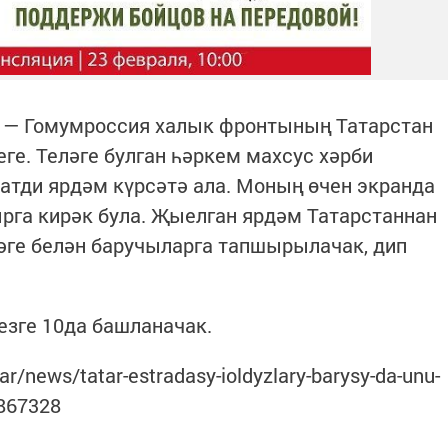
 — Гомумроссия халык фронтының Татарстан
ге. Теләге булган һәркем махсус хәрби
атди ярдәм күрсәтә ала. Моның өчен экранда
рга кирәк була. Җыелган ярдәм Татарстаннан
әге белән баручыларга тапшырылачак, дип
езге 10да башланачак.
tar/news/tatar-estradasy-ioldyzlary-barysy-da-unu-
867328