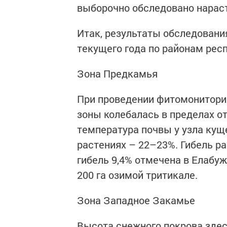
выборочно обследовано нараст
Итак, результаты обследовани
текущего года по районам рес
Зона Предкамья
При проведении фитомониторин
зоны колебалась в пределах от 
температура почвы у узла куще
растениях – 22–23%. Гибель ра
гибель 9,4% отмечена в Елабуж
200 га озимой тритикале.
Зона Западное Закамье
Высота снежного покрова здесь