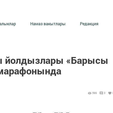
алыклар
Намаз вакытлары
Редакция
сы йолдызлары «Барысы
 марафонында
599
0