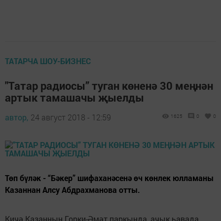
ТАТАРЧА ШОУ-БИЗНЕС
"Татар радиосы” туган көненә 30 меңнән
артык тамашачы җыелды
автор,
24 август 2018 - 12:59
1625
0
0
Төп бүләк - “Бәкер” шифаханәсенә өч көнлек юлламаны
Казаннан Алсу Абдрахманова отты.
Кичә Казанның Горки-Әмәт паркында, ачык һавада