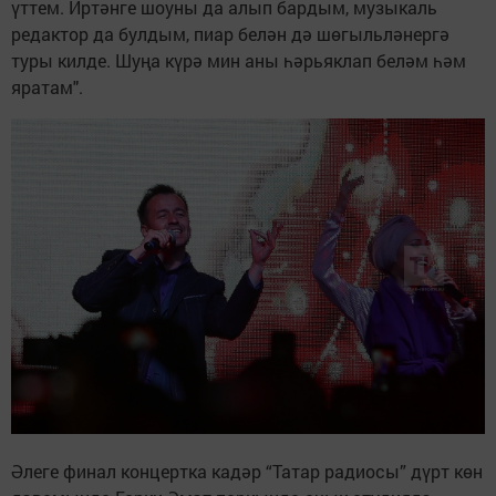
үттем. Иртәнге шоуны да алып бардым, музыкаль
редактор да булдым, пиар белән дә шөгыльләнергә
туры килде. Шуңа күрә мин аны һәрьяклап беләм һәм
яратам".
Әлеге финал концертка кадәр “Татар радиосы” дүрт көн