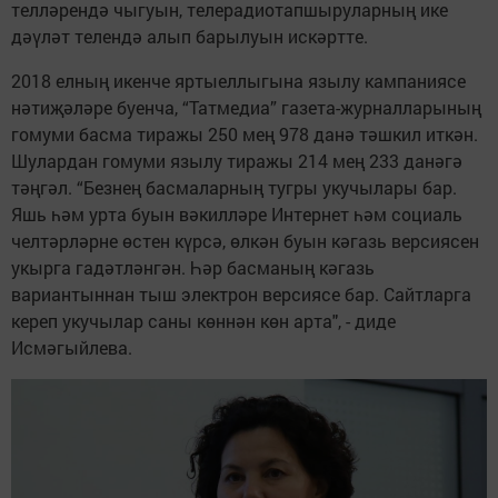
телләрендә чыгуын, телерадиотапшыруларның ике
дәүләт телендә алып барылуын искәртте.
2018 елның икенче яртыеллыгына язылу кампаниясе
нәтиҗәләре буенча, “Татмедиа” газета-журналларының
гомуми басма тиражы 250 мең 978 данә тәшкил иткән.
Шулардан гомуми язылу тиражы 214 мең 233 данәгә
тәңгәл. “Безнең басмаларның тугры укучылары бар.
Яшь һәм урта буын вәкилләре Интернет һәм социаль
челтәрләрне өстен күрсә, өлкән буын кәгазь версиясен
укырга гадәтләнгән. Һәр басманың кәгазь
вариантыннан тыш электрон версиясе бар. Сайтларга
кереп укучылар саны көннән көн арта", - диде
Исмәгыйлева.