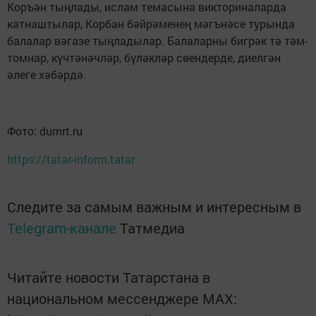
Коръән тыңлады, ислам темасына викториналарда
катнаштылар, Корбан бәйрәменең мәгънәсе турында
балалар вәгазе тыңладылар. Балаларны бигрәк тә тәм-
томнар, күчтәнәчләр, бүләкләр сөендерде, диелгән
әлеге хәбәрдә.
Фото: dumrt.ru
https://tatar-inform.tatar
Следите за самым важным и интересным в
Telegram-канале
Татмедиа
Читайте новости Татарстана в
национальном мессенджере MАХ: