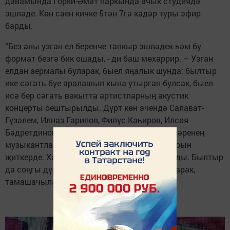
дәвамында Горки-Әмәт паркында ачык студиядә
эшләде. Көн саен кичке 5тән 7гә кадәр туры эфир
барды.
“Без аны узган ел беренче тапкыр эшләдек һәм бу
формат безгә бик ошады, - ди баш мөхәррир. – Узган
елдан аермалы буларак, быел яңалык шунда: былтыр
ике сәгать буе аралашып кына утырган булсак, быел
исә бер сәгать вакытта артистларның акустик
концерты оештырылды. Дүрт көн эчендә Салават-
Гүзәлем, Илназ Гарипов, Филүс Каһиров, Илсөя
Бәдретдинова килде. Алар ачык һавада, үзләренең
музыкантлары белән, тере тавышка җырларын
җиткерде. Халык аны тыңлады, килде, карады. Былтыр
да соңгы дүртенче көндә без зур финал буларак,
тамашачыларга концерт бүләк иттек".