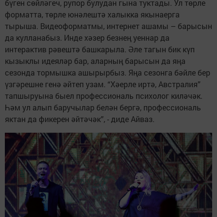
бүген сөйләгеч, рупор булудан гына туктады. Ул төрле
форматта, төрле юнәлештә халыкка якынаерга
тырыша. Видеоформатмы, интернет ашамы – барысын
да кулланабыз. Инде хәзер безнең уеннар да
интерактив рәвештә башкарыла. Әле тагын бик күп
кызыклы идеяләр бар, аларның барысын да яңа
сезонда тормышка ашырырбыз. Яңа сезонга бәйле бер
үзгәрешне генә әйтеп узам. “Хәерле иртә, Австралия”
тапшыруына быел профессиональ психолог киләчәк.
Һәм ул алып баручылар белән бергә, профессиональ
яктан да фикерен әйтәчәк”, - диде Айваз.