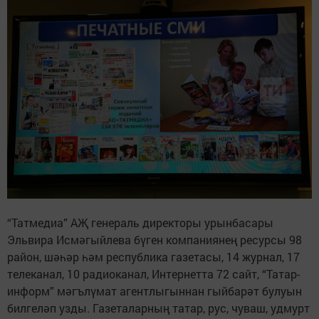
“Татмедиа” АҖ генераль директоры урынбасары
Эльвира Исмәгыйлева бүген компаниянең ресурсы 98
район, шәһәр һәм республика газетасы, 14 журнал, 17
телеканал, 10 радиоканал, Интернетта 72 сайт, “Татар-
информ” мәгълүмат агентлыгыннан гыйбарәт булуын
билгеләп узды. Газеталарның татар, рус, чуваш, удмурт