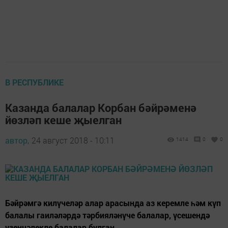
В РЕСПУБЛИКЕ
Казанда балалар Корбан бәйрәменә
йөзләп кеше җыелган
автор,
24 август 2018 - 10:11
1414
0
0
Бәйрәмгә килүчеләр алар арасында аз керемле һәм күп
балалы гаиләләрдә тәрбияләнүче балалар, үсешендә
үзенчәлекле балалар булган.