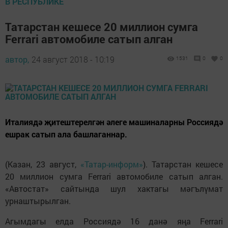
В РЕСПУБЛИКЕ
Татарстан кешесе 20 миллион сумга
Ferrari автомобиле сатып алган
автор,
24 август 2018 - 10:19
1531
0
0
Италиядә җитештерелгән әлеге машиналарны Россиядә
ешрак сатып ала башлаганнар.
(Казан, 23 август,
«Татар-информ»
). Татарстан кешесе
20 миллион сумга Ferrari автомобиле сатып алган.
«Автостат» сайтында шул хактагы мәгълүмат
урнаштырылган.
Агымдагы елда Россиядә 16 данә яңа Ferrari