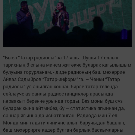
“Быел “Татар радиосы”на 17 яшь. Шушы 17 еллык
тарихның 3 елына минем җитәкче буларак кагылышым
булуына горурланам, - диде радионың баш мөхәррие
Айваз Садыйров “Татар-информ”га. – Чөнки “Татар
радиосы” ул ачылган көннән бирле татар телендә
сөйләүче аз санлы радиостанцияләр арасында
һәрвакыт беренче урында торды. Без моны буш сүз
буларак кына әйтмибез, бу – статистика ягыннан да,
саннар ягынна да исбатланган. Радиода мин 7 ел.
Монда мин гадәти линияне алып баручыдан башлап,
баш мөхәрриргә кадәр булган барлык баскычларны