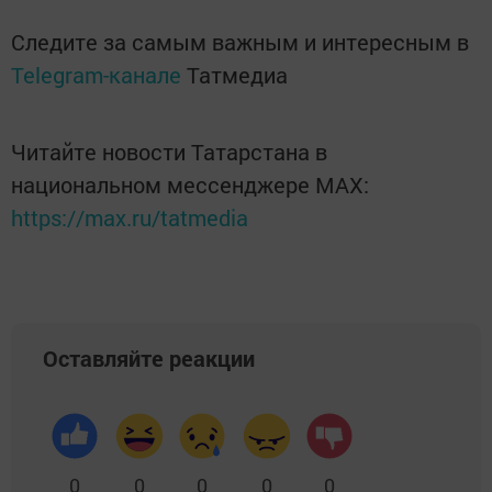
Следите за самым важным и интересным в
Telegram-канале
Татмедиа
Читайте новости Татарстана в
национальном мессенджере MАХ:
https://max.ru/tatmedia
Оставляйте реакции
0
0
0
0
0