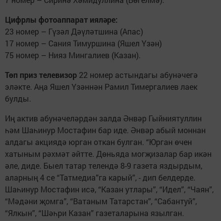
Цифрлы фотоаппарат ияләре:
23 номер – Гүзәл Дәүләтшина (Апас)
17 номер – Сания Тимуршина (Яшел Үзән)
75 номер – Нияз Мингалиев (Казан).
Төп приз телевизор
22 номер астындагы абунәчегә
эләкте. Аңа Яшел Үзәннән Рамил Тимергалиев лаек
булды.
Иң актив абунәчеләрдән залда Әнвәр Гыйниятуллин
һәм Шаһинур Мостафин бар иде. Әнвәр абый моннан
алдагы акциядә юрган откан булган. “Юрган өчен
хатыным рәхмәт әйтте. Дөньяда могҗизалар бар икән
әле, диде. Быел татар телендә 8-9 газета яздырдым,
аларның 4 се “Татмедиа”га карый”, - дип белдерде.
Шаһинур Мостафин исә, “Казан утлары”, “Идел”, “Чаян”,
“Мәдәни җомга”, “Ватаным Татарстан”, “Сабантуй”,
“Ялкын”, “Шәһри Казан” газеталарына язылган.