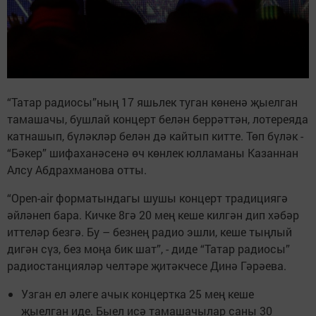
“Татар радиосы”ның 17 яшьлек туган көненә җыелган
тамашачы, бушлай концерт белән беррәттән, лотереяда
катнашып, бүләкләр белән дә кайтып китте. Төп бүләк -
“Бәкер” шифаханәсенә өч көнлек юлламаны Казаннан
Алсу Абдрахманова отты.
“Оpen-air форматындагы шушы концерт традициягә
әйләнеп бара. Кичке 8гә 20 мең кеше килгән дип хәбәр
иттеләр безгә. Бу – безнең радио эшли, кеше тыңлый
дигән сүз, без моңа бик шат”, - диде “Татар радиосы”
радиостанцияләр челтәре җитәкчесе Динә Гәрәева.
Узган ел әлеге ачык концертка 25 мең кеше
җыелган иде. Быел исә тамашачылар саны 30