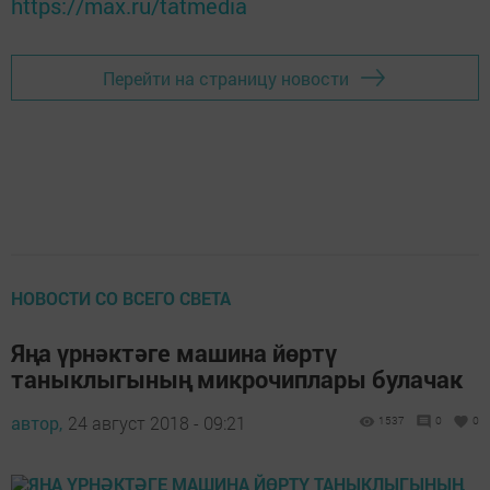
https://max.ru/tatmedia
Перейти на страницу новости
НОВОСТИ СО ВСЕГО СВЕТА
Яңа үрнәктәге машина йөртү
таныклыгының микрочиплары булачак
автор,
24 август 2018 - 09:21
1537
0
0