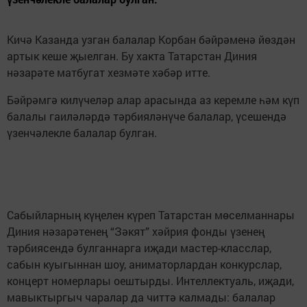
Кичә Казанда узган балалар Корбан бәйрәменә йөздән
артык кеше җыелган. Бу хакта Татарстан Диния
нәзарәте матбугат хезмәте хәбәр итте.
Бәйрәмгә килүчеләр алар арасында аз керемле һәм күп
балалы гаиләләрдә тәрбияләнүче балалар, үсешендә
үзенчәлекле балалар булган.
Сабыйларның күңелен күреп Татарстан мөселманнары
Диния нәзарәтенең “Зәкят” хәйрия фонды үзенең
тәрбиясендә булганнарга иҗади мастер-класслар,
сабын куыгыннан шоу, аниматорлардан конкурслар,
концерт номерлары оештырды. Интеллектуаль, иҗади,
мавыктыргыч чаралар да читтә калмады: балалар