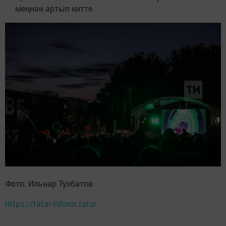
меңнән артып китте.
Фото: Ильнар Тухбатов
https://tatar-inform.tatar