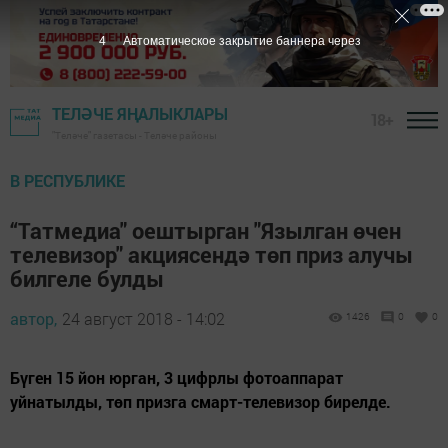
3
Автоматическое закрытие баннера через
ТЕЛӘЧЕ ЯҢАЛЫКЛАРЫ
18+
"Теләче" газетасы - Теләче районы
В РЕСПУБЛИКЕ
“Татмедиа" оештырган "Язылган өчен
телевизор" акциясендә төп приз алучы
билгеле булды
автор,
24 август 2018 - 14:02
1426
0
0
Бүген 15 йон юрган, 3 цифрлы фотоаппарат
уйнатылды, төп призга смарт-телевизор бирелде.