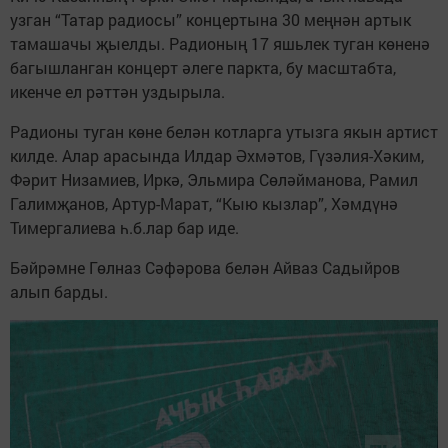
узган “Татар радиосы” концертына 30 меңнән артык
тамашачы җыелды. Радионың 17 яшьлек туган көненә
багышланган концерт әлеге паркта, бу масштабта,
икенче ел рәттән уздырыла.
Радионы туган көне белән котларга утызга якын артист
килде. Алар арасында Илдар Әхмәтов, Гүзәлия-Хәким,
Фәрит Низамиев, Иркә, Эльмира Сөләйманова, Рамил
Галимҗанов, Артур-Марат, “Кыю кызлар”, Хәмдүнә
Тимергалиева һ.б.лар бар иде.
Бәйрәмне Гөлназ Сәфәрова белән Айваз Садыйров
алып барды.