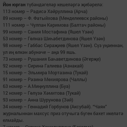
Йон юрган
түбәндәгеләр кешеләргә җибәрелә:
113 номер – Рәдисә Хәйруллина (Арча)
89 номер – Ф. Фатыйхова (Менделеевск районы)
111 номер – Чулпан Кәримова (Балтач районы)
99 номер – Сания Мостафина (Яшел Үзән)
53 номер – Гөлназ Шиһабетдинова (Яшел Үзән)
98 номер – Габбас Сираҗиев (Яшел Үзән). Сүз уңаеннан,
ул иң өлкән абунәче – аңа 99 яшь.
73 номер – Рушания Баһаветдинова (Әгерҗе)
92 номер – Сиринә Галиева (Азнакай)
15 номер – Эльмира Мортазина (Тукай)
91 номер – Рәзинә Мөхиярова (Чаллы)
63 номер – А.Миңнуллина (Буа)
12 номер – Гөлүзә Хәмитова (Тукай)
93 номер – Анна Шурунова (Зәй)
34 номер – Геннадий Горбунов (Аксубай). “Чаян”
журналыннан махсус приз отучыга бүген бәхет икеләтә
елмайды.
7 номер – Сиринә Хәмидуллина (Бөгелмә).