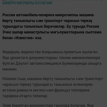
Россия автомобильчеләренә микрочиплы машина
йөртү таныклыгы һәм транспорт чарасын теркәү
турындагы таныклык бирәчәкләр. Бу турыда Россия
Эчке эшләр министрлыгы мәгълүматларына сылтама
белән «Известия» яза.
Федераль ведомство боерыкның проектын эшләгән.
Яңа үрнәктәге документларны техник мөмкинлекләре
булган Дәүләт автоинспекциясе бүлекләрендә алырга
мөмкин.
Моннан тыш, машина йөртү таныклыгы һәм транспорт
чарасын теркәү турындагы таныклык исемнәрен
өстәмә рәвештә инглиз һәм француз телләренә
тәрҗемә итәргә телиләр.
Элек бирелгән документлар гамәлдә булачак. Яңа