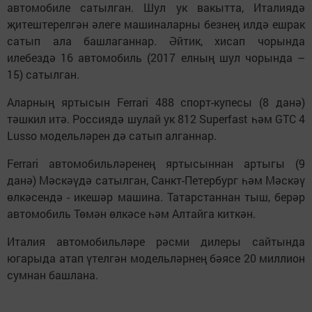
автомобиле сатылган. Шул ук вакытта, Италиядә
җитештерелгән әлеге машиналарны безнең илдә ешрак
сатып ала башлаганнар. Әйтик, хисап чорында
илебездә 16 автомобиль (2017 елның шул чорында –
15) сатылган.
Аларның яртысын Ferrari 488 спорт-купесы (8 данә)
тәшкил итә. Россиядә шулай ук 812 Superfast һәм GTC 4
Lusso модельләрен дә сатып алганнар.
Ferrari автомобильләренең яртысыннан артыгы (9
данә) Мәскәүдә сатылган, Санкт-Петербург һәм Мәскәү
өлкәсендә - икешәр машина. Татарстаннан тыш, берәр
автомобиль Төмән өлкәсе һәм Алтайга киткән.
Италия автомобильләре рәсми дилеры сайтында
югарыда атап үтелгән модельләрнең бәясе 20 миллион
сумнан башлана.