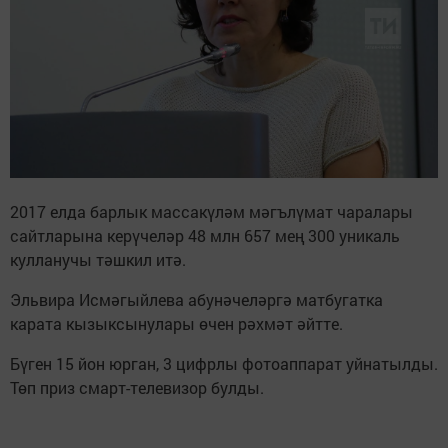
2017 елда барлык массакүләм мәгълүмат чаралары
сайтларына керүчеләр 48 млн 657 мең 300 уникаль
кулланучы тәшкил итә.
Эльвира Исмәгыйлева абунәчеләргә матбугатка
карата кызыксынулары өчен рәхмәт әйтте.
Бүген 15 йон юрган, 3 цифрлы фотоаппарат уйнатылды.
Төп приз смарт-телевизор булды.