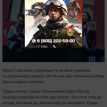
Айваз Садыйров, радионың туган көне уңаеннан,
тыңлаучыларга рәхмәт әйтте һәм яңа сезонның кайбер
яңалыкларын сөйләде.
“Шушы еллар эчендә безнең белән бергә булган
тыңлаучыларыбызга бик зур рәхмәт. Без алга таба да
кулдан килгәнне дә, килмәгәнне дә эшләрбез. Радио