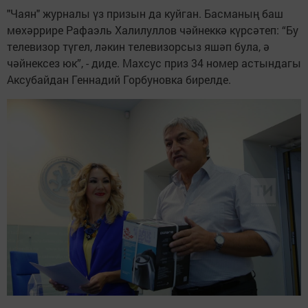
"Чаян" журналы үз призын да куйган. Басманың баш
мөхәррире Рафаэль Халилуллов чәйнеккә күрсәтеп: “Бу
телевизор түгел, ләкин телевизорсыз яшәп була, ә
чәйнексез юк”, - диде. Махсус приз 34 номер астындагы
Аксубайдан Геннадий Горбуновка бирелде.