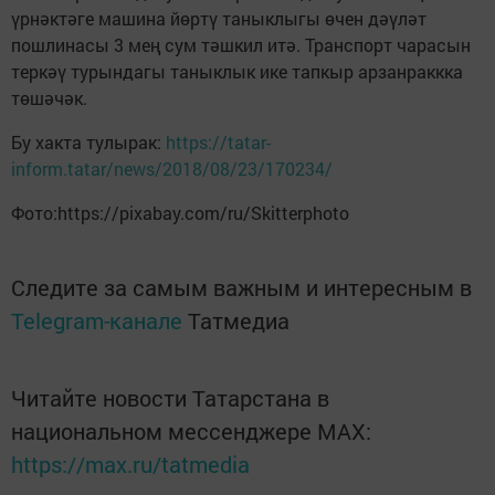
үрнәктәге машина йөртү таныклыгы өчен дәүләт
пошлинасы 3 мең сум тәшкил итә. Транспорт чарасын
теркәү турындагы таныклык ике тапкыр арзанраккка
төшәчәк.
Бу хакта тулырак:
https://tatar-
inform.tatar/news/2018/08/23/170234/
Фото:https://pixabay.com/ru/Skitterphoto
Следите за самым важным и интересным в
Telegram-канале
Татмедиа
Читайте новости Татарстана в
национальном мессенджере MАХ:
https://max.ru/tatmedia