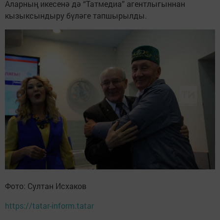
Аларның икесенә дә “Татмедиа” агентлыгыннан
кызыксындыру бүләге тапшырылды.
Фото: Султан Исхаков
https://tatar-inform.tatar