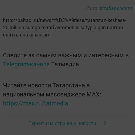
Фото:
pixabay.com/ru
http://baltaci.ru/news/t%D3%A9rlese/tatarstan-keshese-
20-million-sumga-ferrari-avtomobile-satyp-algan балтач
сайттынна алынган
Следите за самым важным и интересным в
Telegram-канале
Татмедиа
Читайте новости Татарстана в
национальном мессенджере MАХ:
https://max.ru/tatmedia
Перейти на страницу новости