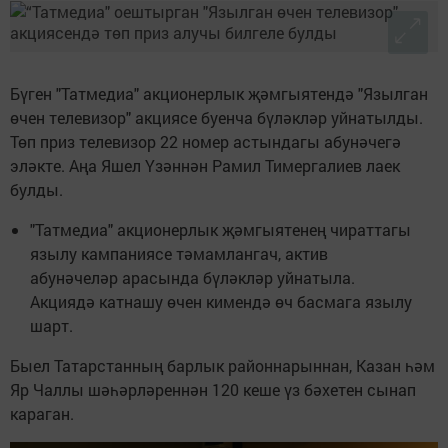
Бүген "Татмедиа" акционерлык җәмгыятендә "Язылган
өчен телевизор" акциясе буенча бүләкләр уйнатылды.
Төп приз телевизор 22 номер астындагы абунәчегә
эләкте. Аңа Яшел Үзәннән Рамил Тимергалиев лаек
булды.
"Татмедиа" акционерлык җәмгыятенең чираттагы
язылу кампаниясе тәмамлангач, актив
абунәчеләр арасында бүләкләр уйнатыла.
Акциядә катнашу өчен кимендә өч басмага язылу
шарт.
Быел Татарстанның барлык районнарыннан, Казан һәм
Яр Чаллы шәһәрләреннән 120 кеше үз бәхетен сынап
караган.