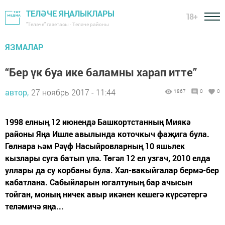
ТЕЛӘЧЕ ЯҢАЛЫКЛАРЫ
18+
"Теләче" газетасы - Теләче районы
ЯЗМАЛАР
“Бер үк буа ике баламны харап итте”
автор,
27 ноябрь 2017 - 11:44
1867
0
0
1998 елның 12 июнендә Башкортстанның Миякә
районы Яңа Ишле авылында коточкыч фаҗига була.
Гөлнара һәм Рәүф Насыйровларның 10 яшьлек
кызлары суга батып үлә. Төгәл 12 ел узгач, 2010 елда
уллары да су корбаны була. Хәл-вакыйгалар бермә-бер
кабатлана. Сабыйларын югалтуның бар ачысын
тойган, моның ничек авыр икәнен кешегә күрсәтергә
теләмичә яңа...