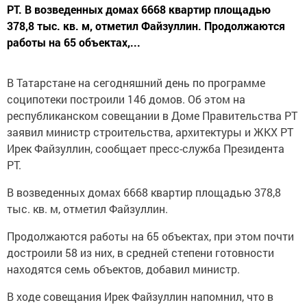
РТ. В возведенных домах 6668 квартир площадью
378,8 тыс. кв. м, отметил Файзуллин. Продолжаются
работы на 65 объектах,...
В Татарстане на сегодняшний день по программе
соципотеки построили 146 домов. Об этом на
республиканском совещании в Доме Правительства РТ
заявил министр строительства, архитектуры и ЖКХ РТ
Ирек Файзуллин, сообщает пресс-служба Президента
РТ.
В возведенных домах 6668 квартир площадью 378,8
тыс. кв. м, отметил Файзуллин.
Продолжаются работы на 65 объектах, при этом почти
достроили 58 из них, в средней степени готовности
находятся семь объектов, добавил министр.
В ходе совещания Ирек Файзуллин напомнил, что в