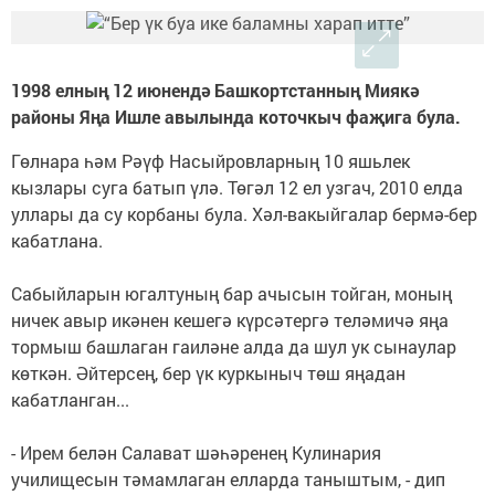
1998 елның 12 июнендә Башкортстанның Миякә
районы Яңа Ишле авылында коточкыч фаҗига була.
Гөлнара һәм Рәүф Насыйровларның 10 яшьлек
кызлары суга батып үлә. Төгәл 12 ел узгач, 2010 елда
уллары да су корбаны була. Хәл-вакыйгалар бермә-бер
кабатлана.
Сабыйларын югалтуның бар ачысын тойган, моның
ничек авыр икәнен кешегә күрсәтергә теләмичә яңа
тормыш башлаган гаиләне алда да шул ук сынаулар
көткән. Әйтерсең, бер үк куркыныч төш яңадан
кабатланган...
- Ирем белән Салават шәһәренең Кулинария
училищесын тәмамлаган елларда таныштым, - дип