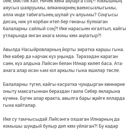
Әйе, мистик хәл. Ничек кенә аңларга соң?! Язмышның
аяусыз шаяруымы, өлкәннәрнең ваемсызлыгымы,
әллә инде табигатьнең шулай үч алуымы? Соңгысы
дисәң, ник ул корбан итеп бер гөнаһы булмаган
балаларны сайлый соң?! Ике нарасыен югалтып, кайгы
утларында янган анага моны кем аңлатыр?!
Авылда Насыйровларның йорты зиратка каршы гына.
Ике кабер дә һәрчак күз уңында. Тәрәзәдән караган
саен, күз алдына Ләйсән белән Илнар килеп баса. Ата-
анага алар исән һәм юл аркылы гына яшиләр төсле.
Балаларны түгел, кайгы-хәсрәткә чумдырган көннәрне
оныту максатыннан бераздан гаилә Себер якларына
күченә. Бүген алар еракта, авылга бары җәйге ялларда
гына кайталар.
Ике су тамчысыдай Ләйсәнгә охшаган Илнарның да
язмышы шундый булыр дип кем уйлаган?! Бу кадәр