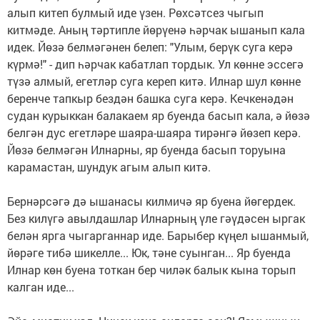
алып китеп булмый иде үзен. Рөхсәтсез чыгып
китмәде. Аның тәртипле йөрүенә һәрчак ышанып кала
идек. Йөзә белмәгәнен белеп: "Улым, берүк суга керә
күрмә!" - дип һәрчак кабатлап тордык. Ул көнне эссегә
түзә алмый, егетләр суга кереп китә. Илнар шул көнне
беренче тапкыр бездән башка суга керә. Кечкенәдән
судан курыккан балакаем яр буенда басып кала, ә йөзә
белгән дус егетләре шаяра-шаяра тирәнгә йөзеп керә.
Йөзә белмәгән Илнарны, яр буенда басып торуына
карамастан, шундук агым алып китә.
Бернәрсәгә дә ышанасы килмичә яр буена йөгердек.
Без килүгә авылдашлар Илнарның үле гәүдәсен ыргак
белән ярга чыгарганнар иде. Барыбер күңел ышанмый,
йөрәге тибә шикелле... Юк, тәне суынган... Яр буенда
Илнар көн буена тоткан бер чиләк балык кына торып
калган иде...