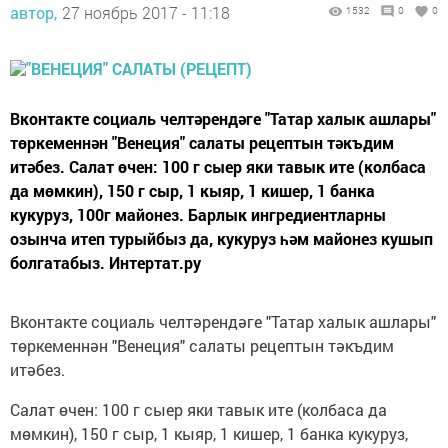
автор,
27 ноябрь 2017 - 11:18
1532
0
0
Вконтакте социаль челтәрендәге "Татар халык ашлары"
төркеменнән "Венеция" салаты рецептын тәкъдим
итәбез. Салат өчен: 100 г сыер яки тавык ите (колбаса
да мөмкин), 150 г сыр, 1 кыяр, 1 кишер, 1 банка
кукуруз, 100г майонез. Барлык ингредиентларны
озынча итеп турыйбыз да, кукуруз һәм майонез кушып
болгатабыз. Интертат.ру
Вконтакте социаль челтәрендәге "Татар халык ашлары"
төркеменнән "Венеция" салаты рецептын тәкъдим
итәбез.
Салат өчен: 100 г сыер яки тавык ите (колбаса да
мөмкин), 150 г сыр, 1 кыяр, 1 кишер, 1 банка кукуруз,