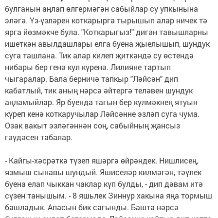
булганын аңлап өлгермәгән сабыйлар су упкынына
эләгә. Үз-үзләрен коткарырга тырышып алар ничек тә
ярга йөзмәкче була. "Коткарыгыз!" дигән тавышларны
ишеткән авылдашлары елга буена җыелышып, шундук
суга ташлана. Тик алар килеп җиткәндә су өстендә
нибары бер генә кул күренә. Лилияне тартып
чыгаралар. Бала берничә тапкыр "Ләйсән" дип
кабатлый, тик аның нәрсә әйтергә теләвен шундук
аңламыйлар. Яр буенда тагын бер күлмәкнең ятуын
күреп кенә коткаручылар Ләйсәнне эзләп суга чума.
Озак вакыт эзләгәннән соң, сабыйның җансыз
гәүдәсен табалар.
- Кайгы-хәсрәткә түзеп яшәргә өйрәндек. Нишлисең,
язмыш сынавы шундый. Яшиселәр килмәгән, тәүлек
буена елап чыккан чаклар күп булды, - дип дәвам итә
сүзен танышым. - 8 яшьлек Зиннур хакына яңа тормыш
башладык. Апасын бик сагынды. Башта нәрсә