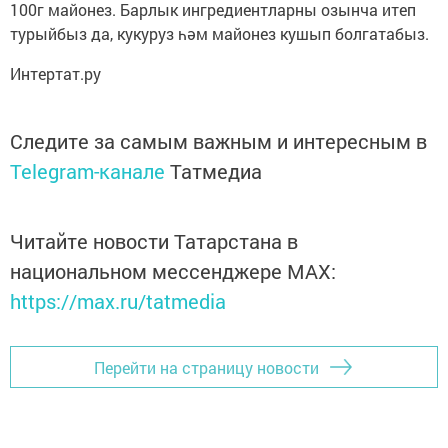
100г майонез. Барлык ингредиентларны озынча итеп
турыйбыз да, кукуруз һәм майонез кушып болгатабыз.
Интертат.ру
Следите за самым важным и интересным в
Telegram-канале
Татмедиа
Читайте новости Татарстана в
национальном мессенджере MАХ:
https://max.ru/tatmedia
Перейти на страницу новости