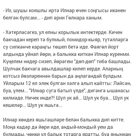
- Их, шушы кояшлы иртә Илнар өчен соңгысы икәнен
белгән булсам... - дип әрни Гөлнара ханым.
- Хәтерләсәгез, ул елны корылык интектерде. Кичен
бакчадан кереп тә булмый, помидор-кыяр, түтәлләргә
су сипкәнче караңгы төшеп бетә иде. Фаягөл йорт
алдында уйнап йөри, ә балыкка киткән Илнар күренми.
Күңелем нидер сизеп, йөрәгем "дөп-дөп" тибә башлады.
Шулчак бакчага авылдашлар килеп керде. Аларның
котсыз йөзләреннән барын да аңлагандай булдым.
Уйларым 12 ел элек булган хәлгә алып кайтты: Ләйсән,
буа, үлем... "Илнар суга батып үлде", дигәнгә ышанасы
килмәде. Ничек инде?! Шул ук ай... Шул ук буа... Шул ук
кешеләр... Шул ук яшьтә...
Илнар көндез яшьтәшләре белән балыкка дип китте.
Моңа кадәр дә йөри иде, андый-мондый уем да
булмады, чөнки ул балык тотарга яратты, буа яныннан