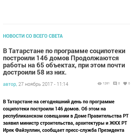
НОВОСТИ СО ВСЕГО СВЕТА
В Татарстане по программе соципотеки
построили 146 домов Продолжаются
работы на 65 объектах, при этом почти
достроили 58 из них.
автор,
27 ноябрь 2017 - 11:14
1261
0
0
В Татарстане на сегодняшний день по программе
соципотеки построили 146 домов. Об этом на
республиканском совещании в Доме Правительства РТ
заявил министр строительства, архитектуры и ЖКХ РТ
Ирек Файзуллин, сообщает пресс-служба Президента