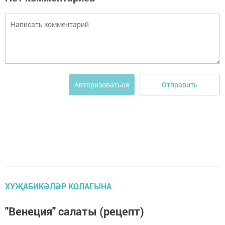
Отправить
Авторизоваться
ХУҖАБИКӘЛӘР КОЛАГЫНА
"Венеция" салаты (рецепт)