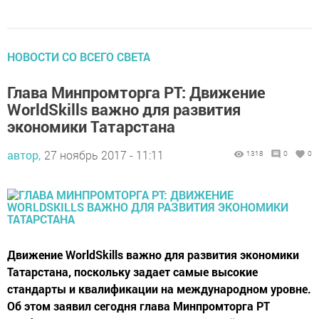
НОВОСТИ СО ВСЕГО СВЕТА
Глава Минпромторга РТ: Движение
WorldSkills важно для развития
экономики Татарстана
автор,
27 ноябрь 2017 - 11:11
1318
0
0
Движение WorldSkills важно для развития экономики
Татарстана, поскольку задает самые высокие
стандарты и квалификации на международном уровне.
Об этом заявил сегодня глава Минпромторга РТ