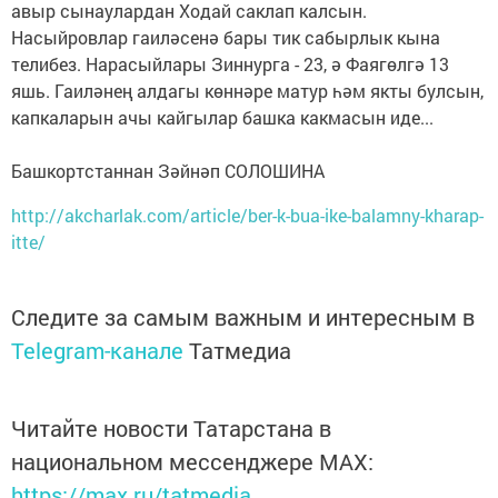
авыр сынаулардан Ходай саклап калсын.
Насыйровлар гаиләсенә бары тик сабырлык кына
телибез. Нарасыйлары Зиннурга - 23, ә Фаягөлгә 13
яшь. Гаиләнең алдагы көннәре матур һәм якты булсын,
капкаларын ачы кайгылар башка какмасын иде...
Башкортстаннан Зәйнәп СОЛОШИНА
http://akcharlak.com/article/ber-k-bua-ike-balamny-kharap-
itte/
Следите за самым важным и интересным в
Telegram-канале
Татмедиа
Читайте новости Татарстана в
национальном мессенджере MАХ:
https://max.ru/tatmedia