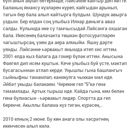
булганын аңлап бетермәде, Ләйсәнне кайтыр дип көтте.
Баланың ямансу күзләрен күреп, кайгыдан арынып,
тагын бер бала алып кайтырга булдым. Шундук авырга
уздым. Бер елдан соң улыбыз Илнар дөньяга аваз
салды. Кулымда ике су тамчысыдай Ләйсәнгә охшаган
бала. Икесенең балачакта төшкән фотосурәтләрен
чагыштырсаң, үзем дә аера алмыйм. Яшәү дәрте
уянды. Ләйсәнне һәрвакыт янымда итеп хис иттем.
2001 елда кыз балага да гомер бүләк иттем. Анысына
Фаягөл дип исем куштык. Кече улыбыз буй үсте, мәктәп
бусагасыннан атлап керде. Уңышлы гына башлангыч
сыйныфны тәмамлап, каникулга чыккан мәл иде.
Әйбәт укыды балакаем. Чирекне гел "5"кә генә
тәмамлады. Артык тырыш иде. Кайда гына, кем белән
генә булмасын - һәрвакыт лидер. Спортта да гел
беренче. Акыллы балама күз тигән, күрәсең...
2010 елның 2 июне. Бу көн анага олы хәсрәтнең
икенчесен алып килә.