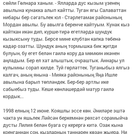
сөйли Гөлнара ханым. - Ялларда дус кызым үзенең
авылына кунакка алып кайтты. Туган ягы Салаваттан
нибары бер сәгатьлек юл - Стәрлетамак районының
Мордан авылы. Бу авылга беренче кайтуым. Кунак кыз
кайткан икән дип, күрше-тирә егетләрдә шундук
кызыксыну туды. Берсе мине клубтан капка төбенә
кадәр озатты. Шундук аның тормышка бик җитди
булуын, бу егет белән гаилә кору да мөмкин икәнен
аңладым. Бер ел хат алыштык, очраштык. Аннары ул
кулымны сорап килде. Туй гөрләттек. Туганыбыз ялгыз
калгач, аның янына - Миякә районының Яңа Ишле
авылына барып төпләндек. Бер-бер артлы ике
сабыебыз туды. Кеше көнләшердәй матур гаилә
кордык...
1998 елның 12 июне. Кояшлы эссе көн. Әниләре эштә
чакта ун яшьлек Ләйсән беркемнән рөхсәт сорамыйча
дусты Лилия белән буага су керергә китә. Озак кына
коенганнан соң, кызларның тәннәрен көзән җыера. Ни