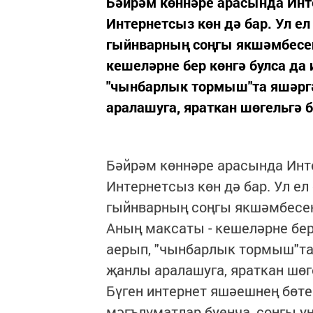
Бәйрәм көннәре арасында Инте
Интернетсыз көн дә бар. Ул е
гыйнварның соңгы якшәмбесен
кешеләрне бер көнгә булса да
"чынбарлык тормыш"та яшәргә
аралашуга, яраткан шөгельгә 
Бәйрәм көннәре арасында Интер
Интернетсыз көн дә бар. Ул е
гыйнварның соңгы якшәмбесен
Аның максаты - кешеләрне бер
аерып, "чынбарлык тормыш"та
җанлы аралашуга, яраткан шөг
Бүген интернет яшәешнең бөтен
мәгълүматлар буенча, соңгы у