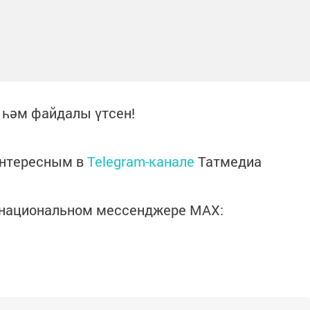
р һәм файдалы үтсен!
интересным в
Telegram-канале
Татмедиа
в национальном мессенджере MАХ: