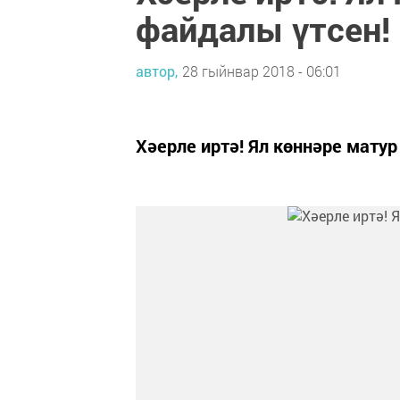
файдалы үтсен!
автор,
28 гыйнвар 2018 - 06:01
Хәерле иртә! Ял көннәре мату