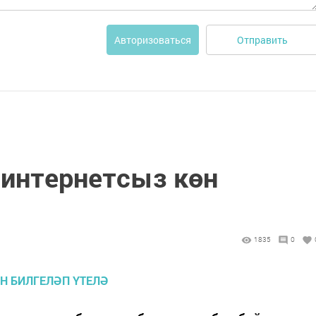
Отправить
Авторизоваться
 интернетсыз көн
1835
0