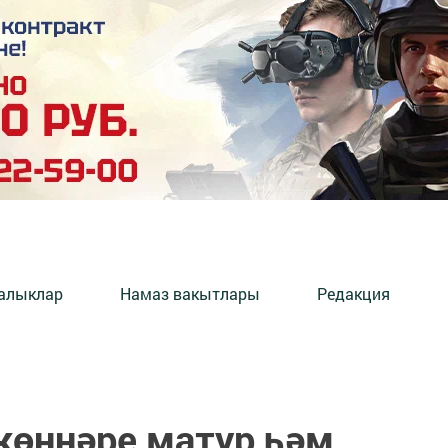
алыклар
Намаз вакытлары
Редакция
 көннәре матур һәм