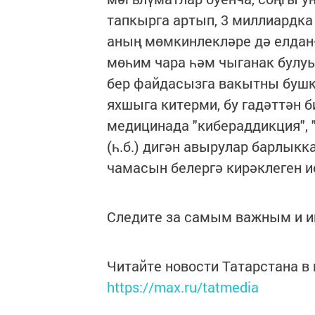
тапкырга артып, 3 миллиардка
аның мөмкинлекләре дә елдан-
мөһим чара һәм чыганак булу
бер файдасызга вакытны бушка
яхшыга китерми, бу гадәттән б
медицинада "кибераддикция", "
(һ.б.) дигән авырулар барлыкк
чамасын белергә кирәклеген и
Следите за самым важным и 
Читайте новости Татарстана 
https://max.ru/tatmedia