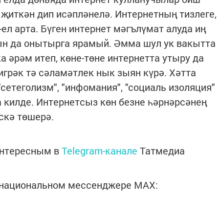
 җиткән дип исәпләнелә. Интернетның тизлеге,
ел арта. Бүген интернет мәгълүмат алуда иң
ын да онытырга ярамый. Әмма шул ук вакытта
 әрәм итеп, көне-төне интернетта утыру да
игрәк тә сәламәтлек нык зыян күрә. Хәтта
сетеголизм", "инфомания", "социаль изоляция"
а килде. Интернетсыз көн безне һәрнәрсәнең
скә төшерә.
интересным в
Telegram-канале
Татмедиа
в национальном мессенджере MАХ: