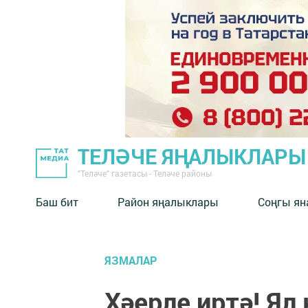
ТЕЛӘЧЕ ЯҢАЛЫКЛАРЫ
"Теләче" газетасы - Теләче районы
Баш бит
Район яңалыклары
Соңгы ян
ЯЗМАЛАР
Хәерле иртә! Ял