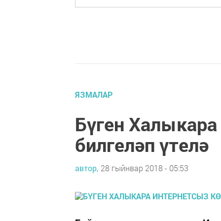
ЯЗМАЛАР
Бүген Халыкара
билгеләп үтелә
автор,
28 гыйнвар 2018 - 05:53