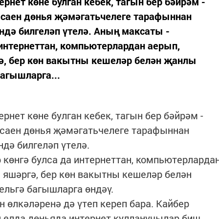
рнет көне булган кебек, тагын бер бәйрәм -
л саен дөнья җәмәгатьчелеге тарафыннан
дә билгеләп үтелә. Аның максаты -
 интернеттан, компьютерлардан аерып,
, бер көн вакытны кешеләр белән җанлы
багышларга...
нет көне булган кебек, тагын бер бәйрәм -
л саен дөнья җәмәгатьчелеге тарафыннан
дә билгеләп үтелә.
 көнгә булса да интернеттан, компьютерларда
 яшәргә, бер көн вакытны кешеләр белән
ельгә багышларга өндәү.
 өлкәләренә дә үтеп кереп бара. Кайбер
н елда дөньяда интернет кулланучылар биш