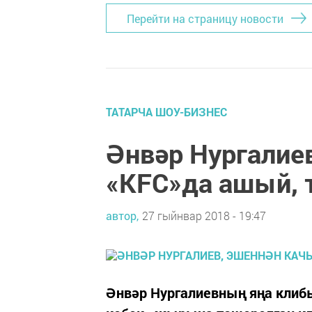
Перейти на страницу новости
ТАТАРЧА ШОУ-БИЗНЕС
Әнвәр Нургалие
«KFC»да ашый, 
автор,
27 гыйнвар 2018 - 19:47
Әнвәр Нургалиевның яңа клибы