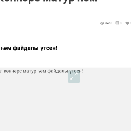
3453
0
р һәм файдалы үтсен!