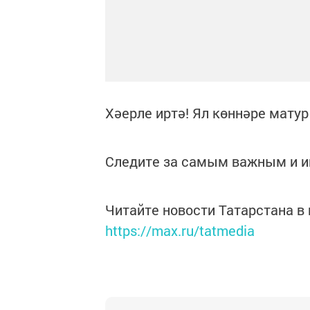
Хәерле иртә! Ял көннәре мату
Следите за самым важным и 
Читайте новости Татарстана 
https://max.ru/tatmedia