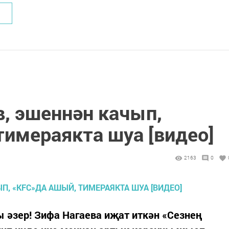
в, эшеннән качып,
тимераякта шуа [видео]
2163
0
 әзер! Зифа Нагаева иҗат иткән «Сезнең