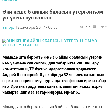
Әни кеше 6 айлык баласын үтергән һәм
үз-үзенә кул салган
автор,
12 декабрь 2017 - 08:03
1616
0
0
Мамадышта бер хатын-кыз 6 айлык баласын үтергән
һәм үз-үзенә кул салган, дип хәбәр итте РФ Тикшерү
комитетының ТР буенча идарәсе өлкән ярдәмчесе
Андрей Шептицкий. 8 декабрьдә 32 яшьлек хатын-кыз
серкә эссенциясе эчүе турында телефоннан иренә хәбәр
итә. Ире тиз арада өенә кайтып, ашыгыч хезмәтләрне
чакырта, дип яза Татар-информ. Ир-ат 6...
Мамадышта бер хатын-кыз 6 айлык баласын үтергән