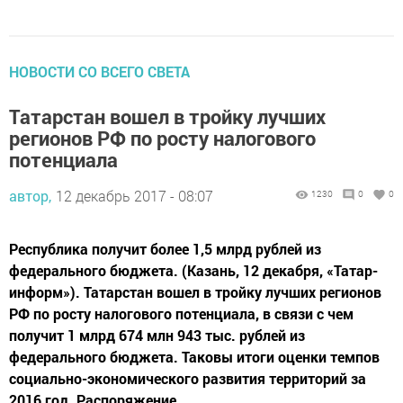
НОВОСТИ СО ВСЕГО СВЕТА
Татарстан вошел в тройку лучших
регионов РФ по росту налогового
потенциала
автор,
12 декабрь 2017 - 08:07
1230
0
0
Республика получит более 1,5 млрд рублей из
федерального бюджета. (Казань, 12 декабря, «Татар-
информ»). Татарстан вошел в тройку лучших регионов
РФ по росту налогового потенциала, в связи с чем
получит 1 млрд 674 млн 943 тыс. рублей из
федерального бюджета. Таковы итоги оценки темпов
социально-экономического развития территорий за
2016 год. Распоряжение...