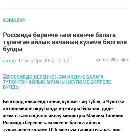
ЯЗМАЛАР
Россиядә беренче һәм икенче балага
түләнгән айлык акчаның күләме билгеле
булды
автор,
11 декабрь 2017 - 11:57
1679
0
0
Белгород өлкәсендә аның күләме - иң түбән, ә Чукотка
автономияле округында иң югары булачак, диде
хезмәт һәм социаль яклау министры Максим Топилин.
Россиядә беренче һәм икенче балага айлык
түләүләрнең күләме 10,5 мең сум тәшкил итәчәк, дип