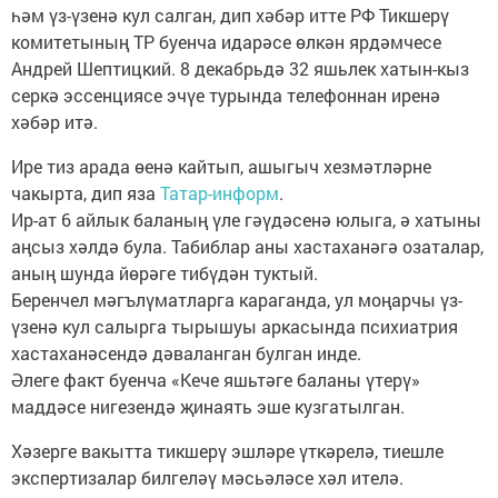
һәм үз-үзенә кул салган, дип хәбәр итте РФ Тикшерү
комитетының ТР буенча идарәсе өлкән ярдәмчесе
Андрей Шептицкий. 8 декабрьдә 32 яшьлек хатын-кыз
серкә эссенциясе эчүе турында телефоннан иренә
хәбәр итә.
Ире тиз арада өенә кайтып, ашыгыч хезмәтләрне
чакырта, дип яза
Татар-информ
.
Ир-ат 6 айлык баланың үле гәүдәсенә юлыга, ә хатыны
аңсыз хәлдә була. Табиблар аны хастаханәгә озаталар,
аның шунда йөрәге тибүдән туктый.
Беренчел мәгълүматларга караганда, ул моңарчы үз-
үзенә кул салырга тырышуы аркасында психиатрия
хастаханәсендә дәваланган булган инде.
Әлеге факт буенча «Кече яшьтәге баланы үтерү»
маддәсе нигезендә җинаять эше кузгатылган.
Хәзерге вакытта тикшерү эшләре үткәрелә, тиешле
экспертизалар билгеләү мәсьәләсе хәл ителә.