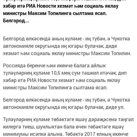
хәбәр итә РИА Новости хезмәт һәм социаль яклау
министры Максим Топилинга сылтама ясап.
Белгород...
Белгород өлкәсендә аның күләме - иң түбән, ә Чукотка
автономияле округында иң югары булачак, диде
хезмәт һәм социаль яклау министры Максим Топилин.
Россиядә беренче һәм икенче балага айлык
түләүләрнең күләме 10,5 мең сум тәшкил итәчәк, дип
хәбәр итә РИА Новости хезмәт һәм социаль яклау
министры Максим Топилинга сылтама ясап.
Белгород өлкәсендә аның күләме - иң түбән, ә Чукотка
автономияле округында иң югары булачак, диде ул.
Түләүләрнең күләме төбәктәге яшәү дәрәҗәсенә тәңгәл
килергә тиеш, шунлыктан бала өчен төбәктәге яшәү
минимумы исәпкә алына. Төбәктә 2017 елның икенче