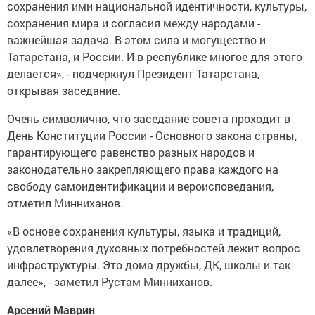
сохранения ими национальной идентичности, культуры,
сохранения мира и согласия между народами -
важнейшая задача. В этом сила и могущество и
Татарстана, и России. И в республике многое для этого
делается», - подчеркнул Президент Татарстана,
открывая заседание.
Очень символично, что заседание совета проходит в
День Конституции России - Основного закона страны,
гарантирующего равенство разных народов и
законодательно закрепляющего права каждого на
свободу самоидентификации и вероисповедания,
отметил Минниханов.
«В основе сохранения культуры, языка и традиций,
удовлетворения духовных потребностей лежит вопрос
инфраструктуры. Это дома дружбы, ДК, школы и так
далее», - заметил Рустам Минниханов.
Арсений Маврин