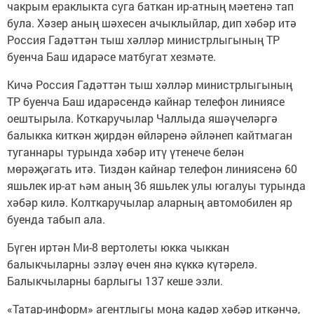
чакрым ераклыкта суга баткан ир-атның мәетенә тап
була. Хәзер аның шәхесен ачыклыйлар, дип хәбәр итә
Россия Гадәттән тыш хәлләр министрлыгының ТР
буенча Баш идарәсе матбугат хезмәте.
Кичә Россия Гадәттән тыш хәлләр министрлыгының
ТР буенча Баш идарәсендә кайнар телефон линиясе
оештырыла. Коткаручылар Чаллыда яшәүчеләргә
балыкка киткән җирдән өйләренә әйләнеп кайтмаган
туганнары турында хәбәр итү үтенече белән
мөрәҗәгать итә. Тиздән кайнар телефон линиясенә 60
яшьлек ир-ат һәм аның 36 яшьлек улы югалуы турында
хәбәр килә. Колткаручылар аларның автомобилен яр
буенда табып ала.
Бүген иртән Ми-8 вертолеты юкка чыккан
балыкчыларны эзләү өчен янә күккә күтәрелә.
Балыкчыларны барлыгы 137 кеше эзли.
«Татар-информ» агентлыгы моңа кадәр хәбәр иткәнчә,