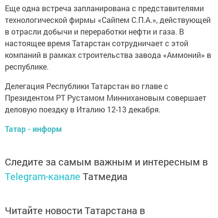
Еще одна встреча запланирована с представителями
технологической фирмы «Сайпем С.П.А.», действующей
в отрасли добычи и переработки нефти и газа. В
настоящее время Татарстан сотрудничает с этой
компаний в рамках строительства завода «Аммоний» в
республике.
Делегация Республики Татарстан во главе с
Президентом РТ Рустамом Миннихановым совершает
деловую поездку в Италию 12-13 декабря.
Татар - информ
Следите за самым важным и интересным в
Telegram-канале
Татмедиа
Читайте новости Татарстана в