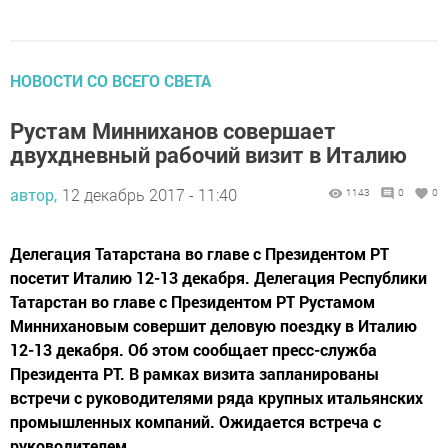
НОВОСТИ СО ВСЕГО СВЕТА
Рустам Минниханов совершает
двухдневный рабочий визит в Италию
автор,
12 декабрь 2017 - 11:40
1143
0
0
Делегация Татарстана во главе с Президентом РТ
посетит Италию 12-13 декабря. Делегация Республики
Татарстан во главе с Президентом РТ Рустамом
Миннихановым совершит деловую поездку в Италию
12-13 декабря. Об этом сообщает пресс-служба
Президента РТ. В рамках визита запланированы
встречи с руководителями ряда крупных итальянских
промышленных компаний. Ожидается встреча с
руководителем...