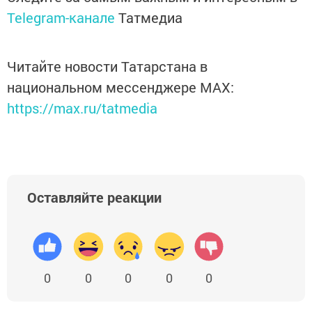
Telegram-канале
Татмедиа
Читайте новости Татарстана в
национальном мессенджере MАХ:
https://max.ru/tatmedia
Оставляйте реакции
0
0
0
0
0