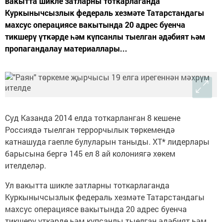
вакытта шикле затларны тоткарлаганда
Куркынычсызлык федераль хезмәте Татарстандагы
махсус операциясе вакытында 20 адрес буенча
тикшерү үткәрде һәм күпсанлы тыелган әдәбият һәм
пропагандалау материаллары...
Суд Казанда 2014 елда тоткарланган 8 кешене
Россиядә тыелган террорчылык төркемендә
катнашуда гаепле булуларын таныды. ХТ* лидерлары
барысына бергә 145 ел 8 ай колониягә хөкем
ителделәр.
Ул вакытта шикле затларны тоткарлаганда
Куркынычсызлык федераль хезмәте Татарстандагы
махсус операциясе вакытында 20 адрес буенча
тикшерү үткәрде һәм күпсанлы тыелган әдәбият һәм