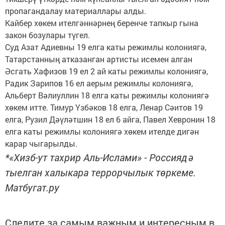
пропагандалау материаллары алды.
Кайбер хөкем ителгәннәрнең беренче тапкыр гына
закон бозулары түгел.
Суд Азат Адиевны 19 елга каты режимлы колониягә,
Татарстанның атказанган артисты исемен алган
Әсгать Хафизов 19 ел 2 ай каты режимлы колониягә,
Радик Зарипов 16 ел аерым режимлы колониягә,
Альберт Вәлиуллин 18 елга каты режимлы колониягә
хөкем итте. Тимур Үзбәков 18 елга, Ленар Сәитов 19
елга, Рузил Дәүләтшин 18 ел 6 айга, Павел Хевронин 18
елга каты режимлы колониягә хөкем ителде дигән
карар чыгарылды.
*«Хизб-ут тахрир Аль-Ислами» - Россиядә
тыелган халыкара террорчылык төркеме.
Матбугат.ру
Следите за самым важным и интересным в