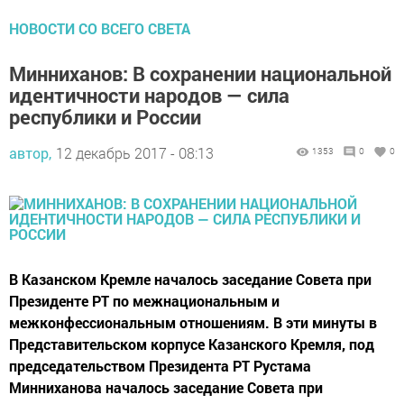
НОВОСТИ СО ВСЕГО СВЕТА
Минниханов: В сохранении национальной
идентичности народов — сила
республики и России
автор,
12 декабрь 2017 - 08:13
1353
0
0
В Казанском Кремле началось заседание Совета при
Президенте РТ по межнациональным и
межконфессиональным отношениям. В эти минуты в
Представительском корпусе Казанского Кремля, под
председательством Президента РТ Рустама
Минниханова началось заседание Совета при