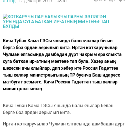
автор,
12 декабрь 2017 - 08:42
Кичә Түбән Кама ГЭСы янында балыкчылар белән
бергә боз ярдан аерылып китә. Иртән коткаручылар
Чулман елгасында дамбадан дүрт чакрым ераклыкта
суга баткан ир-атның мәетенә тап була. Хәзер аның
шәхесен ачыклыйлар, дип хәбәр итә Россия Гадәттән
тыш хәлләр министрлыгының ТР буенча Баш идарәсе
матбугат хезмәте. Кичә Россия Гадәттән тыш хәлләр
министрлыгының...
Кичә Түбән Кама ГЭСы янында балыкчылар белән
бергә боз ярдан аерылып китә.
Иртән коткаручылар Чулман елгасында дамбадан дүрт