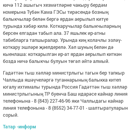
кичә 112 ашыгыч хезмәтләрне чакыру бердәм
номерына Түбән Кама ГЭСы тирәсендә бозның
балыкчылар белән бергә ярдан аерылып китүе
турында хәбәр килә. Коткаручылар балыкчыларның
берсен елгадан табып ала. 37 яшьлек ир-атны
табибларга тапшыралар. Урында киң колачлы эзләү-
коткару эшләре җәелдерелә. Хәл шуның белән дә
кыенлаша: коткарылган ир-ат ярдан аерылып киткән
бозда ничә балыкчы булуын төгәл әйтә алмый.
Гадәттән тыш хәлләр министрлыгы тагын бер тапкыр
Чаллыда яшәүчеләргә туганнарының балыкка китеп
югалу ихтималы турында Россия Гадәттән тыш хәлләр
министрлыгының ТР буенча Баш идарәсе кайнар линия
телефонына - 8 (843) 227-46-96 яки Чаллыдагы кайнар
линия телефонына - 8 (8552) 34-77-01 - шалтыратуларын
сорый.
Татар -информ