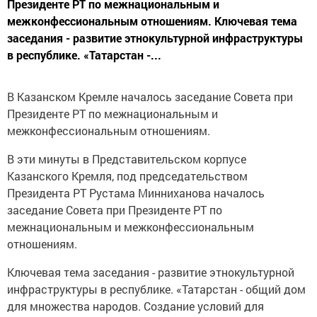
Президенте РТ по межнациональным и
межконфессиональным отношениям. Ключевая тема
заседания - развитие этнокультурной инфраструктуры
в республике. «Татарстан -...
В Казанском Кремле началось заседание Совета при
Президенте РТ по межнациональным и
межконфессиональным отношениям.
В эти минуты в Представительском корпусе
Казанского Кремля, под председательством
Президента РТ Рустама Минниханова началось
заседание Совета при Президенте РТ по
межнациональным и межконфессиональным
отношениям.
Ключевая тема заседания - развитие этнокультурной
инфраструктуры в республике. «Татарстан - общий дом
для множества народов. Создание условий для