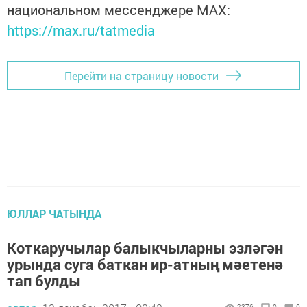
национальном мессенджере MАХ:
https://max.ru/tatmedia
Перейти на страницу новости
ЮЛЛАР ЧАТЫНДА
Коткаручылар балыкчыларны эзләгән
урында суга баткан ир-атның мәетенә
тап булды
2376
0
0