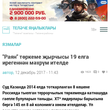
ТЕЛӘЧЕ ЯҢАЛЫКЛАРЫ
18+
"Теләче" газетасы - Теләче районы
ЯЗМАЛАР
"Раян" төркеме җырчысы 19 елга
ирегеннән мәхрүм ителде
автор,
12 декабрь 2017 - 11:43
1623
0
0
Суд Казанда 2014 елда тоткарланган 8 кешене
Россиядә тыелган террорчылык төркемендә катнашуда
гаепле булуларын таныды. ХТ* лидерлары барысына
бергә 145 ел 8 ай колониягә хөкем ителделәр. Ул