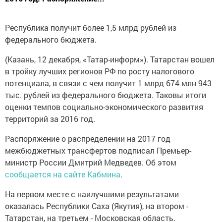
Республика получит более 1,5 млрд рублей из
федерального бюджета.
(Казань, 12 декабря, «Татар-информ»). Татарстан вошел
в тройку лучших регионов РФ по росту налогового
потенциала, в связи с чем получит 1 млрд 674 млн 943
тыс. рублей из федерального бюджета. Таковы итоги
оценки темпов социально-экономического развития
территорий за 2016 год.
Распоряжение о распределении на 2017 год
межбюджетных трансфертов подписал Премьер-
министр России Дмитрий Медведев. Об этом
сообщается на сайте Кабмина
.
На первом месте с наилучшими результатами
оказалась Республики Саха (Якутия), на втором -
Татарстан, на третьем - Московская область.