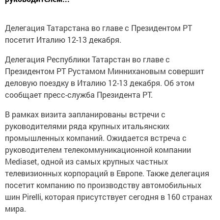
Делегация Татарстана во главе с Президентом РТ
посетит Италию 12-13 декабря.
Делегация Республики Татарстан во главе с
Президентом РТ Рустамом Миннихановым совершит
деловую поездку в Италию 12-13 декабря. Об этом
сообщает пресс-служба Президента РТ.
В рамках визита запланированы встречи с
руководителями ряда крупных итальянских
промышленных компаний. Ожидается встреча с
руководителем телекоммуникационной компании
Mediaset, одной из самых крупных частных
телевизионных корпораций в Европе. Также делегация
посетит компанию по производству автомобильных
шин Pirelli, которая присутствует сегодня в 160 странах
мира.