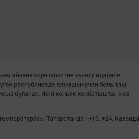
һәм әйләнә-тирә мохитне күзәтү идарәсе
бүген республикада алмашынучан болытлы
сыз булачак. Җил көньяк-көнбатыштан исә,
емпературасы Татарстанда - +19..+24, Казанд