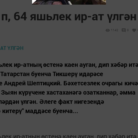
п, 64 яшьлек ир-ат үлгән
1142
0
лек ир-атның өстенә каен ауган, дип хәбәр ит
Татарстан буенча Тикшерү идарәсе
е Андрей Шептицкий. Бәхетсезлек очрагы кичә
Зыян күрүчене хастаханәгә озатканнар, әмма
ләрдән үлгән. Әлеге факт нигезендә
китерү" маддәсе буенча...
ек ир-атның өстенә каен ауган, дип хәбәр итә