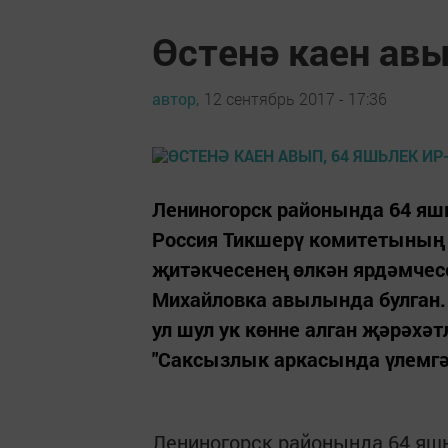
Өстенә каен авы
автор,
12 сентябрь 2017 - 17:36
Лениногорск районында 64 яшь
Россия Тикшерү комитетының 
җитәкчесенең өлкән ярдәмчес
Михайловка авылында булган. 
ул шул ук көнне алган җәрәхәт
"Саксызлык аркасында үлемгә 
Лениногорск районында 64 яшьл