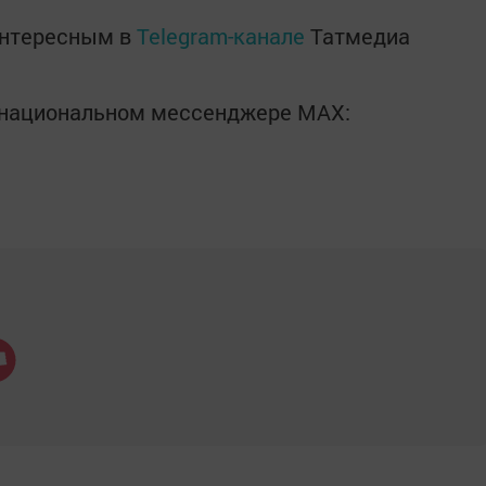
интересным в
Telegram-канале
Татмедиа
в национальном мессенджере MАХ: