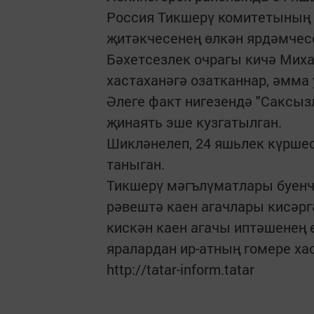
Россия Тикшерү комитетының 
җитәкчесенең өлкән ярдәмчес
Бәхетсезлек очрагы кичә Миха
хастаханәгә озатканнар, әмма 
Әлеге факт нигезендә "Саксыз
җинаять эше кузгатылган.
Шикләнелеп, 24 яшьлек күршес
таныган.
Тикшерү мәгълүматлары буенча,
рәвештә каен агачлары кисәрг
кискән каен агачы иптәшенең 
яралардан ир-атның гомере ха
http://tatar-inform.tatar