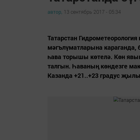
автор,
13 сентябрь 2017 - 05:34
Татарстан Гидрометеорология 
мәгълүматларына караганда, 
һава торышы көтелә. Көн явы
талгын. Һаваның көндезге мак
Казанда +21..+23 градус җылы