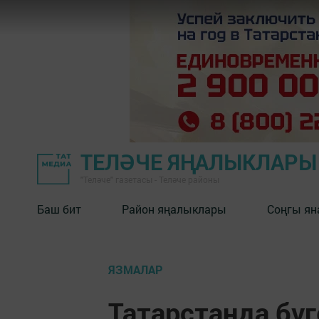
ТЕЛӘЧЕ ЯҢАЛЫКЛАРЫ
"Теләче" газетасы - Теләче районы
Баш бит
Район яңалыклары
Соңгы ян
ЯЗМАЛАР
Татарстанда бү