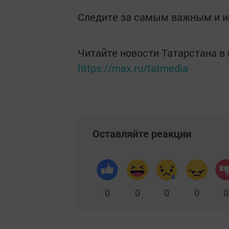
Следите за самым важным и 
Читайте новости Татарстана 
https://max.ru/tatmedia
Оставляйте реакции
0
0
0
0
0