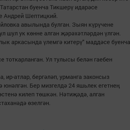
Татарстан буенча Тикшерү идарәсе
е Андрей Шептицкий.
йловка авылында булган. Зыян күрүчене
ул шул ук көнне алган җәрәхәтләрдән үлгән.
лык аркасында үлемгә китерү" маддәсе буенч
е тоткарланган. Ул тулысы белән гаебен
 ир-атлар, бергәләп, урманга законсыз
ә юнәлгән. Бер мизгелдә 24 яшьлек егетнең
өстенә килеп төшкән. Нәтиҗәдә, алган
стаханәдә өзелгән.