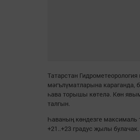
Татарстан Гидрометеорология 
мәгълүматларына караганда, 
һава торышы көтелә. Көн явым
талгын.
Һаваның көндезге максималь т
+21..+23 градус җылы булачак.