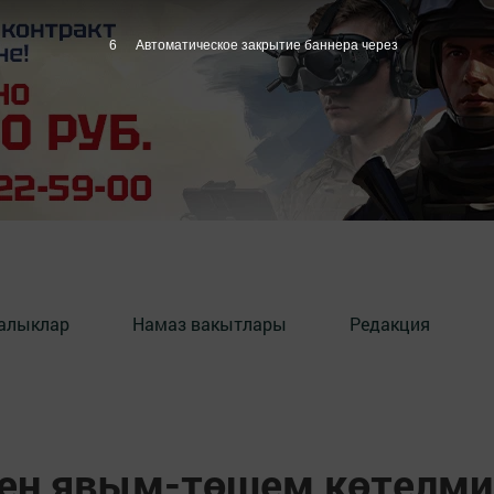
5
Автоматическое закрытие баннера через
алыклар
Намаз вакытлары
Редакция
ген явым-төшем көтелми