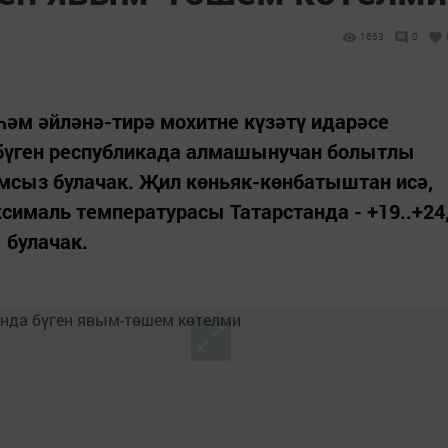
1663
0
һәм әйләнә-тирә мохитне күзәтү идарәсе
бүген республикада алмашынучан болытлы
мсыз булачак. Җил көньяк-көнбатыштан исә,
сималь температурасы Татарстанда - +19..+24
 булачак.